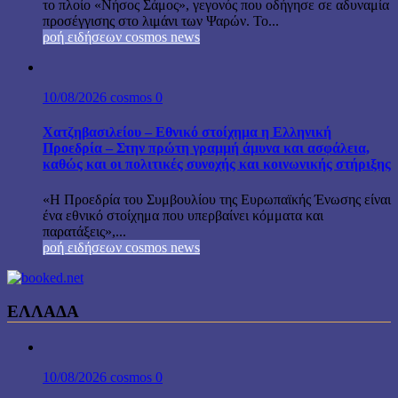
το πλοίο «Νήσος Σάμος», γεγονός που οδήγησε σε αδυναμία
προσέγγισης στο λιμάνι των Ψαρών. Το...
ροή ειδήσεων cosmos news
10/08/2026
cosmos
0
Χατζηβασιλείου – Εθνικό στοίχημα η Ελληνική
Προεδρία – Στην πρώτη γραμμή άμυνα και ασφάλεια,
καθώς και οι πολιτικές συνοχής και κοινωνικής στήριξης
«Η Προεδρία του Συμβουλίου της Ευρωπαϊκής Ένωσης είναι
ένα εθνικό στοίχημα που υπερβαίνει κόμματα και
παρατάξεις»,...
ροή ειδήσεων cosmos news
ΕΛΛΑΔΑ
10/08/2026
cosmos
0