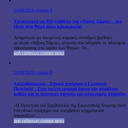
10/08/2026
cosmos
0
Ταλαιπωρία για 955 επιβάτες του «Νήσος Σάμος» – Δεν
έδεσε στα Ψαρά λόγω κακοκαιρίας
Αντιμέτωπο με δυσμενείς καιρικές συνθήκες βρέθηκε
το πλοίο «Νήσος Σάμος», γεγονός που οδήγησε σε αδυναμία
προσέγγισης στο λιμάνι των Ψαρών. Το...
ροή ειδήσεων cosmos news
10/08/2026
cosmos
0
Χατζηβασιλείου – Εθνικό στοίχημα η Ελληνική
Προεδρία – Στην πρώτη γραμμή άμυνα και ασφάλεια,
καθώς και οι πολιτικές συνοχής και κοινωνικής στήριξης
«Η Προεδρία του Συμβουλίου της Ευρωπαϊκής Ένωσης είναι
ένα εθνικό στοίχημα που υπερβαίνει κόμματα και
παρατάξεις»,...
ροή ειδήσεων cosmos news