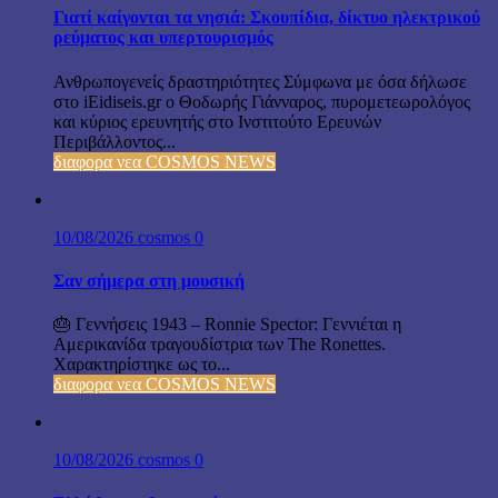
Γιατί καίγονται τα νησιά: Σκουπίδια, δίκτυο ηλεκτρικού
ρεύματος και υπερτουρισμός
Ανθρωπογενείς δραστηριότητες Σύμφωνα με όσα δήλωσε
στο iEidiseis.gr ο Θοδωρής Γιάνναρος, πυρομετεωρολόγος
και κύριος ερευνητής στο Ινστιτούτο Ερευνών
Περιβάλλοντος...
διαφορα νεα COSMOS NEWS
10/08/2026
cosmos
0
Σαν σήμερα στη μουσική
🎂 Γεννήσεις 1943 – Ronnie Spector: Γεννιέται η
Αμερικανίδα τραγουδίστρια των The Ronettes.
Χαρακτηρίστηκε ως το...
διαφορα νεα COSMOS NEWS
10/08/2026
cosmos
0