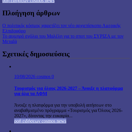
ροή ειδήσεων cosmos news
Πλοήγηση άρθρων
Ο πολιτικός κόσμος χαιρετίζει τον νέο αρχιεπίσκοπο Αμερικής
Ελπιδοφόρο
Το αιχμηρό σχόλιο του Μαλέλη για το σποτ του ΣΥΡΙΖΑ με τον
Μεταξά
Σχετικές δημοσιεύσεις
10/08/2026
cosmos
0
Τουρισμός για όλους 2026-2027 – Άνοιξε η πλατφόρμα
για όλα τα ΑΦΜ
Άνοιξε η πλατφόρμα για την υποβολή αιτήσεων στο
αναβαθμισμένο πρόγραμμα «Τουρισμός για Όλους 2026-
2027», δίνοντας την ευκαιρία...
ροή ειδήσεων cosmos news