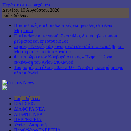
Περάστε στο περιεχόμενο
Δευτέρα, 10 Αυγούστου, 2026
ροή ειδήσεων
Πολιτιστικές και θρησκευτικές εκδηλώσεις στο Άνω
Μητρούσι
Γιατί καίγονται τα νησιά: Σκουπίδια, δίκτυο ηλεκτρικού
ρεύματος και υπερτουρισμός
Σέρρες - Νεκρός 66χρονος μέσα στο σπίτι του στα Ίβηρα -
Μυστήριο με τα αίτια θανάτου
Φωτιά τώρα στον Κουβαρά Αττικής - Ήχησε 112 για
εκκένωση του Αγίου Στυλιανού
Τουρισμός για όλους 2026-2027 - Άνοιξε η πλατφόρμα για
όλα τα ΑΦΜ
Ροή ειδήσεων
ΕΙΔΗΣΕΙΣ
ΔΙΑΦΟΡΑ ΝΕΑ
ΔΙΕΘΝΗ ΝΕΑ
ΠΕΡΙΦΕΡΕΙΑ
Υγεία – Διατροφή
Περιβάλλον-ΕΝΕΡΓΕΙΑ