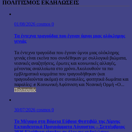
ΠΟΛΙΤΙΣΜΟΣ ΕΚΔΗΛΩΣΕΙΣ
01/08/2026
cosmos
0
Τα έντεχνα τραγούδια που έγιναν ύμνοι μιας ολόκληρης
γενιάς
Τα έντεχνα τραγούδια που έγιναν ύμνοι μιας ολόκληρης
γενιάς είναι εκείνα που συνδέθηκαν με συλλογικά βιώματα,
νεανικές αναζητήσεις, έρωτες και κοινωνικές αλλαγές,
μένοντας αναλλοίωτα στο χρόνο.Ακολουθούν τα πιο
εμβληματικά κομμάτια που τραγουδήθηκαν (και
τραγουδιούνται ακόμα) σε συναυλίες, φοιτητικά δωμάτια και
παραλίες: ✊ Κοινωνική Αφύπνιση και Νεανική Ορμή «Ο...
Πολιτισμός
30/07/2026
cosmos
0
Το Μέγαρο στη Βόρεια Εύβοια Φεστιβάλ της Λίμνης
Εκπαιδευτικά Προγράμματα Αύγουστος – Σεπτέμβριος
2026 Ελεύθερη είσοδος σε όλες τις εκδηλώσεις