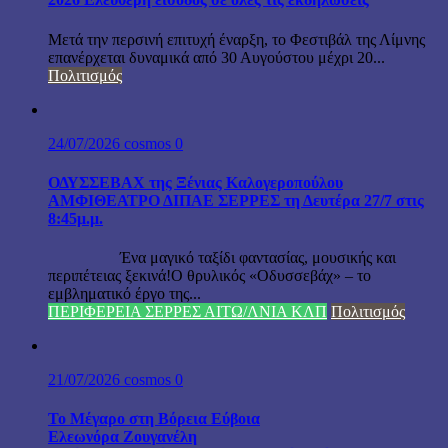
Μετά την περσινή επιτυχή έναρξη, το Φεστιβάλ της Λίμνης
επανέρχεται δυναμικά από 30 Αυγούστου μέχρι 20...
Πολιτισμός
24/07/2026
cosmos
0
ΟΔΥΣΣΕΒΑΧ της Ξένιας Καλογεροπούλου
ΑΜΦΙΘΕΑΤΡΟ ΔΙΠΑΕ ΣΕΡΡΕΣ τη Δευτέρα 27/7 στις
8:45μ.μ.
Ένα μαγικό ταξίδι φαντασίας, μουσικής και
περιπέτειας ξεκινά!Ο θρυλικός «Οδυσσεβάχ» – το
εμβληματικό έργο της...
ΠΕΡΙΦΕΡΕΙΑ ΣΕΡΡΕΣ ΑΙΤΩ/ΛΝΙΑ ΚΛΠ
Πολιτισμός
21/07/2026
cosmos
0
Το Μέγαρο στη Βόρεια Εύβοια
Ελεωνόρα Ζουγανέλη