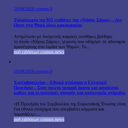
10/08/2026
cosmos
0
Ταλαιπωρία για 955 επιβάτες του «Νήσος Σάμος» – Δεν
έδεσε στα Ψαρά λόγω κακοκαιρίας
Αντιμέτωπο με δυσμενείς καιρικές συνθήκες βρέθηκε
το πλοίο «Νήσος Σάμος», γεγονός που οδήγησε σε αδυναμία
προσέγγισης στο λιμάνι των Ψαρών. Το...
ροή ειδήσεων cosmos news
10/08/2026
cosmos
0
Χατζηβασιλείου – Εθνικό στοίχημα η Ελληνική
Προεδρία – Στην πρώτη γραμμή άμυνα και ασφάλεια,
καθώς και οι πολιτικές συνοχής και κοινωνικής στήριξης
«Η Προεδρία του Συμβουλίου της Ευρωπαϊκής Ένωσης είναι
ένα εθνικό στοίχημα που υπερβαίνει κόμματα και
παρατάξεις»,...
ροή ειδήσεων cosmos news