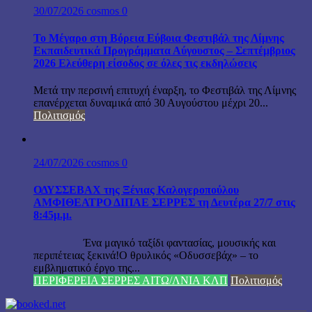
30/07/2026
cosmos
0
Το Μέγαρο στη Βόρεια Εύβοια Φεστιβάλ της Λίμνης
Εκπαιδευτικά Προγράμματα Αύγουστος – Σεπτέμβριος
2026 Ελεύθερη είσοδος σε όλες τις εκδηλώσεις
Μετά την περσινή επιτυχή έναρξη, το Φεστιβάλ της Λίμνης
επανέρχεται δυναμικά από 30 Αυγούστου μέχρι 20...
Πολιτισμός
24/07/2026
cosmos
0
ΟΔΥΣΣΕΒΑΧ της Ξένιας Καλογεροπούλου
ΑΜΦΙΘΕΑΤΡΟ ΔΙΠΑΕ ΣΕΡΡΕΣ τη Δευτέρα 27/7 στις
8:45μ.μ.
Ένα μαγικό ταξίδι φαντασίας, μουσικής και
περιπέτειας ξεκινά!Ο θρυλικός «Οδυσσεβάχ» – το
εμβληματικό έργο της...
ΠΕΡΙΦΕΡΕΙΑ ΣΕΡΡΕΣ ΑΙΤΩ/ΛΝΙΑ ΚΛΠ
Πολιτισμός