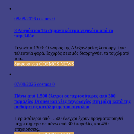
08/08/2026
cosmos
0
8 Αυγούστου Τα σημαντικότερα γεγονότα από το
παρελθόν
Γεγονότα 1303: Ο Φάρος της Αλεξανδρείας λειτουργεί για
τελευταία φορά. Ισχυρός σεισμός διαρρηγνύει τα τοιχώματά
του...
διαφορα νεα COSMOS NEWS
07/08/2026
cosmos
0
Πάνω από 1.500 έλεγχοι σε περισσότερες από 300
παραλίες Drones και νέες τεχνολογίες στη μάχη κατά της
αυθαίρετης κατάληψης του αιγιαλού
Περισσότεροι από 1.500 έλεγχοι έχουν πραγματοποιηθεί
μέχρι σήμερα σε πάνω από 300 παραλίες και 450
επιχειρήσεις...