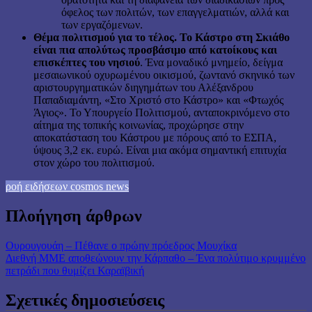
όφελος των πολιτών, των επαγγελματιών, αλλά και
των εργαζόμενων.
Θέμα πολιτισμού για το τέλος. Το Κάστρο στη Σκιάθο
είναι πια απολύτως προσβάσιμο από κατοίκους και
επισκέπτες του νησιού
. Ένα μοναδικό μνημείο, δείγμα
μεσαιωνικού οχυρωμένου οικισμού, ζωντανό σκηνικό των
αριστουργηματικών διηγημάτων του Αλέξανδρου
Παπαδιαμάντη, «Στο Χριστό στο Κάστρο» και «Φτωχός
Άγιος». Το Υπουργείο Πολιτισμού, ανταποκρινόμενο στο
αίτημα της τοπικής κοινωνίας, προχώρησε στην
αποκατάσταση του Κάστρου με πόρους από το ΕΣΠΑ,
ύψους 3,2 εκ. ευρώ. Είναι μια ακόμα σημαντική επιτυχία
στον χώρο του πολιτισμού.
ροή ειδήσεων cosmos news
Πλοήγηση άρθρων
Ουρουγουάη – Πέθανε ο πρώην πρόεδρος Μουχίκα
Διεθνή ΜΜΕ αποθεώνουν την Κάρπαθο – Ένα πολύτιμο κρυμμένο
πετράδι που θυμίζει Καραϊβική
Σχετικές δημοσιεύσεις