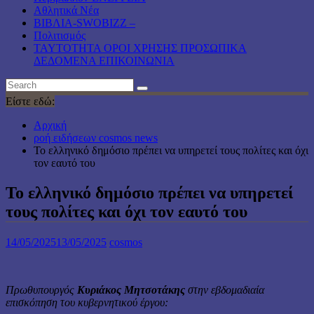
Αθλητικά Νέα
ΒΙΒΛΙΑ-SWOBIZZ –
Πολιτισμός
TAYTOTHTA ΟΡΟΙ ΧΡΗΣΗΣ ΠΡΟΣΩΠΙΚΑ
ΔΕΔΟΜΕΝΑ ΕΠΙΚΟΙΝΩΝΙΑ
Είστε εδώ:
Αρχική
ροή ειδήσεων cosmos news
Το ελληνικό δημόσιο πρέπει να υπηρετεί τους πολίτες και όχι
τον εαυτό του
Το ελληνικό δημόσιο πρέπει να υπηρετεί
τους πολίτες και όχι τον εαυτό του
14/05/2025
13/05/2025
cosmos
Πρωθυπουργός
Κυριάκος Μητσοτάκης
στην εβδομαδιαία
επισκόπηση του κυβερνητικού έργου: