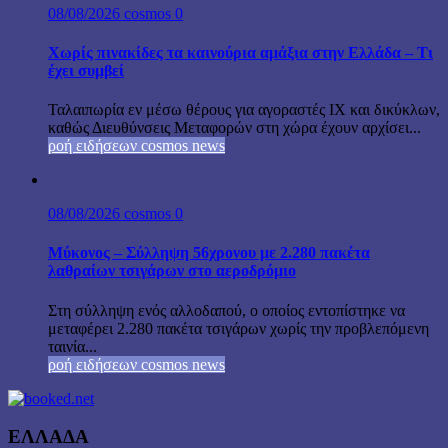
08/08/2026
cosmos
0
Χωρίς πινακίδες τα καινούρια αμάξια στην Ελλάδα – Τι
έχει συμβεί
Ταλαιπωρία εν μέσω θέρους για αγοραστές ΙΧ και δικύκλων,
καθώς Διευθύνσεις Μεταφορών στη χώρα έχουν αρχίσει...
ροή ειδήσεων cosmos news
08/08/2026
cosmos
0
Μύκονος – Σύλληψη 56χρονου με 2.280 πακέτα
λαθραίων τσιγάρων στο αεροδρόμιο
Στη σύλληψη ενός αλλοδαπού, ο οποίος εντοπίστηκε να
μεταφέρει 2.280 πακέτα τσιγάρων χωρίς την προβλεπόμενη
ταινία...
ροή ειδήσεων cosmos news
ΕΛΛΑΔΑ