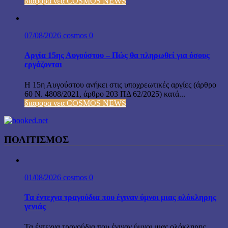
διαφορα νεα COSMOS NEWS
07/08/2026
cosmos
0
Αργία 15ης Αυγούστου – Πώς θα πληρωθεί για όσους
εργάζονται
Η 15η Αυγούστου ανήκει στις υποχρεωτικές αργίες (άρθρο
60 Ν. 4808/2021, άρθρο 203 ΠΔ 62/2025) κατά...
διαφορα νεα COSMOS NEWS
ΠΟΛΙΤΙΣΜΟΣ
01/08/2026
cosmos
0
Τα έντεχνα τραγούδια που έγιναν ύμνοι μιας ολόκληρης
γενιάς
Τα έντεχνα τραγούδια που έγιναν ύμνοι μιας ολόκληρης