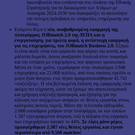
πρωτοβουλία που εντάσσεται στο πλαίσιο της Εθνικής
Στρατηγικής για τα Δικαιώματα των Ατόμων με
Αναπηρία 2024-2030 που διασφαλίζει το αυτονόητο:
την ισότιμη πρόσβαση σε υπηρεσίες ενημέρωσης για
όλους.
Επόμενο θέμα η
νέα, αναβαθμισμένη εφαρμογή της
πλατφόρμας JOBmatch 2.0 της ΔΥΠΑ και η
ενεργοποίηση, για πρώτη φορά, η αντίστοιχη εφαρμογή
για τις επιχειρήσεις, του JOBmatch Business 2.0.
Εξηγώ
τι είναι αυτό: είναι ένα εργαλείο που φέρνει πιο κοντά, και
μάλιστα δωρεάν, όσους αναζητούν δουλειά στον τουρισμό
και την εστίαση με επιχειρήσεις που ψάχνουν προσωπικό.
Μέσα σε έναν χρόνο, εγγράφηκαν στην πλατφόρμα 3.948
επιχειρήσεις και 22.068 πολίτες, από τους οποίους σχεδόν οι
μισοί ήταν άνεργοι, ενώ πέρσι πραγματοποιήθηκαν 41.741
«συζεύξεις». Η νέα βελτιωμένη έκδοση της εφαρμογής είναι
ακόμη πιο εύχρηστη, ώστε να έχουμε πιο αποτελεσματική
και γρήγορη σύζευξη προσφοράς και ζήτησης για την
κάλυψη των αυξημένων αναγκών σε θέσεις εργασίας στους
κρίσιμους αυτούς τομείς. Μόνο την τελευταία εβδομάδα,
2.688 υποψήφιοι μπήκαν στην πλατφόρμα, εκ των οποίων
1.587 εγγεγραμμένοι άνεργοι, ενώ η αύξηση στις εγγραφές
των επιχειρήσεων έφτασε το 44%.
Σε λίγες μόνο μέρες
προσφέρθηκαν 2.387 νέες θέσεις εργασίας και έγιναν
περισσότερα από 9.500 matches!