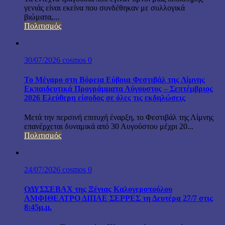
γενιάς είναι εκείνα που συνδέθηκαν με συλλογικά
βιώματα,...
Πολιτισμός
30/07/2026
cosmos
0
Το Μέγαρο στη Βόρεια Εύβοια Φεστιβάλ της Λίμνης
Εκπαιδευτικά Προγράμματα Αύγουστος – Σεπτέμβριος
2026 Ελεύθερη είσοδος σε όλες τις εκδηλώσεις
Μετά την περσινή επιτυχή έναρξη, το Φεστιβάλ της Λίμνης
επανέρχεται δυναμικά από 30 Αυγούστου μέχρι 20...
Πολιτισμός
24/07/2026
cosmos
0
ΟΔΥΣΣΕΒΑΧ της Ξένιας Καλογεροπούλου
ΑΜΦΙΘΕΑΤΡΟ ΔΙΠΑΕ ΣΕΡΡΕΣ τη Δευτέρα 27/7 στις
8:45μ.μ.