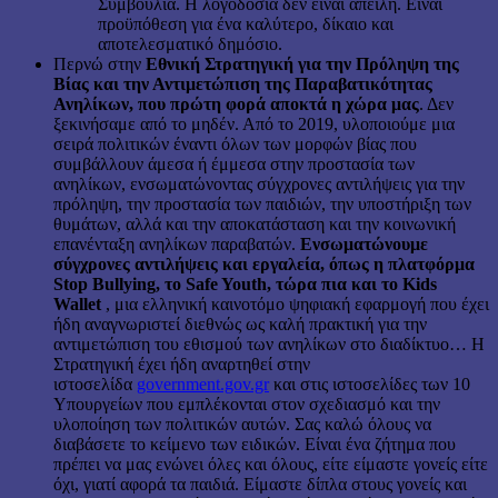
Συμβούλια. Η λογοδοσία δεν είναι απειλή. Είναι
προϋπόθεση για ένα καλύτερο, δίκαιο και
αποτελεσματικό δημόσιο.
Περνώ στην
Εθνική Στρατηγική για την Πρόληψη της
Βίας και την Αντιμετώπιση της Παραβατικότητας
Ανηλίκων, που πρώτη φορά αποκτά η χώρα μας
. Δεν
ξεκινήσαμε από το μηδέν. Από το 2019, υλοποιούμε μια
σειρά πολιτικών έναντι όλων των μορφών βίας που
συμβάλλουν άμεσα ή έμμεσα στην προστασία των
ανηλίκων, ενσωματώνοντας σύγχρονες αντιλήψεις για την
πρόληψη, την προστασία των παιδιών, την υποστήριξη των
θυμάτων, αλλά και την αποκατάσταση και την κοινωνική
επανένταξη ανηλίκων παραβατών.
Ενσωματώνουμε
σύγχρονες αντιλήψεις και εργαλεία, όπως η πλατφόρμα
Stop Bullying, το Safe Youth, τώρα πια και το Kids
Wallet
, μια ελληνική καινοτόμο ψηφιακή εφαρμογή που έχει
ήδη αναγνωριστεί διεθνώς ως καλή πρακτική για την
αντιμετώπιση του εθισμού των ανηλίκων στο διαδίκτυο… Η
Στρατηγική έχει ήδη αναρτηθεί στην
ιστοσελίδα
government.gov.gr
και στις ιστοσελίδες των 10
Υπουργείων που εμπλέκονται στον σχεδιασμό και την
υλοποίηση των πολιτικών αυτών. Σας καλώ όλους να
διαβάσετε το κείμενο των ειδικών. Είναι ένα ζήτημα που
πρέπει να μας ενώνει όλες και όλους, είτε είμαστε γονείς είτε
όχι, γιατί αφορά τα παιδιά. Είμαστε δίπλα στους γονείς και