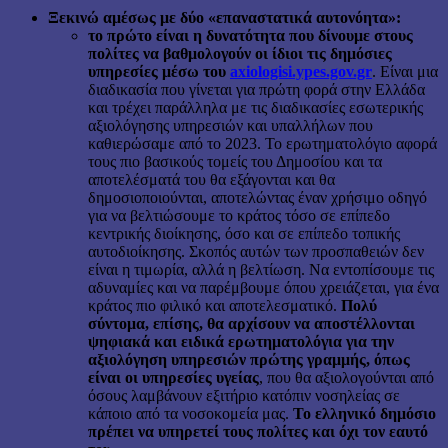
Ξεκινώ αμέσως με δύο «επαναστατικά αυτονόητα»:
το πρώτο είναι η δυνατότητα που δίνουμε στους
πολίτες να βαθμολογούν οι ίδιοι τις δημόσιες
υπηρεσίες μέσω του
axiologisi.ypes.gov.gr
. Είναι μια
διαδικασία που γίνεται για πρώτη φορά στην Ελλάδα
και τρέχει παράλληλα με τις διαδικασίες εσωτερικής
αξιολόγησης υπηρεσιών και υπαλλήλων που
καθιερώσαμε από το 2023. Το ερωτηματολόγιο αφορά
τους πιο βασικούς τομείς του Δημοσίου και τα
αποτελέσματά του θα εξάγονται και θα
δημοσιοποιούνται, αποτελώντας έναν χρήσιμο οδηγό
για να βελτιώσουμε το κράτος τόσο σε επίπεδο
κεντρικής διοίκησης, όσο και σε επίπεδο τοπικής
αυτοδιοίκησης. Σκοπός αυτών των προσπαθειών δεν
είναι η τιμωρία, αλλά η βελτίωση. Να εντοπίσουμε τις
αδυναμίες και να παρέμβουμε όπου χρειάζεται, για ένα
κράτος πιο φιλικό και αποτελεσματικό.
Πολύ
σύντομα, επίσης, θα αρχίσουν να αποστέλλονται
ψηφιακά και ειδικά ερωτηματολόγια για την
αξιολόγηση υπηρεσιών πρώτης γραμμής, όπως
είναι οι υπηρεσίες υγείας
, που θα αξιολογούνται από
όσους λαμβάνουν εξιτήριο κατόπιν νοσηλείας σε
κάποιο από τα νοσοκομεία μας.
Το ελληνικό δημόσιο
πρέπει να υπηρετεί τους πολίτες και όχι τον εαυτό