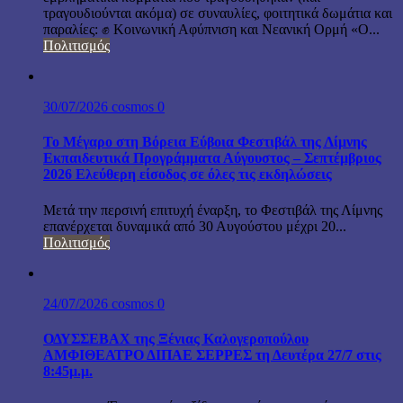
τραγουδιούνται ακόμα) σε συναυλίες, φοιτητικά δωμάτια και
παραλίες: ✊ Κοινωνική Αφύπνιση και Νεανική Ορμή «Ο...
Πολιτισμός
30/07/2026
cosmos
0
Το Μέγαρο στη Βόρεια Εύβοια Φεστιβάλ της Λίμνης
Εκπαιδευτικά Προγράμματα Αύγουστος – Σεπτέμβριος
2026 Ελεύθερη είσοδος σε όλες τις εκδηλώσεις
Μετά την περσινή επιτυχή έναρξη, το Φεστιβάλ της Λίμνης
επανέρχεται δυναμικά από 30 Αυγούστου μέχρι 20...
Πολιτισμός
24/07/2026
cosmos
0
ΟΔΥΣΣΕΒΑΧ της Ξένιας Καλογεροπούλου
ΑΜΦΙΘΕΑΤΡΟ ΔΙΠΑΕ ΣΕΡΡΕΣ τη Δευτέρα 27/7 στις
8:45μ.μ.