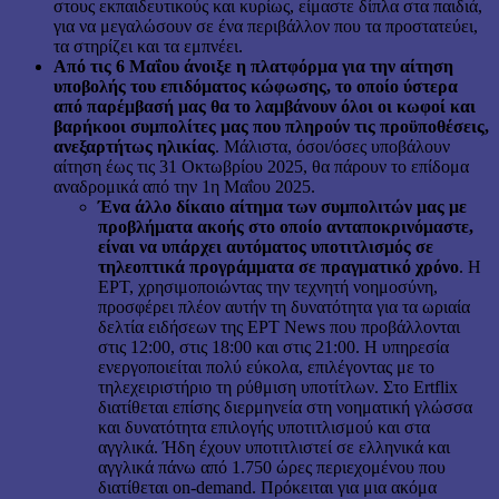
στους εκπαιδευτικούς και κυρίως, είμαστε δίπλα στα παιδιά,
για να μεγαλώσουν σε ένα περιβάλλον που τα προστατεύει,
τα στηρίζει και τα εμπνέει.
Από τις 6 Μαΐου άνοιξε η πλατφόρμα για την αίτηση
υποβολής του επιδόματος κώφωσης, το οποίο ύστερα
από παρέμβασή μας θα το λαμβάνουν όλοι οι κωφοί και
βαρήκοοι συμπολίτες μας που πληρούν τις προϋποθέσεις,
ανεξαρτήτως ηλικίας
. Μάλιστα, όσοι/όσες υποβάλουν
αίτηση έως τις 31 Οκτωβρίου 2025, θα πάρουν το επίδομα
αναδρομικά από την 1η Μαΐου 2025.
Ένα άλλο δίκαιο αίτημα των συμπολιτών μας με
προβλήματα ακοής στο οποίο ανταποκρινόμαστε,
είναι να υπάρχει αυτόματος υποτιτλισμός σε
τηλεοπτικά προγράμματα σε πραγματικό χρόνο
. Η
ΕΡΤ, χρησιμοποιώντας την τεχνητή νοημοσύνη,
προσφέρει πλέον αυτήν τη δυνατότητα για τα ωριαία
δελτία ειδήσεων της ΕΡΤ News που προβάλλονται
στις 12:00, στις 18:00 και στις 21:00. Η υπηρεσία
ενεργοποιείται πολύ εύκολα, επιλέγοντας με το
τηλεχειριστήριο τη ρύθμιση υποτίτλων. Στο Ertflix
διατίθεται επίσης διερμηνεία στη νοηματική γλώσσα
και δυνατότητα επιλογής υποτιτλισμού και στα
αγγλικά. Ήδη έχουν υποτιτλιστεί σε ελληνικά και
αγγλικά πάνω από 1.750 ώρες περιεχομένου που
διατίθεται on-demand. Πρόκειται για μια ακόμα