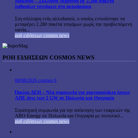
Μύκονος – Σύλληψη 56χρονου με 2.280 πακέτα
λαθραίων τσιγάρων στο αεροδρόμιο
Στη σύλληψη ενός αλλοδαπού, ο οποίος εντοπίστηκε να
μεταφέρει 2.280 πακέτα τσιγάρων χωρίς την προβλεπόμενη
ταινία...
ροή ειδήσεων cosmos news
ΡΟΉ ΕΙΔΉΣΕΩΝ COSMOS NEWS
08/08/2026
cosmos
0
Όμιλος ΔΕΗ – Νέα συμφωνία για χαρτοφυλάκιο έργων
ΑΠΕ άνω των 2 GW σε Πολωνία και Ουγγαρία
Στρατηγική συμφωνία για την απόκτηση των εταιρειών της
ABO Energy σε Πολωνία και Ουγγαρία με συνολικό...
ροή ειδήσεων cosmos news