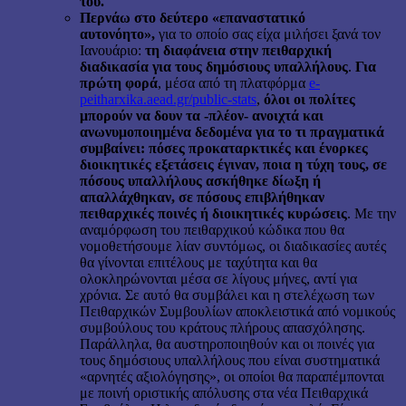
του.
Περνάω στο δεύτερο «επαναστατικό
αυτονόητο»,
για το οποίο σας είχα μιλήσει ξανά τον
Ιανουάριο:
τη διαφάνεια στην πειθαρχική
διαδικασία για τους δημόσιους υπαλλήλους
.
Για
πρώτη φορά
, μέσα από τη πλατφόρμα
e-
peitharxika.aead.gr/public-stats
,
όλοι οι πολίτες
μπορούν να δουν τα -πλέον- ανοιχτά και
ανωνυμοποιημένα δεδομένα για το τι πραγματικά
συμβαίνει: πόσες προκαταρκτικές και ένορκες
διοικητικές εξετάσεις έγιναν, ποια η τύχη τους, σε
πόσους υπαλλήλους ασκήθηκε δίωξη ή
απαλλάχθηκαν, σε πόσους επιβλήθηκαν
πειθαρχικές ποινές ή διοικητικές κυρώσεις
. Με την
αναμόρφωση του πειθαρχικού κώδικα που θα
νομοθετήσουμε λίαν συντόμως, οι διαδικασίες αυτές
θα γίνονται επιτέλους με ταχύτητα και θα
ολοκληρώνονται μέσα σε λίγους μήνες, αντί για
χρόνια. Σε αυτό θα συμβάλει και η στελέχωση των
Πειθαρχικών Συμβουλίων αποκλειστικά από νομικούς
συμβούλους του κράτους πλήρους απασχόλησης.
Παράλληλα, θα αυστηροποιηθούν και οι ποινές για
τους δημόσιους υπαλλήλους που είναι συστηματικά
«αρνητές αξιολόγησης», οι οποίοι θα παραπέμπονται
με ποινή οριστικής απόλυσης στα νέα Πειθαρχικά