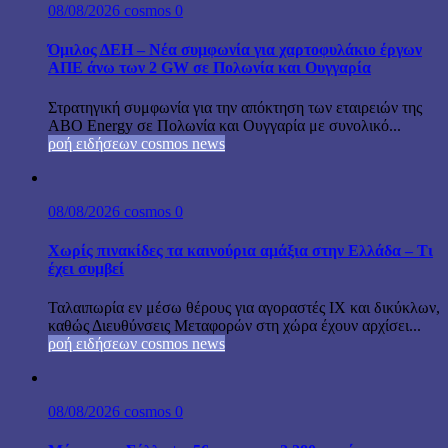
08/08/2026
cosmos
0
Όμιλος ΔΕΗ – Νέα συμφωνία για χαρτοφυλάκιο έργων
ΑΠΕ άνω των 2 GW σε Πολωνία και Ουγγαρία
Στρατηγική συμφωνία για την απόκτηση των εταιρειών της
ABO Energy σε Πολωνία και Ουγγαρία με συνολικό...
ροή ειδήσεων cosmos news
08/08/2026
cosmos
0
Χωρίς πινακίδες τα καινούρια αμάξια στην Ελλάδα – Τι
έχει συμβεί
Ταλαιπωρία εν μέσω θέρους για αγοραστές ΙΧ και δικύκλων,
καθώς Διευθύνσεις Μεταφορών στη χώρα έχουν αρχίσει...
ροή ειδήσεων cosmos news
08/08/2026
cosmos
0