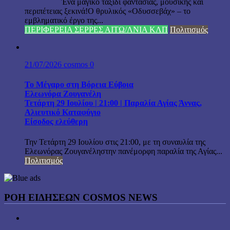
Ένα μαγικό ταξίδι φαντασίας, μουσικής και
περιπέτειας ξεκινά!Ο θρυλικός «Οδυσσεβάχ» – το
εμβληματικό έργο της...
ΠΕΡΙΦΕΡΕΙΑ ΣΕΡΡΕΣ ΑΙΤΩ/ΛΝΙΑ ΚΛΠ
Πολιτισμός
21/07/2026
cosmos
0
Το Μέγαρο στη Βόρεια Εύβοια
Ελεωνόρα Ζουγανέλη
Τετάρτη 29 Ιουλίου | 21:00 | Παραλία Αγίας Άννας,
Αλιευτικό Καταφύγιο
Είσοδος ελεύθερη
Την Τετάρτη 29 Ιουλίου στις 21:00, με τη συναυλία της
Ελεωνόρας Ζουγανέληστην πανέμορφη παραλία της Αγίας...
Πολιτισμός
ΡΟΗ ΕΙΔΗΣΕΩΝ COSMOS NEWS