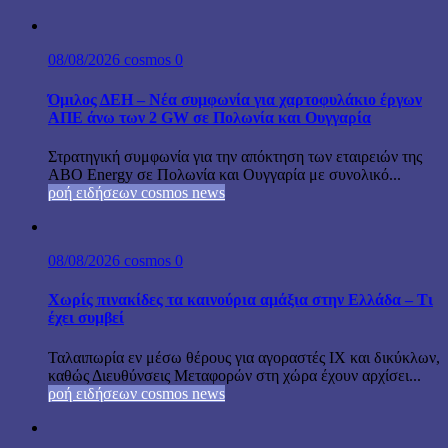
08/08/2026
cosmos
0
Όμιλος ΔΕΗ – Νέα συμφωνία για χαρτοφυλάκιο έργων
ΑΠΕ άνω των 2 GW σε Πολωνία και Ουγγαρία
Στρατηγική συμφωνία για την απόκτηση των εταιρειών της
ABO Energy σε Πολωνία και Ουγγαρία με συνολικό...
ροή ειδήσεων cosmos news
08/08/2026
cosmos
0
Χωρίς πινακίδες τα καινούρια αμάξια στην Ελλάδα – Τι
έχει συμβεί
Ταλαιπωρία εν μέσω θέρους για αγοραστές ΙΧ και δικύκλων,
καθώς Διευθύνσεις Μεταφορών στη χώρα έχουν αρχίσει...
ροή ειδήσεων cosmos news