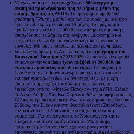
Μένω στον τομέα της απασχόλησης:
600 άνεργοι με
αναπηρία προσλήφθηκαν ήδη σε Δήμους, μέσω της
ειδικής δράσης της ΔΥΠΑ.
Το πρόγραμμα προβλέπει
επιδότηση 75% του μισθού και των εισφορών, με ανώτατο
όριο τα 750 ευρώ μηνιαία για 18 μήνες. Το πρόγραμμα
προβλέπει την κάλυψη 1.000 θέσεων πλήρους ή μερικής
απασχόλησης σε Δήμους από ανέργους με αναπηρία και
στοχεύει στην ένταξη και επανένταξή τους στην αγορά
εργασίας. Με ίσες ευκαιρίες, με αξιοπρέπεια με πράξεις.
Σε μία άλλη δράση της ΔΥΠΑ τώρα,
στο πρόγραμμα του
Κοινωνικού Τουρισμού 2025-2026
το οποίο έχει ενισχυθεί
σημαντικά:
τα vouchers έχουν αυξηθεί σε 300.000, με
συνολικό προϋπολογισμό 50 εκ. ευρω.
Το πρόγραμμα
ξεκινά από την 1η Ιουνίου -νωρίτερα από ποτέ- και κάθε
voucher εξασφαλίζει έως 6 διανυκτερεύσεις, με μικρή
ιδιωτική συμμετοχή, σε κατάλυμα της επιλογής του
δικαιούχου από το «Μητρώο Παρόχων» της ΔΥΠΑ. Ειδικά
σε Λέρο, Λέσβο, Χίο, Κω, Σάμο και Ρόδο προσφέρονται έως
10 διανυκτερεύσεις δωρεάν, ενώ, στους δήμους της Βόρειας
Εύβοιας, του Έβρου και στη Θεσσαλία (εκτός Σποράδων),
καλύπτονται έως 12 διανυκτερεύσεις χωρίς ιδιωτική
συμμετοχή. Για τον Αύγουστο, τα Χριστούγεννα και το
Πάσχα, η επιδότηση αυξάνεται κατά 20%. Επίσης,
προτεραιότητα στα vouchers έχουν οι μονογονεϊκές
οικογένειες, οικογένειες με ανήλικα παιδιά, ΑμεΑ καθώς και