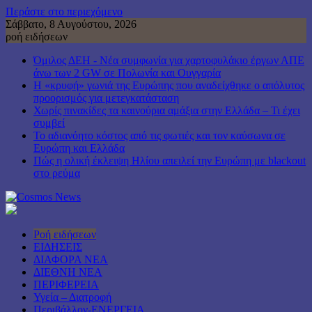
Περάστε στο περιεχόμενο
Σάββατο, 8 Αυγούστου, 2026
ροή ειδήσεων
Όμιλος ΔΕΗ - Νέα συμφωνία για χαρτοφυλάκιο έργων ΑΠΕ
άνω των 2 GW σε Πολωνία και Ουγγαρία
Η «κρυφή» γωνιά της Ευρώπης που αναδείχθηκε ο απόλυτος
προορισμός για μετεγκατάσταση
Χωρίς πινακίδες τα καινούρια αμάξια στην Ελλάδα – Τι έχει
συμβεί
Το αδιανόητο κόστος από τις φωτιές και τον καύσωνα σε
Ευρώπη και Ελλάδα
Πώς η ολική έκλειψη Ηλίου απειλεί την Ευρώπη με blackout
στο ρεύμα
Ροή ειδήσεων
ΕΙΔΗΣΕΙΣ
ΔΙΑΦΟΡΑ ΝΕΑ
ΔΙΕΘΝΗ ΝΕΑ
ΠΕΡΙΦΕΡΕΙΑ
Υγεία – Διατροφή
Περιβάλλον-ΕΝΕΡΓΕΙΑ