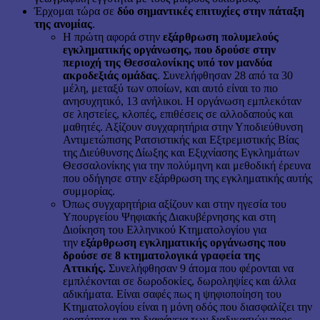
Έρχομαι τώρα σε
δύο σημαντικές επιτυχίες στην πάταξη
της ανομίας
.
Η πρώτη αφορά στην
εξάρθρωση πολυμελούς
εγκληματικής οργάνωσης, που δρούσε στην
περιοχή της Θεσσαλονίκης υπό τον μανδύα
ακροδεξιάς ομάδας
. Συνελήφθησαν 28 από τα 30
μέλη, μεταξύ των οποίων, και αυτό είναι το πιο
ανησυχητικό, 13 ανήλικοι. Η οργάνωση εμπλεκόταν
σε ληστείες, κλοπές, επιθέσεις σε αλλοδαπούς και
μαθητές. Αξίζουν συγχαρητήρια στην Υποδιεύθυνση
Αντιμετώπισης Ρατσιστικής και Εξτρεμιστικής Βίας
της Διεύθυνσης Δίωξης και Εξιχνίασης Εγκλημάτων
Θεσσαλονίκης για την πολύμηνη και μεθοδική έρευνα
που οδήγησε στην εξάρθρωση της εγκληματικής αυτής
συμμορίας.
Όπως συγχαρητήρια αξίζουν και στην ηγεσία του
Υπουργείου Ψηφιακής Διακυβέρνησης και στη
Διοίκηση του Ελληνικού Κτηματολογίου για
την
εξάρθρωση εγκληματικής οργάνωσης που
δρούσε σε 8 κτηματολογικά γραφεία της
Αττικής.
Συνελήφθησαν 9 άτομα που φέρονται να
εμπλέκονται σε δωροδοκίες, δωροληψίες και άλλα
αδικήματα. Είναι σαφές πως η ψηφιοποίηση του
Κτηματολογίου είναι η μόνη οδός που διασφαλίζει την
ορατότητα και τη διαφάνεια των διαδικασιών προς