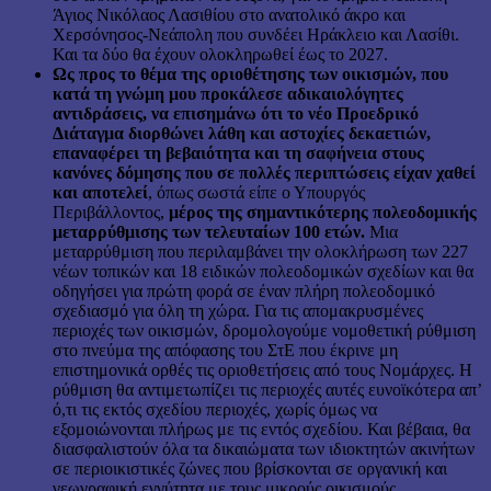
Άγιος Νικόλαος Λασιθίου στο ανατολικό άκρο και
Χερσόνησος-Νεάπολη που συνδέει Ηράκλειο και Λασίθι.
Και τα δύο θα έχουν ολοκληρωθεί έως το 2027.
Ως προς το θέμα της οριοθέτησης των οικισμών, που
κατά τη γνώμη μου προκάλεσε αδικαιολόγητες
αντιδράσεις, να επισημάνω ότι το νέο Προεδρικό
Διάταγμα διορθώνει λάθη και αστοχίες δεκαετιών,
επαναφέρει τη βεβαιότητα και τη σαφήνεια στους
κανόνες δόμησης που σε πολλές περιπτώσεις είχαν χαθεί
και αποτελεί
, όπως σωστά είπε ο Υπουργός
Περιβάλλοντος,
μέρος της σημαντικότερης πολεοδομικής
μεταρρύθμισης των τελευταίων 100 ετών.
Μια
μεταρρύθμιση που περιλαμβάνει την ολοκλήρωση των 227
νέων τοπικών και 18 ειδικών πολεοδομικών σχεδίων και θα
οδηγήσει για πρώτη φορά σε έναν πλήρη πολεοδομικό
σχεδιασμό για όλη τη χώρα. Για τις απομακρυσμένες
περιοχές των οικισμών, δρομολογούμε νομοθετική ρύθμιση
στο πνεύμα της απόφασης του ΣτΕ που έκρινε μη
επιστημονικά ορθές τις οριοθετήσεις από τους Νομάρχες. Η
ρύθμιση θα αντιμετωπίζει τις περιοχές αυτές ευνοϊκότερα απ’
ό,τι τις εκτός σχεδίου περιοχές, χωρίς όμως να
εξομοιώνονται πλήρως με τις εντός σχεδίου. Και βέβαια, θα
διασφαλιστούν όλα τα δικαιώματα των ιδιοκτητών ακινήτων
σε περιοικιστικές ζώνες που βρίσκονται σε οργανική και
γεωγραφική εγγύτητα με τους μικρούς οικισμούς.