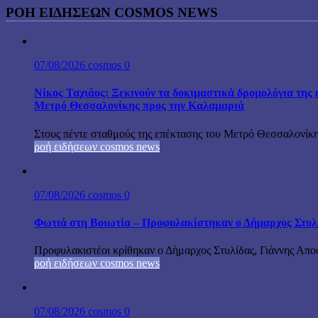
ΡΟΗ ΕΙΔΗΣΕΩΝ COSMOS NEWS
07/08/2026
cosmos
0
Νίκος Ταχιάος: Ξεκινούν τα δοκιμαστικά δρομολόγια της 
Μετρό Θεσσαλονίκης προς την Καλαμαριά
Στους πέντε σταθμούς της επέκτασης του Μετρό Θεσσαλονίκη
ροή ειδήσεων cosmos news
07/08/2026
cosmos
0
Φωτιά στη Βοιωτία – Προφυλακίστηκαν ο Δήμαρχος Στυλίδα
Προφυλακιστέοι κρίθηκαν ο Δήμαρχος Στυλίδας, Γιάννης Αποστ
ροή ειδήσεων cosmos news
07/08/2026
cosmos
0