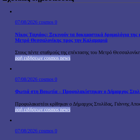
07/08/2026
cosmos
0
Νίκος Ταχιάος: Ξεκινούν τα δοκιμαστικά δρομολόγια της 
Μετρό Θεσσαλονίκης προς την Καλαμαριά
Στους πέντε σταθμούς της επέκτασης του Μετρό Θεσσαλονίκη
ροή ειδήσεων cosmos news
07/08/2026
cosmos
0
Φωτιά στη Βοιωτία – Προφυλακίστηκαν ο Δήμαρχος Στυλίδα
Προφυλακιστέοι κρίθηκαν ο Δήμαρχος Στυλίδας, Γιάννης Αποστ
ροή ειδήσεων cosmos news
07/08/2026
cosmos
0