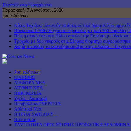
Περάστε στο περιεχόμενο
Παρασκευή, 7 Αυγούστου, 2026
ροή ειδήσεων
Νίκος Ταχιάος: Ξεκινούν τα δοκιμαστικά δρομολόγια της επ
Πάνω από 1.500 έλεγχοι σε περισσότερες από 300 παραλίες<b
Πώς η ολική έκλειψη Ηλίου απειλεί την Ευρώπη με blackout 
Τροχαίο με δύο νεκρούς στις Σέρρες: Φορτηγό συγκρούστηκε
Χωρίς πινακίδες τα καινούρια αμάξια στην Ελλάδα – Τι έχει σ
Ροή ειδήσεων
ΕΙΔΗΣΕΙΣ
ΔΙΑΦΟΡΑ ΝΕΑ
ΔΙΕΘΝΗ ΝΕΑ
ΠΕΡΙΦΕΡΕΙΑ
Υγεία – Διατροφή
Περιβάλλον-ΕΝΕΡΓΕΙΑ
Αθλητικά Νέα
ΒΙΒΛΙΑ-SWOBIZZ –
Πολιτισμός
TAYTOTHTA ΟΡΟΙ ΧΡΗΣΗΣ ΠΡΟΣΩΠΙΚΑ ΔΕΔΟΜΕΝΑ 