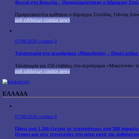
Φωτιά στη Βοιωτία – Προφυλακίστηκαν ο Δήμαρχος Στυλίδα
Προφυλακιστέοι κρίθηκαν ο Δήμαρχος Στυλίδας, Γιάννης Αποστ
ροή ειδήσεων cosmos news
07/08/2026
cosmos
0
Ταλαιπωρία στο αεροδρόμιο «Μακεδονία» – Πουλί μπήκε
Ταλαιπωρία για 150 επιβάτες στο αεροδρόμιο «Μακεδονία» το
ροή ειδήσεων cosmos news
ΕΛΛΑΔΑ
07/08/2026
cosmos
0
Πάνω από 1.500 έλεγχοι σε περισσότερες από 300 παραλίε
Drones και νέες τεχνολογίες στη μάχη κατά της αυθαίρετ