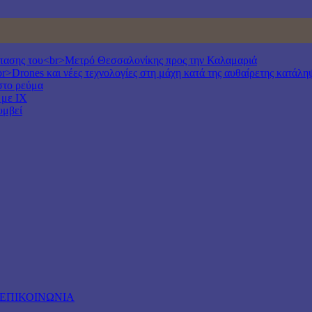
έκτασης του<br>Μετρό Θεσσαλονίκης προς την Καλαμαριά
r>Drones και νέες τεχνολογίες στη μάχη κατά της αυθαίρετης κατάλη
στο ρεύμα
 με ΙΧ
υμβεί
ΕΠΙΚΟΙΝΩΝΙΑ