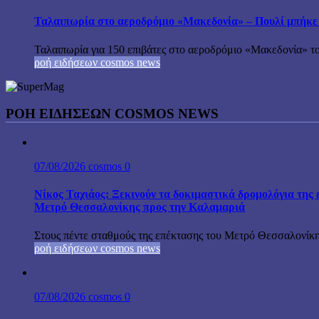
Ταλαιπωρία στο αεροδρόμιο «Μακεδονία» – Πουλί μπήκε
Ταλαιπωρία για 150 επιβάτες στο αεροδρόμιο «Μακεδονία» το
ροή ειδήσεων cosmos news
ΡΟΉ ΕΙΔΉΣΕΩΝ COSMOS NEWS
07/08/2026
cosmos
0
Νίκος Ταχιάος: Ξεκινούν τα δοκιμαστικά δρομολόγια της 
Μετρό Θεσσαλονίκης προς την Καλαμαριά
Στους πέντε σταθμούς της επέκτασης του Μετρό Θεσσαλονίκη
ροή ειδήσεων cosmos news
07/08/2026
cosmos
0