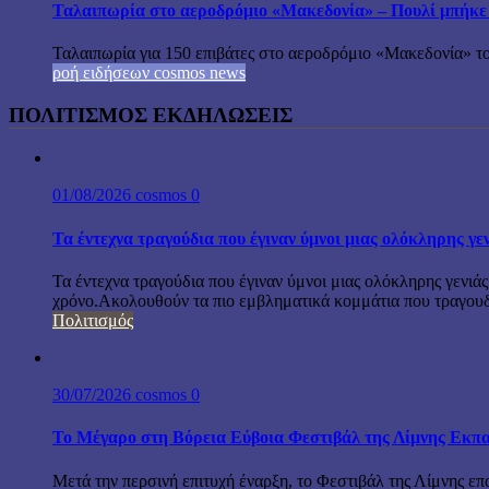
Ταλαιπωρία στο αεροδρόμιο «Μακεδονία» – Πουλί μπήκε
Ταλαιπωρία για 150 επιβάτες στο αεροδρόμιο «Μακεδονία» το
ροή ειδήσεων cosmos news
ΠΟΛΙΤΙΣΜΟΣ ΕΚΔΗΛΩΣΕΙΣ
01/08/2026
cosmos
0
Τα έντεχνα τραγούδια που έγιναν ύμνοι μιας ολόκληρης γε
Τα έντεχνα τραγούδια που έγιναν ύμνοι μιας ολόκληρης γενιάς
χρόνο.Ακολουθούν τα πιο εμβληματικά κομμάτια που τραγουδή
Πολιτισμός
30/07/2026
cosmos
0
Το Μέγαρο στη Βόρεια Εύβοια Φεστιβάλ της Λίμνης Εκπα
Μετά την περσινή επιτυχή έναρξη, το Φεστιβάλ της Λίμνης επ