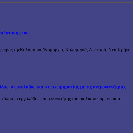
επέκτασης του
ς προς τηνΚαλαμαριά (Νομαρχία, Καλαμαριά, Αρετσού, Νέα Κρήνη, κ
ς, ο εργολάβος και ο επιχειρηματίας με τις ανεμογεννήτριες
όλου, ο εργολάβος και ο ιδιοκτήτης του αιολικού πάρκου που...