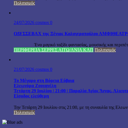
Πολιτισμός
24/07/2026
cosmos
0
ΟΔΥΣΣΕΒΑΧ της Ξένιας Καλογεροπούλου ΑΜΦΙΘΕΑΤΡΟ Δ
Ένα μαγικό ταξίδι φαντασίας, μουσικής και περιπέτειας
ΠΕΡΙΦΕΡΕΙΑ ΣΕΡΡΕΣ ΑΙΤΩ/ΛΝΙΑ ΚΛΠ
Πολιτισμός
21/07/2026
cosmos
0
Το Μέγαρο στη Βόρεια Εύβοια
Ελεωνόρα Ζουγανέλη
Τετάρτη 29 Ιουλίου | 21:00 | Παραλία Αγίας Άννας, Αλιευ
Είσοδος ελεύθερη
Την Τετάρτη 29 Ιουλίου στις 21:00, με τη συναυλία της Ελεω
Πολιτισμός