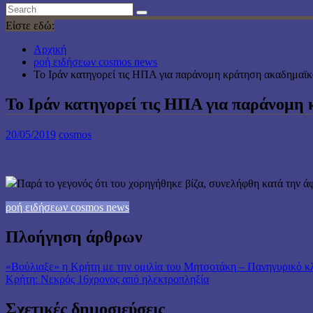
Είστε εδώ:
Αρχική
ροή ειδήσεων cosmos news
Το Ιράν κατηγορεί τις ΗΠΑ για παράνομη κράτηση ακαδημαϊ
Το Ιράν κατηγορεί τις ΗΠΑ για παράνομη
20/05/2019
cosmos
Παρά το γεγονός ότι του χορηγήθηκε βίζα, συνελήφθη κατά την ά
ροή ειδήσεων cosmos news
Πλοήγηση άρθρων
«Βούλιαξε» η Κρήτη με την ομιλία του Μητσοτάκη – Πανηγυρι
Κρήτη: Νεκρός 16χρονος από ηλεκτροπληξία
Σχετικές δημοσιεύσεις