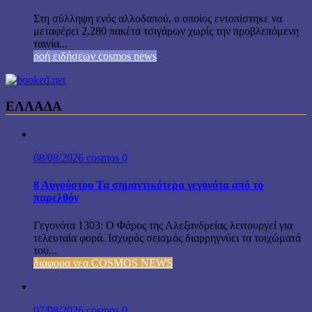
Στη σύλληψη ενός αλλοδαπού, ο οποίος εντοπίστηκε να
μεταφέρει 2.280 πακέτα τσιγάρων χωρίς την προβλεπόμενη
ταινία...
ροή ειδήσεων cosmos news
ΕΛΛΑΔΑ
08/08/2026
cosmos
0
8 Αυγούστου Τα σημαντικότερα γεγονότα από το
παρελθόν
Γεγονότα 1303: Ο Φάρος της Αλεξανδρείας λειτουργεί για
τελευταία φορά. Ισχυρός σεισμός διαρρηγνύει τα τοιχώματά
του...
διαφορα νεα COSMOS NEWS
07/08/2026
cosmos
0