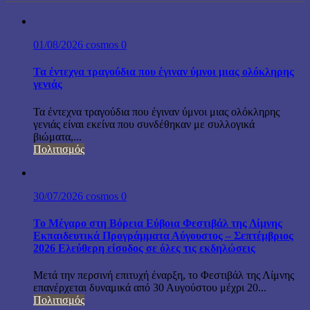
01/08/2026
cosmos
0
Τα έντεχνα τραγούδια που έγιναν ύμνοι μιας ολόκληρης
γενιάς
Τα έντεχνα τραγούδια που έγιναν ύμνοι μιας ολόκληρης
γενιάς είναι εκείνα που συνδέθηκαν με συλλογικά
βιώματα,...
Πολιτισμός
30/07/2026
cosmos
0
Το Μέγαρο στη Βόρεια Εύβοια Φεστιβάλ της Λίμνης
Εκπαιδευτικά Προγράμματα Αύγουστος – Σεπτέμβριος
2026 Ελεύθερη είσοδος σε όλες τις εκδηλώσεις
Μετά την περσινή επιτυχή έναρξη, το Φεστιβάλ της Λίμνης
επανέρχεται δυναμικά από 30 Αυγούστου μέχρι 20...
Πολιτισμός