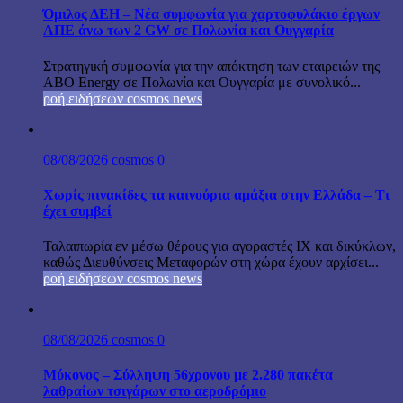
Όμιλος ΔΕΗ – Νέα συμφωνία για χαρτοφυλάκιο έργων
ΑΠΕ άνω των 2 GW σε Πολωνία και Ουγγαρία
Στρατηγική συμφωνία για την απόκτηση των εταιρειών της
ABO Energy σε Πολωνία και Ουγγαρία με συνολικό...
ροή ειδήσεων cosmos news
08/08/2026
cosmos
0
Χωρίς πινακίδες τα καινούρια αμάξια στην Ελλάδα – Τι
έχει συμβεί
Ταλαιπωρία εν μέσω θέρους για αγοραστές ΙΧ και δικύκλων,
καθώς Διευθύνσεις Μεταφορών στη χώρα έχουν αρχίσει...
ροή ειδήσεων cosmos news
08/08/2026
cosmos
0
Μύκονος – Σύλληψη 56χρονου με 2.280 πακέτα
λαθραίων τσιγάρων στο αεροδρόμιο