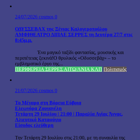
24/07/2026
cosmos
0
ΟΔΥΣΣΕΒΑΧ της Ξένιας Καλογεροπούλου
ΑΜΦΙΘΕΑΤΡΟ ΔΙΠΑΕ ΣΕΡΡΕΣ τη Δευτέρα 27/7 στις
8:45μ.μ.
Ένα μαγικό ταξίδι φαντασίας, μουσικής και
περιπέτειας ξεκινά!Ο θρυλικός «Οδυσσεβάχ» – το
εμβληματικό έργο της...
ΠΕΡΙΦΕΡΕΙΑ ΣΕΡΡΕΣ ΑΙΤΩ/ΛΝΙΑ ΚΛΠ
Πολιτισμός
21/07/2026
cosmos
0
Το Μέγαρο στη Βόρεια Εύβοια
Ελεωνόρα Ζουγανέλη
Τετάρτη 29 Ιουλίου | 21:00 | Παραλία Αγίας Άννας,
Αλιευτικό Καταφύγιο
Είσοδος ελεύθερη
Την Τετάρτη 29 Ιουλίου στις 21:00, με τη συναυλία της