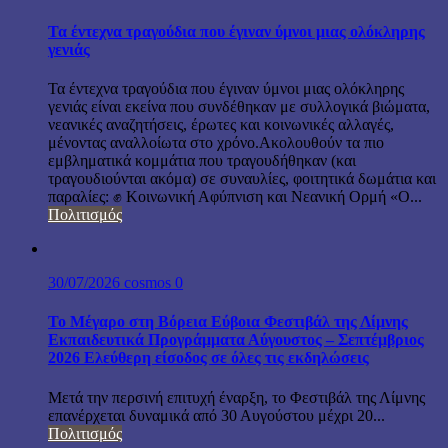
Τα έντεχνα τραγούδια που έγιναν ύμνοι μιας ολόκληρης
γενιάς
Τα έντεχνα τραγούδια που έγιναν ύμνοι μιας ολόκληρης
γενιάς είναι εκείνα που συνδέθηκαν με συλλογικά βιώματα,
νεανικές αναζητήσεις, έρωτες και κοινωνικές αλλαγές,
μένοντας αναλλοίωτα στο χρόνο.Ακολουθούν τα πιο
εμβληματικά κομμάτια που τραγουδήθηκαν (και
τραγουδιούνται ακόμα) σε συναυλίες, φοιτητικά δωμάτια και
παραλίες: ✊ Κοινωνική Αφύπνιση και Νεανική Ορμή «Ο...
Πολιτισμός
30/07/2026
cosmos
0
Το Μέγαρο στη Βόρεια Εύβοια Φεστιβάλ της Λίμνης
Εκπαιδευτικά Προγράμματα Αύγουστος – Σεπτέμβριος
2026 Ελεύθερη είσοδος σε όλες τις εκδηλώσεις
Μετά την περσινή επιτυχή έναρξη, το Φεστιβάλ της Λίμνης
επανέρχεται δυναμικά από 30 Αυγούστου μέχρι 20...
Πολιτισμός