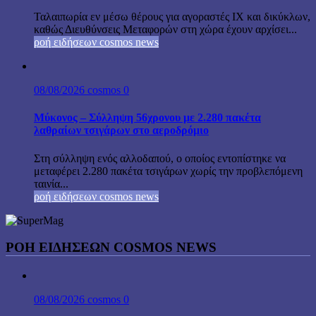
Ταλαιπωρία εν μέσω θέρους για αγοραστές ΙΧ και δικύκλων,
καθώς Διευθύνσεις Μεταφορών στη χώρα έχουν αρχίσει...
ροή ειδήσεων cosmos news
08/08/2026
cosmos
0
Μύκονος – Σύλληψη 56χρονου με 2.280 πακέτα
λαθραίων τσιγάρων στο αεροδρόμιο
Στη σύλληψη ενός αλλοδαπού, ο οποίος εντοπίστηκε να
μεταφέρει 2.280 πακέτα τσιγάρων χωρίς την προβλεπόμενη
ταινία...
ροή ειδήσεων cosmos news
ΡΟΉ ΕΙΔΉΣΕΩΝ COSMOS NEWS
08/08/2026
cosmos
0