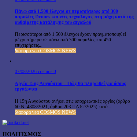
Πάνω από 1.500 έλεγχοι σε περισσότερες από 300
παραλίες Drones και νέες τεχνολογίες στη μάχη κατά της
αυθαίρετης κατάληψης του αιγιαλού
Περισσότεροι από 1.500 έλεγχοι έχουν πραγματοποιηθεί
μέχρι σήμερα σε πάνω από 300 παραλίες και 450
επιχειρήσεις...
διαφορα νεα COSMOS NEWS
07/08/2026
cosmos
0
Αργία 15ης Αυγούστου – Πώς θα πληρωθεί για όσους
εργάζονται
Η 15η Αυγούστου ανήκει στις υποχρεωτικές αργίες (άρθρο
60 Ν. 4808/2021, άρθρο 203 ΠΔ 62/2025) κατά...
διαφορα νεα COSMOS NEWS
ΠΟΛΙΤΙΣΜΟΣ