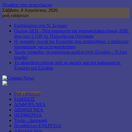
Περάστε στο περιεχόμενο
Σάββατο, 8 Αυγούστου, 2026
ροή ειδήσεων
Εκδηλώσεις στο Ν. Σερρών
Όμιλος ΔΕΗ - Νέα συμφωνία για χαρτοφυλάκιο έργων ΑΠΕ
άνω των 2 GW σε Πολωνία και Ουγγαρία
Η «κρυφή» γωνιά της Ευρώπης που αναδείχθηκε ο απόλυτος
προορισμός για μετεγκατάσταση
Χωρίς πινακίδες τα καινούρια αμάξια στην Ελλάδα – Τι έχει
συμβεί
Το αδιανόητο κόστος από τις φωτιές και τον καύσωνα σε
Ευρώπη και Ελλάδα
Ροή ειδήσεων
ΕΙΔΗΣΕΙΣ
ΔΙΑΦΟΡΑ ΝΕΑ
ΔΙΕΘΝΗ ΝΕΑ
ΠΕΡΙΦΕΡΕΙΑ
Υγεία – Διατροφή
Περιβάλλον-ΕΝΕΡΓΕΙΑ
Αθλητικά Νέα