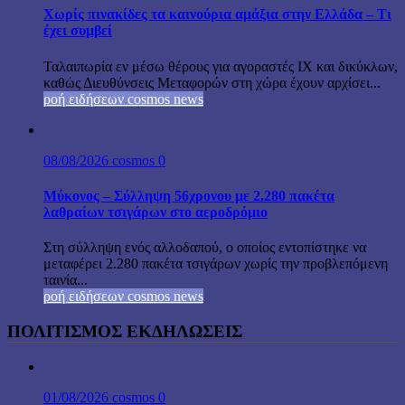
Χωρίς πινακίδες τα καινούρια αμάξια στην Ελλάδα – Τι
έχει συμβεί
Ταλαιπωρία εν μέσω θέρους για αγοραστές ΙΧ και δικύκλων,
καθώς Διευθύνσεις Μεταφορών στη χώρα έχουν αρχίσει...
ροή ειδήσεων cosmos news
08/08/2026
cosmos
0
Μύκονος – Σύλληψη 56χρονου με 2.280 πακέτα
λαθραίων τσιγάρων στο αεροδρόμιο
Στη σύλληψη ενός αλλοδαπού, ο οποίος εντοπίστηκε να
μεταφέρει 2.280 πακέτα τσιγάρων χωρίς την προβλεπόμενη
ταινία...
ροή ειδήσεων cosmos news
ΠΟΛΙΤΙΣΜΟΣ ΕΚΔΗΛΩΣΕΙΣ
01/08/2026
cosmos
0