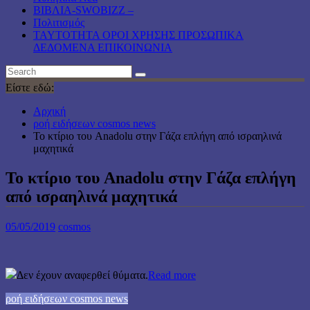
ΒΙΒΛΙΑ-SWOBIZZ –
Πολιτισμός
TAYTOTHTA ΟΡΟΙ ΧΡΗΣΗΣ ΠΡΟΣΩΠΙΚΑ
ΔΕΔΟΜΕΝΑ ΕΠΙΚΟΙΝΩΝΙΑ
Είστε εδώ:
Αρχική
ροή ειδήσεων cosmos news
Το κτίριο του Anadolu στην Γάζα επλήγη από ισραηλινά
μαχητικά
Το κτίριο του Anadolu στην Γάζα επλήγη
από ισραηλινά μαχητικά
05/05/2019
cosmos
Δεν έχουν αναφερθεί θύματα.
Read more
ροή ειδήσεων cosmos news