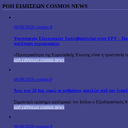
ΡΟΉ ΕΙΔΉΣΕΩΝ COSMOS NEWS
06/08/2026
cosmos
0
Υφυπουργός Εξωτερικών Χατζηβασιλείου στην ΕΡΤ – Προτ
συζήτηση περιορισμών
«Προτεραιότητα της Ευρωπαϊκής Ένωσης είναι η προστασία τω
ροή ειδήσεων cosmos news
06/08/2026
cosmos
0
Άνω των 20 δισ. ευρώ οι ρυθμίσεις οφειλών από την έναρ
Σημαντικό ορόσημο κατέγραψε τον Ιούλιο ο Εξωδικαστικός Μη
ροή ειδήσεων cosmos news
06/08/2026
cosmos
0