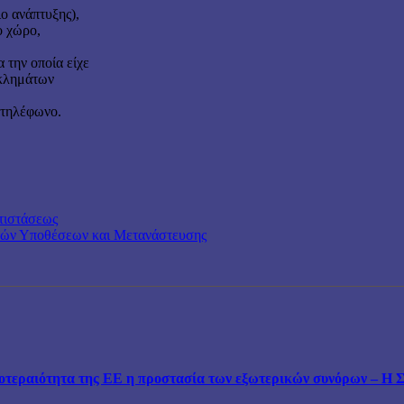
ο ανάπτυξης),
ο χώρο,
 την οποία είχε
γκλημάτων
 τηλέφωνο.
ντιστάσεως
κών Υποθέσεων και Μετανάστευσης
εραιότητα της ΕΕ η προστασία των εξωτερικών συνόρων – Η Συ