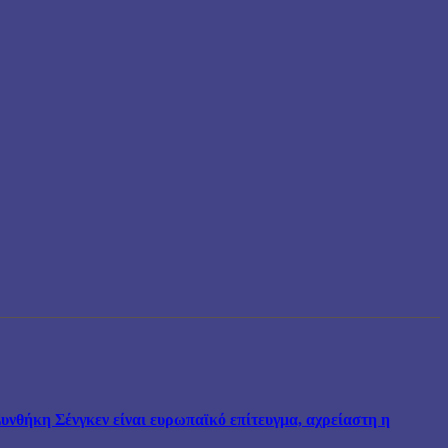
νθήκη Σένγκεν είναι ευρωπαϊκό επίτευγμα, αχρείαστη η