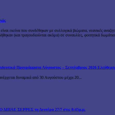
νιάς
 είναι εκείνα που συνδέθηκαν με συλλογικά βιώματα, νεανικές αναζητ
θηκαν (και τραγουδιούνται ακόμα) σε συναυλίες, φοιτητικά δωμάτια
ιδευτικά Προγράμματα Αύγουστος – Σεπτέμβριος 2026 Ελεύθερη ε
ανέρχεται δυναμικά από 30 Αυγούστου μέχρι 20...
ΙΠΑΕ ΣΕΡΡΕΣ τη Δευτέρα 27/7 στις 8:45μ.μ.