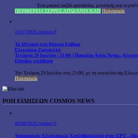
Ένα μαγικό ταξίδι φαντασίας, μουσικής και περιπέτειας
ΠΕΡΙΦΕΡΕΙΑ ΣΕΡΡΕΣ ΑΙΤΩ/ΛΝΙΑ ΚΛΠ
Πολιτισμός
21/07/2026
cosmos
0
Το Μέγαρο στη Βόρεια Εύβοια
Ελεωνόρα Ζουγανέλη
Τετάρτη 29 Ιουλίου | 21:00 | Παραλία Αγίας Άννας, Αλιευ
Είσοδος ελεύθερη
Την Τετάρτη 29 Ιουλίου στις 21:00, με τη συναυλία της Ελεω
Πολιτισμός
ΡΟΗ ΕΙΔΗΣΕΩΝ COSMOS NEWS
06/08/2026
cosmos
0
Υφυπουργός Εξωτερικών Χατζηβασιλείου στην ΕΡΤ – Προτ