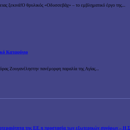
 ξεκινά!Ο θρυλικός «Οδυσσεβάχ» – το εμβληματικό έργο της...
τικό Καταφύγιο
νόρας Ζουγανέληστην πανέμορφη παραλία της Αγίας...
εραιότητα της ΕΕ η προστασία των εξωτερικών συνόρων – Η Συ