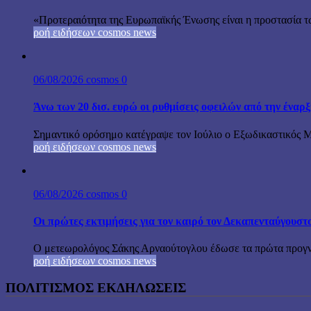
«Προτεραιότητα της Ευρωπαϊκής Ένωσης είναι η προστασία τω
ροή ειδήσεων cosmos news
06/08/2026
cosmos
0
Άνω των 20 δισ. ευρώ οι ρυθμίσεις οφειλών από την έναρ
Σημαντικό ορόσημο κατέγραψε τον Ιούλιο ο Εξωδικαστικός Μη
ροή ειδήσεων cosmos news
06/08/2026
cosmos
0
Οι πρώτες εκτιμήσεις για τον καιρό τον Δεκαπενταύγουστ
Ο μετεωρολόγος Σάκης Αρναούτογλου έδωσε τα πρώτα προγνωσ
ροή ειδήσεων cosmos news
ΠΟΛΙΤΙΣΜΟΣ ΕΚΔΗΛΩΣΕΙΣ