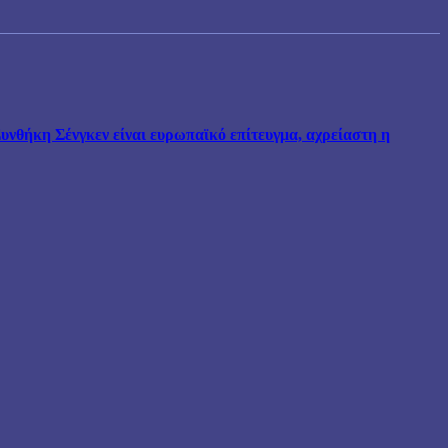
νθήκη Σένγκεν είναι ευρωπαϊκό επίτευγμα, αχρείαστη η