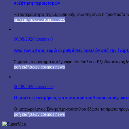
συζήτηση περιορισμών
«Προτεραιότητα της Ευρωπαϊκής Ένωσης είναι η προστασία τω
ροή ειδήσεων cosmos news
06/08/2026
cosmos
0
Άνω των 20 δισ. ευρώ οι ρυθμίσεις οφειλών από την έναρ
Σημαντικό ορόσημο κατέγραψε τον Ιούλιο ο Εξωδικαστικός Μη
ροή ειδήσεων cosmos news
06/08/2026
cosmos
0
Οι πρώτες εκτιμήσεις για τον καιρό τον Δεκαπενταύγουστ
Ο μετεωρολόγος Σάκης Αρναούτογλου έδωσε τα πρώτα προγνωσ
ροή ειδήσεων cosmos news