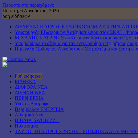
Περάστε στο περιεχόμενο
Πέμπτη, 6 Αυγούστου, 2026
ροή ειδήσεων
ΔΙΕΥΘΥΝΣΗ ΑΓΡΟΤΙΚΗΣ ΟΙΚΟΝΟΜΙΑΣ ΚΤΗΝΙΑΤΡΙΚΗ
Υφυπουργός Εξωτερικών Χατζηβασιλείου στον ΣΚΑΪ - Ψήφος ε
ΜΙΧΑΛΗΣ ΚΑΤΡΙΝΗΣ - «Κόκκινα» δάνεια και οφειλές σε εφο
Υποβλήθηκε το αίτημα για την ενεργοποίηση της ρήτρας διαφυ
Η μεγάλη έξοδος του Αυγούστου - Με μελτέμια και ζέστη στα 
Ροή ειδήσεων
ΕΙΔΗΣΕΙΣ
ΔΙΑΦΟΡΑ ΝΕΑ
ΔΙΕΘΝΗ ΝΕΑ
ΠΕΡΙΦΕΡΕΙΑ
Υγεία – Διατροφή
Περιβάλλον-ΕΝΕΡΓΕΙΑ
Αθλητικά Νέα
ΒΙΒΛΙΑ-SWOBIZZ –
Πολιτισμός
TAYTOTHTA ΟΡΟΙ ΧΡΗΣΗΣ ΠΡΟΣΩΠΙΚΑ ΔΕΔΟΜΕΝΑ 