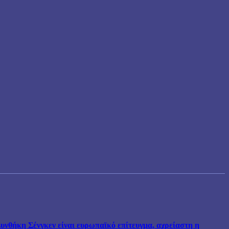
νθήκη Σένγκεν είναι ευρωπαϊκό επίτευγμα, αχρείαστη η