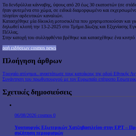
Τα δενδρύλλια κάνναβης, ύψους από 20 έως 30 εκατοστών (σε στάδι
ήταν φυτεμένα στο χώμα, σε ειδικά διαμορφωμένο και εκχερσωμέν
πλησίον αρδευτικών καναλιών.
Κατασχέθηκε μία δίκυκλη μοτοσικλέτα που χρησιμοποιούσαν και για
δηλωθεί κλοπή την 13-2-2025 στο Τμήμα Δίωξης και Εξιχνίασης Ε
Πέλλας.
Στην κατοχή του συλληφθέντα βρέθηκε και κατασχέθηκε ένα κινητό
ροή ειδήσεων cosmos news
Πλοήγηση άρθρων
Τροχαίο ατύχημα.. αναστάτωσε τους κατοίκους της οδού Εθνικής Α
Συνάντηση του πρωθυπουργού με τον Ευρωπαίο επίτροπο Εσωτερι
Σχετικές δημοσιεύσεις
06/08/2026
cosmos
0
Υφυπουργός Εξωτερικών Χατζηβασιλείου στην ΕΡΤ – Προτ
συζήτηση περιορισμών