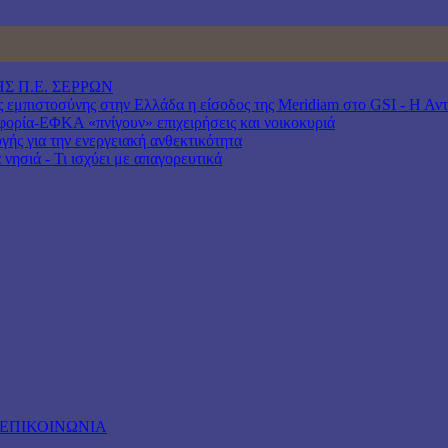
Σ Π.Ε. ΣΕΡΡΩΝ
μπιστοσύνης στην Ελλάδα η είσοδος της Meridiam στο GSI - Η Αντιπ
ρία-ΕΦΚΑ «πνίγουν» επιχειρήσεις και νοικοκυριά
γής για την ενεργειακή ανθεκτικότητα
νησιά - Τι ισχύει με απαγορευτικά
ΕΠΙΚΟΙΝΩΝΙΑ