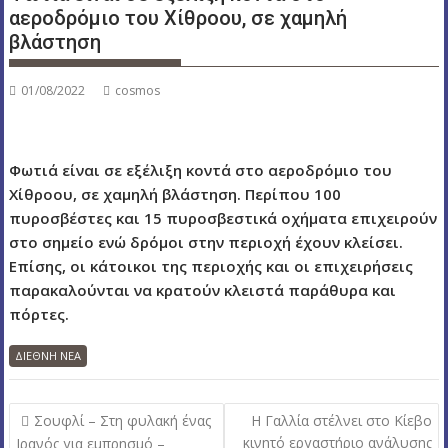
αεροδρόμιο του Χίθροου, σε χαμηλή
ν
βλάστηση
ο
01/08/2022
cosmos
Φωτιά είναι σε εξέλιξη κοντά στο αεροδρόμιο του
Χίθροου, σε χαμηλή βλάστηση. Περίπου 100
πυροσβέστες και 15 πυροσβεστικά οχήματα επιχειρούν
στο σημείο ενώ δρόμοι στην περιοχή έχουν κλείσει.
Επίσης, οι κάτοικοι της περιοχής και οι επιχειρήσεις
παρακαλούνται να κρατούν κλειστά παράθυρα και
πόρτες.
ΔΙΕΘΝΗ ΝΕΑ
Π
Σουφλί – Στη φυλακή ένας
Η Γαλλία στέλνει στο Κίεβο
λ
κινητό εργαστήριο ανάλυσης
Ιρανός για εμπρησμό –