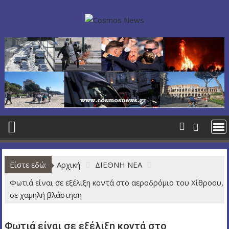
Π
ε
ρ
ά
σ
τ
ε
σ
τ
ο
π
ε
ρ
Είστε εδώ:
Αρχική
ΔΙΕΘΝΗ ΝΕΑ
ι
ε
Φωτιά είναι σε εξέλιξη κοντά στο αεροδρόμιο του Χίθροου,
χ
σε χαμηλή βλάστηση
ό
μ
Φωτιά είναι σε εξέλιξη κοντά στο
ε