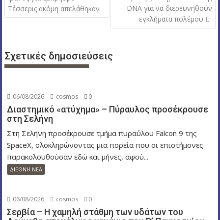
DNA για να διερευνηθούν
Τέσσερις ακόμη απελάθηκαν
ο
εγκλήματα πολέμου
ή
γ
η
Σχετικές δημοσιεύσεις
σ
η
ά
06/08/2026
cosmos
0
ρ
Διαστημικό «ατύχημα» – Πύραυλος προσέκρουσε
θ
στη Σελήνη
ρ
Στη Σελήνη προσέκρουσε τμήμα πυραύλου Falcon 9 της
ω
SpaceX, ολοκληρώνοντας μια πορεία που οι επιστήμονες
ν
παρακολουθούσαν εδώ και μήνες, αφού...
ΔΙΕΘΝΗ ΝΕΑ
06/08/2026
cosmos
0
Σερβία – Η χαμηλή στάθμη των υδάτων του