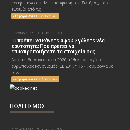
αφιερωμένο στη Μεταμόρφωση του Σωτήρος, που
είναιμία από τις...
διαφορα νεα COSMOS NEWS
06/08/2026
cosmos
0
Τι πρέπει να κάνετε αφού βγάλετε νέα
ταυτότητα: Πού πρέπει να
επικαιροποιήσετε τα στοιχεία σας
Από την 3η Αυγούστου 2026, τέθηκε σε ισχύ ο
ευρωπαϊκός κανονισμός (ΕΕ 2019/1157), σύμφωνα με
τον...
διαφορα νεα COSMOS NEWS
ΠΟΛΙΤΙΣΜΟΣ
01/08/2026
cosmos
0