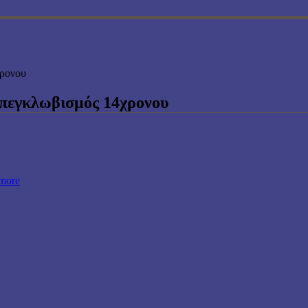
χρονου
Aπεγκλωβισμός 14χρονου
more