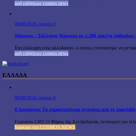
ροή ειδήσεων cosmos news
08/08/2026
cosmos
0
Μύκονος – Σύλληψη 56χρονου με 2.280 πακέτα λαθραίων 
Στη σύλληψη ενός αλλοδαπού, ο οποίος εντοπίστηκε να μεταφέ
ροή ειδήσεων cosmos news
ΕΛΛΑΔΑ
08/08/2026
cosmos
0
8 Αυγούστου Τα σημαντικότερα γεγονότα από το παρελθόν
Γεγονότα 1303: Ο Φάρος της Αλεξανδρείας λειτουργεί για τελε
διαφορα νεα COSMOS NEWS