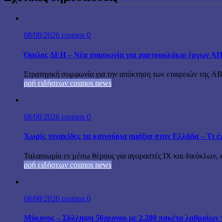
08/08/2026
cosmos
0
Όμιλος ΔΕΗ – Νέα συμφωνία για χαρτοφυλάκιο έργων Α
Στρατηγική συμφωνία για την απόκτηση των εταιρειών της A
ροή ειδήσεων cosmos news
08/08/2026
cosmos
0
Χωρίς πινακίδες τα καινούρια αμάξια στην Ελλάδα – Τι έχ
Ταλαιπωρία εν μέσω θέρους για αγοραστές ΙΧ και δικύκλων, 
ροή ειδήσεων cosmos news
08/08/2026
cosmos
0
Μύκονος – Σύλληψη 56χρονου με 2.280 πακέτα λαθραίων 