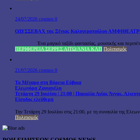
24/07/2026
cosmos
0
ΟΔΥΣΣΕΒΑΧ της Ξένιας Καλογεροπούλου ΑΜΦΙΘΕΑΤΡΟ Δ
Ένα μαγικό ταξίδι φαντασίας, μουσικής και περιπέτειας
ΠΕΡΙΦΕΡΕΙΑ ΣΕΡΡΕΣ ΑΙΤΩ/ΛΝΙΑ ΚΛΠ
Πολιτισμός
21/07/2026
cosmos
0
Το Μέγαρο στη Βόρεια Εύβοια
Ελεωνόρα Ζουγανέλη
Τετάρτη 29 Ιουλίου | 21:00 | Παραλία Αγίας Άννας, Αλιευ
Είσοδος ελεύθερη
Την Τετάρτη 29 Ιουλίου στις 21:00, με τη συναυλία της Ελεω
Πολιτισμός
ΡΟΗ ΕΙΔΗΣΕΩΝ COSMOS NEWS