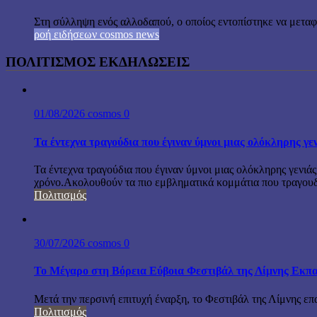
Στη σύλληψη ενός αλλοδαπού, ο οποίος εντοπίστηκε να μεταφέ
ροή ειδήσεων cosmos news
ΠΟΛΙΤΙΣΜΟΣ ΕΚΔΗΛΩΣΕΙΣ
01/08/2026
cosmos
0
Τα έντεχνα τραγούδια που έγιναν ύμνοι μιας ολόκληρης γε
Τα έντεχνα τραγούδια που έγιναν ύμνοι μιας ολόκληρης γενιάς
χρόνο.Ακολουθούν τα πιο εμβληματικά κομμάτια που τραγουδή
Πολιτισμός
30/07/2026
cosmos
0
Το Μέγαρο στη Βόρεια Εύβοια Φεστιβάλ της Λίμνης Εκπα
Μετά την περσινή επιτυχή έναρξη, το Φεστιβάλ της Λίμνης επ
Πολιτισμός