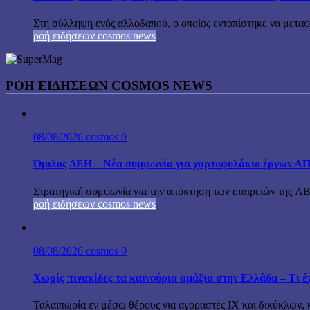
Στη σύλληψη ενός αλλοδαπού, ο οποίος εντοπίστηκε να μεταφέ
ροή ειδήσεων cosmos news
ΡΟΉ ΕΙΔΉΣΕΩΝ COSMOS NEWS
08/08/2026
cosmos
0
Όμιλος ΔΕΗ – Νέα συμφωνία για χαρτοφυλάκιο έργων Α
Στρατηγική συμφωνία για την απόκτηση των εταιρειών της A
ροή ειδήσεων cosmos news
08/08/2026
cosmos
0
Χωρίς πινακίδες τα καινούρια αμάξια στην Ελλάδα – Τι έχ
Ταλαιπωρία εν μέσω θέρους για αγοραστές ΙΧ και δικύκλων, 