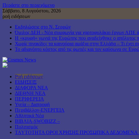
Περάστε στο περιεχόμενο
Σάββατο, 8 Αυγούστου, 2026
ροή ειδήσεων
Εκδηλώσεις στο Ν. Σερρών
Όμιλος ΔΕΗ - Νέα συμφωνία για χαρτοφυλάκιο έργων ΑΠΕ 
Η «κρυφή» γωνιά της Ευρώπης που αναδείχθηκε ο απόλυτος 
Χωρίς πινακίδες τα καινούρια αμάξια στην Ελλάδα – Τι έχει σ
Το αδιανόητο κόστος από τις φωτιές και τον καύσωνα σε Ευρ
Ροή ειδήσεων
ΕΙΔΗΣΕΙΣ
ΔΙΑΦΟΡΑ ΝΕΑ
ΔΙΕΘΝΗ ΝΕΑ
ΠΕΡΙΦΕΡΕΙΑ
Υγεία – Διατροφή
Περιβάλλον-ΕΝΕΡΓΕΙΑ
Αθλητικά Νέα
ΒΙΒΛΙΑ-SWOBIZZ –
Πολιτισμός
TAYTOTHTA ΟΡΟΙ ΧΡΗΣΗΣ ΠΡΟΣΩΠΙΚΑ ΔΕΔΟΜΕΝΑ 