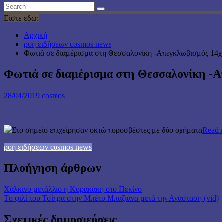
Είστε εδώ:
Αρχική
ροή ειδήσεων cosmos news
Φωτιά σε διαμέρισμα στη Θεσσαλονίκη -Aπεγκλωβισμός 14
Φωτιά σε διαμέρισμα στη Θεσσαλονίκη -
28/04/2019
cosmos
Στο σημείο επιχείρησαν οκτώ πυροσβέστες με δύο οχήματα
Read 
ροή ειδήσεων cosmos news
Πλοήγηση άρθρων
Χάλκινο μετάλλιο η Κορακάκη στο Πεκίνο
Τo φιλί του Τσίπρα στην Μπέτυ Μπαζιάνα μετά την Ανάσταση (vid)
Σχετικές δημοσιεύσεις