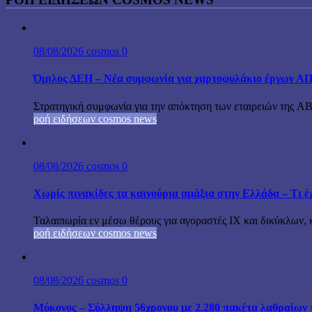
08/08/2026
cosmos
0
Όμιλος ΔΕΗ – Νέα συμφωνία για χαρτοφυλάκιο έργων Α
Στρατηγική συμφωνία για την απόκτηση των εταιρειών της A
ροή ειδήσεων cosmos news
08/08/2026
cosmos
0
Χωρίς πινακίδες τα καινούρια αμάξια στην Ελλάδα – Τι έχ
Ταλαιπωρία εν μέσω θέρους για αγοραστές ΙΧ και δικύκλων, 
ροή ειδήσεων cosmos news
08/08/2026
cosmos
0
Μύκονος – Σύλληψη 56χρονου με 2.280 πακέτα λαθραίων 