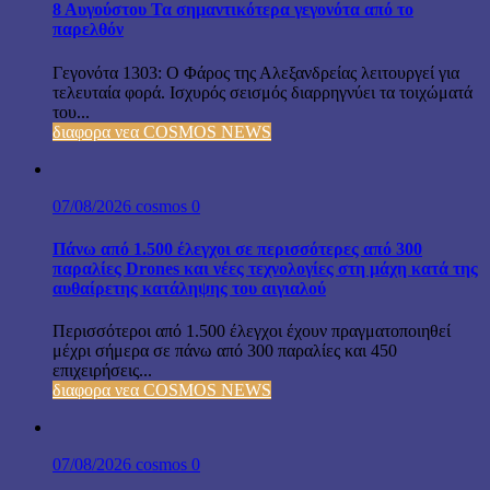
8 Αυγούστου Τα σημαντικότερα γεγονότα από το
παρελθόν
Γεγονότα 1303: Ο Φάρος της Αλεξανδρείας λειτουργεί για
τελευταία φορά. Ισχυρός σεισμός διαρρηγνύει τα τοιχώματά
του...
διαφορα νεα COSMOS NEWS
07/08/2026
cosmos
0
Πάνω από 1.500 έλεγχοι σε περισσότερες από 300
παραλίες Drones και νέες τεχνολογίες στη μάχη κατά της
αυθαίρετης κατάληψης του αιγιαλού
Περισσότεροι από 1.500 έλεγχοι έχουν πραγματοποιηθεί
μέχρι σήμερα σε πάνω από 300 παραλίες και 450
επιχειρήσεις...
διαφορα νεα COSMOS NEWS
07/08/2026
cosmos
0