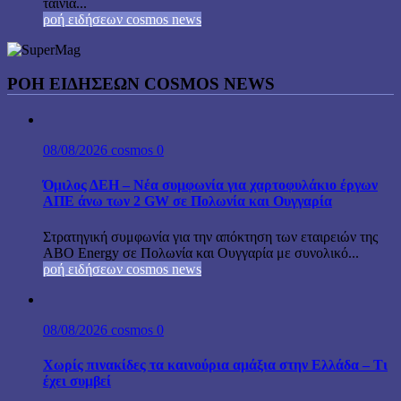
ταινία...
ροή ειδήσεων cosmos news
ΡΟΉ ΕΙΔΉΣΕΩΝ COSMOS NEWS
08/08/2026
cosmos
0
Όμιλος ΔΕΗ – Νέα συμφωνία για χαρτοφυλάκιο έργων
ΑΠΕ άνω των 2 GW σε Πολωνία και Ουγγαρία
Στρατηγική συμφωνία για την απόκτηση των εταιρειών της
ABO Energy σε Πολωνία και Ουγγαρία με συνολικό...
ροή ειδήσεων cosmos news
08/08/2026
cosmos
0
Χωρίς πινακίδες τα καινούρια αμάξια στην Ελλάδα – Τι
έχει συμβεί