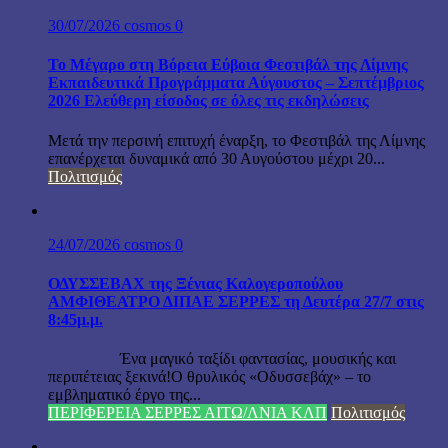
30/07/2026
cosmos
0
Το Μέγαρο στη Βόρεια Εύβοια Φεστιβάλ της Λίμνης
Εκπαιδευτικά Προγράμματα Αύγουστος – Σεπτέμβριος
2026 Ελεύθερη είσοδος σε όλες τις εκδηλώσεις
Μετά την περσινή επιτυχή έναρξη, το Φεστιβάλ της Λίμνης
επανέρχεται δυναμικά από 30 Αυγούστου μέχρι 20...
Πολιτισμός
24/07/2026
cosmos
0
ΟΔΥΣΣΕΒΑΧ της Ξένιας Καλογεροπούλου
ΑΜΦΙΘΕΑΤΡΟ ΔΙΠΑΕ ΣΕΡΡΕΣ τη Δευτέρα 27/7 στις
8:45μ.μ.
Ένα μαγικό ταξίδι φαντασίας, μουσικής και
περιπέτειας ξεκινά!Ο θρυλικός «Οδυσσεβάχ» – το
εμβληματικό έργο της...
ΠΕΡΙΦΕΡΕΙΑ ΣΕΡΡΕΣ ΑΙΤΩ/ΛΝΙΑ ΚΛΠ
Πολιτισμός