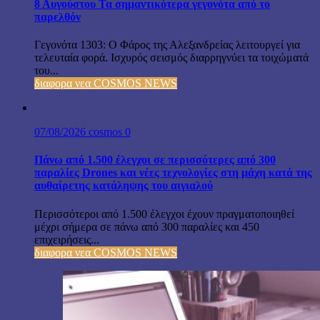
8 Αυγούστου Τα σημαντικότερα γεγονότα από το
παρελθόν
Γεγονότα 1303: Ο Φάρος της Αλεξανδρείας λειτουργεί για
τελευταία φορά. Ισχυρός σεισμός διαρρηγνύει τα τοιχώματά
του...
διαφορα νεα COSMOS NEWS
07/08/2026
cosmos
0
Πάνω από 1.500 έλεγχοι σε περισσότερες από 300
παραλίες Drones και νέες τεχνολογίες στη μάχη κατά της
αυθαίρετης κατάληψης του αιγιαλού
Περισσότεροι από 1.500 έλεγχοι έχουν πραγματοποιηθεί
μέχρι σήμερα σε πάνω από 300 παραλίες και 450
επιχειρήσεις...
διαφορα νεα COSMOS NEWS