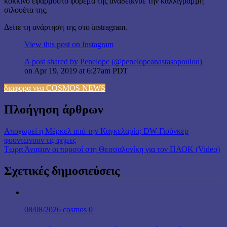
κόκκινο εφαρμοστό φόρεμά της αναδείκνυε την καλλίγραμμη
σιλουέτα της.
Δείτε τη ανάρτηση της στο instragram.
View this post on Instagram
A post shared by Penelope (@penelopeanastasopoulou)
on
Apr 19, 2019 at 6:27am PDT
διαφορα νεα COSMOS NEWS
Πλοήγηση άρθρων
Αποχωρεί η Μέρκελ από την Καγκελαρία; DW-Γιούνκερ
φουντώνουν τις φήμες
Τωρα Άναψαν οι πυρσοί στη Θεσσαλονίκη για τον ΠΑΟΚ (Video)
Σχετικές δημοσιεύσεις
08/08/2026
cosmos
0