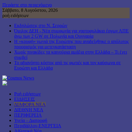
Περάστε στο περιεχόμενο
Σάββατο, 8 Αυγούστου, 2026
ροή ειδήσεων
Εκδηλώσεις στο Ν. Σερρών
Όμιλος ΔΕΗ - Νέα συμφωνία για χαρτοφυλάκιο έργων ΑΠΕ
άνω των 2 GW σε Πολωνία και Ουγγαρία
Η «κρυφή» γωνιά της Ευρώπης που αναδείχθηκε ο απόλυτος
προορισμός για μετεγκατάσταση
Χωρίς πινακίδες τα καινούρια αμάξια στην Ελλάδα – Τι έχει
συμβεί
Το αδιανόητο κόστος από τις φωτιές και τον καύσωνα σε
Ευρώπη και Ελλάδα
Ροή ειδήσεων
ΕΙΔΗΣΕΙΣ
ΔΙΑΦΟΡΑ ΝΕΑ
ΔΙΕΘΝΗ ΝΕΑ
ΠΕΡΙΦΕΡΕΙΑ
Υγεία – Διατροφή
Περιβάλλον-ΕΝΕΡΓΕΙΑ
Αθλητικά Νέα