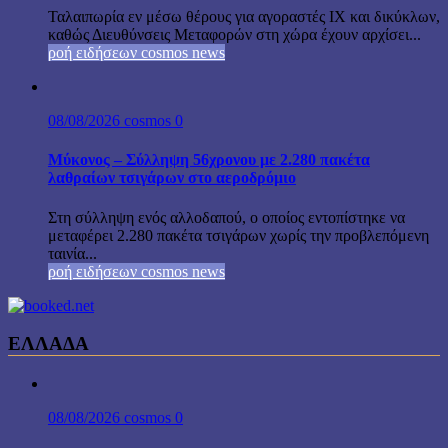
Ταλαιπωρία εν μέσω θέρους για αγοραστές ΙΧ και δικύκλων,
καθώς Διευθύνσεις Μεταφορών στη χώρα έχουν αρχίσει...
ροή ειδήσεων cosmos news
08/08/2026
cosmos
0
Μύκονος – Σύλληψη 56χρονου με 2.280 πακέτα
λαθραίων τσιγάρων στο αεροδρόμιο
Στη σύλληψη ενός αλλοδαπού, ο οποίος εντοπίστηκε να
μεταφέρει 2.280 πακέτα τσιγάρων χωρίς την προβλεπόμενη
ταινία...
ροή ειδήσεων cosmos news
ΕΛΛΑΔΑ
08/08/2026
cosmos
0