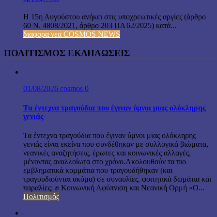
Η 15η Αυγούστου ανήκει στις υποχρεωτικές αργίες (άρθρο
60 Ν. 4808/2021, άρθρο 203 ΠΔ 62/2025) κατά...
διαφορα νεα COSMOS NEWS
ΠΟΛΙΤΙΣΜΟΣ ΕΚΔΗΛΩΣΕΙΣ
01/08/2026
cosmos
0
Τα έντεχνα τραγούδια που έγιναν ύμνοι μιας ολόκληρης
γενιάς
Τα έντεχνα τραγούδια που έγιναν ύμνοι μιας ολόκληρης
γενιάς είναι εκείνα που συνδέθηκαν με συλλογικά βιώματα,
νεανικές αναζητήσεις, έρωτες και κοινωνικές αλλαγές,
μένοντας αναλλοίωτα στο χρόνο.Ακολουθούν τα πιο
εμβληματικά κομμάτια που τραγουδήθηκαν (και
τραγουδιούνται ακόμα) σε συναυλίες, φοιτητικά δωμάτια και
παραλίες: ✊ Κοινωνική Αφύπνιση και Νεανική Ορμή «Ο...
Πολιτισμός