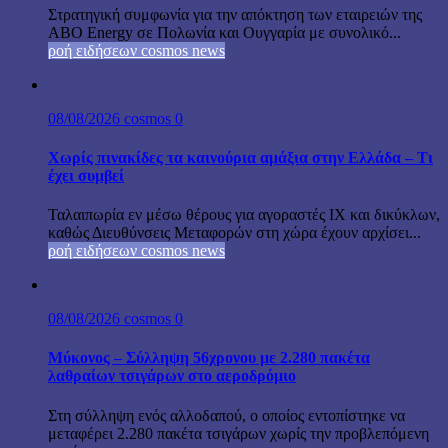
Στρατηγική συμφωνία για την απόκτηση των εταιρειών της
ABO Energy σε Πολωνία και Ουγγαρία με συνολικό...
ροή ειδήσεων cosmos news
08/08/2026
cosmos
0
Χωρίς πινακίδες τα καινούρια αμάξια στην Ελλάδα – Τι
έχει συμβεί
Ταλαιπωρία εν μέσω θέρους για αγοραστές ΙΧ και δικύκλων,
καθώς Διευθύνσεις Μεταφορών στη χώρα έχουν αρχίσει...
ροή ειδήσεων cosmos news
08/08/2026
cosmos
0
Μύκονος – Σύλληψη 56χρονου με 2.280 πακέτα
λαθραίων τσιγάρων στο αεροδρόμιο
Στη σύλληψη ενός αλλοδαπού, ο οποίος εντοπίστηκε να
μεταφέρει 2.280 πακέτα τσιγάρων χωρίς την προβλεπόμενη