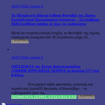
30/07/2026
cosmos
0
Το Μέγαρο στη Βόρεια Εύβοια Φεστιβάλ της Λίμνης
Εκπαιδευτικά Προγράμματα Αύγουστος – Σεπτέμβριος
2026 Ελεύθερη είσοδος σε όλες τις εκδηλώσεις
Μετά την περσινή επιτυχή έναρξη, το Φεστιβάλ της Λίμνης
επανέρχεται δυναμικά από 30 Αυγούστου μέχρι 20...
Πολιτισμός
24/07/2026
cosmos
0
ΟΔΥΣΣΕΒΑΧ της Ξένιας Καλογεροπούλου
ΑΜΦΙΘΕΑΤΡΟ ΔΙΠΑΕ ΣΕΡΡΕΣ τη Δευτέρα 27/7 στις
8:45μ.μ.
Ένα μαγικό ταξίδι φαντασίας, μουσικής και
περιπέτειας ξεκινά!Ο θρυλικός «Οδυσσεβάχ» – το
εμβληματικό έργο της...
ΠΕΡΙΦΕΡΕΙΑ ΣΕΡΡΕΣ ΑΙΤΩ/ΛΝΙΑ ΚΛΠ
Πολιτισμός