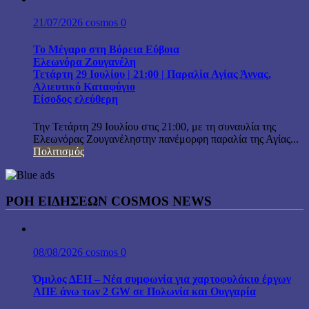
21/07/2026
cosmos
0
Το Μέγαρο στη Βόρεια Εύβοια
Ελεωνόρα Ζουγανέλη
Τετάρτη 29 Ιουλίου | 21:00 | Παραλία Αγίας Άννας,
Αλιευτικό Καταφύγιο
Είσοδος ελεύθερη
Την Τετάρτη 29 Ιουλίου στις 21:00, με τη συναυλία της
Ελεωνόρας Ζουγανέληστην πανέμορφη παραλία της Αγίας...
Πολιτισμός
ΡΟΗ ΕΙΔΗΣΕΩΝ COSMOS NEWS
08/08/2026
cosmos
0
Όμιλος ΔΕΗ – Νέα συμφωνία για χαρτοφυλάκιο έργων
ΑΠΕ άνω των 2 GW σε Πολωνία και Ουγγαρία