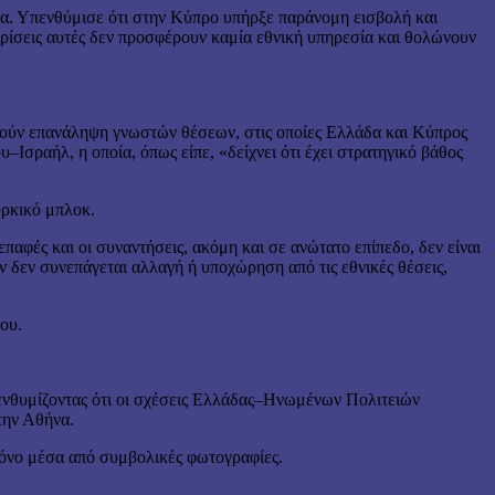
α. Υπενθύμισε ότι στην Κύπρο υπήρξε παράνομη εισβολή και
ρίσεις αυτές δεν προσφέρουν καμία εθνική υπηρεσία και θολώνουν
στούν επανάληψη γνωστών θέσεων, στις οποίες Ελλάδα και Κύπρος
σραήλ, η οποία, όπως είπε, «δείχνει ότι έχει στρατηγικό βάθος
υρκικό μπλοκ.
αφές και οι συναντήσεις, ακόμη και σε ανώτατο επίπεδο, δεν είναι
δεν συνεπάγεται αλλαγή ή υποχώρηση από τις εθνικές θέσεις,
ου.
πενθυμίζοντας ότι οι σχέσεις Ελλάδας–Ηνωμένων Πολιτειών
την Αθήνα.
μόνο μέσα από συμβολικές φωτογραφίες.