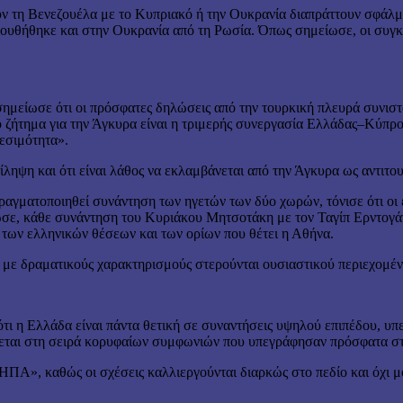
ν τη Βενεζουέλα με το Κυπριακό ή την Ουκρανία διαπράττουν σφάλμ
λουθήθηκε και στην Ουκρανία από τη Ρωσία. Όπως σημείωσε, οι συγκ
 σημείωσε ότι οι πρόσφατες δηλώσεις από την τουρκική πλευρά συνι
ζήτημα για την Άγκυρα είναι η τριμερής συνεργασία Ελλάδας–Κύπρου–Ι
δεσιμότητα».
ίληψη και ότι είναι λάθος να εκλαμβάνεται από την Άγκυρα ως αντιτο
αγματοποιηθεί συνάντηση των ηγετών των δύο χωρών, τόνισε ότι οι επ
ωσε, κάθε συνάντηση του Κυριάκου Μητσοτάκη με τον Ταγίπ Ερντογάν 
 των ελληνικών θέσεων και των ορίων που θέτει η Αθήνα.
ές με δραματικούς χαρακτηρισμούς στερούνται ουσιαστικού περιεχομέν
τι η Ελλάδα είναι πάντα θετική σε συναντήσεις υψηλού επιπέδου, υ
πώνεται στη σειρά κορυφαίων συμφωνιών που υπεγράφησαν πρόσφατα σ
ΗΠΑ», καθώς οι σχέσεις καλλιεργούνται διαρκώς στο πεδίο και όχι 