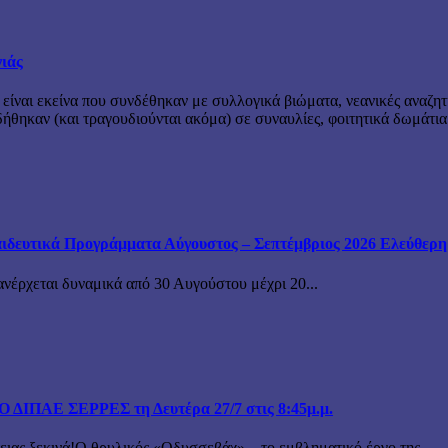
νιάς
 είναι εκείνα που συνδέθηκαν με συλλογικά βιώματα, νεανικές αναζητ
θηκαν (και τραγουδιούνται ακόμα) σε συναυλίες, φοιτητικά δωμάτια
ιδευτικά Προγράμματα Αύγουστος – Σεπτέμβριος 2026 Ελεύθερη ε
ανέρχεται δυναμικά από 30 Αυγούστου μέχρι 20...
ΙΠΑΕ ΣΕΡΡΕΣ τη Δευτέρα 27/7 στις 8:45μ.μ.
 ξεκινά!Ο θρυλικός «Οδυσσεβάχ» – το εμβληματικό έργο της...