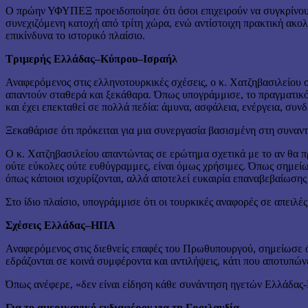
Ο πρώην ΥΦΥΠΕΞ προειδοποίησε ότι όσοι επιχειρούν να συγκρίνου
συνεχιζόμενη κατοχή από τρίτη χώρα, ενώ αντίστοιχη πρακτική ακο
επικίνδυνα το ιστορικό πλαίσιο.
Τριμερής Ελλάδας–Κύπρου–Ισραήλ
Αναφερόμενος στις ελληνοτουρκικές σχέσεις, ο κ. Χατζηβασιλείου
απαντούν σταθερά και ξεκάθαρα. Όπως υπογράμμισε, το πραγματικό 
και έχει επεκταθεί σε πολλά πεδία: άμυνα, ασφάλεια, ενέργεια, συν
Ξεκαθάρισε ότι πρόκειται για μια συνεργασία βασισμένη στη συναντ
Ο κ. Χατζηβασιλείου απαντώντας σε ερώτημα σχετικά με το αν θα πρ
ούτε εύκολες ούτε ευθύγραμμες, είναι όμως χρήσιμες. Όπως σημεί
όπως κάποιοι ισχυρίζονται, αλλά αποτελεί ευκαιρία επαναβεβαίωσης
Στο ίδιο πλαίσιο, υπογράμμισε ότι οι τουρκικές αναφορές σε απειλ
Σχέσεις Ελλάδας–ΗΠΑ
Αναφερόμενος στις διεθνείς επαφές του Πρωθυπουργού, σημείωσε ό
εδράζονται σε κοινά συμφέροντα και αντιλήψεις, κάτι που αποτυ
Όπως ανέφερε, «δεν είναι είδηση κάθε συνάντηση ηγετών Ελλάδας-
Για το αμερικανικό ενδιαφέρον για τη Γροιλανδία