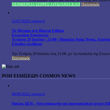
ΠΕΡΙΦΕΡΕΙΑ ΣΕΡΡΕΣ ΑΙΤΩ/ΛΝΙΑ ΚΛΠ
Πολιτισμός
21/07/2026
cosmos
0
Το Μέγαρο στη Βόρεια Εύβοια
Ελεωνόρα Ζουγανέλη
Τετάρτη 29 Ιουλίου | 21:00 | Παραλία Αγίας Άννας, Αλιευ
Είσοδος ελεύθερη
Την Τετάρτη 29 Ιουλίου στις 21:00, με τη συναυλία της Ελεω
Πολιτισμός
ΡΟΗ ΕΙΔΗΣΕΩΝ COSMOS NEWS
08/08/2026
cosmos
0
Όμιλος ΔΕΗ – Νέα συμφωνία για χαρτοφυλάκιο έργων Α