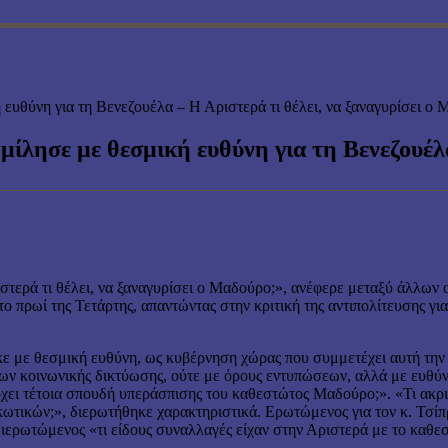
υθύνη για τη Βενεζουέλα – Η Αριστερά τι θέλει, να ξαναγυρίσει ο 
λησε με θεσμική ευθύνη για τη Βενεζουέλα 
τερά τι θέλει, να ξαναγυρίσει ο Μαδούρο;», ανέφερε μεταξύ άλλων 
ο πρωί της Τετάρτης, απαντώντας στην κριτική της αντιπολίτευσης 
κε με θεσμική ευθύνη, ως κυβέρνηση χώρας που συμμετέχει αυτή τη
ων κοινωνικής δικτύωσης, ούτε με όρους εντυπώσεων, αλλά με ευθύν
χει τέτοια σπουδή υπεράσπισης του καθεστώτος Μαδούρο;». «Τι ακρ
ρκωτικών;», διερωτήθηκε χαρακτηριστικά. Ερωτώμενος για τον κ. Τσίπρ
διερωτώμενος «τι είδους συναλλαγές είχαν στην Αριστερά με το καθ