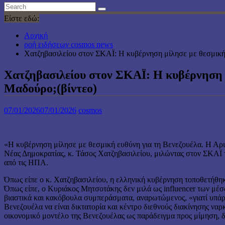
Είστε εδώ:
Αρχική
ροή ειδήσεων cosmos news
Χατζηβασιλείου στον ΣΚΑΪ: Η κυβέρνηση μίλησε με θεσμική ε
Χατζηβασιλείου στον ΣΚΑΪ: Η κυβέρνηση μί
Μαδούρο;(βίντεο)
07/01/2026
07/01/2026
cosmos
«Η κυβέρνηση μίλησε με θεσμική ευθύνη για τη Βενεζουέλα. Η Αρισ
Νέας Δημοκρατίας, κ. Τάσος Χατζηβασιλείου, μιλώντας στον ΣΚΑΪ τ
από τις ΗΠΑ.
Όπως είπε ο κ. Χατζηβασιλείου, η ελληνική κυβέρνηση τοποθετήθη
Όπως είπε, ο Κυριάκος Μητσοτάκης δεν μιλά ως influencer των μέσ
βιαστικά και κακόβουλα συμπεράσματα, αναρωτώμενος, «γιατί υπάρ
Βενεζουέλα να είναι δικτατορία και κέντρο διεθνούς διακίνησης να
οικονομικό μοντέλο της Βενεζουέλας ως παράδειγμα προς μίμηση, 