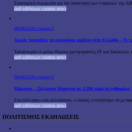
Στρατηγική συμφωνία για την απόκτηση των εταιρειών της A
ροή ειδήσεων cosmos news
08/08/2026
cosmos
0
Χωρίς πινακίδες τα καινούρια αμάξια στην Ελλάδα – Τι έχ
Ταλαιπωρία εν μέσω θέρους για αγοραστές ΙΧ και δικύκλων, 
ροή ειδήσεων cosmos news
08/08/2026
cosmos
0
Μύκονος – Σύλληψη 56χρονου με 2.280 πακέτα λαθραίων 
Στη σύλληψη ενός αλλοδαπού, ο οποίος εντοπίστηκε να μεταφέ
ροή ειδήσεων cosmos news
ΠΟΛΙΤΙΣΜΟΣ ΕΚΔΗΛΩΣΕΙΣ