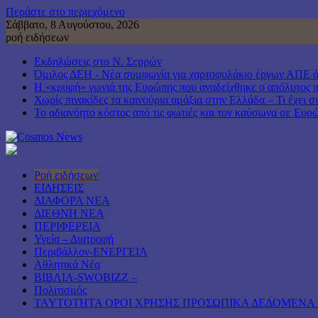
Περάστε στο περιεχόμενο
Σάββατο, 8 Αυγούστου, 2026
ροή ειδήσεων
Εκδηλώσεις στο Ν. Σερρών
Όμιλος ΔΕΗ - Νέα συμφωνία για χαρτοφυλάκιο έργων ΑΠΕ 
Η «κρυφή» γωνιά της Ευρώπης που αναδείχθηκε ο απόλυτος 
Χωρίς πινακίδες τα καινούρια αμάξια στην Ελλάδα – Τι έχει σ
Το αδιανόητο κόστος από τις φωτιές και τον καύσωνα σε Ευρ
Ροή ειδήσεων
ΕΙΔΗΣΕΙΣ
ΔΙΑΦΟΡΑ ΝΕΑ
ΔΙΕΘΝΗ ΝΕΑ
ΠΕΡΙΦΕΡΕΙΑ
Υγεία – Διατροφή
Περιβάλλον-ΕΝΕΡΓΕΙΑ
Αθλητικά Νέα
ΒΙΒΛΙΑ-SWOBIZZ –
Πολιτισμός
TAYTOTHTA ΟΡΟΙ ΧΡΗΣΗΣ ΠΡΟΣΩΠΙΚΑ ΔΕΔΟΜΕΝΑ 