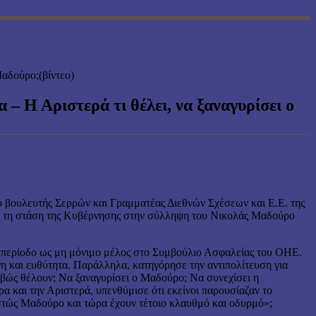
Μαδούρο;(βίντεο)
– Η Αριστερά τι θέλει, να ξαναγυρίσει ο
ο βουλευτής Σερρών και Γραμματέας Διεθνών Σχέσεων και Ε.Ε. της
για τη στάση της Κυβέρνησης στην σύλληψη του Νικολάς Μαδούρο
ν περίοδο ως μη μόνιμο μέλος στο Συμβούλιο Ασφαλείας του ΟΗΕ.
η και ευθύτητα. Παράλληλα, κατηγόρησε την αντιπολίτευση για
ιβώς θέλουν; Να ξαναγυρίσει ο Μαδούρο; Να συνεχίσει η
α και την Αριστερά, υπενθύμισε ότι εκείνοι παρουσίαζαν το
εστώς Μαδούρο και τώρα έχουν τέτοιο κλαυθμό και οδυρμό»;