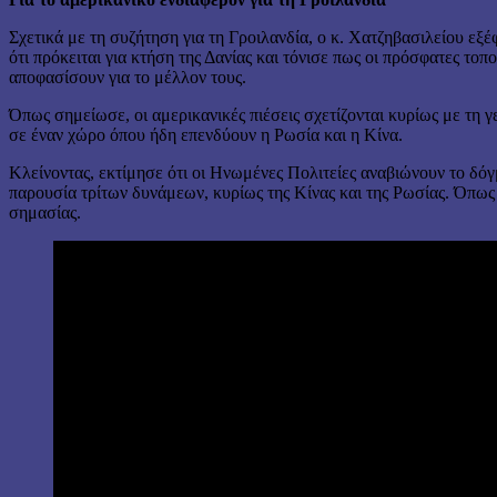
Σχετικά με τη συζήτηση για τη Γροιλανδία, ο κ. Χατζηβασιλείου εξ
ότι πρόκειται για κτήση της Δανίας και τόνισε πως οι πρόσφατες το
αποφασίσουν για το μέλλον τους.
Όπως σημείωσε, οι αμερικανικές πιέσεις σχετίζονται κυρίως με τη γ
σε έναν χώρο όπου ήδη επενδύουν η Ρωσία και η Κίνα.
Κλείνοντας, εκτίμησε ότι οι Ηνωμένες Πολιτείες αναβιώνουν το δόγ
παρουσία τρίτων δυνάμεων, κυρίως της Κίνας και της Ρωσίας. Όπως 
σημασίας.