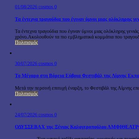
01/08/2026
cosmos
0
Τα έντεχνα τραγούδια που έγιναν ύμνοι μιας ολόκληρης γε
Τα έντεχνα τραγούδια που έγιναν ύμνοι μιας ολόκληρης γενιάς
χρόνο.Ακολουθούν τα πιο εμβληματικά κομμάτια που τραγουδή
Πολιτισμός
30/07/2026
cosmos
0
Το Μέγαρο στη Βόρεια Εύβοια Φεστιβάλ της Λίμνης Εκπα
Μετά την περσινή επιτυχή έναρξη, το Φεστιβάλ της Λίμνης επ
Πολιτισμός
24/07/2026
cosmos
0
ΟΔΥΣΣΕΒΑΧ της Ξένιας Καλογεροπούλου ΑΜΦΙΘΕΑΤΡΟ Δ
Ένα μαγικό ταξίδι φαντασίας, μουσικής και περιπέτειας