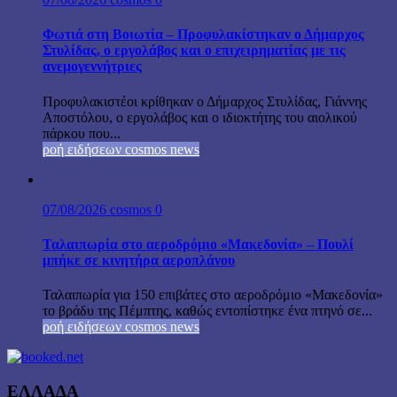
Φωτιά στη Βοιωτία – Προφυλακίστηκαν ο Δήμαρχος
Στυλίδας, ο εργολάβος και ο επιχειρηματίας με τις
ανεμογεννήτριες
Προφυλακιστέοι κρίθηκαν ο Δήμαρχος Στυλίδας, Γιάννης
Αποστόλου, ο εργολάβος και ο ιδιοκτήτης του αιολικού
πάρκου που...
ροή ειδήσεων cosmos news
07/08/2026
cosmos
0
Ταλαιπωρία στο αεροδρόμιο «Μακεδονία» – Πουλί
μπήκε σε κινητήρα αεροπλάνου
Ταλαιπωρία για 150 επιβάτες στο αεροδρόμιο «Μακεδονία»
το βράδυ της Πέμπτης, καθώς εντοπίστηκε ένα πτηνό σε...
ροή ειδήσεων cosmos news
ΕΛΛΑΔΑ