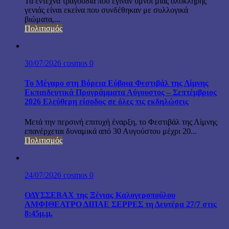
Τα έντεχνα τραγούδια που έγιναν ύμνοι μιας ολόκληρης
γενιάς είναι εκείνα που συνδέθηκαν με συλλογικά
βιώματα,...
Πολιτισμός
30/07/2026
cosmos
0
Το Μέγαρο στη Βόρεια Εύβοια Φεστιβάλ της Λίμνης
Εκπαιδευτικά Προγράμματα Αύγουστος – Σεπτέμβριος
2026 Ελεύθερη είσοδος σε όλες τις εκδηλώσεις
Μετά την περσινή επιτυχή έναρξη, το Φεστιβάλ της Λίμνης
επανέρχεται δυναμικά από 30 Αυγούστου μέχρι 20...
Πολιτισμός
24/07/2026
cosmos
0
ΟΔΥΣΣΕΒΑΧ της Ξένιας Καλογεροπούλου
ΑΜΦΙΘΕΑΤΡΟ ΔΙΠΑΕ ΣΕΡΡΕΣ τη Δευτέρα 27/7 στις
8:45μ.μ.