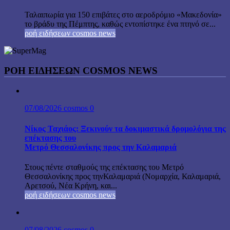
Ταλαιπωρία για 150 επιβάτες στο αεροδρόμιο «Μακεδονία»
το βράδυ της Πέμπτης, καθώς εντοπίστηκε ένα πτηνό σε...
ροή ειδήσεων cosmos news
ΡΟΉ ΕΙΔΉΣΕΩΝ COSMOS NEWS
07/08/2026
cosmos
0
Νίκος Ταχιάος: Ξεκινούν τα δοκιμαστικά δρομολόγια της
επέκτασης του
Μετρό Θεσσαλονίκης προς την Καλαμαριά
Στους πέντε σταθμούς της επέκτασης του Μετρό
Θεσσαλονίκης προς τηνΚαλαμαριά (Νομαρχία, Καλαμαριά,
Αρετσού, Νέα Κρήνη, και...
ροή ειδήσεων cosmos news
07/08/2026
cosmos
0