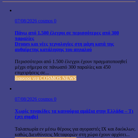
07/08/2026
cosmos
0
Πάνω από 1.500 έλεγχοι σε περισσότερες από 300
παραλίες
Drones και νέες τεχνολογίες στη μάχη κατά της
αυθαίρετης κατάληψης του αιγιαλού
Περισσότεροι από 1.500 έλεγχοι έχουν πραγματοποιηθεί
μέχρι σήμερα σε πάνωαπό 300 παραλίες και 450
επιχειρήσεις σε...
διαφορα νεα COSMOS NEWS
07/08/2026
cosmos
0
Χωρίς πινακίδες τα καινούρια αμάξια στην Ελλάδα – Τι
έχει συμβεί
Ταλαιπωρία εν μέσω θέρους για αγοραστές ΙΧ και δικύκλων,
καθώς Διευθύνσεις Μεταφορών στη χώρα έχουν αρχίσει...