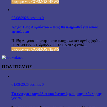
διαφορα νεα COSMOS NEWS
07/08/2026
cosmos
0
Αργία 15ης Αυγούστου – Πώς θα πληρωθεί για όσους
εργάζονται
Η 15η Αυγούστου ανήκει στις υποχρεωτικές αργίες (άρθρο
60 Ν. 4808/2021, άρθρο 203 ΠΔ 62/2025) κατά...
διαφορα νεα COSMOS NEWS
ΠΟΛΙΤΙΣΜΟΣ
01/08/2026
cosmos
0
Τα έντεχνα τραγούδια που έγιναν ύμνοι μιας ολόκληρης
γενιάς