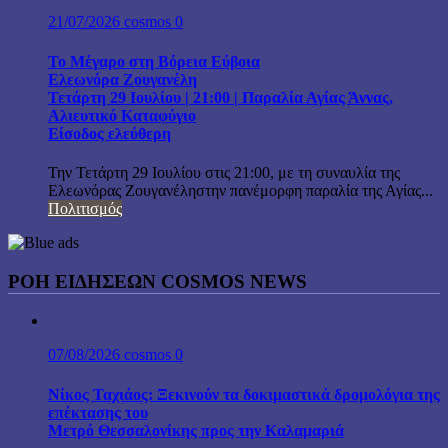
21/07/2026
cosmos
0
Το Μέγαρο στη Βόρεια Εύβοια
Ελεωνόρα Ζουγανέλη
Τετάρτη 29 Ιουλίου | 21:00 | Παραλία Αγίας Άννας,
Αλιευτικό Καταφύγιο
Είσοδος ελεύθερη
Την Τετάρτη 29 Ιουλίου στις 21:00, με τη συναυλία της
Ελεωνόρας Ζουγανέληστην πανέμορφη παραλία της Αγίας...
Πολιτισμός
ΡΟΗ ΕΙΔΗΣΕΩΝ COSMOS NEWS
07/08/2026
cosmos
0
Νίκος Ταχιάος: Ξεκινούν τα δοκιμαστικά δρομολόγια της
επέκτασης του
Μετρό Θεσσαλονίκης προς την Καλαμαριά