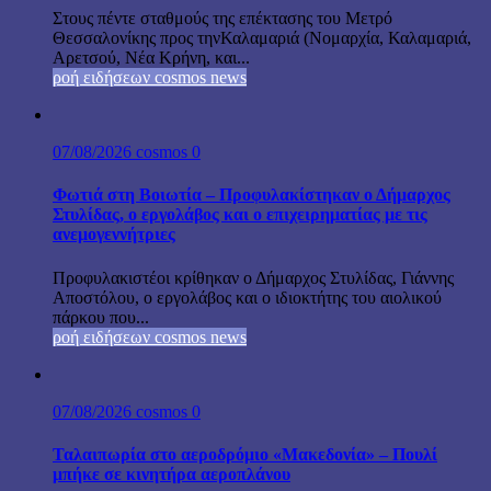
Στους πέντε σταθμούς της επέκτασης του Μετρό
Θεσσαλονίκης προς τηνΚαλαμαριά (Νομαρχία, Καλαμαριά,
Αρετσού, Νέα Κρήνη, και...
ροή ειδήσεων cosmos news
07/08/2026
cosmos
0
Φωτιά στη Βοιωτία – Προφυλακίστηκαν ο Δήμαρχος
Στυλίδας, ο εργολάβος και ο επιχειρηματίας με τις
ανεμογεννήτριες
Προφυλακιστέοι κρίθηκαν ο Δήμαρχος Στυλίδας, Γιάννης
Αποστόλου, ο εργολάβος και ο ιδιοκτήτης του αιολικού
πάρκου που...
ροή ειδήσεων cosmos news
07/08/2026
cosmos
0
Ταλαιπωρία στο αεροδρόμιο «Μακεδονία» – Πουλί
μπήκε σε κινητήρα αεροπλάνου