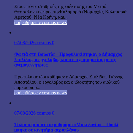
Στους πέντε σταθμούς της επέκτασης του Μετρό
Θεσσαλονίκης προς τηνΚαλαμαριά (Νομαρχία, Καλαμαριά,
Αρετσού, Νέα Κρήνη, και...
ροή ειδήσεων cosmos news
07/08/2026
cosmos
0
Φωτιά στη Βοιωτία – Προφυλακίστηκαν ο Δήμαρχος
Στυλίδας, ο εργολάβος και ο επιχειρηματίας με τις
ανεμογεννήτριες
Προφυλακιστέοι κρίθηκαν ο Δήμαρχος Στυλίδας, Γιάννης
Αποστόλου, ο εργολάβος και ο ιδιοκτήτης του αιολικού
πάρκου που...
ροή ειδήσεων cosmos news
07/08/2026
cosmos
0
Ταλαιπωρία στο αεροδρόμιο «Μακεδονία» – Πουλί
μπήκε σε κινητήρα αεροπλάνου