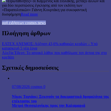
«Πρωταθλητές» οι Καμμένος και Πολάκης, μεταξύ άλλων και
για δύο περιπτώσεις έγκλησης από τον εκδότη των
«Παραπολιτικών» Γιάννη Κουρτάκη για συκοφαντική
δυσφήμηση
Read more
ροή ειδήσεων cosmos news
Πλοήγηση άρθρων
ΕΛΤΕΧ ΑΝΕΜΟΣ: Αύξηση 43,6% καθαρών κερδών – Υπό
κατασκευή 5 νέα έργα
Αλεξία Έβερτ: Το ιατρικό λάθος που καθήλωσε τον άντρα της στο
κρεβάτι
Σχετικές δημοσιεύσεις
07/08/2026
cosmos
0
Νίκος Ταχιάος: Ξεκινούν τα δοκιμαστικά δρομολόγια της
επέκτασης του
Μετρό Θεσσαλονίκης προς την Καλαμαριά