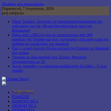
Περάστε στο περιεχόμενο
Παρασκευή, 7 Αυγούστου, 2026
ροή ειδήσεων
Νίκος Ταχιάος: Ξεκινούν τα δοκιμαστικά δρομολόγια της
επέκτασης του<br>Μετρό Θεσσαλονίκης προς την
Καλαμαριά
Πάνω από 1.500 έλεγχοι σε περισσότερες από 300
παραλίες<br>Drones και νέες τεχνολογίες στη μάχη κατά της
αυθαίρετης κατάληψης του αιγιαλού
Πώς η ολική έκλειψη Ηλίου απειλεί την Ευρώπη με blackout
στο ρεύμα
Τροχαίο με δύο νεκρούς στις Σέρρες: Φορτηγό
συγκρούστηκε με ΙΧ
Χωρίς πινακίδες τα καινούρια αμάξια στην Ελλάδα – Τι έχει
συμβεί
Ροή ειδήσεων
ΕΙΔΗΣΕΙΣ
ΔΙΑΦΟΡΑ ΝΕΑ
ΔΙΕΘΝΗ ΝΕΑ
ΠΕΡΙΦΕΡΕΙΑ