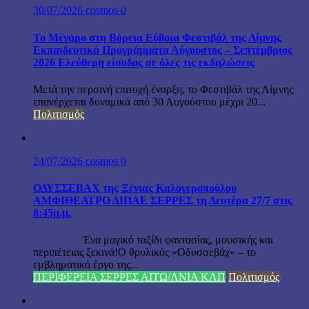
30/07/2026
cosmos
0
Το Μέγαρο στη Βόρεια Εύβοια Φεστιβάλ της Λίμνης
Εκπαιδευτικά Προγράμματα Αύγουστος – Σεπτέμβριος
2026 Ελεύθερη είσοδος σε όλες τις εκδηλώσεις
Μετά την περσινή επιτυχή έναρξη, το Φεστιβάλ της Λίμνης
επανέρχεται δυναμικά από 30 Αυγούστου μέχρι 20...
Πολιτισμός
24/07/2026
cosmos
0
ΟΔΥΣΣΕΒΑΧ της Ξένιας Καλογεροπούλου
ΑΜΦΙΘΕΑΤΡΟ ΔΙΠΑΕ ΣΕΡΡΕΣ τη Δευτέρα 27/7 στις
8:45μ.μ.
Ένα μαγικό ταξίδι φαντασίας, μουσικής και
περιπέτειας ξεκινά!Ο θρυλικός «Οδυσσεβάχ» – το
εμβληματικό έργο της...
ΠΕΡΙΦΕΡΕΙΑ ΣΕΡΡΕΣ ΑΙΤΩ/ΛΝΙΑ ΚΛΠ
Πολιτισμός