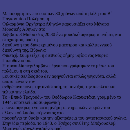
Με αφορμή την επέτειο των 80 χρόνων από τη λήξη του Β΄
Παγκοσμίου Πολέμου, η
Φιλαρμόνια Ορχήστρα Αθηνών παρουσιάζει στο Μέγαρο
Μουσικής Αθηνών στο
Σάββατο 3 Μαΐου στις 20:30 ένα μουσικό αφιέρωμα μνήμης και
στοχασμού, υπό τη
διεύθυνση του διακεκριμένου μαέστρου και καλλιτεχνικού
διευθυντή της, Βύρωνα
Φιδετζή. Συμμετέχει η διεθνούς φήμης υψίφωνος Μυρτώ
Παπαθανασίου.
Η συναυλία περιλαμβάνει έργα που γράφτηκαν εν μέσω του
πολέμου ή στη σκιά του,
μουσικές σελίδες που δεν αφηγούνται απλώς γεγονότα, αλλά
αποτυπώνουν τον
ανθρώπινο πόνο, την αντίσταση, τη μοναξιά, την απώλεια και
τελικά την ελπίδα.
Το «Επικό Τραγούδι» του Θεόδωρου Καρυωτάκη, γραμμένο το
1944, αποτελεί μια συμφωνική
εικόνα αφιερωμένη «στη μνήμη των ηρωικών νεκρών του
ελληνικού λαού», φέρνοντας στο
προσκήνιο τη θυσία και την αξιοπρέπεια του αντιστασιακού αγώνα.
Στην ίδια περίοδο, το 1943, ο Τσέχος συνθέτης Μπόχουσλαβ
Μαρτινού, συγκλονισμένος από