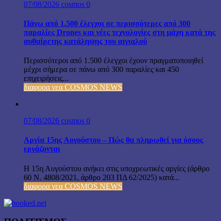
07/08/2026
cosmos
0
Πάνω από 1.500 έλεγχοι σε περισσότερες από 300
παραλίες Drones και νέες τεχνολογίες στη μάχη κατά της
αυθαίρετης κατάληψης του αιγιαλού
Περισσότεροι από 1.500 έλεγχοι έχουν πραγματοποιηθεί
μέχρι σήμερα σε πάνω από 300 παραλίες και 450
επιχειρήσεις...
διαφορα νεα COSMOS NEWS
07/08/2026
cosmos
0
Αργία 15ης Αυγούστου – Πώς θα πληρωθεί για όσους
εργάζονται
Η 15η Αυγούστου ανήκει στις υποχρεωτικές αργίες (άρθρο
60 Ν. 4808/2021, άρθρο 203 ΠΔ 62/2025) κατά...
διαφορα νεα COSMOS NEWS