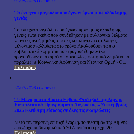
01/08/2026
cosmos
0
Τα έντεχνα τραγούδια που έγιναν ύμνοι μιας ολόκληρης
γενιάς
Τα έντεχνα τραγούδια που έγιναν ύμνοι μιας ολόκληρης
γενιάς είναι εκείνα που συνδέθηκαν με συλλογικά βιώματα,
νεανικές αναζητήσεις, έρωτες και κοινωνικές αλλαγές,
μένοντας αναλλοίωτα στο χρόνο.Ακολουθούν τα πιο
εμβληματικά κομμάτια που τραγουδήθηκαν (και
τραγουδιούνται ακόμα) σε συναυλίες, φοιτητικά δωμάτια και
παραλίες: ✊ Κοινωνική Αφύπνιση και Νεανική Ορμή «Ο...
Πολιτισμός
30/07/2026
cosmos
0
Το Μέγαρο στη Βόρεια Εύβοια Φεστιβάλ της Λίμνης
Εκπαιδευτικά Προγράμματα Αύγουστος – Σεπτέμβριος
2026 Ελεύθερη είσοδος σε όλες τις εκδηλώσεις
Μετά την περσινή επιτυχή έναρξη, το Φεστιβάλ της Λίμνης
επανέρχεται δυναμικά από 30 Αυγούστου μέχρι 20...
Πολιτισμός