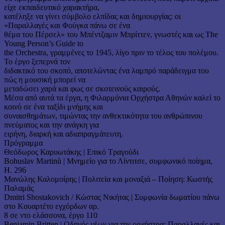
είχε εκπαιδευτικό χαρακτήρα,
κατέληξε να γίνει σύμβολο ελπίδας και δημιουργίας: οι
«Παραλλαγές και Φούγκα πάνω σε ένα
θέμα του Πέρσελ» του Μπέντζαμιν Μπρίττεν, γνωστές και ως The
Young Person’s Guide to
the Orchestra, γραμμένες το 1945, λίγο πριν το τέλος του πολέμου.
Το έργο ξεπερνά τον
διδακτικό του σκοπό, αποτελώντας ένα λαμπρό παράδειγμα του
πώς η μουσική μπορεί να
μεταδώσει χαρά και φως σε σκοτεινούς καιρούς.
Μέσα από αυτά τα έργα, η Φιλαρμόνια Ορχήστρα Αθηνών καλεί το
κοινό σε ένα ταξίδι μνήμης και
συναισθημάτων, τιμώντας την ανθεκτικότητα του ανθρώπινου
πνεύματος και την ανάγκη για
ειρήνη, διαρκή και αδιαπραγμάτευτη.
Πρόγραμμα
Θεόδωρος Καρυωτάκης | Επικό Τραγούδι
Bohuslav Martinů | Μνημείο για το Λίντιτσε, συμφωνικό ποίημα,
H. 296
Μανώλης Καλομοίρης | Πολιτεία και μοναξιά – Ποίηση: Κωστής
Παλαμάς
Dmitri Shostakovich / Κώστας Νικήτας | Συμφωνία δωματίου πάνω
στο Κουαρτέτο εγχόρδων αρ.
8 σε ντο ελάσσονα, έργο 110
Benjamin Britten | Οδηγός νέων για την ορχήστρα: Παραλλαγές και