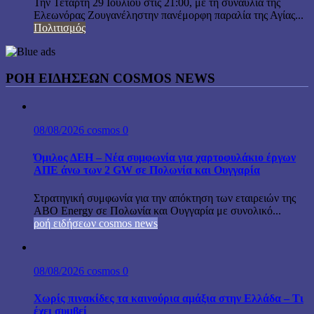
Την Τετάρτη 29 Ιουλίου στις 21:00, με τη συναυλία της
Ελεωνόρας Ζουγανέληστην πανέμορφη παραλία της Αγίας...
Πολιτισμός
ΡΟΗ ΕΙΔΗΣΕΩΝ COSMOS NEWS
08/08/2026
cosmos
0
Όμιλος ΔΕΗ – Νέα συμφωνία για χαρτοφυλάκιο έργων
ΑΠΕ άνω των 2 GW σε Πολωνία και Ουγγαρία
Στρατηγική συμφωνία για την απόκτηση των εταιρειών της
ABO Energy σε Πολωνία και Ουγγαρία με συνολικό...
ροή ειδήσεων cosmos news
08/08/2026
cosmos
0
Χωρίς πινακίδες τα καινούρια αμάξια στην Ελλάδα – Τι
έχει συμβεί