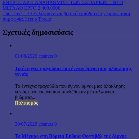
ΕΝΕΡΓΕΙΑΚΗ ΑΝΑΒΑΘΜΙΣΗ ΤΩΝ ΣΧΟΛΕΙΩΝ – ΝΕΟ
ΜΕΓΑΛΟ ΕΡΓΟ 2.400.000€
The Times – Ο Ζελένσκι είναι βασικό εμπόδιο στην ειρηνευτική
συμφωνία, λέει ο Τραμπ
Σχετικές δημοσιεύσεις
01/08/2026
cosmos
0
Τα έντεχνα τραγούδια που έγιναν ύμνοι μιας ολόκληρης
γενιάς
Τα έντεχνα τραγούδια που έγιναν ύμνοι μιας ολόκληρης
γενιάς είναι εκείνα που συνδέθηκαν με συλλογικά
βιώματα,...
Πολιτισμός
30/07/2026
cosmos
0
Το Μέγαρο στη Βόρεια Εύβοια Φεστιβάλ της Λίμνης