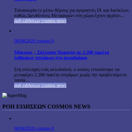
Ταλαιπωρία εν μέσω θέρους για αγοραστές ΙΧ και δικύκλων,
καθώς Διευθύνσεις Μεταφορών στη χώρα έχουν αρχίσει...
ροή ειδήσεων cosmos news
08/08/2026
cosmos
0
Μύκονος – Σύλληψη 56χρονου με 2.280 πακέτα
λαθραίων τσιγάρων στο αεροδρόμιο
Στη σύλληψη ενός αλλοδαπού, ο οποίος εντοπίστηκε να
μεταφέρει 2.280 πακέτα τσιγάρων χωρίς την προβλεπόμενη
ταινία...
ροή ειδήσεων cosmos news
ΡΟΉ ΕΙΔΉΣΕΩΝ COSMOS NEWS
08/08/2026
cosmos
0