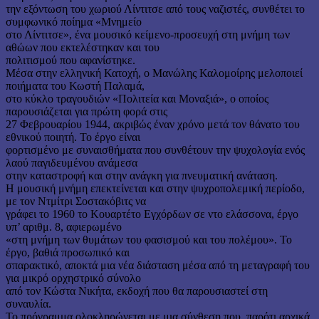
την εξόντωση του χωριού Λίντιτσε από τους ναζιστές, συνθέτει το
συμφωνικό ποίημα «Μνημείο
στο Λίντιτσε», ένα μουσικό κείμενο-προσευχή στη μνήμη των
αθώων που εκτελέστηκαν και του
πολιτισμού που αφανίστηκε.
Μέσα στην ελληνική Κατοχή, ο Μανώλης Καλομοίρης μελοποιεί
ποιήματα του Κωστή Παλαμά,
στο κύκλο τραγουδιών «Πολιτεία και Μοναξιά», ο οποίος
παρουσιάζεται για πρώτη φορά στις
27 Φεβρουαρίου 1944, ακριβώς έναν χρόνο μετά τον θάνατο του
εθνικού ποιητή. Το έργο είναι
φορτισμένο με συναισθήματα που συνθέτουν την ψυχολογία ενός
λαού παγιδευμένου ανάμεσα
στην καταστροφή και στην ανάγκη για πνευματική ανάταση.
Η μουσική μνήμη επεκτείνεται και στην ψυχροπολεμική περίοδο,
με τον Ντμίτρι Σοστακόβιτς να
γράφει το 1960 το Κουαρτέτο Εγχόρδων σε ντο ελάσσονα, έργο
υπ’ αριθμ. 8, αφιερωμένο
«στη μνήμη των θυμάτων του φασισμού και του πολέμου». Το
έργο, βαθιά προσωπικό και
σπαρακτικό, αποκτά μια νέα διάσταση μέσα από τη μεταγραφή του
για μικρό ορχηστρικό σύνολο
από τον Κώστα Νικήτα, εκδοχή που θα παρουσιαστεί στη
συναυλία.
Το πρόγραμμα ολοκληρώνεται με μια σύνθεση που, παρότι αρχικά