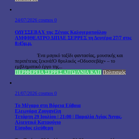
24/07/2026
cosmos
0
ΟΔΥΣΣΕΒΑΧ της Ξένιας Καλογεροπούλου
ΑΜΦΙΘΕΑΤΡΟ ΔΙΠΑΕ ΣΕΡΡΕΣ τη Δευτέρα 27/7 στις
8:45μ.μ.
Ένα μαγικό ταξίδι φαντασίας, μουσικής και
περιπέτειας ξεκινά!Ο θρυλικός «Οδυσσεβάχ» – το
εμβληματικό έργο της...
ΠΕΡΙΦΕΡΕΙΑ ΣΕΡΡΕΣ ΑΙΤΩ/ΛΝΙΑ ΚΛΠ
Πολιτισμός
21/07/2026
cosmos
0
Το Μέγαρο στη Βόρεια Εύβοια
Ελεωνόρα Ζουγανέλη
Τετάρτη 29 Ιουλίου | 21:00 | Παραλία Αγίας Άννας,
Αλιευτικό Καταφύγιο
Είσοδος ελεύθερη