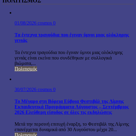
ΠΟΛΙΤΙΣΜΟΣ
01/08/2026
cosmos
0
Τα έντεχνα τραγούδια που έγιναν ύμνοι μιας ολόκληρης
γενιάς
Τα έντεχνα τραγούδια που έγιναν ύμνοι μιας ολόκληρης
γενιάς είναι εκείνα που συνδέθηκαν με συλλογικά
βιώματα,...
Πολιτισμός
30/07/2026
cosmos
0
Το Μέγαρο στη Βόρεια Εύβοια Φεστιβάλ της Λίμνης
Εκπαιδευτικά Προγράμματα Αύγουστος – Σεπτέμβριος
2026 Ελεύθερη είσοδος σε όλες τις εκδηλώσεις
Μετά την περσινή επιτυχή έναρξη, το Φεστιβάλ της Λίμνης
επανέρχεται δυναμικά από 30 Αυγούστου μέχρι 20...
Πολιτισμός