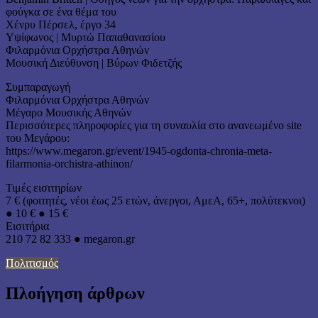
φούγκα σε ένα θέμα του
Χένρυ Πέρσελ, έργο 34
Υψίφωνος | Μυρτώ Παπαθανασίου
Φιλαρμόνια Ορχήστρα Αθηνών
Μουσική Διεύθυνση | Βύρων Φιδετζής
Συμπαραγωγή
Φιλαρμόνια Ορχήστρα Αθηνών
Μέγαρο Μουσικής Αθηνών
Περισσότερες πληροφορίες για τη συναυλία στο ανανεωμένο site
του Μεγάρου:
https://www.megaron.gr/event/1945-ogdonta-chronia-meta-
filarmonia-orchistra-athinon/
Τιμές εισιτηρίων
7 € (φοιτητές, νέοι έως 25 ετών, άνεργοι, ΑμεΑ, 65+, πολύτεκνοι)
● 10 € ● 15 €
Eισιτήρια
210 72 82 333 ● megaron.gr
Πολιτισμός
Πλοήγηση άρθρων