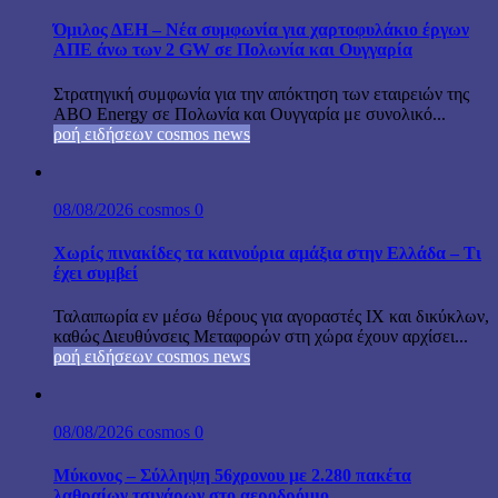
Όμιλος ΔΕΗ – Νέα συμφωνία για χαρτοφυλάκιο έργων
ΑΠΕ άνω των 2 GW σε Πολωνία και Ουγγαρία
Στρατηγική συμφωνία για την απόκτηση των εταιρειών της
ABO Energy σε Πολωνία και Ουγγαρία με συνολικό...
ροή ειδήσεων cosmos news
08/08/2026
cosmos
0
Χωρίς πινακίδες τα καινούρια αμάξια στην Ελλάδα – Τι
έχει συμβεί
Ταλαιπωρία εν μέσω θέρους για αγοραστές ΙΧ και δικύκλων,
καθώς Διευθύνσεις Μεταφορών στη χώρα έχουν αρχίσει...
ροή ειδήσεων cosmos news
08/08/2026
cosmos
0
Μύκονος – Σύλληψη 56χρονου με 2.280 πακέτα
λαθραίων τσιγάρων στο αεροδρόμιο