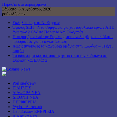
Περάστε στο περιεχόμενο
Σάββατο, 8 Αυγούστου, 2026
ροή ειδήσεων
Εκδηλώσεις στο Ν. Σερρών
Όμιλος ΔΕΗ - Νέα συμφωνία για χαρτοφυλάκιο έργων ΑΠΕ
άνω των 2 GW σε Πολωνία και Ουγγαρία
Η «κρυφή» γωνιά της Ευρώπης που αναδείχθηκε ο απόλυτος
προορισμός για μετεγκατάσταση
Χωρίς πινακίδες τα καινούρια αμάξια στην Ελλάδα – Τι έχει
συμβεί
Το αδιανόητο κόστος από τις φωτιές και τον καύσωνα σε
Ευρώπη και Ελλάδα
Ροή ειδήσεων
ΕΙΔΗΣΕΙΣ
ΔΙΑΦΟΡΑ ΝΕΑ
ΔΙΕΘΝΗ ΝΕΑ
ΠΕΡΙΦΕΡΕΙΑ
Υγεία – Διατροφή
Περιβάλλον-ΕΝΕΡΓΕΙΑ
Αθλητικά Νέα