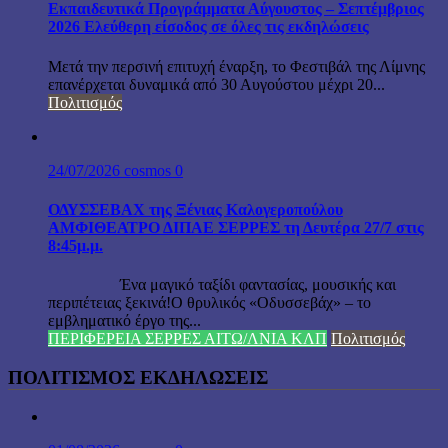
Εκπαιδευτικά Προγράμματα Αύγουστος – Σεπτέμβριος
2026 Ελεύθερη είσοδος σε όλες τις εκδηλώσεις
Μετά την περσινή επιτυχή έναρξη, το Φεστιβάλ της Λίμνης
επανέρχεται δυναμικά από 30 Αυγούστου μέχρι 20...
Πολιτισμός
24/07/2026
cosmos
0
ΟΔΥΣΣΕΒΑΧ της Ξένιας Καλογεροπούλου
ΑΜΦΙΘΕΑΤΡΟ ΔΙΠΑΕ ΣΕΡΡΕΣ τη Δευτέρα 27/7 στις
8:45μ.μ.
Ένα μαγικό ταξίδι φαντασίας, μουσικής και
περιπέτειας ξεκινά!Ο θρυλικός «Οδυσσεβάχ» – το
εμβληματικό έργο της...
ΠΕΡΙΦΕΡΕΙΑ ΣΕΡΡΕΣ ΑΙΤΩ/ΛΝΙΑ ΚΛΠ
Πολιτισμός
ΠΟΛΙΤΙΣΜΟΣ ΕΚΔΗΛΩΣΕΙΣ