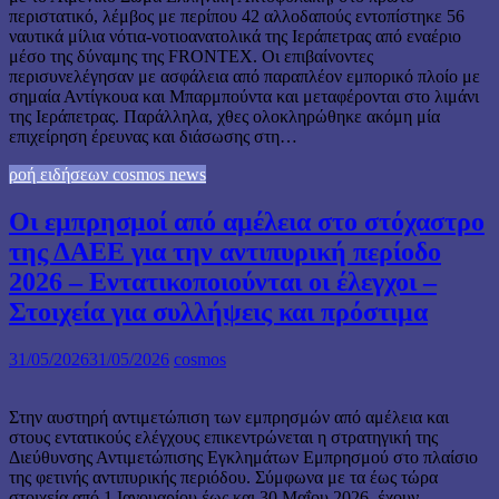
περιστατικό, λέμβος με περίπου 42 αλλοδαπούς εντοπίστηκε 56
ναυτικά μίλια νότια-νοτιοανατολικά της Ιεράπετρας από εναέριο
μέσο της δύναμης της FRONTEX. Οι επιβαίνοντες
περισυνελέγησαν με ασφάλεια από παραπλέον εμπορικό πλοίο με
σημαία Αντίγκουα και Μπαρμπούντα και μεταφέρονται στο λιμάνι
της Ιεράπετρας. Παράλληλα, χθες ολοκληρώθηκε ακόμη μία
επιχείρηση έρευνας και διάσωσης στη…
ροή ειδήσεων cosmos news
Οι εμπρησμοί από αμέλεια στο στόχαστρο
της ΔΑΕΕ για την αντιπυρική περίοδο
2026 – Εντατικοποιούνται οι έλεγχοι –
Στοιχεία για συλλήψεις και πρόστιμα
31/05/2026
31/05/2026
cosmos
Στην αυστηρή αντιμετώπιση των εμπρησμών από αμέλεια και
στους εντατικούς ελέγχους επικεντρώνεται η στρατηγική της
Διεύθυνσης Αντιμετώπισης Εγκλημάτων Εμπρησμού στο πλαίσιο
της φετινής αντιπυρικής περιόδου. Σύμφωνα με τα έως τώρα
στοιχεία από 1 Ιανουαρίου έως και 30 Μαΐου 2026, έχουν