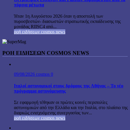
πύρινα μέτωπα
Ήταν 1η Αυγούστου 2026 όταν η αποστολή των
πυροσβεστών- διασωστών στρατιωτικής εκπαίδευσης της
μονάδας RIISC4 από...
ροή ειδήσεων cosmos news
ΡΟΉ ΕΙΔΉΣΕΩΝ COSMOS NEWS
09/08/2026
cosmos
0
Ιταλοί αστυνομικοί στους δρόμους της Αθήνας – Το νέο
πρόγραμμα αστυνόμευσης
Σε εφαρμογή τέθηκαν οι πρώτες κοινές περιπολίες
αστυνομικών από την Ελλάδα και την Ιταλία, στο πλαίσιο της
διαρκώς ενισχυόμενης συνεργασίας των...
ροή ειδήσεων cosmos news