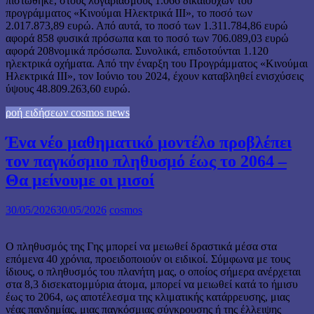
πιστώθηκε, στους λογαριασμούς 1.066 δικαιούχων του
προγράμματος «Κινούμαι Ηλεκτρικά ΙΙΙ», το ποσό των
2.017.873,89 ευρώ. Από αυτά, το ποσό των 1.311.784,86 ευρώ
αφορά 858 φυσικά πρόσωπα και το ποσό των 706.089,03 ευρώ
αφορά 208νομικά πρόσωπα. Συνολικά, επιδοτούνται 1.120
ηλεκτρικά οχήματα. Από την έναρξη του Προγράμματος «Κινούμαι
Ηλεκτρικά ΙΙΙ», τον Ιούνιο του 2024, έχουν καταβληθεί ενισχύσεις
ύψους 48.809.263,60 ευρώ.
ροή ειδήσεων cosmos news
Ένα νέο μαθηματικό μοντέλο προβλέπει
τον παγκόσμιο πληθυσμό έως το 2064 –
Θα μείνουμε οι μισοί
30/05/2026
30/05/2026
cosmos
Ο πληθυσμός της Γης μπορεί να μειωθεί δραστικά μέσα στα
επόμενα 40 χρόνια, προειδοποιούν οι ειδικοί. Σύμφωνα με τους
ίδιους, ο πληθυσμός του πλανήτη μας, ο οποίος σήμερα ανέρχεται
στα 8,3 δισεκατομμύρια άτομα, μπορεί να μειωθεί κατά το ήμισυ
έως το 2064, ως αποτέλεσμα της κλιματικής κατάρρευσης, μιας
νέας πανδημίας, μιας παγκόσμιας σύγκρουσης ή της έλλειψης