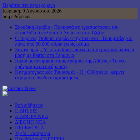
Περάστε στο περιεχόμενο
Κυριακή, 9 Αυγούστου, 2026
ροή ειδήσεων
Σαουδική Αραβία - Πυρκαγιά σε εγκαταστάσεις του
πετρελαϊκού κολοσσού Aramco στην Τζιζάν
Ο τυφώνας Dolphin σαρώνει την Ιαπωνία - Τραυματίες και
πάνω από 50.000 κτίρια χωρίς ρεύμα
Συναγερμός - Ύποπτα drones πάνω από τη μυστική υπόγεια
βάση με Patriot στη Γερμανία
Ιταλοί αστυνομικοί στους δρόμους της Αθήνας - Το νέο
πρόγραμμα αστυνόμευσης
Κινηματογραφικός Τουρισμός - Η «Οδύσσεια» φέρνει
εκρηκτική άνοδο στις κρατήσεις
Ροή ειδήσεων
ΕΙΔΗΣΕΙΣ
ΔΙΑΦΟΡΑ ΝΕΑ
ΔΙΕΘΝΗ ΝΕΑ
ΠΕΡΙΦΕΡΕΙΑ
Υγεία – Διατροφή
Περιβάλλον-ΕΝΕΡΓΕΙΑ