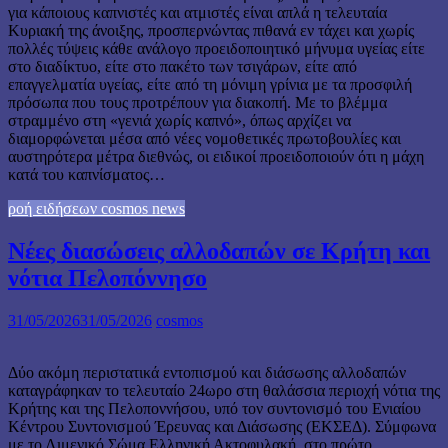
για κάποιους καπνιστές και ατμιστές είναι απλά η τελευταία
Κυριακή της άνοιξης, προσπερνώντας πιθανά εν τάχει και χωρίς
πολλές τύψεις κάθε ανάλογο προειδοποιητικό μήνυμα υγείας είτε
στο διαδίκτυο, είτε στο πακέτο των τσιγάρων, είτε από
επαγγελματία υγείας, είτε από τη μόνιμη γρίνια με τα προσφιλή
πρόσωπα που τους προτρέπουν για διακοπή. Με το βλέμμα
στραμμένο στη «γενιά χωρίς καπνό», όπως αρχίζει να
διαμορφώνεται μέσα από νέες νομοθετικές πρωτοβουλίες και
αυστηρότερα μέτρα διεθνώς, οι ειδικοί προειδοποιούν ότι η μάχη
κατά του καπνίσματος…
ροή ειδήσεων cosmos news
Νέες διασώσεις αλλοδαπών σε Κρήτη και
νότια Πελοπόννησο
31/05/2026
31/05/2026
cosmos
Δύο ακόμη περιστατικά εντοπισμού και διάσωσης αλλοδαπών
καταγράφηκαν το τελευταίο 24ωρο στη θαλάσσια περιοχή νότια της
Κρήτης και της Πελοποννήσου, υπό τον συντονισμό του Ενιαίου
Κέντρου Συντονισμού Έρευνας και Διάσωσης (ΕΚΣΕΔ). Σύμφωνα
με το Λιμενικό Σώμα Ελληνική Ακτοφυλακή, στο πρώτο