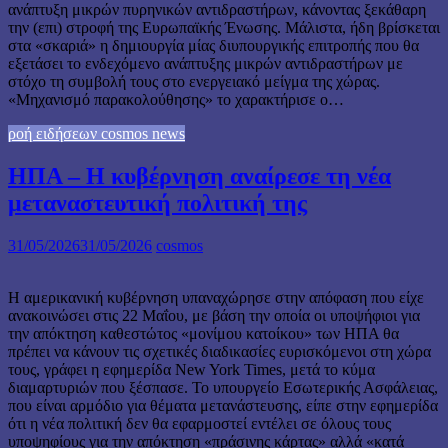
ανάπτυξη μικρών πυρηνικών αντιδραστήρων, κάνοντας ξεκάθαρη
την (επι) στροφή της Ευρωπαϊκής Ένωσης. Μάλιστα, ήδη βρίσκεται
στα «σκαριά» η δημιουργία μίας διυπουργικής επιτροπής που θα
εξετάσει το ενδεχόμενο ανάπτυξης μικρών αντιδραστήρων με
στόχο τη συμβολή τους στο ενεργειακό μείγμα της χώρας.
«Μηχανισμό παρακολούθησης» το χαρακτήρισε ο…
ροή ειδήσεων cosmos news
ΗΠΑ – Η κυβέρνηση αναίρεσε τη νέα
μεταναστευτική πολιτική της
31/05/2026
31/05/2026
cosmos
Η αμερικανική κυβέρνηση υπαναχώρησε στην απόφαση που είχε
ανακοινώσει στις 22 Μαΐου, με βάση την οποία οι υποψήφιοι για
την απόκτηση καθεστώτος «μονίμου κατοίκου» των ΗΠΑ θα
πρέπει να κάνουν τις σχετικές διαδικασίες ευρισκόμενοι στη χώρα
τους, γράφει η εφημερίδα New York Times, μετά το κύμα
διαμαρτυριών που ξέσπασε. Το υπουργείο Εσωτερικής Ασφάλειας,
που είναι αρμόδιο για θέματα μετανάστευσης, είπε στην εφημερίδα
ότι η νέα πολιτική δεν θα εφαρμοστεί εντέλει σε όλους τους
υποψηφίους για την απόκτηση «πράσινης κάρτας» αλλά «κατά