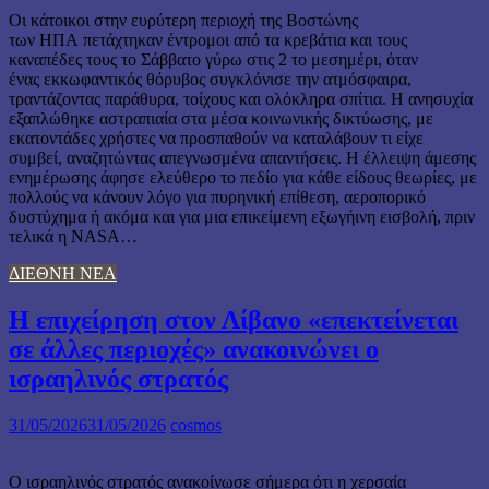
Οι κάτοικοι στην ευρύτερη περιοχή της Βοστώνης
των ΗΠΑ πετάχτηκαν έντρομοι από τα κρεβάτια και τους
καναπέδες τους το Σάββατο γύρω στις 2 το μεσημέρι, όταν
ένας εκκωφαντικός θόρυβος συγκλόνισε την ατμόσφαιρα,
τραντάζοντας παράθυρα, τοίχους και ολόκληρα σπίτια. Η ανησυχία
εξαπλώθηκε αστραπιαία στα μέσα κοινωνικής δικτύωσης, με
εκατοντάδες χρήστες να προσπαθούν να καταλάβουν τι είχε
συμβεί, αναζητώντας απεγνωσμένα απαντήσεις. Η έλλειψη άμεσης
ενημέρωσης άφησε ελεύθερο το πεδίο για κάθε είδους θεωρίες, με
πολλούς να κάνουν λόγο για πυρηνική επίθεση, αεροπορικό
δυστύχημα ή ακόμα και για μια επικείμενη εξωγήινη εισβολή, πριν
τελικά η NASA…
ΔΙΕΘΝΗ ΝΕΑ
Η επιχείρηση στον Λίβανο «επεκτείνεται
σε άλλες περιοχές» ανακοινώνει ο
ισραηλινός στρατός
31/05/2026
31/05/2026
cosmos
Ο ισραηλινός στρατός ανακοίνωσε σήμερα ότι η χερσαία