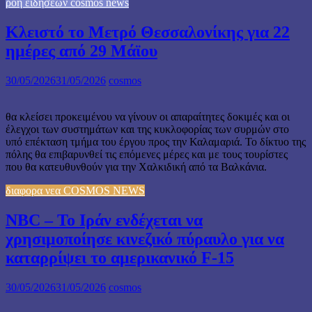
ροή ειδήσεων cosmos news
Κλειστό το Μετρό Θεσσαλονίκης για 22
ημέρες από 29 Μάϊου
30/05/2026
31/05/2026
cosmos
θα κλείσει προκειμένου να γίνουν οι απαραίτητες δοκιμές και οι
έλεγχοι των συστημάτων και της κυκλοφορίας των συρμών στο
υπό επέκταση τμήμα του έργου προς την Καλαμαριά. Το δίκτυο της
πόλης θα επιβαρυνθεί τις επόμενες μέρες και με τους τουρίστες
που θα κατευθυνθούν για την Χαλκιδική από τα Βαλκάνια.
διαφορα νεα COSMOS NEWS
NBC – Το Ιράν ενδέχεται να
χρησιμοποίησε κινεζικό πύραυλο για να
καταρρίψει το αμερικανικό F-15
30/05/2026
31/05/2026
cosmos