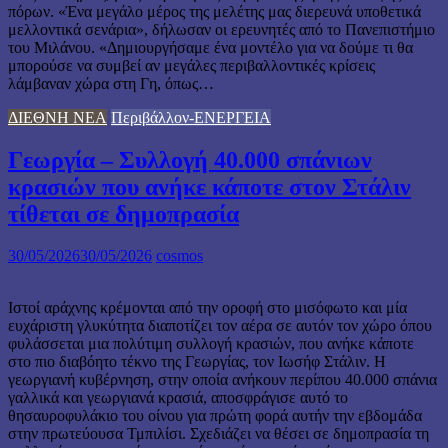
πόρων. «Ένα μεγάλο μέρος της μελέτης μας διερευνά υποθετικά
μελλοντικά σενάρια», δήλωσαν οι ερευνητές από το Πανεπιστήμιο
του Μιλάνου. «Δημιουργήσαμε ένα μοντέλο για να δούμε τι θα
μπορούσε να συμβεί αν μεγάλες περιβαλλοντικές κρίσεις
λάμβαναν χώρα στη Γη, όπως…
ΔΙΕΘΝΗ ΝΕΑ
Περιβάλλον-ΕΝΕΡΓΕΙΑ
Γεωργία – Συλλογή 40.000 σπάνιων
κρασιών που ανήκε κάποτε στον Στάλιν
τίθεται σε δημοπρασία
30/05/2026
30/05/2026
cosmos
Ιστοί αράχνης κρέμονται από την οροφή στο μισόφωτο και μία
ευχάριστη γλυκύτητα διαποτίζει τον αέρα σε αυτόν τον χώρο όπου
φυλάσσεται μια πολύτιμη συλλογή κρασιών, που ανήκε κάποτε
στο πιο διαβόητο τέκνο της Γεωργίας, τον Ιωσήφ Στάλιν. Η
γεωργιανή κυβέρνηση, στην οποία ανήκουν περίπου 40.000 σπάνια
γαλλικά και γεωργιανά κρασιά, αποσφράγισε αυτό το
θησαυροφυλάκιο του οίνου για πρώτη φορά αυτήν την εβδομάδα
στην πρωτεύουσα Τμπιλίσι. Σχεδιάζει να θέσει σε δημοπρασία τη