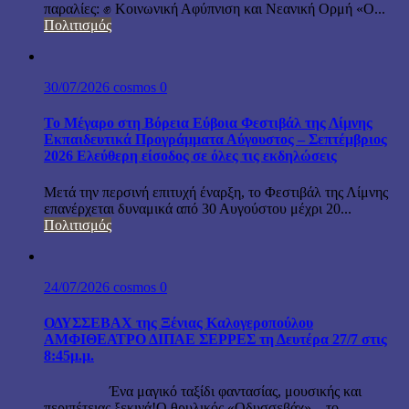
παραλίες: ✊ Κοινωνική Αφύπνιση και Νεανική Ορμή «Ο...
Πολιτισμός
30/07/2026
cosmos
0
Το Μέγαρο στη Βόρεια Εύβοια Φεστιβάλ της Λίμνης
Εκπαιδευτικά Προγράμματα Αύγουστος – Σεπτέμβριος
2026 Ελεύθερη είσοδος σε όλες τις εκδηλώσεις
Μετά την περσινή επιτυχή έναρξη, το Φεστιβάλ της Λίμνης
επανέρχεται δυναμικά από 30 Αυγούστου μέχρι 20...
Πολιτισμός
24/07/2026
cosmos
0
ΟΔΥΣΣΕΒΑΧ της Ξένιας Καλογεροπούλου
ΑΜΦΙΘΕΑΤΡΟ ΔΙΠΑΕ ΣΕΡΡΕΣ τη Δευτέρα 27/7 στις
8:45μ.μ.
Ένα μαγικό ταξίδι φαντασίας, μουσικής και
περιπέτειας ξεκινά!Ο θρυλικός «Οδυσσεβάχ» – το