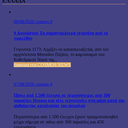
ΕΛΛΑΔΑ
09/08/2026
cosmos
0
9 Αυγούστου Τα σημαντικότερα γεγονότα από το
παρελθόν
Γεγονότα 1173: Αρχίζει να κατασκευάζεται, από τον
αρχιτέκτονα Μπονάνο Πιζάνο, το καμπαναριό του
Καθεδρικού Ναού της...
διαφορα νεα COSMOS NEWS
07/08/2026
cosmos
0
Πάνω από 1.500 έλεγχοι σε περισσότερες από 300
παραλίες Drones και νέες τεχνολογίες στη μάχη κατά της
αυθαίρετης κατάληψης του αιγιαλού
Περισσότεροι από 1.500 έλεγχοι έχουν πραγματοποιηθεί
μέχρι σήμερα σε πάνω από 300 παραλίες και 450
επιχειρήσεις...