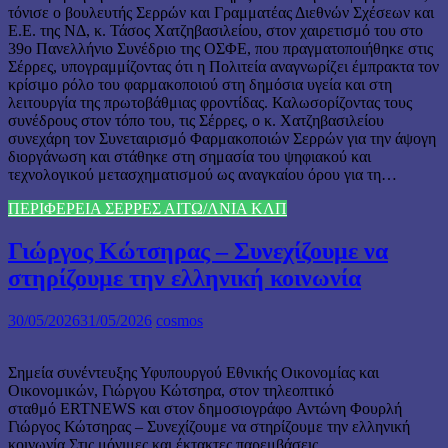
τόνισε ο βουλευτής Σερρών και Γραμματέας Διεθνών Σχέσεων και
Ε.Ε. της ΝΔ, κ. Τάσος Χατζηβασιλείου, στον χαιρετισμό του στο
39ο Πανελλήνιο Συνέδριο της ΟΣΦΕ, που πραγματοποιήθηκε στις
Σέρρες, υπογραμμίζοντας ότι η Πολιτεία αναγνωρίζει έμπρακτα τον
κρίσιμο ρόλο του φαρμακοποιού στη δημόσια υγεία και στη
λειτουργία της πρωτοβάθμιας φροντίδας. Καλωσορίζοντας τους
συνέδρους στον τόπο του, τις Σέρρες, ο κ. Χατζηβασιλείου
συνεχάρη τον Συνεταιρισμό Φαρμακοποιών Σερρών για την άψογη
διοργάνωση και στάθηκε στη σημασία του ψηφιακού και
τεχνολογικού μετασχηματισμού ως αναγκαίου όρου για τη…
ΠΕΡΙΦΕΡΕΙΑ ΣΕΡΡΕΣ ΑΙΤΩ/ΛΝΙΑ ΚΛΠ
Γιώργος Κώτσηρας – Συνεχίζουμε να
στηρίζουμε την ελληνική κοινωνία
30/05/2026
31/05/2026
cosmos
Σημεία συνέντευξης Υφυπουργού Εθνικής Οικονομίας και
Οικονομικών, Γιώργου Κώτσηρα, στον τηλεοπτικό
σταθμό ERTNEWS και στον δημοσιογράφο Αντώνη Φουρλή
Γιώργος Κώτσηρας – Συνεχίζουμε να στηρίζουμε την ελληνική
κοινωνία Στις μόνιμες και έκτακτες παρεμβάσεις