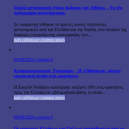
Ιταλοί αστυνομικοί στους δρόμους της Αθήνας – Το νέο
πρόγραμμα αστυνόμευσης
Σε εφαρμογή τέθηκαν οι πρώτες κοινές περιπολίες
αστυνομικών από την Ελλάδα και την Ιταλία, στο πλαίσιο της
διαρκώς ενισχυόμενης συνεργασίας των...
ροή ειδήσεων cosmos news
09/08/2026
cosmos
0
Κινηματογραφικός Τουρισμός – Η «Οδύσσεια» φέρνει
εκρηκτική άνοδο στις κρατήσεις
Η EasyJet Holidays κατέγραψε αύξηση 18% στις κρατήσεις
προς την Ελλάδα σε εβδομαδιαία βάση, η οποία...
ροή ειδήσεων cosmos news
09/08/2026
cosmos
0
Οι εμπειρίες Ελλήνων και Γάλλων πυροσβεστών από τα