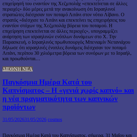
επιχείρησή του εναντίον της Χεζμπολάχ «επεκτείνεται σε άλλες
περιοχές» δύο μέρες μετά την ανακοίνωση ότι Ισραηλινοί
στρατιώτες διέσχισαν τον ποταμό Λιτάνι στον νότιο Λίβανο. Ο
στρατός «διέσχισε το Λιτάνι και επεκτείνει τις επιχειρήσεις του
εναντίον στόχων της Χεζμπολάχ βόρεια του ποταμού. Η
επιχείρηση επεκτείνεται σε άλλες περιοχές», υπογραμμίζει
ανάρτηση των ισραηλινών ενόπλων δυνάμεων στο X. Την
Παρασκευή, ο Ισραηλινός πρωθυπουργός Μπενιαμίν Νετανιάχου
δήλωσε ότι ισραηλινές ένοπλες δυνάμεις διέσχισαν τον ποταμό
Λιτάνι, περίπου 30 χιλιόμετρα βόρεια των συνόρων με το Ισραήλ,
και προωθούνται…
ΔΙΕΘΝΗ ΝΕΑ
Παγκόσμια Ημέρα Κατά του
Καπνίσματος – Η «γενιά χωρίς καπνό» και
η νέα πραγματικότητα των καπνικών
προϊόντων
31/05/2026
31/05/2026
cosmos
Παγκόσμια Ημέρα Κατά του Καπνίσματος, σήμερα, 31 Μαΐου και