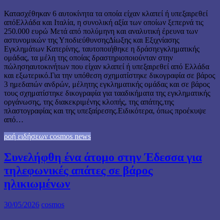
Κατασχέθηκαν 6 αυτοκίνητα τα οποία είχαν κλαπεί ή υπεξαιρεθεί
απόΕλλάδα και Ιταλία, η συνολική αξία των οποίων ξεπερνά τις
250.000 ευρώ Μετά από πολύμηνη και αναλυτική έρευνα των
αστυνομικών της ΥποδιεύθυνσηςΔίωξης και Εξιχνίασης
Εγκλημάτων Κατερίνης, ταυτοποιήθηκε η δράσηεγκληματικής
ομάδας, τα μέλη της οποίας δραστηριοποιούνταν στην
πώλησηαυτοκινήτων που είχαν κλαπεί ή υπεξαιρεθεί από Ελλάδα
και εξωτερικό.Για την υπόθεση σχηματίστηκε δικογραφία σε βάρος
3 ημεδαπών ανδρών, μέλητης εγκληματικής ομάδας και σε βάρος
τους σχηματίστηκε δικογραφία για τααδικήματα της εγκληματικής
οργάνωσης, της διακεκριμένης κλοπής, της απάτης,της
πλαστογραφίας και της υπεξαίρεσης.Ειδικότερα, όπως προέκυψε
από…
ροή ειδήσεων cosmos news
Συνελήφθη ένα άτομο στην Έδεσσα για
τηλεφωνικές απάτες σε βάρος
ηλικιωμένων
30/05/2026
cosmos