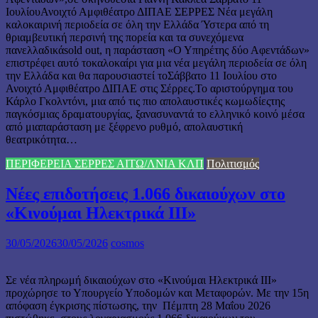
ΙουλίουΑνοιχτό Αμφιθέατρο ΔΙΠΑΕ ΣΕΡΡΕΣ Νέα μεγάλη
καλοκαιρινή περιοδεία σε όλη την Ελλάδα Ύστερα από τη
θριαμβευτική περσινή της πορεία και τα συνεχόμενα
πανελλαδικάsold out, η παράσταση «Ο Υπηρέτης δύο Αφεντάδων»
επιστρέφει αυτό τοκαλοκαίρι για μια νέα μεγάλη περιοδεία σε όλη
την Ελλάδα και θα παρουσιαστεί τοΣάββατο 11 Ιουλίου στο
Ανοιχτό Αμφιθέατρο ΔΙΠΑΕ στις Σέρρες.Το αριστούργημα του
Κάρλο Γκολντόνι, μια από τις πιο απολαυστικές κωμωδίεςτης
παγκόσμιας δραματουργίας, ξανασυναντά το ελληνικό κοινό μέσα
από μιαπαράσταση με ξέφρενο ρυθμό, απολαυστική
θεατρικότητα…
ΠΕΡΙΦΕΡΕΙΑ ΣΕΡΡΕΣ ΑΙΤΩ/ΛΝΙΑ ΚΛΠ
Πολιτισμός
Νέες επιδοτήσεις 1.066 δικαιούχων στο
«Κινούμαι Ηλεκτρικά ΙΙΙ»
30/05/2026
30/05/2026
cosmos
Σε νέα πληρωμή δικαιούχων στο «Κινούμαι Ηλεκτρικά ΙΙΙ»
προχώρησε το Υπουργείο Υποδομών και Μεταφορών. Με την 15η
απόφαση έγκρισης πίστωσης, την Πέμπτη 28 Μαΐου 2026