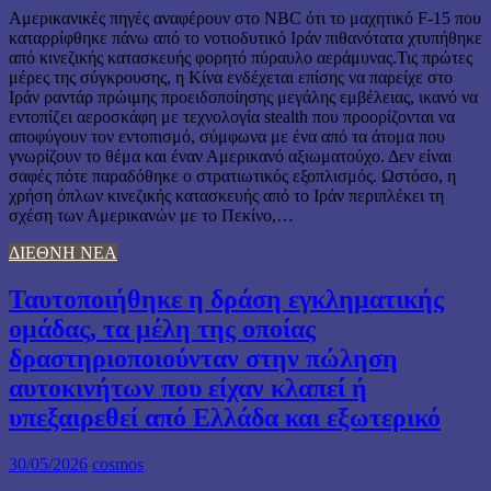
Αμερικανικές πηγές αναφέρουν στο NBC ότι το μαχητικό F‑15 που
καταρρίφθηκε πάνω από το νοτιοδυτικό Ιράν πιθανότατα χτυπήθηκε
από κινεζικής κατασκευής φορητό πύραυλο αεράμυνας.Τις πρώτες
μέρες της σύγκρουσης, η Κίνα ενδέχεται επίσης να παρείχε στο
Ιράν ραντάρ πρώιμης προειδοποίησης μεγάλης εμβέλειας, ικανό να
εντοπίζει αεροσκάφη με τεχνολογία stealth που προορίζονται να
αποφύγουν τον εντοπισμό, σύμφωνα με ένα από τα άτομα που
γνωρίζουν το θέμα και έναν Αμερικανό αξιωματούχο. Δεν είναι
σαφές πότε παραδόθηκε ο στρατιωτικός εξοπλισμός. Ωστόσο, η
χρήση όπλων κινεζικής κατασκευής από το Ιράν περιπλέκει τη
σχέση των Αμερικανών με το Πεκίνο,…
ΔΙΕΘΝΗ ΝΕΑ
Ταυτοποιήθηκε η δράση εγκληματικής
ομάδας, τα μέλη της οποίας
δραστηριοποιούνταν στην πώληση
αυτοκινήτων που είχαν κλαπεί ή
υπεξαιρεθεί από Ελλάδα και εξωτερικό
30/05/2026
cosmos