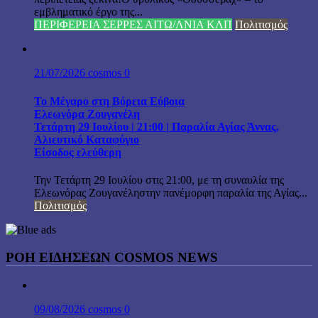
εμβληματικό έργο της...
ΠΕΡΙΦΕΡΕΙΑ ΣΕΡΡΕΣ ΑΙΤΩ/ΛΝΙΑ ΚΛΠ
Πολιτισμός
21/07/2026
cosmos
0
Το Μέγαρο στη Βόρεια Εύβοια
Ελεωνόρα Ζουγανέλη
Τετάρτη 29 Ιουλίου | 21:00 | Παραλία Αγίας Άννας,
Αλιευτικό Καταφύγιο
Είσοδος ελεύθερη
Την Τετάρτη 29 Ιουλίου στις 21:00, με τη συναυλία της
Ελεωνόρας Ζουγανέληστην πανέμορφη παραλία της Αγίας...
Πολιτισμός
ΡΟΗ ΕΙΔΗΣΕΩΝ COSMOS NEWS
09/08/2026
cosmos
0