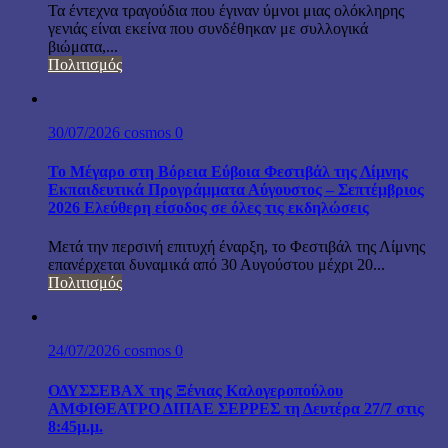
Τα έντεχνα τραγούδια που έγιναν ύμνοι μιας ολόκληρης
γενιάς είναι εκείνα που συνδέθηκαν με συλλογικά
βιώματα,...
Πολιτισμός
30/07/2026
cosmos
0
Το Μέγαρο στη Βόρεια Εύβοια Φεστιβάλ της Λίμνης
Εκπαιδευτικά Προγράμματα Αύγουστος – Σεπτέμβριος
2026 Ελεύθερη είσοδος σε όλες τις εκδηλώσεις
Μετά την περσινή επιτυχή έναρξη, το Φεστιβάλ της Λίμνης
επανέρχεται δυναμικά από 30 Αυγούστου μέχρι 20...
Πολιτισμός
24/07/2026
cosmos
0
ΟΔΥΣΣΕΒΑΧ της Ξένιας Καλογεροπούλου
ΑΜΦΙΘΕΑΤΡΟ ΔΙΠΑΕ ΣΕΡΡΕΣ τη Δευτέρα 27/7 στις
8:45μ.μ.