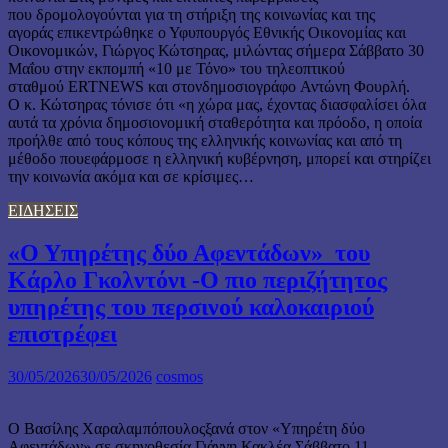
που δρομολογούνται για τη στήριξη της κοινωνίας και της
αγοράς επικεντρώθηκε ο Υφυπουργός Εθνικής Οικονομίας και
Οικονομικών, Γιώργος Κώτσηρας, μιλώντας σήμερα Σάββατο 30
Μαΐου στην εκπομπή «10 με Τόνο» του τηλεοπτικού
σταθμού ERTNEWS και στονδημοσιογράφο Αντώνη Φουρλή.
Ο κ. Κώτσηρας τόνισε ότι «η χώρα μας, έχοντας διασφαλίσει όλα
αυτά τα χρόνια δημοσιονομική σταθερότητα και πρόοδο, η οποία
προήλθε από τους κόπους της ελληνικής κοινωνίας και από τη
μέθοδο πουεφάρμοσε η ελληνική κυβέρνηση, μπορεί και στηρίζει
την κοινωνία ακόμα και σε κρίσιμες…
ΕΙΔΗΣΕΙΣ
«Ο Υπηρέτης δύο Αφεντάδων» του
Κάρλο Γκολντόνι -Ο πιο περιζήτητος
υπηρέτης του περσινού καλοκαιριού
επιστρέφει
30/05/2026
30/05/2026
cosmos
Ο Βασίλης Χαραλαμπόπουλοςξανά στον «Υπηρέτη δύο
Αφεντάδων»,σε σκηνοθεσία Γιάννη Κακλέα Σάββατο 11