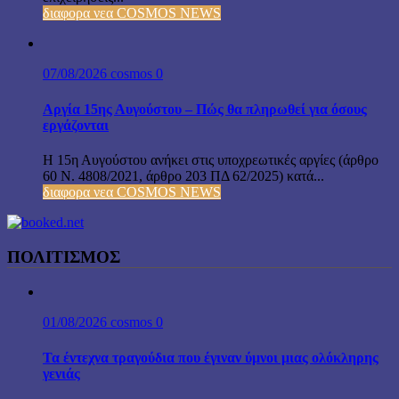
διαφορα νεα COSMOS NEWS
07/08/2026
cosmos
0
Αργία 15ης Αυγούστου – Πώς θα πληρωθεί για όσους
εργάζονται
Η 15η Αυγούστου ανήκει στις υποχρεωτικές αργίες (άρθρο
60 Ν. 4808/2021, άρθρο 203 ΠΔ 62/2025) κατά...
διαφορα νεα COSMOS NEWS
ΠΟΛΙΤΙΣΜΟΣ
01/08/2026
cosmos
0
Τα έντεχνα τραγούδια που έγιναν ύμνοι μιας ολόκληρης
γενιάς