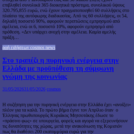
επιβληθεί συνολικά 365 διοικητικά πρόστιμα, συνολικού ύψους
320.795,855 ευρώ, ενώ έχουν πραγματοποιηθεί 60 συλλήψεις στο
πλαίσιο της αυτόφωρης διαδικασίας. Από τις 60 συλλήψεις, οι 54,
δηλαδή ποσοστό 90%, αφορούν περιπτώσεις εμπρησμού από
αμέλεια, ενώ οι 6, ποσοστό 10%, αφορούν εμπρησμό από
πρόθεση. «Δεν υπάρχει ανοχή στην αμέλεια. Καμία αμελής
πράξη…
ροή ειδήσεων cosmos news
Στο τραπέζι η πυρηνική ενέργεια στην
Ελλάδα με προϋπόθεση τη σύμφωνη
γνώμη της κοινωνίας
31/05/2026
31/05/2026
cosmos
Η συζήτηση για την πυρηνική ενέργεια στην Ελλάδα έχει «ανοίξει»
πλέον για τα καλά. Το πρώτο βήμα έγινε τον Απρίλιο όταν ο
Έλληνας πρωθυπουργός Κυριάκος Μητσοτάκης έδωσε το
«πράσινο φως» σε υπουργεία, φορείς και αγορά να εξερευνήσουν
τις δυνατότητες της χώρας, μετά την ανακοίνωση της Κομισιόν
πως θα διαθέσει 200 εκατομμύρια ευρώ για την