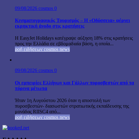
09/08/2026
cosmos
0
Κινηματογραφικός Τουρισμός – Η «Οδύσσεια» φέρνει
εκρηκτική άνοδο στις κρατήσεις
Η EasyJet Holidays κατέγραψε αύξηση 18% στις κρατήσεις
προς την Ελλάδα σε εβδομαδιαία βάση, η οποία...
ροή ειδήσεων cosmos news
09/08/2026
cosmos
0
Οι εμπειρίες Ελλήνων και Γάλλων πυροσβεστών από τα
πύρινα μέτωπα
Ήταν 1η Αυγούστου 2026 όταν η αποστολή των
πυροσβεστών- διασωστών στρατιωτικής εκπαίδευσης της
μονάδας RIISC4 από...
ροή ειδήσεων cosmos news