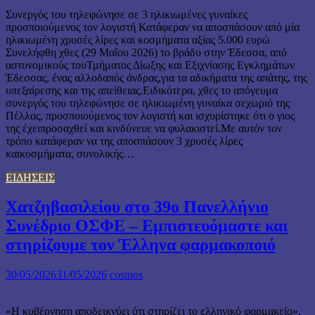
Συνεργός του τηλεφώνησε σε 3 ηλικιωμένες γυναίκες
προσποιούμενος τον λογιστή Κατάφεραν να αποσπάσουν από μία
ηλικιωμένη χρυσές λίρες και κοσμήματα αξίας 5.000 ευρώ
Συνελήφθη χθες (29 Μαΐου 2026) το βράδυ στην Έδεσσα, από
αστυνομικούς τουΤμήματος Δίωξης και Εξιχνίασης Εγκλημάτων
Έδεσσας, ένας αλλοδαπός άνδρας,για τα αδικήματα της απάτης, της
υπεξαίρεσης και της απείθειας.Ειδικότερα, χθες το απόγευμα
συνεργός του τηλεφώνησε σε ηλικιωμένη γυναίκα σεχωριό της
Πέλλας, προσποιούμενος τον λογιστή και ισχυρίστηκε ότι ο γιος
της έχειπροσαχθεί και κινδύνευε να φυλακιστεί.Με αυτόν τον
τρόπο κατάφεραν να της αποσπάσουν 3 χρυσές λίρες
καικοσμήματα, συνολικής…
ΕΙΔΗΣΕΙΣ
Χατζηβασιλείου στο 39ο Πανελλήνιο
Συνέδριο ΟΣΦΕ – Εμπιστευόμαστε και
στηρίζουμε τον Έλληνα φαρμακοποιό
30/05/2026
31/05/2026
cosmos
«Η κυβέρνηση αποδεικνύει ότι στηρίζει το ελληνικό φαρμακείο»,