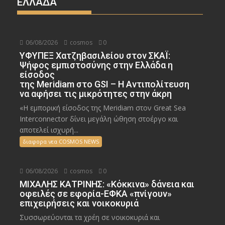
ΕΛΛΑΔΑ
06/08/2026
cosmos
0
ΥΦΥΠΕΞ Χατζηβασιλείου στον ΣΚΑΪ:
Ψήφος εμπιστοσύνης στην Ελλάδα η
είσοδος
της Meridiam στο GSI – Η Αντιπολίτευση
να αφήσει τις μικρότητες στην άκρη
«Η εμπορική είσοδος της Meridiam στον Great Sea
Interconnector δίνει μεγάλη ώθηση στοέργο και
αποτελεί ισχυρή...
διαφορα νεα COSMOS NEWS
06/08/2026
cosmos
0
ΜΙΧΑΛΗΣ ΚΑΤΡΙΝΗΣ: «Κόκκινα» δάνεια και
οφειλές σε εφορία-ΕΦΚΑ «πνίγουν»
επιχειρήσεις και νοικοκυριά
Συσσωρεύονται τα χρέη σε νοικοκυριά και