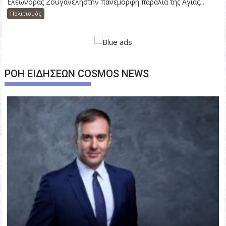
Ελεωνόρας Ζουγανέληστην πανέμορφη παραλία της Αγίας...
Πολιτισμός
ΡΟΗ ΕΙΔΗΣΕΩΝ COSMOS NEWS