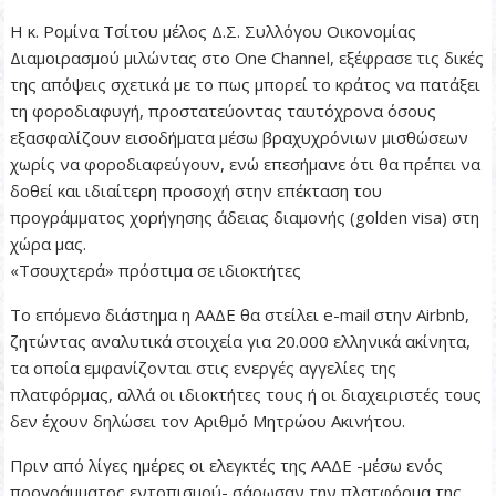
Η κ. Ρομίνα Τσίτου μέλος Δ.Σ. Συλλόγου Οικονομίας
Διαμοιρασμού μιλώντας στο One Channel, εξέφρασε τις δικές
της απόψεις σχετικά με το πως μπορεί το κράτος να πατάξει
τη φοροδιαφυγή, προστατεύοντας ταυτόχρονα όσους
εξασφαλίζουν εισοδήματα μέσω βραχυχρόνιων μισθώσεων
χωρίς να φοροδιαφεύγουν, ενώ επεσήμανε ότι θα πρέπει να
δοθεί και ιδιαίτερη προσοχή στην επέκταση του
προγράμματος χορήγησης άδειας διαμονής (golden visa) στη
χώρα μας.
«Τσουχτερά» πρόστιμα σε ιδιοκτήτες
Το επόμενο διάστημα η ΑΑΔΕ θα στείλει e-mail στην Airbnb,
ζητώντας αναλυτικά στοιχεία για 20.000 ελληνικά ακίνητα,
τα οποία εμφανίζονται στις ενεργές αγγελίες της
πλατφόρμας, αλλά οι ιδιοκτήτες τους ή οι διαχειριστές τους
δεν έχουν δηλώσει τον Αριθμό Μητρώου Ακινήτου.
Πριν από λίγες ημέρες οι ελεγκτές της ΑΑΔΕ -μέσω ενός
προγράμματος εντοπισμού- σάρωσαν την πλατφόρμα της