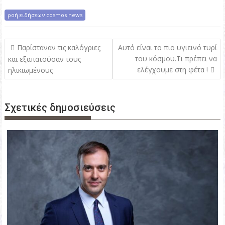
ροή ειδήσεων cosmos news
Π
Παρίσταναν τις καλόγριες
Αυτό είναι το πιο υγιεινό τυρί
λ
του κόσμου.Τι πρέπει να
και εξαπατούσαν τους
ελέγχουμε στη φέτα !
ηλικιωμένους
ο
ή
γ
Σχετικές δημοσιεύσεις
η
σ
η
ά
ρ
θ
ρ
ω
ν