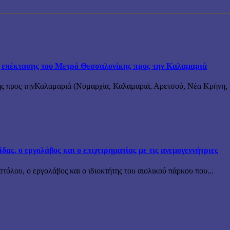
ης επέκτασης του Μετρό Θεσσαλονίκης προς την Καλαμαριά
ς προς τηνΚαλαμαριά (Νομαρχία, Καλαμαριά, Αρετσού, Νέα Κρήνη, κ
ς, ο εργολάβος και ο επιχειρηματίας με τις ανεμογεννήτριες
όλου, ο εργολάβος και ο ιδιοκτήτης του αιολικού πάρκου που...