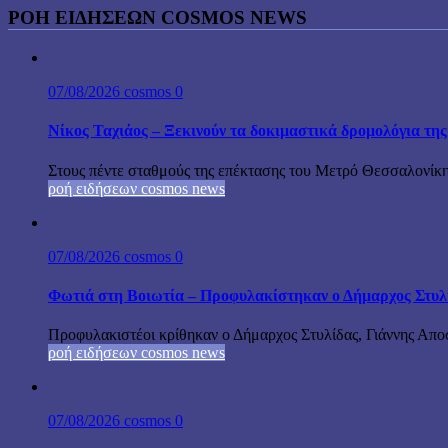
ΡΟΗ ΕΙΔΗΣΕΩΝ COSMOS NEWS
07/08/2026
cosmos
0
Νίκος Ταχιάος – Ξεκινούν τα δοκιμαστικά δρομολόγια τ
Στους πέντε σταθμούς της επέκτασης του Μετρό Θεσσαλονίκη
ροή ειδήσεων cosmos news
07/08/2026
cosmos
0
Φωτιά στη Βοιωτία – Προφυλακίστηκαν ο Δήμαρχος Στυλίδα
Προφυλακιστέοι κρίθηκαν ο Δήμαρχος Στυλίδας, Γιάννης Αποστ
ροή ειδήσεων cosmos news
07/08/2026
cosmos
0