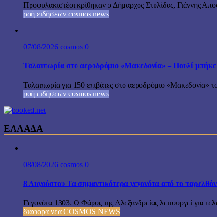
Προφυλακιστέοι κρίθηκαν ο Δήμαρχος Στυλίδας, Γιάννης Αποστ
ροή ειδήσεων cosmos news
07/08/2026
cosmos
0
Ταλαιπωρία στο αεροδρόμιο «Μακεδονία» – Πουλί μπήκε
Ταλαιπωρία για 150 επιβάτες στο αεροδρόμιο «Μακεδονία» το
ροή ειδήσεων cosmos news
ΕΛΛΑΔΑ
08/08/2026
cosmos
0
8 Αυγούστου Τα σημαντικότερα γεγονότα από το παρελθόν
Γεγονότα 1303: Ο Φάρος της Αλεξανδρείας λειτουργεί για τελε
διαφορα νεα COSMOS NEWS