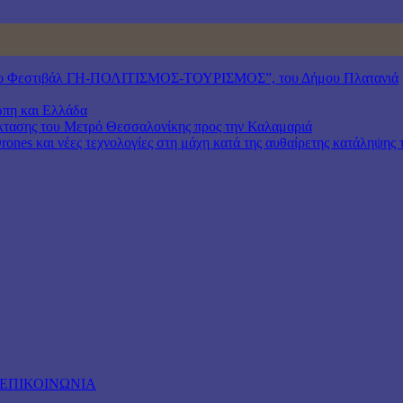
6, 16ο Φεστιβάλ ΓΗ-ΠΟΛΙΤΙΣΜΟΣ-ΤΟΥΡΙΣΜΟΣ”, του Δήμου Πλατανιά
ώπη και Ελλάδα
πέκτασης του Μετρό Θεσσαλονίκης προς την Καλαμαριά
ones και νέες τεχνολογίες στη μάχη κατά της αυθαίρετης κατάληψης 
ΕΠΙΚΟΙΝΩΝΙΑ