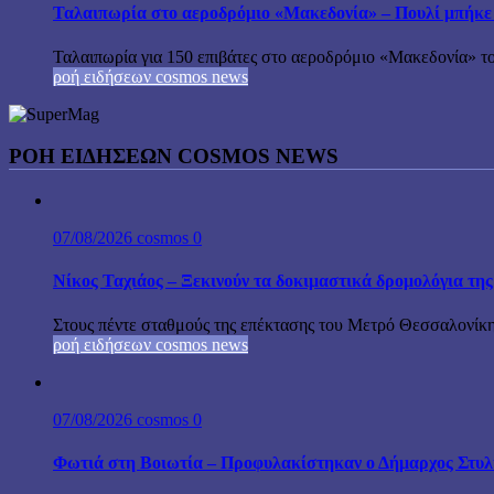
Ταλαιπωρία στο αεροδρόμιο «Μακεδονία» – Πουλί μπήκε
Ταλαιπωρία για 150 επιβάτες στο αεροδρόμιο «Μακεδονία» το
ροή ειδήσεων cosmos news
ΡΟΉ ΕΙΔΉΣΕΩΝ COSMOS NEWS
07/08/2026
cosmos
0
Νίκος Ταχιάος – Ξεκινούν τα δοκιμαστικά δρομολόγια τ
Στους πέντε σταθμούς της επέκτασης του Μετρό Θεσσαλονίκη
ροή ειδήσεων cosmos news
07/08/2026
cosmos
0
Φωτιά στη Βοιωτία – Προφυλακίστηκαν ο Δήμαρχος Στυλίδα