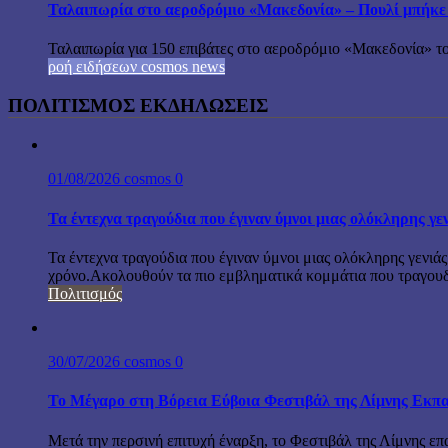
Ταλαιπωρία στο αεροδρόμιο «Μακεδονία» – Πουλί μπήκε
Ταλαιπωρία για 150 επιβάτες στο αεροδρόμιο «Μακεδονία» το
ροή ειδήσεων cosmos news
ΠΟΛΙΤΙΣΜΟΣ ΕΚΔΗΛΩΣΕΙΣ
01/08/2026
cosmos
0
Τα έντεχνα τραγούδια που έγιναν ύμνοι μιας ολόκληρης γε
Τα έντεχνα τραγούδια που έγιναν ύμνοι μιας ολόκληρης γενιάς
χρόνο.Ακολουθούν τα πιο εμβληματικά κομμάτια που τραγουδή
Πολιτισμός
30/07/2026
cosmos
0
Το Μέγαρο στη Βόρεια Εύβοια Φεστιβάλ της Λίμνης Εκπα
Μετά την περσινή επιτυχή έναρξη, το Φεστιβάλ της Λίμνης επ