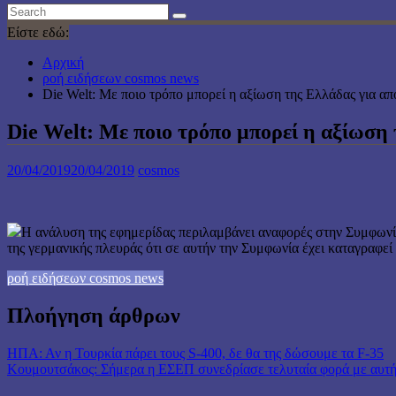
Είστε εδώ:
Αρχική
ροή ειδήσεων cosmos news
Die Welt: Με ποιο τρόπο μπορεί η αξίωση της Ελλάδας για α
Die Welt: Με ποιο τρόπο μπορεί η αξίωση
20/04/2019
20/04/2019
cosmos
Η ανάλυση της εφημερίδας περιλαμβάνει αναφορές στην Συμφωνία
της γερμανικής πλευράς ότι σε αυτήν την Συμφωνία έχει καταγραφεί ό
ροή ειδήσεων cosmos news
Πλοήγηση άρθρων
ΗΠΑ: Αν η Τουρκία πάρει τους S-400, δε θα της δώσουμε τα F-35
Κουμουτσάκος: Σήμερα η ΕΣΕΠ συνεδρίασε τελυταία φορά με αυτή