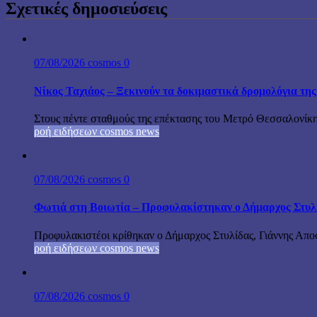
Σχετικές δημοσιεύσεις
07/08/2026
cosmos
0
Νίκος Ταχιάος – Ξεκινούν τα δοκιμαστικά δρομολόγια τ
Στους πέντε σταθμούς της επέκτασης του Μετρό Θεσσαλονίκη
ροή ειδήσεων cosmos news
07/08/2026
cosmos
0
Φωτιά στη Βοιωτία – Προφυλακίστηκαν ο Δήμαρχος Στυλίδα
Προφυλακιστέοι κρίθηκαν ο Δήμαρχος Στυλίδας, Γιάννης Αποστ
ροή ειδήσεων cosmos news
07/08/2026
cosmos
0