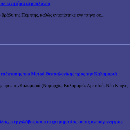
 σε κινητήρα αεροπλάνου
 βράδυ της Πέμπτης, καθώς εντοπίστηκε ένα πτηνό σε...
ης επέκτασης του Μετρό Θεσσαλονίκης προς την Καλαμαριά
ς προς τηνΚαλαμαριά (Νομαρχία, Καλαμαριά, Αρετσού, Νέα Κρήνη, κ
ς, ο εργολάβος και ο επιχειρηματίας με τις ανεμογεννήτριες