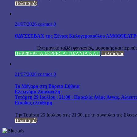
Πολιτισμός
24/07/2026
cosmos
0
ΟΔΥΣΣΕΒΑΧ της Ξένιας Καλογεροπούλου ΑΜΦΙΘΕΑΤΡΟ Δ
Ένα μαγικό ταξίδι φαντασίας, μουσικής και περιπέτειας
ΠΕΡΙΦΕΡΕΙΑ ΣΕΡΡΕΣ ΑΙΤΩ/ΛΝΙΑ ΚΛΠ
Πολιτισμός
21/07/2026
cosmos
0
Το Μέγαρο στη Βόρεια Εύβοια
Ελεωνόρα Ζουγανέλη
Τετάρτη 29 Ιουλίου | 21:00 | Παραλία Αγίας Άννας, Αλιευ
Είσοδος ελεύθερη
Την Τετάρτη 29 Ιουλίου στις 21:00, με τη συναυλία της Ελεω
Πολιτισμός