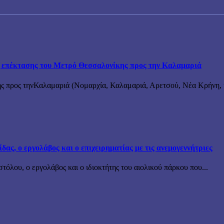
ης επέκτασης του Μετρό Θεσσαλονίκης προς την Καλαμαριά
ς προς τηνΚαλαμαριά (Νομαρχία, Καλαμαριά, Αρετσού, Νέα Κρήνη, κ
ς, ο εργολάβος και ο επιχειρηματίας με τις ανεμογεννήτριες
όλου, ο εργολάβος και ο ιδιοκτήτης του αιολικού πάρκου που...