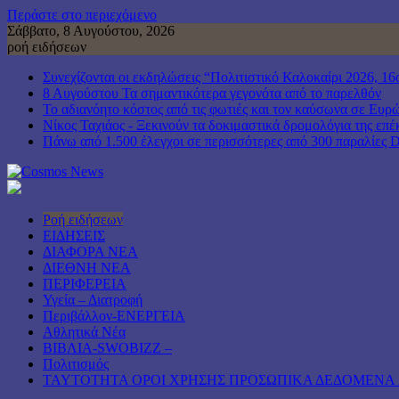
Περάστε στο περιεχόμενο
Σάββατο, 8 Αυγούστου, 2026
ροή ειδήσεων
Συνεχίζονται οι εκδηλώσεις “Πολιτιστικό Καλοκαίρι 202
8 Αυγούστου Τα σημαντικότερα γεγονότα από το παρελθόν
Το αδιανόητο κόστος από τις φωτιές και τον καύσωνα σε Ευρ
Νίκος Ταχιάος - Ξεκινούν τα δοκιμαστικά δρομολόγια της ε
Πάνω από 1.500 έλεγχοι σε περισσότερες από 300 παραλίες Dr
Ροή ειδήσεων
ΕΙΔΗΣΕΙΣ
ΔΙΑΦΟΡΑ ΝΕΑ
ΔΙΕΘΝΗ ΝΕΑ
ΠΕΡΙΦΕΡΕΙΑ
Υγεία – Διατροφή
Περιβάλλον-ΕΝΕΡΓΕΙΑ
Αθλητικά Νέα
ΒΙΒΛΙΑ-SWOBIZZ –
Πολιτισμός
TAYTOTHTA ΟΡΟΙ ΧΡΗΣΗΣ ΠΡΟΣΩΠΙΚΑ ΔΕΔΟΜΕΝΑ 