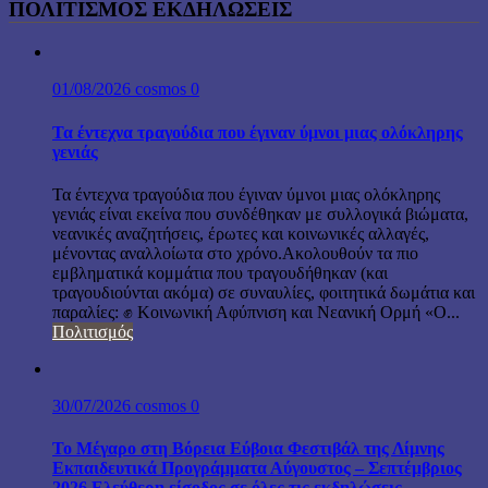
ΠΟΛΙΤΙΣΜΟΣ ΕΚΔΗΛΩΣΕΙΣ
01/08/2026
cosmos
0
Τα έντεχνα τραγούδια που έγιναν ύμνοι μιας ολόκληρης
γενιάς
Τα έντεχνα τραγούδια που έγιναν ύμνοι μιας ολόκληρης
γενιάς είναι εκείνα που συνδέθηκαν με συλλογικά βιώματα,
νεανικές αναζητήσεις, έρωτες και κοινωνικές αλλαγές,
μένοντας αναλλοίωτα στο χρόνο.Ακολουθούν τα πιο
εμβληματικά κομμάτια που τραγουδήθηκαν (και
τραγουδιούνται ακόμα) σε συναυλίες, φοιτητικά δωμάτια και
παραλίες: ✊ Κοινωνική Αφύπνιση και Νεανική Ορμή «Ο...
Πολιτισμός
30/07/2026
cosmos
0
Το Μέγαρο στη Βόρεια Εύβοια Φεστιβάλ της Λίμνης
Εκπαιδευτικά Προγράμματα Αύγουστος – Σεπτέμβριος
2026 Ελεύθερη είσοδος σε όλες τις εκδηλώσεις