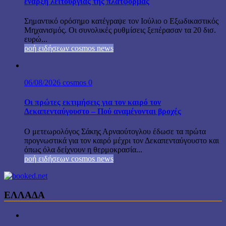
έναρξη λειτουργίας της πλατφόρμας
Σημαντικό ορόσημο κατέγραψε τον Ιούλιο ο Εξωδικαστικός
Μηχανισμός. Οι συνολικές ρυθμίσεις ξεπέρασαν τα 20 δισ.
ευρώ...
ροή ειδήσεων cosmos news
06/08/2026
cosmos
0
Οι πρώτες εκτιμήσεις για τον καιρό τον
Δεκαπενταύγουστο – Πού αναμένονται βροχές
Ο μετεωρολόγος Σάκης Αρναούτογλου έδωσε τα πρώτα
προγνωστικά για τον καιρό μέχρι τον Δεκαπενταύγουστο και
όπως όλα δείχνουν η θερμοκρασία...
ροή ειδήσεων cosmos news
ΕΛΛΑΔΑ