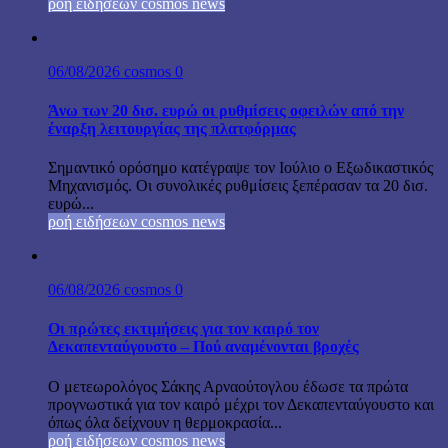
ροή ειδήσεων cosmos news
06/08/2026
cosmos
0
Άνω των 20 δισ. ευρώ οι ρυθμίσεις οφειλών από την
έναρξη λειτουργίας της πλατφόρμας
Σημαντικό ορόσημο κατέγραψε τον Ιούλιο ο Εξωδικαστικός
Μηχανισμός. Οι συνολικές ρυθμίσεις ξεπέρασαν τα 20 δισ.
ευρώ...
ροή ειδήσεων cosmos news
06/08/2026
cosmos
0
Οι πρώτες εκτιμήσεις για τον καιρό τον
Δεκαπενταύγουστο – Πού αναμένονται βροχές
Ο μετεωρολόγος Σάκης Αρναούτογλου έδωσε τα πρώτα
προγνωστικά για τον καιρό μέχρι τον Δεκαπενταύγουστο και
όπως όλα δείχνουν η θερμοκρασία...
ροή ειδήσεων cosmos news