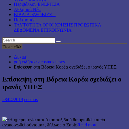
Περιβάλλον-ΕΝΕΡΓΕΙΑ
Αθλητικά Νέα
ΒΙΒΛΙΑ-SWOBIZZ –
Πολιτισμός
TAYTOTHTA ΟΡΟΙ ΧΡΗΣΗΣ ΠΡΟΣΩΠΙΚΑ
ΔΕΔΟΜΕΝΑ ΕΠΙΚΟΙΝΩΝΙΑ
Είστε εδώ:
Αρχική
ροή ειδήσεων cosmos news
Eπίσκεψη στη Βόρεια Κορέα σχεδιάζει o ιρανός ΥΠΕΞ
Eπίσκεψη στη Βόρεια Κορέα σχεδιάζει o
ιρανός ΥΠΕΞ
28/04/2019
cosmos
«Η ημερομηνία αυτού του ταξιδιού θα ορισθεί και θα
ανακοινωθεί σύντομα», δήλωσε ο Ζαρίφ
Read more