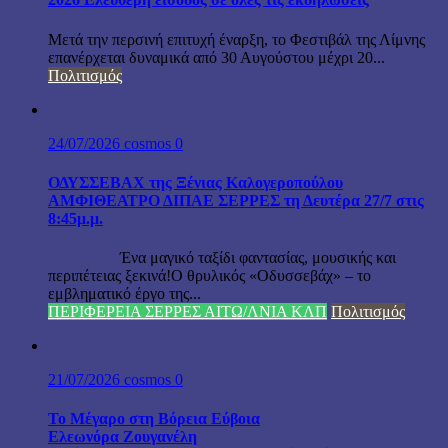
Μετά την περσινή επιτυχή έναρξη, το Φεστιβάλ της Λίμνης
επανέρχεται δυναμικά από 30 Αυγούστου μέχρι 20...
Πολιτισμός
24/07/2026
cosmos
0
ΟΔΥΣΣΕΒΑΧ της Ξένιας Καλογεροπούλου
ΑΜΦΙΘΕΑΤΡΟ ΔΙΠΑΕ ΣΕΡΡΕΣ τη Δευτέρα 27/7 στις
8:45μ.μ.
Ένα μαγικό ταξίδι φαντασίας, μουσικής και
περιπέτειας ξεκινά!Ο θρυλικός «Οδυσσεβάχ» – το
εμβληματικό έργο της...
ΠΕΡΙΦΕΡΕΙΑ ΣΕΡΡΕΣ ΑΙΤΩ/ΛΝΙΑ ΚΛΠ
Πολιτισμός
21/07/2026
cosmos
0
Το Μέγαρο στη Βόρεια Εύβοια
Ελεωνόρα Ζουγανέλη