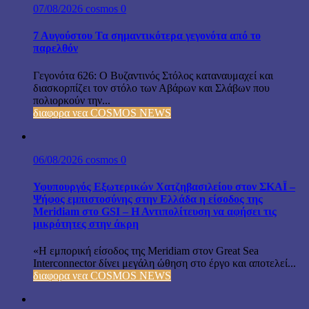
07/08/2026
cosmos
0
7 Αυγούστου Τα σημαντικότερα γεγονότα από το
παρελθόν
Γεγονότα 626: Ο Βυζαντινός Στόλος καταναυμαχεί και
διασκορπίζει τον στόλο των Αβάρων και Σλάβων που
πολιορκούν την...
διαφορα νεα COSMOS NEWS
06/08/2026
cosmos
0
Υφυπουργός Εξωτερικών Χατζηβασιλείου στον ΣΚΑΪ –
Ψήφος εμπιστοσύνης στην Ελλάδα η είσοδος της
Meridiam στο GSI – Η Αντιπολίτευση να αφήσει τις
μικρότητες στην άκρη
«Η εμπορική είσοδος της Meridiam στον Great Sea
Interconnector δίνει μεγάλη ώθηση στο έργο και αποτελεί...
διαφορα νεα COSMOS NEWS