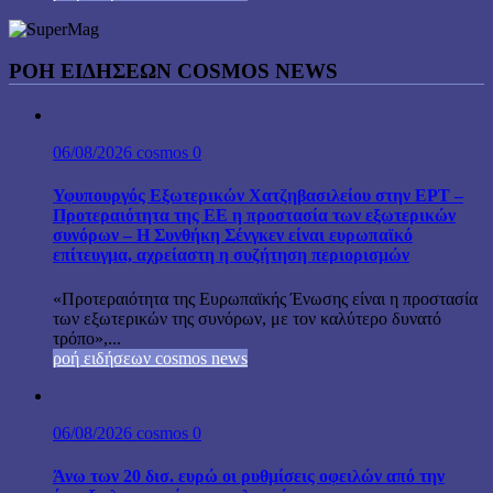
ΡΟΉ ΕΙΔΉΣΕΩΝ COSMOS NEWS
06/08/2026
cosmos
0
Υφυπουργός Εξωτερικών Χατζηβασιλείου στην ΕΡΤ –
Προτεραιότητα της ΕΕ η προστασία των εξωτερικών
συνόρων – Η Συνθήκη Σένγκεν είναι ευρωπαϊκό
επίτευγμα, αχρείαστη η συζήτηση περιορισμών
«Προτεραιότητα της Ευρωπαϊκής Ένωσης είναι η προστασία
των εξωτερικών της συνόρων, με τον καλύτερο δυνατό
τρόπο»,...
ροή ειδήσεων cosmos news
06/08/2026
cosmos
0
Άνω των 20 δισ. ευρώ οι ρυθμίσεις οφειλών από την