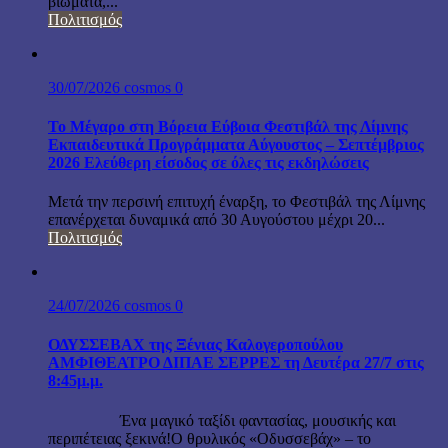
βιώματα,...
Πολιτισμός
30/07/2026
cosmos
0
Το Μέγαρο στη Βόρεια Εύβοια Φεστιβάλ της Λίμνης
Εκπαιδευτικά Προγράμματα Αύγουστος – Σεπτέμβριος
2026 Ελεύθερη είσοδος σε όλες τις εκδηλώσεις
Μετά την περσινή επιτυχή έναρξη, το Φεστιβάλ της Λίμνης
επανέρχεται δυναμικά από 30 Αυγούστου μέχρι 20...
Πολιτισμός
24/07/2026
cosmos
0
ΟΔΥΣΣΕΒΑΧ της Ξένιας Καλογεροπούλου
ΑΜΦΙΘΕΑΤΡΟ ΔΙΠΑΕ ΣΕΡΡΕΣ τη Δευτέρα 27/7 στις
8:45μ.μ.
Ένα μαγικό ταξίδι φαντασίας, μουσικής και
περιπέτειας ξεκινά!Ο θρυλικός «Οδυσσεβάχ» – το