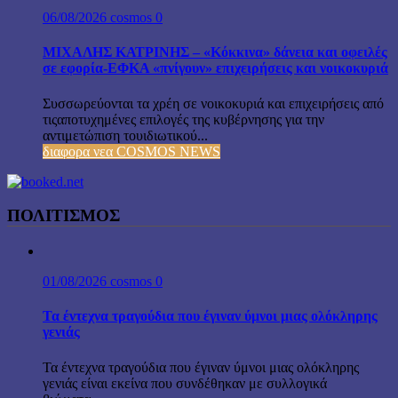
06/08/2026
cosmos
0
ΜΙΧΑΛΗΣ ΚΑΤΡΙΝΗΣ – «Κόκκινα» δάνεια και οφειλές
σε εφορία-ΕΦΚΑ «πνίγουν» επιχειρήσεις και νοικοκυριά
Συσσωρεύονται τα χρέη σε νοικοκυριά και επιχειρήσεις από
τιςαποτυχημένες επιλογές της κυβέρνησης για την
αντιμετώπιση τουιδιωτικού...
διαφορα νεα COSMOS NEWS
ΠΟΛΙΤΙΣΜΟΣ
01/08/2026
cosmos
0
Τα έντεχνα τραγούδια που έγιναν ύμνοι μιας ολόκληρης
γενιάς
Τα έντεχνα τραγούδια που έγιναν ύμνοι μιας ολόκληρης
γενιάς είναι εκείνα που συνδέθηκαν με συλλογικά