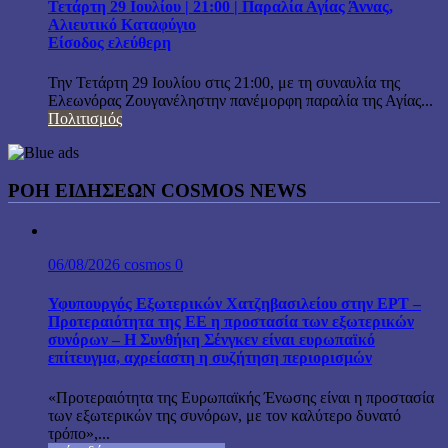
Τετάρτη 29 Ιουλίου | 21:00 | Παραλία Αγίας Άννας,
Αλιευτικό Καταφύγιο
Είσοδος ελεύθερη
Την Τετάρτη 29 Ιουλίου στις 21:00, με τη συναυλία της
Ελεωνόρας Ζουγανέληστην πανέμορφη παραλία της Αγίας...
Πολιτισμός
ΡΟΗ ΕΙΔΗΣΕΩΝ COSMOS NEWS
06/08/2026
cosmos
0
Υφυπουργός Εξωτερικών Χατζηβασιλείου στην ΕΡΤ –
Προτεραιότητα της ΕΕ η προστασία των εξωτερικών
συνόρων – Η Συνθήκη Σένγκεν είναι ευρωπαϊκό
επίτευγμα, αχρείαστη η συζήτηση περιορισμών
«Προτεραιότητα της Ευρωπαϊκής Ένωσης είναι η προστασία
των εξωτερικών της συνόρων, με τον καλύτερο δυνατό
τρόπο»,...