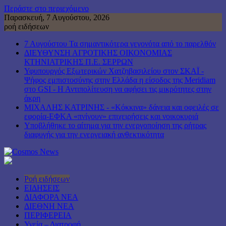
Περάστε στο περιεχόμενο
Παρασκευή, 7 Αυγούστου, 2026
ροή ειδήσεων
7 Αυγούστου Τα σημαντικότερα γεγονότα από το παρελθόν
ΔΙΕΥΘΥΝΣΗ ΑΓΡΟΤΙΚΗΣ ΟΙΚΟΝΟΜΙΑΣ
ΚΤΗΝΙΑΤΡΙΚΗΣ Π.Ε. ΣΕΡΡΩΝ
Υφυπουργός Εξωτερικών Χατζηβασιλείου στον ΣΚΑΪ -
Ψήφος εμπιστοσύνης στην Ελλάδα η είσοδος της Meridiam
στο GSI - Η Αντιπολίτευση να αφήσει τις μικρότητες στην
άκρη
ΜΙΧΑΛΗΣ ΚΑΤΡΙΝΗΣ - «Κόκκινα» δάνεια και οφειλές σε
εφορία-ΕΦΚΑ «πνίγουν» επιχειρήσεις και νοικοκυριά
Υποβλήθηκε το αίτημα για την ενεργοποίηση της ρήτρας
διαφυγής για την ενεργειακή ανθεκτικότητα
Ροή ειδήσεων
ΕΙΔΗΣΕΙΣ
ΔΙΑΦΟΡΑ ΝΕΑ
ΔΙΕΘΝΗ ΝΕΑ
ΠΕΡΙΦΕΡΕΙΑ
Υγεία – Διατροφή