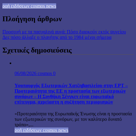
ροή ειδήσεων cosmos news
Πλοήγηση άρθρων
Προσοχή με τα πασχαλινά αυγά: Πόσο διαρκούν εκτός ψυγείου
Δες πόσο άλλαξε ο πλανήτης από το 1984 μέχρι σήμερα
Σχετικές δημοσιεύσεις
06/08/2026
cosmos
0
Υφυπουργός Εξωτερικών Χατζηβασιλείου στην ΕΡΤ –
Προτεραιότητα της ΕΕ η προστασία των εξωτερικών
συνόρων – Η Συνθήκη Σένγκεν είναι ευρωπαϊκό
επίτευγμα, αχρείαστη η συζήτηση περιορισμών
«Προτεραιότητα της Ευρωπαϊκής Ένωσης είναι η προστασία
των εξωτερικών της συνόρων, με τον καλύτερο δυνατό
τρόπο»,...
ροή ειδήσεων cosmos news