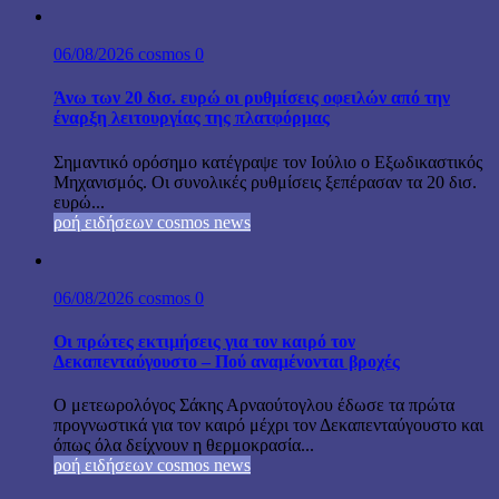
06/08/2026
cosmos
0
Άνω των 20 δισ. ευρώ οι ρυθμίσεις οφειλών από την
έναρξη λειτουργίας της πλατφόρμας
Σημαντικό ορόσημο κατέγραψε τον Ιούλιο ο Εξωδικαστικός
Μηχανισμός. Οι συνολικές ρυθμίσεις ξεπέρασαν τα 20 δισ.
ευρώ...
ροή ειδήσεων cosmos news
06/08/2026
cosmos
0
Οι πρώτες εκτιμήσεις για τον καιρό τον
Δεκαπενταύγουστο – Πού αναμένονται βροχές
Ο μετεωρολόγος Σάκης Αρναούτογλου έδωσε τα πρώτα
προγνωστικά για τον καιρό μέχρι τον Δεκαπενταύγουστο και
όπως όλα δείχνουν η θερμοκρασία...
ροή ειδήσεων cosmos news