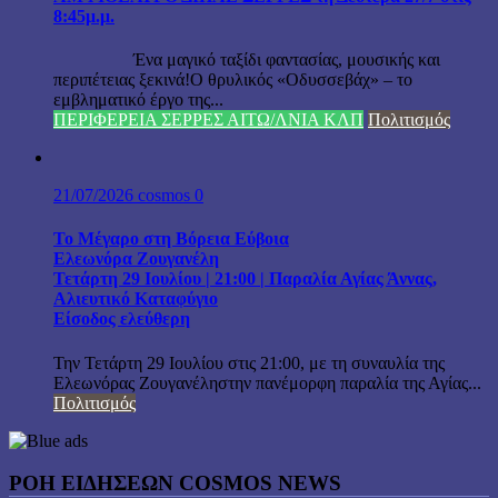
8:45μ.μ.
Ένα μαγικό ταξίδι φαντασίας, μουσικής και
περιπέτειας ξεκινά!Ο θρυλικός «Οδυσσεβάχ» – το
εμβληματικό έργο της...
ΠΕΡΙΦΕΡΕΙΑ ΣΕΡΡΕΣ ΑΙΤΩ/ΛΝΙΑ ΚΛΠ
Πολιτισμός
21/07/2026
cosmos
0
Το Μέγαρο στη Βόρεια Εύβοια
Ελεωνόρα Ζουγανέλη
Τετάρτη 29 Ιουλίου | 21:00 | Παραλία Αγίας Άννας,
Αλιευτικό Καταφύγιο
Είσοδος ελεύθερη
Την Τετάρτη 29 Ιουλίου στις 21:00, με τη συναυλία της
Ελεωνόρας Ζουγανέληστην πανέμορφη παραλία της Αγίας...
Πολιτισμός
ΡΟΗ ΕΙΔΗΣΕΩΝ COSMOS NEWS