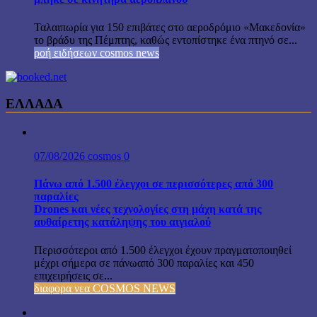
Ταλαιπωρία για 150 επιβάτες στο αεροδρόμιο «Μακεδονία»
το βράδυ της Πέμπτης, καθώς εντοπίστηκε ένα πτηνό σε...
ροή ειδήσεων cosmos news
ΕΛΛΑΔΑ
07/08/2026
cosmos
0
Πάνω από 1.500 έλεγχοι σε περισσότερες από 300
παραλίες
Drones και νέες τεχνολογίες στη μάχη κατά της
αυθαίρετης κατάληψης του αιγιαλού
Περισσότεροι από 1.500 έλεγχοι έχουν πραγματοποιηθεί
μέχρι σήμερα σε πάνωαπό 300 παραλίες και 450
επιχειρήσεις σε...
διαφορα νεα COSMOS NEWS