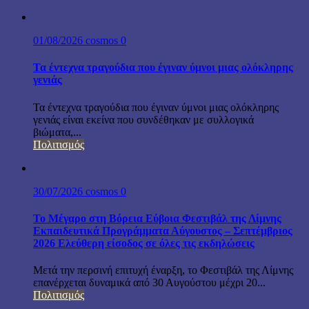
01/08/2026
cosmos
0
Τα έντεχνα τραγούδια που έγιναν ύμνοι μιας ολόκληρης
γενιάς
Τα έντεχνα τραγούδια που έγιναν ύμνοι μιας ολόκληρης
γενιάς είναι εκείνα που συνδέθηκαν με συλλογικά
βιώματα,...
Πολιτισμός
30/07/2026
cosmos
0
Το Μέγαρο στη Βόρεια Εύβοια Φεστιβάλ της Λίμνης
Εκπαιδευτικά Προγράμματα Αύγουστος – Σεπτέμβριος
2026 Ελεύθερη είσοδος σε όλες τις εκδηλώσεις
Μετά την περσινή επιτυχή έναρξη, το Φεστιβάλ της Λίμνης
επανέρχεται δυναμικά από 30 Αυγούστου μέχρι 20...
Πολιτισμός