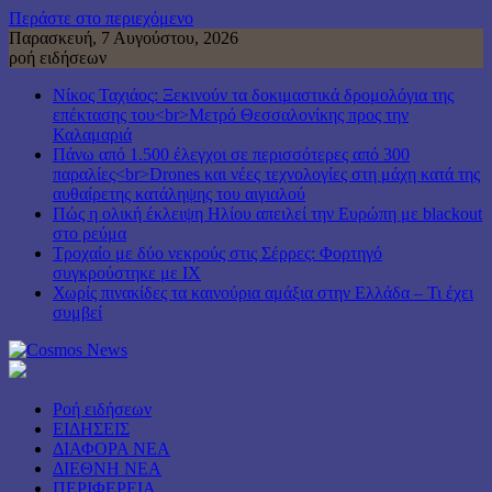
Περάστε στο περιεχόμενο
Παρασκευή, 7 Αυγούστου, 2026
ροή ειδήσεων
Νίκος Ταχιάος: Ξεκινούν τα δοκιμαστικά δρομολόγια της
επέκτασης του<br>Μετρό Θεσσαλονίκης προς την
Καλαμαριά
Πάνω από 1.500 έλεγχοι σε περισσότερες από 300
παραλίες<br>Drones και νέες τεχνολογίες στη μάχη κατά της
αυθαίρετης κατάληψης του αιγιαλού
Πώς η ολική έκλειψη Ηλίου απειλεί την Ευρώπη με blackout
στο ρεύμα
Τροχαίο με δύο νεκρούς στις Σέρρες: Φορτηγό
συγκρούστηκε με ΙΧ
Χωρίς πινακίδες τα καινούρια αμάξια στην Ελλάδα – Τι έχει
συμβεί
Ροή ειδήσεων
ΕΙΔΗΣΕΙΣ
ΔΙΑΦΟΡΑ ΝΕΑ
ΔΙΕΘΝΗ ΝΕΑ
ΠΕΡΙΦΕΡΕΙΑ