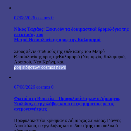
07/08/2026
cosmos
0
Νίκος Ταχιάος: Ξεκινούν τα δοκιμαστικά δρομολόγια της
επέκτασης του
Μετρό Θεσσαλονίκης προς την Καλαμαριά
Στους πέντε σταθμούς της επέκτασης του Μετρό
Θεσσαλονίκης προς τηνΚαλαμαριά (Νομαρχία, Καλαμαριά,
Αρετσού, Νέα Κρήνη, και...
ροή ειδήσεων cosmos news
07/08/2026
cosmos
0
Φωτιά στη Βοιωτία – Προφυλακίστηκαν ο Δήμαρχος
Στυλίδας, ο εργολάβος και ο επιχειρηματίας με τις
ανεμογεννήτριες
Προφυλακιστέοι κρίθηκαν ο Δήμαρχος Στυλίδας, Γιάννης
Αποστόλου, ο εργολάβος και ο ιδιοκτήτης του αιολικού
πάρκου που...