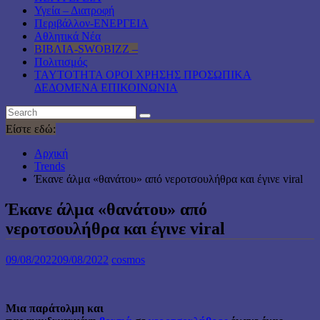
Υγεία – Διατροφή
Περιβάλλον-ΕΝΕΡΓΕΙΑ
Αθλητικά Νέα
ΒΙΒΛΙΑ-SWOBIZZ –
Πολιτισμός
TAYTOTHTA ΟΡΟΙ ΧΡΗΣΗΣ ΠΡΟΣΩΠΙΚΑ
ΔΕΔΟΜΕΝΑ ΕΠΙΚΟΙΝΩΝΙΑ
Είστε εδώ:
Αρχική
Trends
Έκανε άλμα «θανάτου» από νεροτσουλήθρα και έγινε viral
Έκανε άλμα «θανάτου» από
νεροτσουλήθρα και έγινε viral
09/08/2022
09/08/2022
cosmos
Μια παράτολμη και