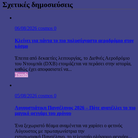
Σχετικές δημοσιεύσεις
06/08/2026
cosmos
0
Κλείνει για πάντα το πιο πολυσύχναστο αεροδρόμιο στον
κόσμο
Έπειτα από δεκαετίες λειτουργίας, το Διεθνές Αεροδρόμιο
του Ντουμπάι (DXB) ετοιμάζεται να περάσει στην ιστορία,
καθώς έχει αποφασιστεί να...
Trends
05/08/2026
cosmos
0
Αυγουστιάτικη Πανσέληνος 2026 – Πότε ανατέλλει το πιο
μαγικό φεγγάρι του χρόνου
Ένα ξεχωριστό θέαμα αναμένεται να χαρίσει ο φετινός
Αύγουστος με πρωταγωνίστρια την
εντυπωσιακή Πανσέληνο, το τελευταίο ολόγιομο φεγγάρι...