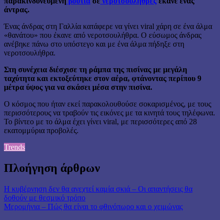
παρακινδυνευμένη
βουτιά
σε
νεροτσουλήθρες
έκανε ένας
άντρας.
Ένας άνδρας στη Γαλλία κατάφερε να γίνει viral χάρη σε ένα άλμα
«θανάτου» που έκανε από νεροτσουλήθρα. Ο εύσωμος άνδρας
ανέβηκε πάνω στο υπόστεγο και με ένα άλμα πήδηξε στη
νεροτσουλήθρα.
Στη συνέχεια διέσχισε τη ράμπα της πισίνας με μεγάλη
ταχύτητα και εκτοξεύτηκε στον αέρα, φτάνοντας περίπου 9
μέτρα ύψος για να σκάσει μέσα στην πισίνα.
Ο κόσμος που ήταν εκεί παρακολουθούσε σοκαρισμένος, με τους
περισσότερους να τραβούν τις εικόνες με τα κινητά τους τηλέφωνα.
Το βίντεο με το άλμα έχει γίνει viral, με περισσότερες από 28
εκατομμύρια προβολές.
Trends
Πλοήγηση άρθρων
Η κυβέρνηση δεν θα ανεχτεί καμία σκιά – Οι απαντήσεις θα
δοθούν με θεσμικό τρόπο
Μερομήνια – Πώς θα είναι το φθινόπωρο και ο χειμώνας