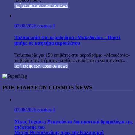
ροή ειδήσεων cosmos news
07/08/2026
cosmos
0
Ταλαιπωρία στο αεροδρόμιο «Μακεδονία» – Πουλί
μπήκε σε κινητήρα αεροπλάνου
Ταλαιπωρία για 150 επιβάτες στο αεροδρόμιο «Μακεδονία»
το βράδυ της Πέμπτης, καθώς εντοπίστηκε ένα πτηνό σε...
ροή ειδήσεων cosmos news
ΡΟΉ ΕΙΔΉΣΕΩΝ COSMOS NEWS
07/08/2026
cosmos
0
Νίκος Ταχιάος: Ξεκινούν τα δοκιμαστικά δρομολόγια της
επέκτασης του
Μετρό Θεσσαλονίκης προς την Καλαμαριά