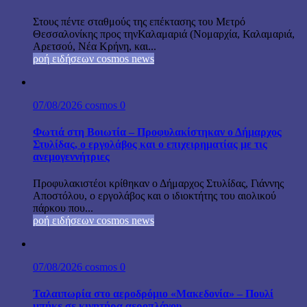
Στους πέντε σταθμούς της επέκτασης του Μετρό
Θεσσαλονίκης προς τηνΚαλαμαριά (Νομαρχία, Καλαμαριά,
Αρετσού, Νέα Κρήνη, και...
ροή ειδήσεων cosmos news
07/08/2026
cosmos
0
Φωτιά στη Βοιωτία – Προφυλακίστηκαν ο Δήμαρχος
Στυλίδας, ο εργολάβος και ο επιχειρηματίας με τις
ανεμογεννήτριες
Προφυλακιστέοι κρίθηκαν ο Δήμαρχος Στυλίδας, Γιάννης
Αποστόλου, ο εργολάβος και ο ιδιοκτήτης του αιολικού
πάρκου που...
ροή ειδήσεων cosmos news
07/08/2026
cosmos
0
Ταλαιπωρία στο αεροδρόμιο «Μακεδονία» – Πουλί
μπήκε σε κινητήρα αεροπλάνου