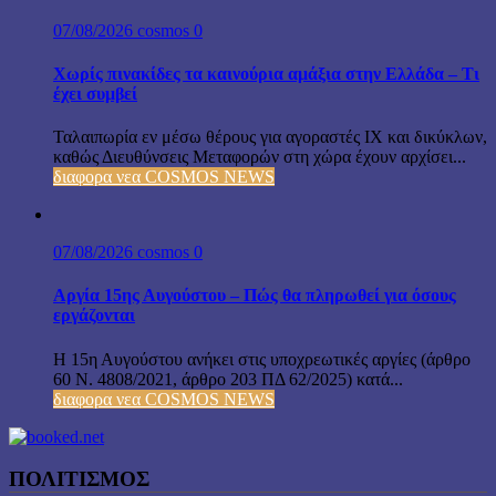
07/08/2026
cosmos
0
Χωρίς πινακίδες τα καινούρια αμάξια στην Ελλάδα – Τι
έχει συμβεί
Ταλαιπωρία εν μέσω θέρους για αγοραστές ΙΧ και δικύκλων,
καθώς Διευθύνσεις Μεταφορών στη χώρα έχουν αρχίσει...
διαφορα νεα COSMOS NEWS
07/08/2026
cosmos
0
Αργία 15ης Αυγούστου – Πώς θα πληρωθεί για όσους
εργάζονται
Η 15η Αυγούστου ανήκει στις υποχρεωτικές αργίες (άρθρο
60 Ν. 4808/2021, άρθρο 203 ΠΔ 62/2025) κατά...
διαφορα νεα COSMOS NEWS
ΠΟΛΙΤΙΣΜΟΣ