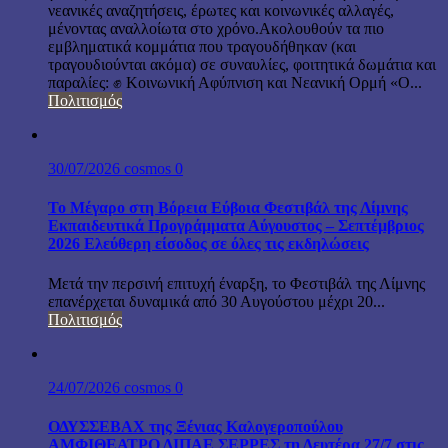
νεανικές αναζητήσεις, έρωτες και κοινωνικές αλλαγές,
μένοντας αναλλοίωτα στο χρόνο.Ακολουθούν τα πιο
εμβληματικά κομμάτια που τραγουδήθηκαν (και
τραγουδιούνται ακόμα) σε συναυλίες, φοιτητικά δωμάτια και
παραλίες: ✊ Κοινωνική Αφύπνιση και Νεανική Ορμή «Ο...
Πολιτισμός
30/07/2026
cosmos
0
Το Μέγαρο στη Βόρεια Εύβοια Φεστιβάλ της Λίμνης
Εκπαιδευτικά Προγράμματα Αύγουστος – Σεπτέμβριος
2026 Ελεύθερη είσοδος σε όλες τις εκδηλώσεις
Μετά την περσινή επιτυχή έναρξη, το Φεστιβάλ της Λίμνης
επανέρχεται δυναμικά από 30 Αυγούστου μέχρι 20...
Πολιτισμός
24/07/2026
cosmos
0
ΟΔΥΣΣΕΒΑΧ της Ξένιας Καλογεροπούλου
ΑΜΦΙΘΕΑΤΡΟ ΔΙΠΑΕ ΣΕΡΡΕΣ τη Δευτέρα 27/7 στις