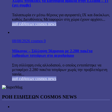
Χωρίς πινακίδες τα καινούρια αμάξια στην Ελλάδα – Τι
έχει συμβεί
Ταλαιπωρία εν μέσω θέρους για αγοραστές ΙΧ και δικύκλων,
καθώς Διευθύνσεις Μεταφορών στη χώρα έχουν αρχίσει...
ροή ειδήσεων cosmos news
08/08/2026
cosmos
0
Μύκονος – Σύλληψη 56χρονου με 2.280 πακέτα
λαθραίων τσιγάρων στο αεροδρόμιο
Στη σύλληψη ενός αλλοδαπού, ο οποίος εντοπίστηκε να
μεταφέρει 2.280 πακέτα τσιγάρων χωρίς την προβλεπόμενη
ταινία...
ροή ειδήσεων cosmos news
ΡΟΉ ΕΙΔΉΣΕΩΝ COSMOS NEWS