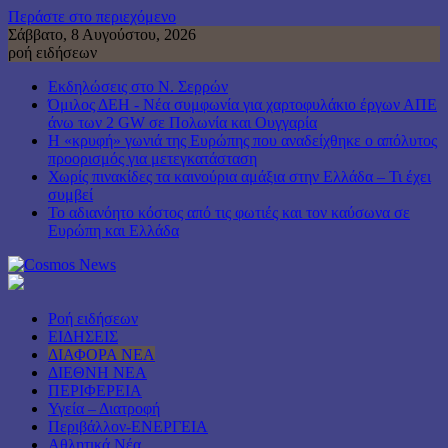
Περάστε στο περιεχόμενο
Σάββατο, 8 Αυγούστου, 2026
ροή ειδήσεων
Εκδηλώσεις στο Ν. Σερρών
Όμιλος ΔΕΗ - Νέα συμφωνία για χαρτοφυλάκιο έργων ΑΠΕ
άνω των 2 GW σε Πολωνία και Ουγγαρία
Η «κρυφή» γωνιά της Ευρώπης που αναδείχθηκε ο απόλυτος
προορισμός για μετεγκατάσταση
Χωρίς πινακίδες τα καινούρια αμάξια στην Ελλάδα – Τι έχει
συμβεί
Το αδιανόητο κόστος από τις φωτιές και τον καύσωνα σε
Ευρώπη και Ελλάδα
Ροή ειδήσεων
ΕΙΔΗΣΕΙΣ
ΔΙΑΦΟΡΑ ΝΕΑ
ΔΙΕΘΝΗ ΝΕΑ
ΠΕΡΙΦΕΡΕΙΑ
Υγεία – Διατροφή
Περιβάλλον-ΕΝΕΡΓΕΙΑ
Αθλητικά Νέα