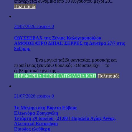
επανέρχεται δυναμικά από 30 Αυγούστου μέχρι 20...
Πολιτισμός
24/07/2026
cosmos
0
ΟΔΥΣΣΕΒΑΧ της Ξένιας Καλογεροπούλου
ΑΜΦΙΘΕΑΤΡΟ ΔΙΠΑΕ ΣΕΡΡΕΣ τη Δευτέρα 27/7 στις
8:45μ.μ.
Ένα μαγικό ταξίδι φαντασίας, μουσικής και
περιπέτειας ξεκινά!Ο θρυλικός «Οδυσσεβάχ» – το
εμβληματικό έργο της...
ΠΕΡΙΦΕΡΕΙΑ ΣΕΡΡΕΣ ΑΙΤΩ/ΛΝΙΑ ΚΛΠ
Πολιτισμός
21/07/2026
cosmos
0
Το Μέγαρο στη Βόρεια Εύβοια
Ελεωνόρα Ζουγανέλη
Τετάρτη 29 Ιουλίου | 21:00 | Παραλία Αγίας Άννας,
Αλιευτικό Καταφύγιο
Είσοδος ελεύθερη