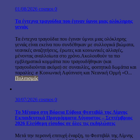
01/08/2026
cosmos
0
Τα έντεχνα τραγούδια που έγιναν ύμνοι μιας ολόκληρης
γενιάς
Τα έντεχνα τραγούδια που έγιναν ύμνοι μιας ολόκληρης
γενιάς είναι εκείνα που συνδέθηκαν με συλλογικά βιώματα,
νεανικές αναζητήσεις, έρωτες και κοινωνικές αλλαγές,
μένοντας αναλλοίωτα στο χρόνο.Ακολουθούν τα πιο
εμβληματικά κομμάτια που τραγουδήθηκαν (και
τραγουδιούνται ακόμα) σε συναυλίες, φοιτητικά δωμάτια και
παραλίες: ✊ Κοινωνική Αφύπνιση και Νεανική Ορμή «Ο...
Πολιτισμός
30/07/2026
cosmos
0
Το Μέγαρο στη Βόρεια Εύβοια Φεστιβάλ της Λίμνης
Εκπαιδευτικά Προγράμματα Αύγουστος – Σεπτέμβριος
2026 Ελεύθερη είσοδος σε όλες τις εκδηλώσεις
Μετά την περσινή επιτυχή έναρξη, το Φεστιβάλ της Λίμνης