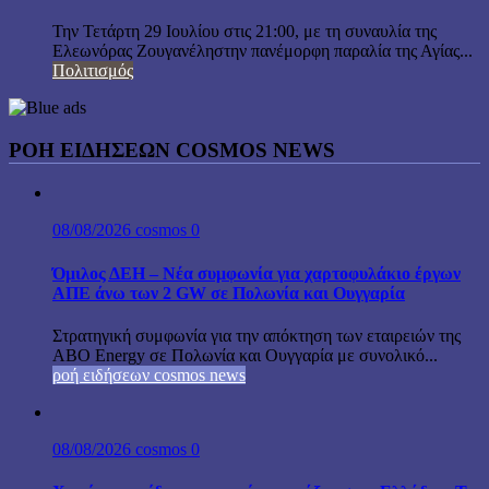
Την Τετάρτη 29 Ιουλίου στις 21:00, με τη συναυλία της
Ελεωνόρας Ζουγανέληστην πανέμορφη παραλία της Αγίας...
Πολιτισμός
ΡΟΗ ΕΙΔΗΣΕΩΝ COSMOS NEWS
08/08/2026
cosmos
0
Όμιλος ΔΕΗ – Νέα συμφωνία για χαρτοφυλάκιο έργων
ΑΠΕ άνω των 2 GW σε Πολωνία και Ουγγαρία
Στρατηγική συμφωνία για την απόκτηση των εταιρειών της
ABO Energy σε Πολωνία και Ουγγαρία με συνολικό...
ροή ειδήσεων cosmos news
08/08/2026
cosmos
0