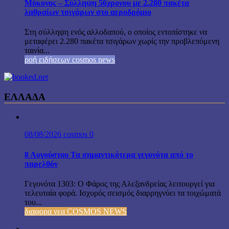
Μύκονος – Σύλληψη 56χρονου με 2.280 πακέτα
λαθραίων τσιγάρων στο αεροδρόμιο
Στη σύλληψη ενός αλλοδαπού, ο οποίος εντοπίστηκε να
μεταφέρει 2.280 πακέτα τσιγάρων χωρίς την προβλεπόμενη
ταινία...
ροή ειδήσεων cosmos news
ΕΛΛΑΔΑ
08/08/2026
cosmos
0
8 Αυγούστου Τα σημαντικότερα γεγονότα από το
παρελθόν
Γεγονότα 1303: Ο Φάρος της Αλεξανδρείας λειτουργεί για
τελευταία φορά. Ισχυρός σεισμός διαρρηγνύει τα τοιχώματά
του...
διαφορα νεα COSMOS NEWS