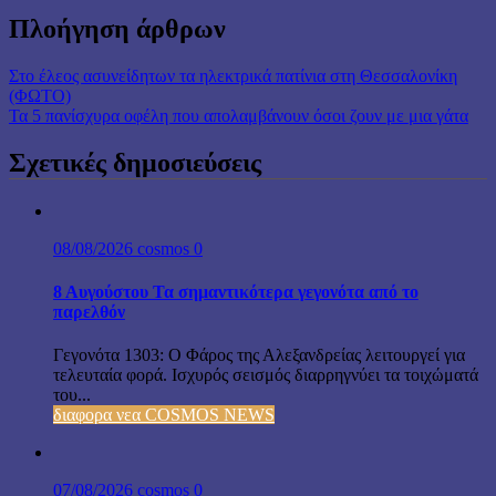
Πλοήγηση άρθρων
Στο έλεος ασυνείδητων τα ηλεκτρικά πατίνια στη Θεσσαλονίκη
(ΦΩΤΟ)
Τα 5 πανίσχυρα οφέλη που απολαμβάνουν όσοι ζουν με μια γάτα
Σχετικές δημοσιεύσεις
08/08/2026
cosmos
0
8 Αυγούστου Τα σημαντικότερα γεγονότα από το
παρελθόν
Γεγονότα 1303: Ο Φάρος της Αλεξανδρείας λειτουργεί για
τελευταία φορά. Ισχυρός σεισμός διαρρηγνύει τα τοιχώματά
του...
διαφορα νεα COSMOS NEWS
07/08/2026
cosmos
0