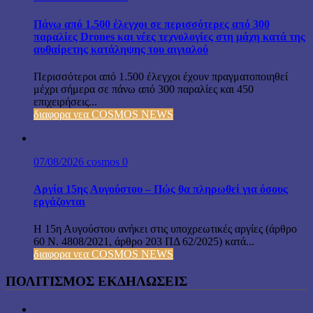
Πάνω από 1.500 έλεγχοι σε περισσότερες από 300
παραλίες Drones και νέες τεχνολογίες στη μάχη κατά της
αυθαίρετης κατάληψης του αιγιαλού
Περισσότεροι από 1.500 έλεγχοι έχουν πραγματοποιηθεί
μέχρι σήμερα σε πάνω από 300 παραλίες και 450
επιχειρήσεις...
διαφορα νεα COSMOS NEWS
07/08/2026
cosmos
0
Αργία 15ης Αυγούστου – Πώς θα πληρωθεί για όσους
εργάζονται
Η 15η Αυγούστου ανήκει στις υποχρεωτικές αργίες (άρθρο
60 Ν. 4808/2021, άρθρο 203 ΠΔ 62/2025) κατά...
διαφορα νεα COSMOS NEWS
ΠΟΛΙΤΙΣΜΟΣ ΕΚΔΗΛΩΣΕΙΣ