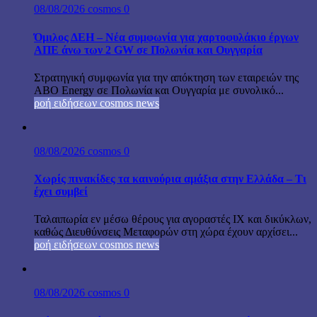
08/08/2026
cosmos
0
Όμιλος ΔΕΗ – Νέα συμφωνία για χαρτοφυλάκιο έργων
ΑΠΕ άνω των 2 GW σε Πολωνία και Ουγγαρία
Στρατηγική συμφωνία για την απόκτηση των εταιρειών της
ABO Energy σε Πολωνία και Ουγγαρία με συνολικό...
ροή ειδήσεων cosmos news
08/08/2026
cosmos
0
Χωρίς πινακίδες τα καινούρια αμάξια στην Ελλάδα – Τι
έχει συμβεί
Ταλαιπωρία εν μέσω θέρους για αγοραστές ΙΧ και δικύκλων,
καθώς Διευθύνσεις Μεταφορών στη χώρα έχουν αρχίσει...
ροή ειδήσεων cosmos news
08/08/2026
cosmos
0