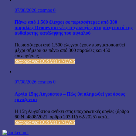
07/08/2026
cosmos
0
Πάνω από 1.500 έλεγχοι σε περισσότερες από 300
παραλίες Drones και νέες τεχνολογίες στη μάχη κατά της
αυθαίρετης κατάληψης του αιγιαλού
Περισσότεροι από 1.500 έλεγχοι έχουν πραγματοποιηθεί
μέχρι σήμερα σε πάνω από 300 παραλίες και 450
επιχειρήσεις...
διαφορα νεα COSMOS NEWS
07/08/2026
cosmos
0
Αργία 15ης Αυγούστου – Πώς θα πληρωθεί για όσους
εργάζονται
Η 15η Αυγούστου ανήκει στις υποχρεωτικές αργίες (άρθρο
60 Ν. 4808/2021, άρθρο 203 ΠΔ 62/2025) κατά...
διαφορα νεα COSMOS NEWS