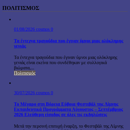
ΠΟΛΙΤΙΣΜΟΣ
01/08/2026
cosmos
0
Τα έντεχνα τραγούδια που έγιναν ύμνοι μιας ολόκληρης
γενιάς
Τα έντεχνα τραγούδια που έγιναν ύμνοι μιας ολόκληρης
γενιάς είναι εκείνα που συνδέθηκαν με συλλογικά
βιώματα,...
Πολιτισμός
30/07/2026
cosmos
0
Το Μέγαρο στη Βόρεια Εύβοια Φεστιβάλ της Λίμνης
Εκπαιδευτικά Προγράμματα Αύγουστος – Σεπτέμβριος
2026 Ελεύθερη είσοδος σε όλες τις εκδηλώσεις
Μετά την περσινή επιτυχή έναρξη, το Φεστιβάλ της Λίμνης