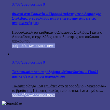
07/08/2026
cosmos
0
Φωτιά στη Βοιωτία – Προφυλακίστηκαν ο Δήμαρχος
Στυλίδας, ο εργολάβος και ο επιχειρηματίας με τις
ανεμογεννήτριες
Προφυλακιστέοι κρίθηκαν ο Δήμαρχος Στυλίδας, Γιάννης
Αποστόλου, ο εργολάβος και ο ιδιοκτήτης του αιολικού
πάρκου που...
ροή ειδήσεων cosmos news
07/08/2026
cosmos
0
Ταλαιπωρία στο αεροδρόμιο «Μακεδονία» – Πουλί
μπήκε σε κινητήρα αεροπλάνου
Ταλαιπωρία για 150 επιβάτες στο αεροδρόμιο «Μακεδονία»
το βράδυ της Πέμπτης, καθώς εντοπίστηκε ένα πτηνό σε...
ροή ειδήσεων cosmos news