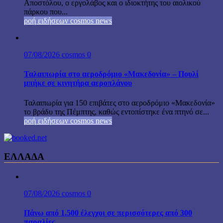
Αποστόλου, ο εργολάβος και ο ιδιοκτήτης του αιολικού
πάρκου που...
ροή ειδήσεων cosmos news
07/08/2026
cosmos
0
Ταλαιπωρία στο αεροδρόμιο «Μακεδονία» – Πουλί
μπήκε σε κινητήρα αεροπλάνου
Ταλαιπωρία για 150 επιβάτες στο αεροδρόμιο «Μακεδονία»
το βράδυ της Πέμπτης, καθώς εντοπίστηκε ένα πτηνό σε...
ροή ειδήσεων cosmos news
ΕΛΛΑΔΑ
07/08/2026
cosmos
0
Πάνω από 1.500 έλεγχοι σε περισσότερες από 300
παραλίες