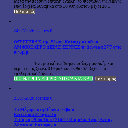
Μετά την περσινή επιτυχή έναρξη, το Φεστιβάλ της Λίμνης
επανέρχεται δυναμικά από 30 Αυγούστου μέχρι 20...
Πολιτισμός
24/07/2026
cosmos
0
ΟΔΥΣΣΕΒΑΧ της Ξένιας Καλογεροπούλου
ΑΜΦΙΘΕΑΤΡΟ ΔΙΠΑΕ ΣΕΡΡΕΣ τη Δευτέρα 27/7 στις
8:45μ.μ.
Ένα μαγικό ταξίδι φαντασίας, μουσικής και
περιπέτειας ξεκινά!Ο θρυλικός «Οδυσσεβάχ» – το
εμβληματικό έργο της...
ΠΕΡΙΦΕΡΕΙΑ ΣΕΡΡΕΣ ΑΙΤΩ/ΛΝΙΑ ΚΛΠ
Πολιτισμός
21/07/2026
cosmos
0
Το Μέγαρο στη Βόρεια Εύβοια
Ελεωνόρα Ζουγανέλη
Τετάρτη 29 Ιουλίου | 21:00 | Παραλία Αγίας Άννας,
Αλιευτικό Καταφύγιο