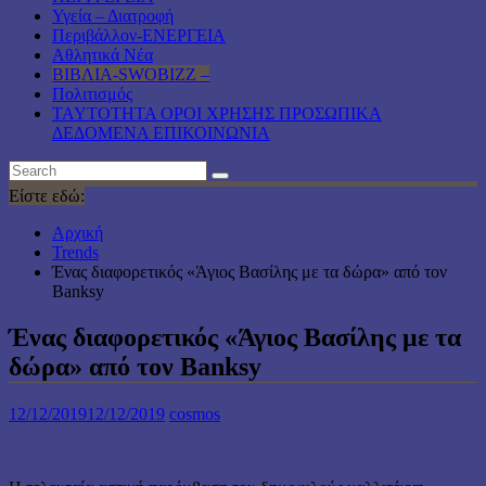
Υγεία – Διατροφή
Περιβάλλον-ΕΝΕΡΓΕΙΑ
Αθλητικά Νέα
ΒΙΒΛΙΑ-SWOBIZZ –
Πολιτισμός
TAYTOTHTA ΟΡΟΙ ΧΡΗΣΗΣ ΠΡΟΣΩΠΙΚΑ
ΔΕΔΟΜΕΝΑ ΕΠΙΚΟΙΝΩΝΙΑ
Είστε εδώ:
Αρχική
Trends
Ένας διαφορετικός «Άγιος Βασίλης με τα δώρα» από τον
Banksy
Ένας διαφορετικός «Άγιος Βασίλης με τα
δώρα» από τον Banksy
12/12/2019
12/12/2019
cosmos