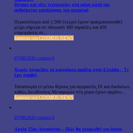
Drones και νέες τεχνολογίες στη μάχη κατά της
αυθαίρετης κατάληψης του αιγιαλού
Περισσότεροι από 1.500 έλεγχοι έχουν πραγματοποιηθεί
μέχρι σήμερα σε πάνωαπό 300 παραλίες και 450
επιχειρήσεις σε...
διαφορα νεα COSMOS NEWS
07/08/2026
cosmos
0
Χωρίς πινακίδες τα καινούρια αμάξια στην Ελλάδα – Τι
έχει συμβεί
Ταλαιπωρία εν μέσω θέρους για αγοραστές ΙΧ και δικύκλων,
καθώς Διευθύνσεις Μεταφορών στη χώρα έχουν αρχίσει...
διαφορα νεα COSMOS NEWS
07/08/2026
cosmos
0
Αργία 15ης Αυγούστου – Πώς θα πληρωθεί για όσους