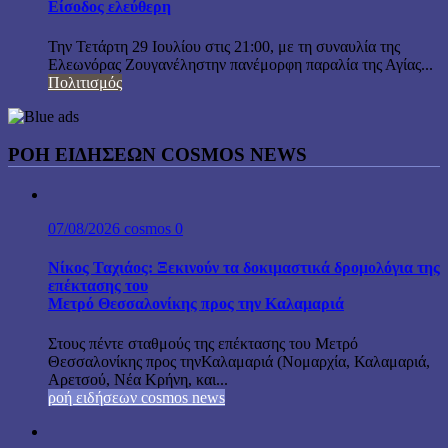
Είσοδος ελεύθερη
Την Τετάρτη 29 Ιουλίου στις 21:00, με τη συναυλία της
Ελεωνόρας Ζουγανέληστην πανέμορφη παραλία της Αγίας...
Πολιτισμός
ΡΟΗ ΕΙΔΗΣΕΩΝ COSMOS NEWS
07/08/2026
cosmos
0
Νίκος Ταχιάος: Ξεκινούν τα δοκιμαστικά δρομολόγια της
επέκτασης του
Μετρό Θεσσαλονίκης προς την Καλαμαριά
Στους πέντε σταθμούς της επέκτασης του Μετρό
Θεσσαλονίκης προς τηνΚαλαμαριά (Νομαρχία, Καλαμαριά,
Αρετσού, Νέα Κρήνη, και...
ροή ειδήσεων cosmos news