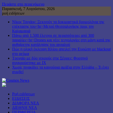
Περάστε στο περιεχόμενο
Παρασκευή, 7 Αυγούστου, 2026
ροή ειδήσεων
Νίκος Ταχιάος: Ξεκινούν τα δοκιμαστικά δρομολόγια της
επέκτασης του<br>Μετρό Θεσσαλονίκης προς την
Καλαμαριά
Πάνω από 1.500 έλεγχοι σε περισσότερες από 300
παραλίες<br>Drones και νέες τεχνολογίες στη μάχη κατά της
αυθαίρετης κατάληψης του αιγιαλού
Πώς η ολική έκλειψη Ηλίου απειλεί την Ευρώπη με blackout
στο ρεύμα
Τροχαίο με δύο νεκρούς στις Σέρρες: Φορτηγό
συγκρούστηκε με ΙΧ
Χωρίς πινακίδες τα καινούρια αμάξια στην Ελλάδα – Τι έχει
συμβεί
Ροή ειδήσεων
ΕΙΔΗΣΕΙΣ
ΔΙΑΦΟΡΑ ΝΕΑ
ΔΙΕΘΝΗ ΝΕΑ
ΠΕΡΙΦΕΡΕΙΑ