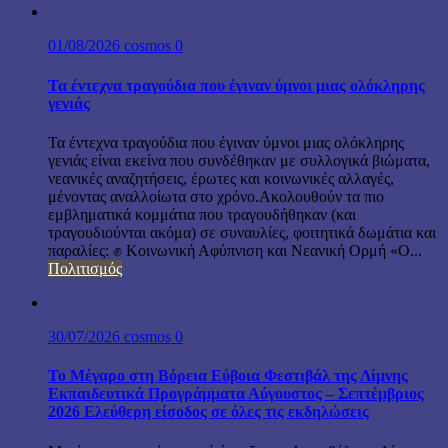
01/08/2026
cosmos
0
Τα έντεχνα τραγούδια που έγιναν ύμνοι μιας ολόκληρης
γενιάς
Τα έντεχνα τραγούδια που έγιναν ύμνοι μιας ολόκληρης
γενιάς είναι εκείνα που συνδέθηκαν με συλλογικά βιώματα,
νεανικές αναζητήσεις, έρωτες και κοινωνικές αλλαγές,
μένοντας αναλλοίωτα στο χρόνο.Ακολουθούν τα πιο
εμβληματικά κομμάτια που τραγουδήθηκαν (και
τραγουδιούνται ακόμα) σε συναυλίες, φοιτητικά δωμάτια και
παραλίες: ✊ Κοινωνική Αφύπνιση και Νεανική Ορμή «Ο...
Πολιτισμός
30/07/2026
cosmos
0
Το Μέγαρο στη Βόρεια Εύβοια Φεστιβάλ της Λίμνης
Εκπαιδευτικά Προγράμματα Αύγουστος – Σεπτέμβριος
2026 Ελεύθερη είσοδος σε όλες τις εκδηλώσεις