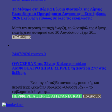
Το Μέγαρο στη Βόρεια Εύβοια Φεστιβάλ της Λίμνης
Εκπαιδευτικά Προγράμματα Αύγουστος – Σεπτέμβριος
2026 Ελεύθερη είσοδος σε όλες τις εκδηλώσεις
Μετά την περσινή επιτυχή έναρξη, το Φεστιβάλ της Λίμνης
επανέρχεται δυναμικά από 30 Αυγούστου μέχρι 20...
Πολιτισμός
24/07/2026
cosmos
0
ΟΔΥΣΣΕΒΑΧ της Ξένιας Καλογεροπούλου
ΑΜΦΙΘΕΑΤΡΟ ΔΙΠΑΕ ΣΕΡΡΕΣ τη Δευτέρα 27/7 στις
8:45μ.μ.
Ένα μαγικό ταξίδι φαντασίας, μουσικής και
περιπέτειας ξεκινά!Ο θρυλικός «Οδυσσεβάχ» – το
εμβληματικό έργο της...
ΠΕΡΙΦΕΡΕΙΑ ΣΕΡΡΕΣ ΑΙΤΩ/ΛΝΙΑ ΚΛΠ
Πολιτισμός