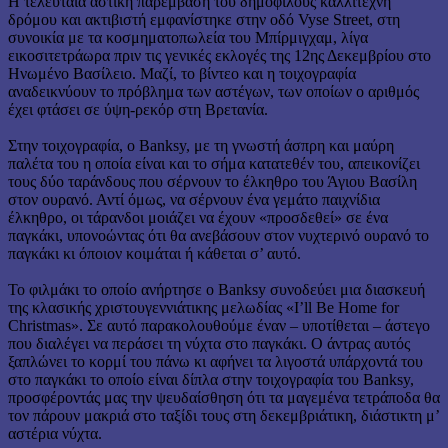
Η τελευταία αστική παρέμβαση του δημοφιλούς καλλιτέχνη
δρόμου και ακτιβιστή εμφανίστηκε στην οδό Vyse Street, στη
συνοικία με τα κοσμηματοπωλεία του Μπίρμιγχαμ, λίγα
εικοσιτετράωρα πριν τις γενικές εκλογές της 12ης Δεκεμβρίου στο
Ηνωμένο Βασίλειο. Μαζί, το βίντεο και η τοιχογραφία
αναδεικνύουν το πρόβλημα των αστέγων, των οποίων ο αριθμός
έχει φτάσει σε ύψη-ρεκόρ στη Βρετανία.
Στην τοιχογραφία, ο Banksy, με τη γνωστή άσπρη και μαύρη
παλέτα του η οποία είναι και το σήμα κατατεθέν του, απεικονίζει
τους δύο ταράνδους που σέρνουν το έλκηθρο του Άγιου Βασίλη
στον ουρανό. Αντί όμως, να σέρνουν ένα γεμάτο παιχνίδια
έλκηθρο, οι τάρανδοι μοιάζει να έχουν «προσδεθεί» σε ένα
παγκάκι, υπονοώντας ότι θα ανεβάσουν στον νυχτερινό ουρανό το
παγκάκι κι όποιον κοιμάται ή κάθεται σ’ αυτό.
Το φιλμάκι το οποίο ανήρτησε ο Banksy συνοδεύει μια διασκευή
της κλασικής χριστουγεννιάτικης μελωδίας «I’ll Be Home for
Christmas». Σε αυτό παρακολουθούμε έναν – υποτίθεται – άστεγο
που διαλέγει να περάσει τη νύχτα στο παγκάκι. Ο άντρας αυτός
ξαπλώνει το κορμί του πάνω κι αφήνει τα λιγοστά υπάρχοντά του
στο παγκάκι το οποίο είναι δίπλα στην τοιχογραφία του Banksy,
προσφέροντάς μας την ψευδαίσθηση ότι τα μαγεμένα τετράποδα θα
τον πάρουν μακριά στο ταξίδι τους στη δεκεμβριάτικη, διάστικτη μ’
αστέρια νύχτα.