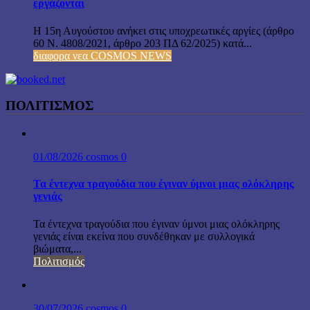
εργάζονται
Η 15η Αυγούστου ανήκει στις υποχρεωτικές αργίες (άρθρο
60 Ν. 4808/2021, άρθρο 203 ΠΔ 62/2025) κατά...
διαφορα νεα COSMOS NEWS
ΠΟΛΙΤΙΣΜΟΣ
01/08/2026
cosmos
0
Τα έντεχνα τραγούδια που έγιναν ύμνοι μιας ολόκληρης
γενιάς
Τα έντεχνα τραγούδια που έγιναν ύμνοι μιας ολόκληρης
γενιάς είναι εκείνα που συνδέθηκαν με συλλογικά
βιώματα,...
Πολιτισμός
30/07/2026
cosmos
0