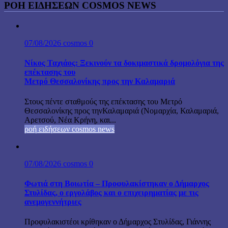
ΡΟΉ ΕΙΔΉΣΕΩΝ COSMOS NEWS
07/08/2026
cosmos
0
Νίκος Ταχιάος: Ξεκινούν τα δοκιμαστικά δρομολόγια της
επέκτασης του
Μετρό Θεσσαλονίκης προς την Καλαμαριά
Στους πέντε σταθμούς της επέκτασης του Μετρό
Θεσσαλονίκης προς τηνΚαλαμαριά (Νομαρχία, Καλαμαριά,
Αρετσού, Νέα Κρήνη, και...
ροή ειδήσεων cosmos news
07/08/2026
cosmos
0
Φωτιά στη Βοιωτία – Προφυλακίστηκαν ο Δήμαρχος
Στυλίδας, ο εργολάβος και ο επιχειρηματίας με τις
ανεμογεννήτριες
Προφυλακιστέοι κρίθηκαν ο Δήμαρχος Στυλίδας, Γιάννης