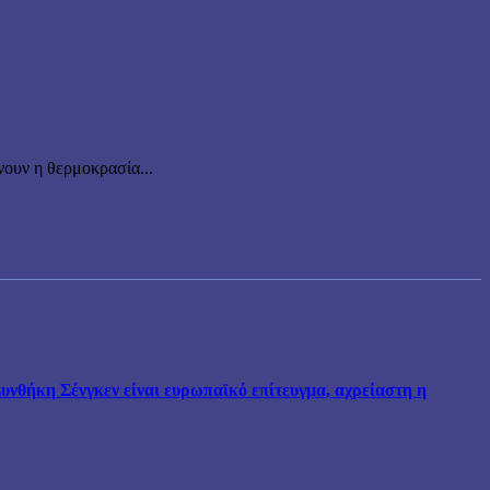
ουν η θερμοκρασία...
νθήκη Σένγκεν είναι ευρωπαϊκό επίτευγμα, αχρείαστη η