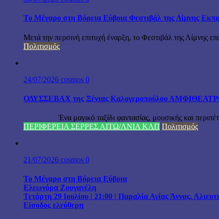
Το Μέγαρο στη Βόρεια Εύβοια Φεστιβάλ της Λίμνης Εκπα
Μετά την περσινή επιτυχή έναρξη, το Φεστιβάλ της Λίμνης επ
Πολιτισμός
24/07/2026
cosmos
0
ΟΔΥΣΣΕΒΑΧ της Ξένιας Καλογεροπούλου ΑΜΦΙΘΕΑΤΡΟ Δ
Ένα μαγικό ταξίδι φαντασίας, μουσικής και περιπέτειας
ΠΕΡΙΦΕΡΕΙΑ ΣΕΡΡΕΣ ΑΙΤΩ/ΛΝΙΑ ΚΛΠ
Πολιτισμός
21/07/2026
cosmos
0
Το Μέγαρο στη Βόρεια Εύβοια
Ελεωνόρα Ζουγανέλη
Τετάρτη 29 Ιουλίου | 21:00 | Παραλία Αγίας Άννας, Αλιευ
Είσοδος ελεύθερη