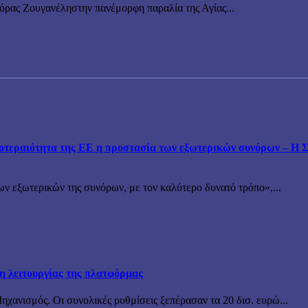
νόρας Ζουγανέληστην πανέμορφη παραλία της Αγίας...
εραιότητα της ΕΕ η προστασία των εξωτερικών συνόρων – Η Συ
ν εξωτερικών της συνόρων, με τον καλύτερο δυνατό τρόπο»,...
ξη λειτουργίας της πλατφόρμας
χανισμός. Οι συνολικές ρυθμίσεις ξεπέρασαν τα 20 δισ. ευρώ...