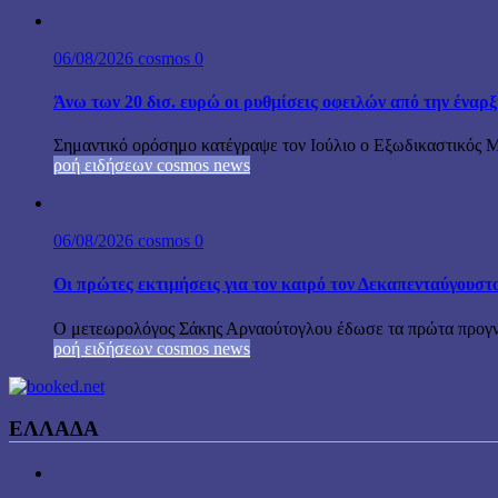
06/08/2026
cosmos
0
Άνω των 20 δισ. ευρώ οι ρυθμίσεις οφειλών από την έναρ
Σημαντικό ορόσημο κατέγραψε τον Ιούλιο ο Εξωδικαστικός Μη
ροή ειδήσεων cosmos news
06/08/2026
cosmos
0
Οι πρώτες εκτιμήσεις για τον καιρό τον Δεκαπενταύγουστ
Ο μετεωρολόγος Σάκης Αρναούτογλου έδωσε τα πρώτα προγνωσ
ροή ειδήσεων cosmos news
ΕΛΛΑΔΑ