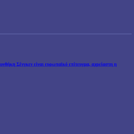
νθήκη Σένγκεν είναι ευρωπαϊκό επίτευγμα, αχρείαστη η