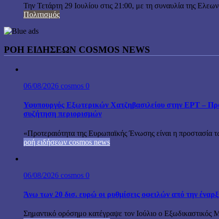
Την Τετάρτη 29 Ιουλίου στις 21:00, με τη συναυλία της Ελεω
Πολιτισμός
ΡΟΗ ΕΙΔΗΣΕΩΝ COSMOS NEWS
06/08/2026
cosmos
0
Υφυπουργός Εξωτερικών Χατζηβασιλείου στην ΕΡΤ – Προτ
συζήτηση περιορισμών
«Προτεραιότητα της Ευρωπαϊκής Ένωσης είναι η προστασία τω
ροή ειδήσεων cosmos news
06/08/2026
cosmos
0
Άνω των 20 δισ. ευρώ οι ρυθμίσεις οφειλών από την έναρ
Σημαντικό ορόσημο κατέγραψε τον Ιούλιο ο Εξωδικαστικός Μη