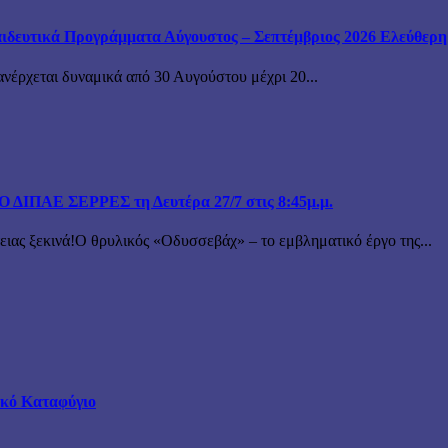
ιδευτικά Προγράμματα Αύγουστος – Σεπτέμβριος 2026 Ελεύθερη ε
ανέρχεται δυναμικά από 30 Αυγούστου μέχρι 20...
ΙΠΑΕ ΣΕΡΡΕΣ τη Δευτέρα 27/7 στις 8:45μ.μ.
 ξεκινά!Ο θρυλικός «Οδυσσεβάχ» – το εμβληματικό έργο της...
τικό Καταφύγιο