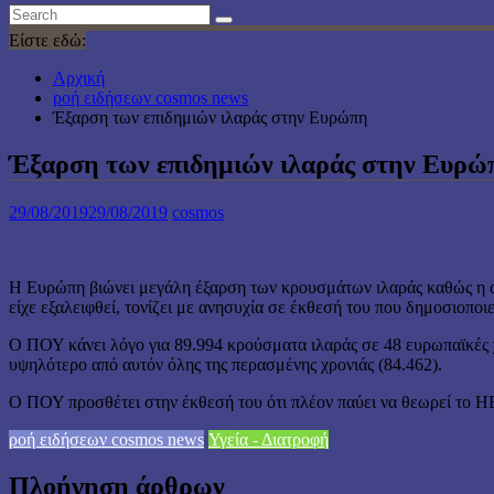
Είστε εδώ:
Αρχική
ροή ειδήσεων cosmos news
Έξαρση των επιδημιών ιλαράς στην Ευρώπη
Έξαρση των επιδημιών ιλαράς στην Ευρώ
29/08/2019
29/08/2019
cosmos
Η Ευρώπη βιώνει μεγάλη έξαρση των κρουσμάτων ιλαράς καθώς η ασ
είχε εξαλειφθεί, τονίζει με ανησυχία σε έκθεσή του που δημοσιοπ
Ο ΠΟΥ κάνει λόγο για 89.994 κρούσματα ιλαράς σε 48 ευρωπαϊκές χ
υψηλότερο από αυτόν όλης της περασμένης χρονιάς (84.462).
Ο ΠΟΥ προσθέτει στην έκθεσή του ότι πλέον παύει να θεωρεί το ΗΒ,
ροή ειδήσεων cosmos news
Υγεία - Διατροφή
Πλοήγηση άρθρων