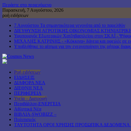
Περάστε στο περιεχόμενο
Παρασκευή, 7 Αυγούστου, 2026
ροή ειδήσεων
7 Αυγούστου Τα σημαντικότερα γεγονότα από το παρελθόν
ΔΙΕΥΘΥΝΣΗ ΑΓΡΟΤΙΚΗΣ ΟΙΚΟΝΟΜΙΑΣ ΚΤΗΝΙΑΤΡΙΚΗ
Υφυπουργός Εξωτερικών Χατζηβασιλείου στον ΣΚΑΪ - Ψήφος ε
ΜΙΧΑΛΗΣ ΚΑΤΡΙΝΗΣ - «Κόκκινα» δάνεια και οφειλές σε εφο
Υποβλήθηκε το αίτημα για την ενεργοποίηση της ρήτρας διαφυ
Ροή ειδήσεων
ΕΙΔΗΣΕΙΣ
ΔΙΑΦΟΡΑ ΝΕΑ
ΔΙΕΘΝΗ ΝΕΑ
ΠΕΡΙΦΕΡΕΙΑ
Υγεία – Διατροφή
Περιβάλλον-ΕΝΕΡΓΕΙΑ
Αθλητικά Νέα
ΒΙΒΛΙΑ-SWOBIZZ –
Πολιτισμός
TAYTOTHTA ΟΡΟΙ ΧΡΗΣΗΣ ΠΡΟΣΩΠΙΚΑ ΔΕΔΟΜΕΝΑ 