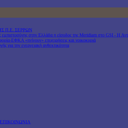
Σ Π.Ε. ΣΕΡΡΩΝ
μπιστοσύνης στην Ελλάδα η είσοδος της Meridiam στο GSI - Η Αντιπ
ρία-ΕΦΚΑ «πνίγουν» επιχειρήσεις και νοικοκυριά
γής για την ενεργειακή ανθεκτικότητα
ΕΠΙΚΟΙΝΩΝΙΑ