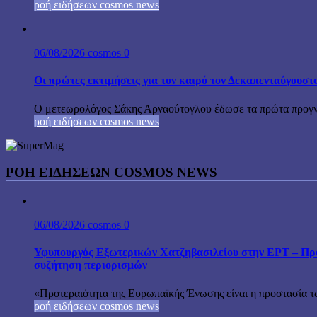
ροή ειδήσεων cosmos news
06/08/2026
cosmos
0
Οι πρώτες εκτιμήσεις για τον καιρό τον Δεκαπενταύγουστ
Ο μετεωρολόγος Σάκης Αρναούτογλου έδωσε τα πρώτα προγνωσ
ροή ειδήσεων cosmos news
ΡΟΉ ΕΙΔΉΣΕΩΝ COSMOS NEWS
06/08/2026
cosmos
0
Υφυπουργός Εξωτερικών Χατζηβασιλείου στην ΕΡΤ – Προτ
συζήτηση περιορισμών
«Προτεραιότητα της Ευρωπαϊκής Ένωσης είναι η προστασία τω
ροή ειδήσεων cosmos news