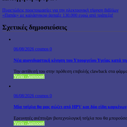
Πυρετώδεις προετοιμασίες για την ηλεκτρονική τήρηση βιβλίων
«Παπάς» με καλάσνικοφ άρπαξε 130.000 ευρώ από τράπεζα!
Σχετικές δημοσιεύσεις
06/08/2026
cosmos
0
Νέα αιφνιδιαστική κίνηση του Υπουργείου Υγείας κατά τ
Την αντίθεσή του στην πρόθεση επιβολής clawback στα φά
Υγεία - Διατροφή
06/08/2026
cosmos
0
Μία τσίχλα θα μας σώζει από HPV και δύο είδη καρκίνων
Ερευνητές ανέπτυξαν βιοτεχνολογική τσίχλα που θα μπορούσε 
Υγεία - Διατροφή