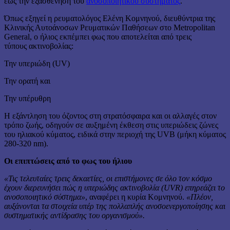
έως την εξασθένηση του
ανοσοποιητικού συστήματος
.
Όπως εξηγεί η ρευματολόγος Ελένη Κομνηνού, διευθύντρια της
Κλινικής Αυτοάνοσων Ρευματικών Παθήσεων στο Metropolitan
General, ο ήλιος εκπέμπει φως που αποτελείται από τρεις
τύπους ακτινοβολίας:
Την υπεριώδη (UV)
Την ορατή και
Την υπέρυθρη
Η εξάντληση του όζοντος στη στρατόσφαιρα και οι αλλαγές στον
τρόπο ζωής, οδηγούν σε αυξημένη έκθεση στις υπεριώδεις ζώνες
του ηλιακού κύματος, ειδικά στην περιοχή της UVB (μήκη κύματος
280-320 nm).
Οι επιπτώσεις από το φως του ήλιου
«Τις τελευταίες τρεις δεκαετίες, οι επιστήμονες σε όλο τον κόσμο
έχουν διερευνήσει πώς η υπεριώδης ακτινοβολία (UVR) επηρεάζει το
ανοσοποιητικό σύστημα»
, αναφέρει η κυρία Κομνηνού.
«Πλέον,
αυξάνονται τα στοιχεία υπέρ της πολλαπλής ανοσοενεργοποίησης και
συστηματικής αντίδρασης του οργανισμού».