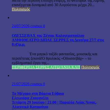
Μετά την περσινή επιτυχή έναρξη, το Φεστιβάλ της Λίμνης
επανέρχεται δυναμικά από 30 Αυγούστου μέχρι 20...
Πολιτισμός
24/07/2026
cosmos
0
ΟΔΥΣΣΕΒΑΧ της Ξένιας Καλογεροπούλου
ΑΜΦΙΘΕΑΤΡΟ ΔΙΠΑΕ ΣΕΡΡΕΣ τη Δευτέρα 27/7 στις
8:45μ.μ.
Ένα μαγικό ταξίδι φαντασίας, μουσικής και
περιπέτειας ξεκινά!Ο θρυλικός «Οδυσσεβάχ» – το
εμβληματικό έργο της...
ΠΕΡΙΦΕΡΕΙΑ ΣΕΡΡΕΣ ΑΙΤΩ/ΛΝΙΑ ΚΛΠ
Πολιτισμός
21/07/2026
cosmos
0
Το Μέγαρο στη Βόρεια Εύβοια
Ελεωνόρα Ζουγανέλη
Τετάρτη 29 Ιουλίου | 21:00 | Παραλία Αγίας Άννας,
Αλιευτικό Καταφύγιο