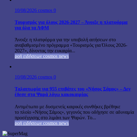
10/08/2026
cosmos
0
Τουρισμός για όλους 2026-2027 – Άνοιξε η πλατφόρμα
για όλα τα ΑΦΜ
Άνοιξε η πλατφόρμα για την υποβολή αιτήσεων στο
αναβαθμισμένο πρόγραμμα «Τουρισμός για Όλους 2026-
2027», δίνοντας την ευκαιρία...
ροή ειδήσεων cosmos news
10/08/2026
cosmos
0
Ταλαιπωρία για 955 επιβάτες του «Νήσος Σάμος» – Δεν
έδεσε στα Ψαρά λόγω κακοκαιρίας
Αντιμέτωπο με δυσμενείς καιρικές συνθήκες βρέθηκε
το πλοίο «Νήσος Σάμος», γεγονός που οδήγησε σε αδυναμία
προσέγγισης στο λιμάνι των Ψαρών. Το...
ροή ειδήσεων cosmos news