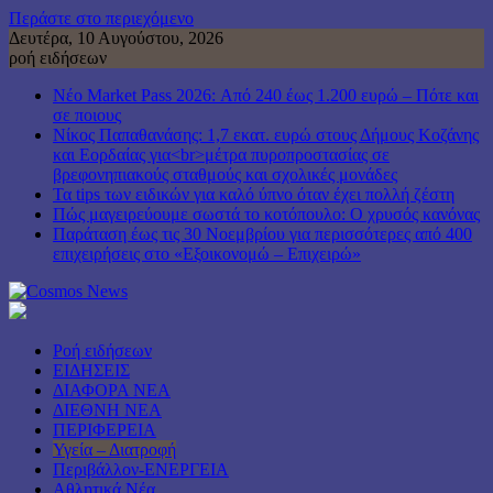
Περάστε στο περιεχόμενο
Δευτέρα, 10 Αυγούστου, 2026
ροή ειδήσεων
Νέο Market Pass 2026: Από 240 έως 1.200 ευρώ – Πότε και
σε ποιους
Νίκος Παπαθανάσης: 1,7 εκατ. ευρώ στους Δήμους Κοζάνης
και Εορδαίας για<br>μέτρα πυροπροστασίας σε
βρεφονηπιακούς σταθμούς και σχολικές μονάδες
Τα tips των ειδικών για καλό ύπνο όταν έχει πολλή ζέστη
Πώς μαγειρεύουμε σωστά το κοτόπουλο: Ο χρυσός κανόνας
Παράταση έως τις 30 Νοεμβρίου για περισσότερες από 400
επιχειρήσεις στο «Εξοικονομώ – Επιχειρώ»
Ροή ειδήσεων
ΕΙΔΗΣΕΙΣ
ΔΙΑΦΟΡΑ ΝΕΑ
ΔΙΕΘΝΗ ΝΕΑ
ΠΕΡΙΦΕΡΕΙΑ
Υγεία – Διατροφή
Περιβάλλον-ΕΝΕΡΓΕΙΑ
Αθλητικά Νέα