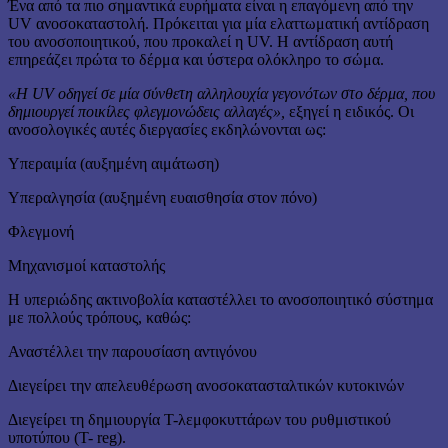
Ένα από τα πιο σημαντικά ευρήματα είναι η επαγόμενη από την
UV ανοσοκαταστολή. Πρόκειται για μία ελαττωματική αντίδραση
του ανοσοποιητικού, που προκαλεί η UV. Η αντίδραση αυτή
επηρεάζει πρώτα το δέρμα και ύστερα ολόκληρο το σώμα.
«Η UV οδηγεί σε μία σύνθετη αλληλουχία γεγονότων στο δέρμα, που
δημιουργεί ποικίλες φλεγμονώδεις αλλαγές»,
εξηγεί η ειδικός. Οι
ανοσολογικές αυτές διεργασίες εκδηλώνονται ως:
Υπεραιμία (αυξημένη αιμάτωση)
Υπεραλγησία (αυξημένη ευαισθησία στον πόνο)
Φλεγμονή
Μηχανισμοί καταστολής
Η υπεριώδης ακτινοβολία καταστέλλει το ανοσοποιητικό σύστημα
με πολλούς τρόπους, καθώς:
Αναστέλλει την παρουσίαση αντιγόνου
Διεγείρει την απελευθέρωση ανοσοκατασταλτικών κυτοκινών
Διεγείρει τη δημιουργία T-λεμφοκυττάρων του ρυθμιστικού
υποτύπου (T- reg).