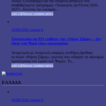
Άνοιξε η πλατφόρμα για την υποβολή αιτήσεων στο
αναβαθμισμένο πρόγραμμα «Τουρισμός για Όλους 2026-
2027», δίνοντας την ευκαιρία...
ροή ειδήσεων cosmos news
10/08/2026
cosmos
0
Ταλαιπωρία για 955 επιβάτες του «Νήσος Σάμος» – Δεν
έδεσε στα Ψαρά λόγω κακοκαιρίας
Αντιμέτωπο με δυσμενείς καιρικές συνθήκες βρέθηκε
το πλοίο «Νήσος Σάμος», γεγονός που οδήγησε σε αδυναμία
προσέγγισης στο λιμάνι των Ψαρών. Το...
ροή ειδήσεων cosmos news
ΕΛΛΑΔΑ
10/08/2026
cosmos
0