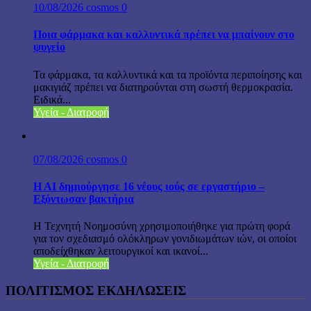
10/08/2026
cosmos
0
Ποια φάρμακα και καλλυντικά πρέπει να μπαίνουν στο
ψυγείο
Τα φάρμακα, τα καλλυντικά και τα προϊόντα περιποίησης και
μακιγιάζ πρέπει να διατηρούνται στη σωστή θερμοκρασία.
Ειδικά...
Υγεία - Διατροφή
07/08/2026
cosmos
0
H AI δημιούργησε 16 νέους ιούς σε εργαστήριο –
Εξόντωσαν βακτήρια
Η Τεχνητή Νοημοσύνη χρησιμοποιήθηκε για πρώτη φορά
για τον σχεδιασμό ολόκληρων γονιδιωμάτων ιών, οι οποίοι
αποδείχθηκαν λειτουργικοί και ικανοί...
Υγεία - Διατροφή
ΠΟΛΙΤΙΣΜΟΣ ΕΚΔΗΛΩΣΕΙΣ