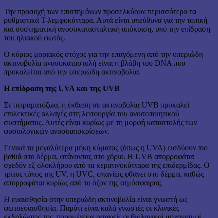
Την προσοχή των επιστημόνων προσελκύουν περισσότερο τα
ρυθμιστικά Τ-λεμφοκύτταρα. Αυτά είναι υπεύθυνα για την τοπική
και συστηματική ανοσοκατασταλτική απόκριση, υπό την επίδραση
του ηλιακού φωτός.
Ο κύριος μοριακός στόχος για την επαγόμενη από την υπεριώδη
ακτινοβολία ανοσοκαταστολή είναι η βλάβη του DNA που
προκαλείται από την υπεριώδη ακτινοβολία.
Η επίδραση της UVA και της UVB
Σε πειραματόζωα, η έκθεση σε ακτινοβολία UVB προκαλεί
επιλεκτικές αλλαγές στη λειτουργία του ανοσοποιητικού
συστήματος. Αυτές είναι κυρίως με τη μορφή καταστολής των
φυσιολογικών ανοσοαποκρίσεων.
Γενικά τα μεγαλύτερα μήκη κύματος (όπως η UVA) εισδύουν πιο
βαθιά στο δέρμα, φτάνοντας στο χόριο. Η UVB απορροφάται
σχεδόν εξ ολοκλήρου από τα κερατινοκύτταρα της επιδερμίδας. Ο
τρίτος τύπος της UV, η UVC, σπανίως φθάνει στο δέρμα, καθώς
απορροφάται κυρίως από το όζον της ατμόσφαιρας.
Η ευαισθησία στην υπεριώδη ακτινοβολία είναι γνωστή ως
φωτοευαισθησία. Παρότι είναι καλά γνωστές οι κλινικές
εκδηλώσεις της, παραμένουν ασαφείς οι βιολογικοί μηχανισμοί