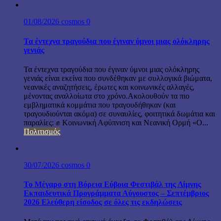
01/08/2026
cosmos
0
Τα έντεχνα τραγούδια που έγιναν ύμνοι μιας ολόκληρης
γενιάς
Τα έντεχνα τραγούδια που έγιναν ύμνοι μιας ολόκληρης
γενιάς είναι εκείνα που συνδέθηκαν με συλλογικά βιώματα,
νεανικές αναζητήσεις, έρωτες και κοινωνικές αλλαγές,
μένοντας αναλλοίωτα στο χρόνο.Ακολουθούν τα πιο
εμβληματικά κομμάτια που τραγουδήθηκαν (και
τραγουδιούνται ακόμα) σε συναυλίες, φοιτητικά δωμάτια και
παραλίες: ✊ Κοινωνική Αφύπνιση και Νεανική Ορμή «Ο...
Πολιτισμός
30/07/2026
cosmos
0
Το Μέγαρο στη Βόρεια Εύβοια Φεστιβάλ της Λίμνης
Εκπαιδευτικά Προγράμματα Αύγουστος – Σεπτέμβριος
2026 Ελεύθερη είσοδος σε όλες τις εκδηλώσεις