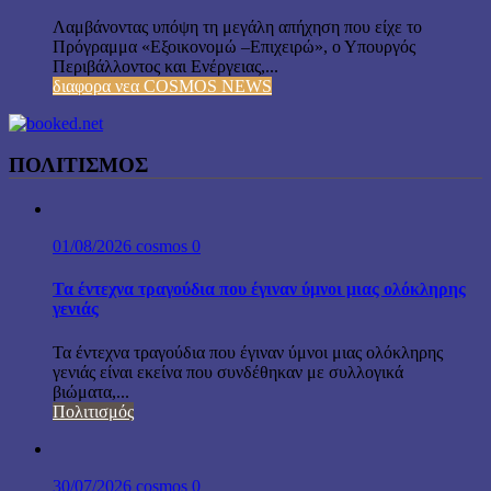
Λαμβάνοντας υπόψη τη μεγάλη απήχηση που είχε το
Πρόγραμμα «Εξοικονομώ –Επιχειρώ», ο Υπουργός
Περιβάλλοντος και Ενέργειας,...
διαφορα νεα COSMOS NEWS
ΠΟΛΙΤΙΣΜΟΣ
01/08/2026
cosmos
0
Τα έντεχνα τραγούδια που έγιναν ύμνοι μιας ολόκληρης
γενιάς
Τα έντεχνα τραγούδια που έγιναν ύμνοι μιας ολόκληρης
γενιάς είναι εκείνα που συνδέθηκαν με συλλογικά
βιώματα,...
Πολιτισμός
30/07/2026
cosmos
0