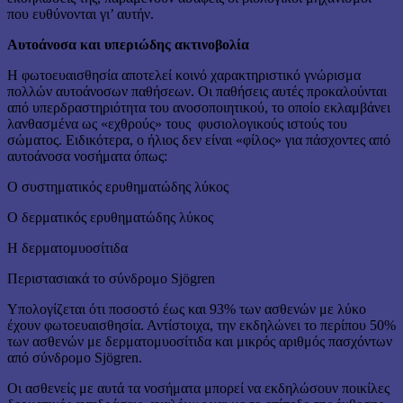
που ευθύνονται γι’ αυτήν.
Αυτοάνοσα και υπεριώδης ακτινοβολία
Η φωτοευαισθησία αποτελεί κοινό χαρακτηριστικό γνώρισμα
πολλών αυτοάνοσων παθήσεων. Οι παθήσεις αυτές προκαλούνται
από υπερδραστηριότητα του ανοσοποιητικού, το οποίο εκλαμβάνει
λανθασμένα ως «εχθρούς» τους φυσιολογικούς ιστούς του
σώματος. Ειδικότερα, ο ήλιος δεν είναι «φίλος» για πάσχοντες από
αυτοάνοσα νοσήματα όπως:
Ο συστηματικός ερυθηματώδης λύκος
Ο δερματικός ερυθηματώδης λύκος
Η δερματομυοσίτιδα
Περιστασιακά το σύνδρομο Sjögren
Υπολογίζεται ότι ποσοστό έως και 93% των ασθενών με λύκο
έχουν φωτοευαισθησία. Αντίστοιχα, την εκδηλώνει το περίπου 50%
των ασθενών με δερματομυοσίτιδα και μικρός αριθμός πασχόντων
από σύνδρομο Sjögren.
Οι ασθενείς με αυτά τα νοσήματα μπορεί να εκδηλώσουν ποικίλες