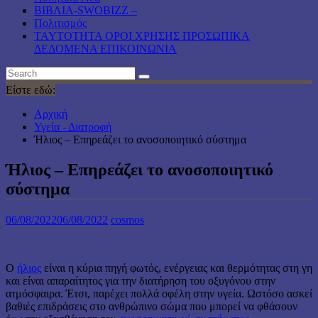
ΒΙΒΛΙΑ-SWOBIZZ –
Πολιτισμός
TAYTOTHTA ΟΡΟΙ ΧΡΗΣΗΣ ΠΡΟΣΩΠΙΚΑ
ΔΕΔΟΜΕΝΑ ΕΠΙΚΟΙΝΩΝΙΑ
Είστε εδώ:
Αρχική
Υγεία - Διατροφή
Ήλιος – Επηρεάζει το ανοσοποιητικό σύστημα
Ήλιος – Επηρεάζει το ανοσοποιητικό
σύστημα
06/08/2022
06/08/2022
cosmos
Ο
ήλιος
είναι η κύρια πηγή φωτός, ενέργειας και θερμότητας στη γη
και είναι απαραίτητος για την διατήρηση του οξυγόνου στην
ατμόσφαιρα. Έτσι, παρέχει πολλά οφέλη στην υγεία. Ωστόσο ασκεί
βαθιές επιδράσεις στο ανθρώπινο σώμα που μπορεί να φθάσουν