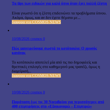
Τα tips των ειδικών για καλό ύπνο όταν έχει πολλή ζέστη
Είναι γνωστό ότι η ζέστη επιδεινώνει τα προβλήματα ύπνου.
Ακόμα, όμως, και αν δεν έχετε θέματα με...
διαφορα νεα COSMOS NEWS
10/08/2026
cosmos
0
Πώς μαγειρεύουμε σωστά το κοτόπουλο: Ο χρυσός
κανόνας
Το κοτόπουλο αποτελεί μία από τις πιο δημοφιλείς και
θρεπτικές επιλογές στο καθημερινό μας τραπέζι, όμως η
διαχείρισή...
διαφορα νεα COSMOS NEWS
10/08/2026
cosmos
0
Παράταση έως τις 30 Νοεμβρίου για περισσότερες από
400 επιχειρήσεις στο «Εξοικονομώ – Επιχειρώ»