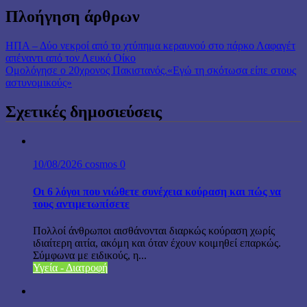
Πλοήγηση άρθρων
ΗΠΑ – Δύο νεκροί από το χτύπημα κεραυνού στο πάρκο Λαφαγέτ
απέναντι από τον Λευκό Οίκο
Ομολόγησε ο 20χρονος Πακιστανός.«Εγώ τη σκότωσα είπε στους
αστυνομικούς»
Σχετικές δημοσιεύσεις
10/08/2026
cosmos
0
Οι 6 λόγοι που νιώθετε συνέχεια κούραση και πώς να
τους αντιμετωπίσετε
Πολλοί άνθρωποι αισθάνονται διαρκώς κούραση χωρίς
ιδιαίτερη αιτία, ακόμη και όταν έχουν κοιμηθεί επαρκώς.
Σύμφωνα με ειδικούς, η...
Υγεία - Διατροφή