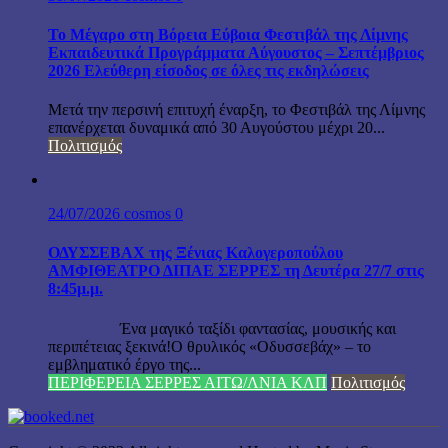
Το Μέγαρο στη Βόρεια Εύβοια Φεστιβάλ της Λίμνης
Εκπαιδευτικά Προγράμματα Αύγουστος – Σεπτέμβριος
2026 Ελεύθερη είσοδος σε όλες τις εκδηλώσεις
Μετά την περσινή επιτυχή έναρξη, το Φεστιβάλ της Λίμνης
επανέρχεται δυναμικά από 30 Αυγούστου μέχρι 20...
Πολιτισμός
24/07/2026
cosmos
0
ΟΔΥΣΣΕΒΑΧ της Ξένιας Καλογεροπούλου
ΑΜΦΙΘΕΑΤΡΟ ΔΙΠΑΕ ΣΕΡΡΕΣ τη Δευτέρα 27/7 στις
8:45μ.μ.
Ένα μαγικό ταξίδι φαντασίας, μουσικής και
περιπέτειας ξεκινά!Ο θρυλικός «Οδυσσεβάχ» – το
εμβληματικό έργο της...
ΠΕΡΙΦΕΡΕΙΑ ΣΕΡΡΕΣ ΑΙΤΩ/ΛΝΙΑ ΚΛΠ
Πολιτισμός