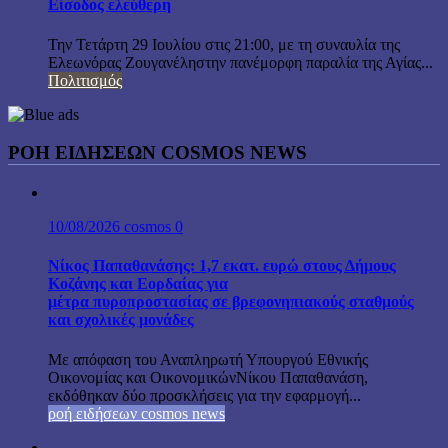
Είσοδος ελεύθερη
Την Τετάρτη 29 Ιουλίου στις 21:00, με τη συναυλία της
Ελεωνόρας Ζουγανέληστην πανέμορφη παραλία της Αγίας...
Πολιτισμός
ΡΟΗ ΕΙΔΗΣΕΩΝ COSMOS NEWS
10/08/2026
cosmos
0
Νίκος Παπαθανάσης: 1,7 εκατ. ευρώ στους Δήμους
Κοζάνης και Εορδαίας για
μέτρα πυροπροστασίας σε βρεφονηπιακούς σταθμούς
και σχολικές μονάδες
Με απόφαση του Αναπληρωτή Υπουργού Εθνικής
Οικονομίας και ΟικονομικώνΝίκου Παπαθανάση,
εκδόθηκαν δύο προσκλήσεις για την εφαρμογή...
ροή ειδήσεων cosmos news