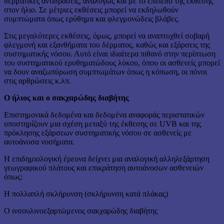
δερματικές αντιδράσεις, αναλόγως και με το επίπεδο της έκθεσης
στον ήλιο. Σε μέτριες εκθέσεις μπορεί να εκδηλωθούν
συμπτώματα όπως ερύθημα και φλεγμονώδεις βλάβες.
Στις μεγαλύτερες εκθέσεις, όμως, μπορεί να αναπτυχθεί σοβαρή
φλεγμονή και εξανθήματα του δέρματος, καθώς και εξάρσεις της
συστηματικής νόσου. Αυτό είναι ιδιαίτερα πιθανό στην περίπτωση
του συστηματικού ερυθηματώδους λύκου, όπου οι ασθενείς μπορεί
να δουν αναζωπύρωση συμπτωμάτων όπως η κόπωση, οι πόνοι
στις αρθρώσεις κ.λπ.
Ο ήλιος και ο σακχαρώδης διαβήτης
Επιστημονικά δεδομένα και δεδομένα αναφοράς περιστατικών
υποστηρίζουν μια σχέση μεταξύ της έκθεσης σε UVB και της
πρόκλησης εξάρσεων συστηματικής νόσου σε ασθενείς με
αυτοάνοσα νοσήματα.
Η επιδημιολογική έρευνα δείχνει μια αναλογική αλληλεξάρτηση
γεωγραφικού πλάτους και επικράτηση αυτοάνοσων ασθενειών
όπως:
Η πολλαπλή σκλήρυνση (σκλήρυνση κατά πλάκας)
Ο ινσουλινοεξαρτώμενος σακχαρώδης διαβήτης