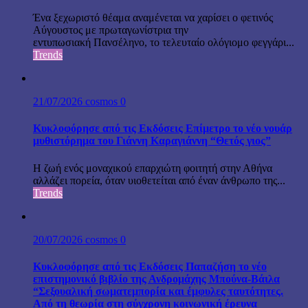
Ένα ξεχωριστό θέαμα αναμένεται να χαρίσει ο φετινός
Αύγουστος με πρωταγωνίστρια την
εντυπωσιακή Πανσέληνο, το τελευταίο ολόγιομο φεγγάρι...
Trends
21/07/2026
cosmos
0
Κυκλοφόρησε από τις Εκδόσεις Επίμετρο το νέο νουάρ
μυθιστόρημα του Γιάννη Καραγιάννη “Θετός γιος”
Η ζωή ενός μοναχικού επαρχιώτη φοιτητή στην Αθήνα
αλλάζει πορεία, όταν υιοθετείται από έναν άνθρωπο της...
Trends
20/07/2026
cosmos
0
Κυκλοφόρησε από τις Εκδόσεις Παπαζήση το νέο
επιστημονικό βιβλίο της Ανδρομάχης Μπούνα-Βάιλα
“Σεξουαλική σωματεμπορία και έμφυλες ταυτότητες.
Από τη θεωρία στη σύγχρονη κοινωνική έρευνα