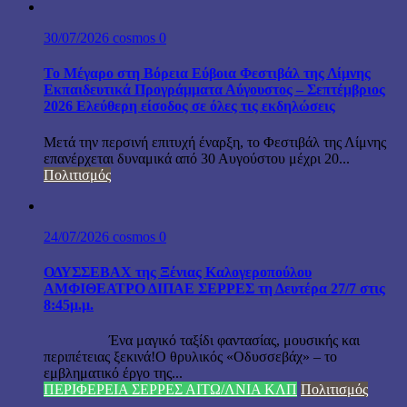
30/07/2026
cosmos
0
Το Μέγαρο στη Βόρεια Εύβοια Φεστιβάλ της Λίμνης
Εκπαιδευτικά Προγράμματα Αύγουστος – Σεπτέμβριος
2026 Ελεύθερη είσοδος σε όλες τις εκδηλώσεις
Μετά την περσινή επιτυχή έναρξη, το Φεστιβάλ της Λίμνης
επανέρχεται δυναμικά από 30 Αυγούστου μέχρι 20...
Πολιτισμός
24/07/2026
cosmos
0
ΟΔΥΣΣΕΒΑΧ της Ξένιας Καλογεροπούλου
ΑΜΦΙΘΕΑΤΡΟ ΔΙΠΑΕ ΣΕΡΡΕΣ τη Δευτέρα 27/7 στις
8:45μ.μ.
Ένα μαγικό ταξίδι φαντασίας, μουσικής και
περιπέτειας ξεκινά!Ο θρυλικός «Οδυσσεβάχ» – το
εμβληματικό έργο της...
ΠΕΡΙΦΕΡΕΙΑ ΣΕΡΡΕΣ ΑΙΤΩ/ΛΝΙΑ ΚΛΠ
Πολιτισμός