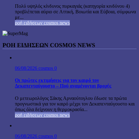
Πολύ υψηλός κίνδυνος πυρκαγιάς (κατηγορία κινδύνου 4)
προβλέπεται αύριο σε Αττική, Βοιωτία και Εύβοια, σύμφωνα
με...
ροή ειδήσεων cosmos news
ΡΟΉ ΕΙΔΉΣΕΩΝ COSMOS NEWS
06/08/2026
cosmos
0
Οι πρώτες εκτιμήσεις για τον καιρό τον
Δεκαπενταύγουστο – Πού αναμένονται βροχές
Ο μετεωρολόγος Σάκης Αρναούτογλου έδωσε τα πρώτα
προγνωστικά για τον καιρό μέχρι τον Δεκαπενταύγουστο και
όπως όλα δείχνουν η θερμοκρασία...
ροή ειδήσεων cosmos news
06/08/2026
cosmos
0