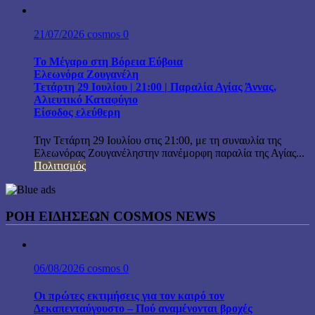
21/07/2026
cosmos
0
Το Μέγαρο στη Βόρεια Εύβοια
Ελεωνόρα Ζουγανέλη
Τετάρτη 29 Ιουλίου | 21:00 | Παραλία Αγίας Άννας,
Αλιευτικό Καταφύγιο
Είσοδος ελεύθερη
Την Τετάρτη 29 Ιουλίου στις 21:00, με τη συναυλία της
Ελεωνόρας Ζουγανέληστην πανέμορφη παραλία της Αγίας...
Πολιτισμός
ΡΟΗ ΕΙΔΗΣΕΩΝ COSMOS NEWS
06/08/2026
cosmos
0
Οι πρώτες εκτιμήσεις για τον καιρό τον
Δεκαπενταύγουστο – Πού αναμένονται βροχές