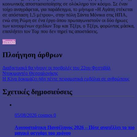
κοινωνικής αποστασιοποίησης σε ολόκληρο τον κόσμο. Σε έναν
τοίχο αναγράφεται, για παράδειγμα, το μήνυμα «Η Αγάπη στέκεται
σε απόσταση 1,5 μέτρου», στην πόλη Σάντα Μόνικα στις ΗΠΑ,
ενώ στη Ρώμη σε ένα έργο όπου πρωταγωνιστούν οι δύο ήρωες
των κινουμένων σχεδίων Τομ και Τζέρι, ο Τζέρι, φορώντας μάσκα,
επιπλήττει τον Τομ που δεν τηρεί τις αποστάσεις.
Trends
Πλοήγηση άρθρων
Διαδικτυακά θα γίνουν οι προβολές του 22ου Φεστιβάλ
Ντοκιμαντέρ Θεσσαλονίκης
Η Κίνα δοκιμάζει ήδη πέντε πειραματικά εμβόλια σε ανθρώπους
Σχετικές δημοσιεύσεις
05/08/2026
cosmos
0
Αυγουστιάτικη Πανσέληνος 2026 – Πότε ανατέλλει το πιο
μαγικό φεγγάρι του χρόνου