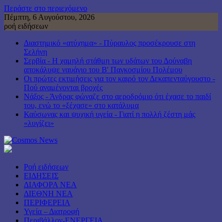
Περάστε στο περιεχόμενο
Πέμπτη, 6 Αυγούστου, 2026
ροή ειδήσεων
Διαστημικό «ατύχημα» - Πύραυλος προσέκρουσε στη
Σελήνη
Σερβία - Η χαμηλή στάθμη των υδάτων του Δούναβη
αποκάλυψε ναυάγιο του Β' Παγκοσμίου Πολέμου
Οι πρώτες εκτιμήσεις για τον καιρό τον Δεκαπενταύγουστο -
Πού αναμένονται βροχές
Νάξος - Άνδρας φώναζε στο αεροδρόμιο ότι έχασε το παιδί
του, ενώ το «ξέχασε» στο κατάλυμα
Καύσωνας και ψυχική υγεία - Γιατί η πολλή ζέστη μάς
«λυγίζει»
Ροή ειδήσεων
ΕΙΔΗΣΕΙΣ
ΔΙΑΦΟΡΑ ΝΕΑ
ΔΙΕΘΝΗ ΝΕΑ
ΠΕΡΙΦΕΡΕΙΑ
Υγεία – Διατροφή
Περιβάλλον-ΕΝΕΡΓΕΙΑ