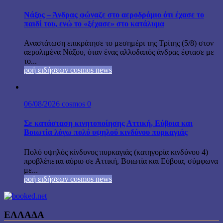
Νάξος – Άνδρας φώναζε στο αεροδρόμιο ότι έχασε το
παιδί του, ενώ το «ξέχασε» στο κατάλυμα
Αναστάτωση επικράτησε το μεσημέρι της Τρίτης (5/8) στον
αερολιμένα Νάξου, όταν ένας αλλοδαπός άνδρας έφτασε με
το...
ροή ειδήσεων cosmos news
06/08/2026
cosmos
0
Σε κατάσταση κινητοποίησης Αττική, Εύβοια και
Βοιωτία λόγω πολύ υψηλού κινδύνου πυρκαγιάς
Πολύ υψηλός κίνδυνος πυρκαγιάς (κατηγορία κινδύνου 4)
προβλέπεται αύριο σε Αττική, Βοιωτία και Εύβοια, σύμφωνα
με...
ροή ειδήσεων cosmos news
ΕΛΛΑΔΑ