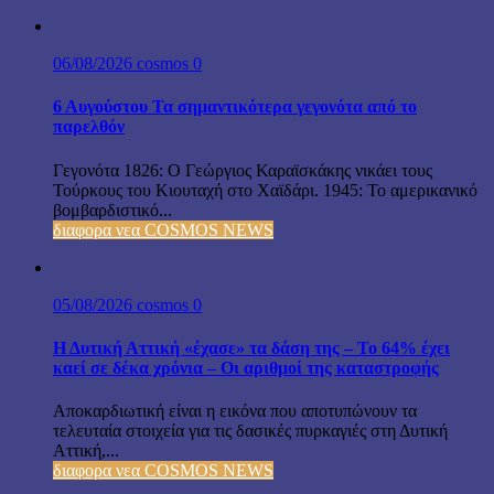
06/08/2026
cosmos
0
6 Αυγούστου Τα σημαντικότερα γεγονότα από το
παρελθόν
Γεγονότα 1826: Ο Γεώργιος Καραϊσκάκης νικάει τους
Τούρκους του Κιουταχή στο Χαϊδάρι. 1945: Το αμερικανικό
βομβαρδιστικό...
διαφορα νεα COSMOS NEWS
05/08/2026
cosmos
0
Η Δυτική Αττική «έχασε» τα δάση της – Το 64% έχει
καεί σε δέκα χρόνια – Οι αριθμοί της καταστροφής
Αποκαρδιωτική είναι η εικόνα που αποτυπώνουν τα
τελευταία στοιχεία για τις δασικές πυρκαγιές στη Δυτική
Αττική,...
διαφορα νεα COSMOS NEWS