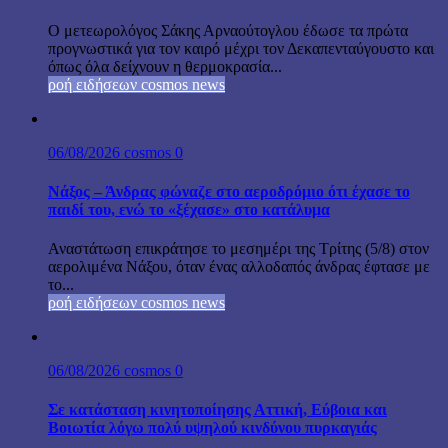
Ο μετεωρολόγος Σάκης Αρναούτογλου έδωσε τα πρώτα
προγνωστικά για τον καιρό μέχρι τον Δεκαπενταύγουστο και
όπως όλα δείχνουν η θερμοκρασία...
ροή ειδήσεων cosmos news
06/08/2026
cosmos
0
Νάξος – Άνδρας φώναζε στο αεροδρόμιο ότι έχασε το
παιδί του, ενώ το «ξέχασε» στο κατάλυμα
Αναστάτωση επικράτησε το μεσημέρι της Τρίτης (5/8) στον
αερολιμένα Νάξου, όταν ένας αλλοδαπός άνδρας έφτασε με
το...
ροή ειδήσεων cosmos news
06/08/2026
cosmos
0
Σε κατάσταση κινητοποίησης Αττική, Εύβοια και
Βοιωτία λόγω πολύ υψηλού κινδύνου πυρκαγιάς