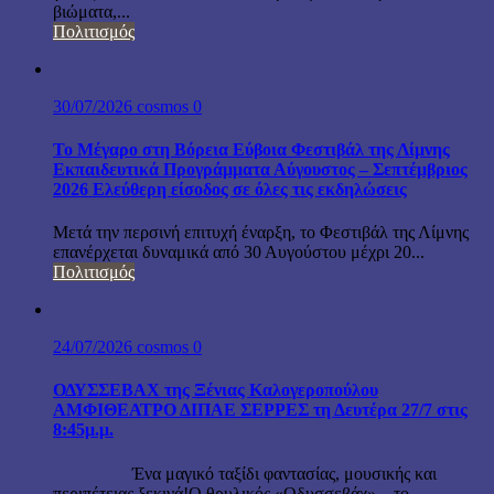
βιώματα,...
Πολιτισμός
30/07/2026
cosmos
0
Το Μέγαρο στη Βόρεια Εύβοια Φεστιβάλ της Λίμνης
Εκπαιδευτικά Προγράμματα Αύγουστος – Σεπτέμβριος
2026 Ελεύθερη είσοδος σε όλες τις εκδηλώσεις
Μετά την περσινή επιτυχή έναρξη, το Φεστιβάλ της Λίμνης
επανέρχεται δυναμικά από 30 Αυγούστου μέχρι 20...
Πολιτισμός
24/07/2026
cosmos
0
ΟΔΥΣΣΕΒΑΧ της Ξένιας Καλογεροπούλου
ΑΜΦΙΘΕΑΤΡΟ ΔΙΠΑΕ ΣΕΡΡΕΣ τη Δευτέρα 27/7 στις
8:45μ.μ.
Ένα μαγικό ταξίδι φαντασίας, μουσικής και
περιπέτειας ξεκινά!Ο θρυλικός «Οδυσσεβάχ» – το