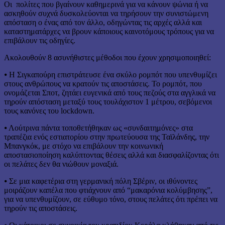
Οι πολίτες που βγαίνουν καθημερινά για να κάνουν ψώνια ή να
ασκηθούν συχνά δυσκολεύονται να τηρήσουν την συνιστώμενη
απόσταση ο ένας από τον άλλο, οδηγώντας τις αρχές αλλά και
καταστηματάρχες να βρουν κάποιους καινοτόμους τρόπους για να
επιβάλουν τις οδηγίες.
Ακολουθούν 8 ασυνήθιστες μέθοδοι που έχουν χρησιμοποιηθεί:
⦁ Η Σιγκαπούρη επιστράτευσε ένα σκύλο ρομπότ που υπενθυμίζει
στους ανθρώπους να κρατούν τις αποστάσεις. Το ρομπότ, που
ονομάζεται Σποτ, ζητάει ευγενικά από τους πεζούς στα αγγλικά να
τηρούν απόσταση μεταξύ τους τουλάχιστον 1 μέτρου, σεβόμενοι
τους κανόνες του lockdown.
⦁ Λούτρινα πάντα τοποθετήθηκαν ως «συνδαιτημόνες» στα
τραπέζια ενός εστιατορίου στην πρωτεύουσα της Ταϊλάνδης, την
Μπανγκόκ, με στόχο να επιβάλουν την κοινωνική
αποστασιοποίηση καλύπτοντας θέσεις αλλά και διασφαλίζοντας ότι
οι πελάτες δεν θα νιώθουν μοναξιά.
⦁ Σε μια καφετέρια στη γερμανική πόλη Σβέριν, οι ιθύνοντες
μοιράζουν καπέλα που φτιάχνουν από “μακαρόνια κολύμβησης”,
για να υπενθυμίζουν, σε εύθυμο τόνο, στους πελάτες ότι πρέπει να
τηρούν τις αποστάσεις.