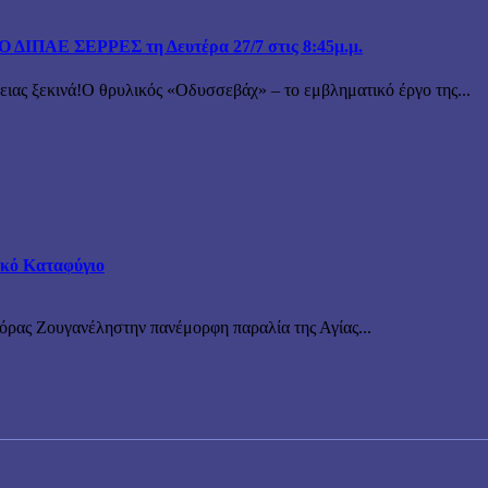
ΙΠΑΕ ΣΕΡΡΕΣ τη Δευτέρα 27/7 στις 8:45μ.μ.
 ξεκινά!Ο θρυλικός «Οδυσσεβάχ» – το εμβληματικό έργο της...
τικό Καταφύγιο
νόρας Ζουγανέληστην πανέμορφη παραλία της Αγίας...