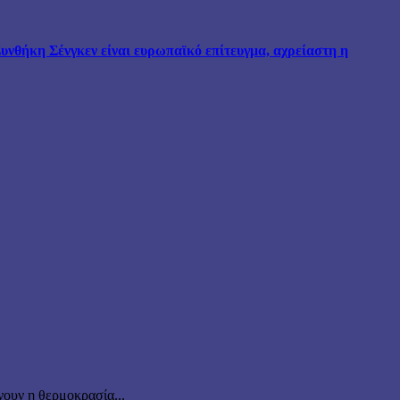
νθήκη Σένγκεν είναι ευρωπαϊκό επίτευγμα, αχρείαστη η
ουν η θερμοκρασία...