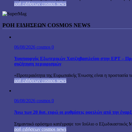
ροή ειδήσεων cosmos news
ΡΟΉ ΕΙΔΉΣΕΩΝ COSMOS NEWS
06/08/2026
cosmos
0
Υφυπουργός Εξωτερικών Χατζηβασιλείου στην ΕΡΤ – Προτ
συζήτηση περιορισμών
«Προτεραιότητα της Ευρωπαϊκής Ένωσης είναι η προστασία τω
ροή ειδήσεων cosmos news
06/08/2026
cosmos
0
Άνω των 20 δισ. ευρώ οι ρυθμίσεις οφειλών από την έναρ
Σημαντικό ορόσημο κατέγραψε τον Ιούλιο ο Εξωδικαστικός Μη
ροή ειδήσεων cosmos news