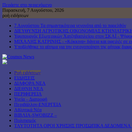
Περάστε στο περιεχόμενο
Παρασκευή, 7 Αυγούστου, 2026
ροή ειδήσεων
7 Αυγούστου Τα σημαντικότερα γεγονότα από το παρελθόν
ΔΙΕΥΘΥΝΣΗ ΑΓΡΟΤΙΚΗΣ ΟΙΚΟΝΟΜΙΑΣ ΚΤΗΝΙΑΤΡΙΚΗ
Υφυπουργός Εξωτερικών Χατζηβασιλείου στον ΣΚΑΪ - Ψήφος ε
ΜΙΧΑΛΗΣ ΚΑΤΡΙΝΗΣ - «Κόκκινα» δάνεια και οφειλές σε εφο
Υποβλήθηκε το αίτημα για την ενεργοποίηση της ρήτρας διαφυ
Ροή ειδήσεων
ΕΙΔΗΣΕΙΣ
ΔΙΑΦΟΡΑ ΝΕΑ
ΔΙΕΘΝΗ ΝΕΑ
ΠΕΡΙΦΕΡΕΙΑ
Υγεία – Διατροφή
Περιβάλλον-ΕΝΕΡΓΕΙΑ
Αθλητικά Νέα
ΒΙΒΛΙΑ-SWOBIZZ –
Πολιτισμός
TAYTOTHTA ΟΡΟΙ ΧΡΗΣΗΣ ΠΡΟΣΩΠΙΚΑ ΔΕΔΟΜΕΝΑ 