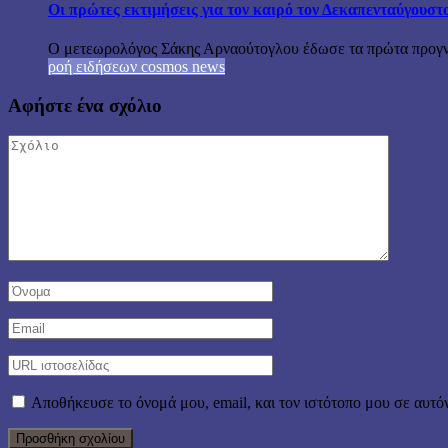
Οι πρώτες εκτιμήσεις για τον καιρό τον Δεκαπενταύγουστ
Ο μετεωρολόγος Σάκης Αρναούτογλου έδωσε τα πρώτα προγνωσ
ροή ειδήσεων cosmos news
Αφήστε ένα σχόλιο
Αποθήκευσε το όνομά μου, email, και τον ιστότοπο μου σε αυτό