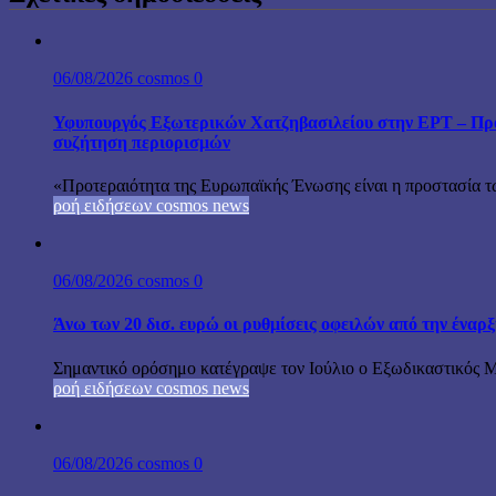
06/08/2026
cosmos
0
Υφυπουργός Εξωτερικών Χατζηβασιλείου στην ΕΡΤ – Προτ
συζήτηση περιορισμών
«Προτεραιότητα της Ευρωπαϊκής Ένωσης είναι η προστασία τω
ροή ειδήσεων cosmos news
06/08/2026
cosmos
0
Άνω των 20 δισ. ευρώ οι ρυθμίσεις οφειλών από την έναρ
Σημαντικό ορόσημο κατέγραψε τον Ιούλιο ο Εξωδικαστικός Μη
ροή ειδήσεων cosmos news
06/08/2026
cosmos
0