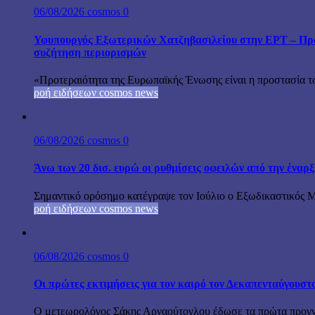
06/08/2026
cosmos
0
Υφυπουργός Εξωτερικών Χατζηβασιλείου στην ΕΡΤ – Προτ
συζήτηση περιορισμών
«Προτεραιότητα της Ευρωπαϊκής Ένωσης είναι η προστασία τω
ροή ειδήσεων cosmos news
06/08/2026
cosmos
0
Άνω των 20 δισ. ευρώ οι ρυθμίσεις οφειλών από την έναρ
Σημαντικό ορόσημο κατέγραψε τον Ιούλιο ο Εξωδικαστικός Μη
ροή ειδήσεων cosmos news
06/08/2026
cosmos
0
Οι πρώτες εκτιμήσεις για τον καιρό τον Δεκαπενταύγουστ
Ο μετεωρολόγος Σάκης Αρναούτογλου έδωσε τα πρώτα προγνωσ