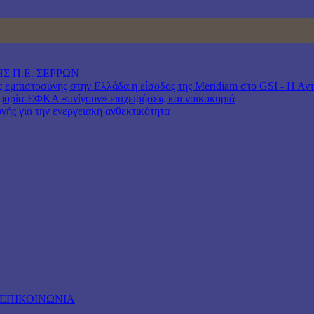
Σ Π.Ε. ΣΕΡΡΩΝ
μπιστοσύνης στην Ελλάδα η είσοδος της Meridiam στο GSI - Η Αντιπ
ρία-ΕΦΚΑ «πνίγουν» επιχειρήσεις και νοικοκυριά
γής για την ενεργειακή ανθεκτικότητα
ΕΠΙΚΟΙΝΩΝΙΑ