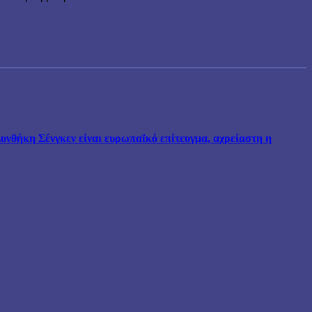
νθήκη Σένγκεν είναι ευρωπαϊκό επίτευγμα, αχρείαστη η