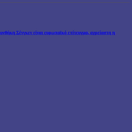
νθήκη Σένγκεν είναι ευρωπαϊκό επίτευγμα, αχρείαστη η