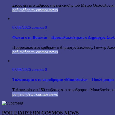
Στους πέντε σταθμούς της επέκτασης του Μετρό Θεσσαλονίκη
ροή ειδήσεων cosmos news
07/08/2026
cosmos
0
Φωτιά στη Βοιωτία – Προφυλακίστηκαν ο Δήμαρχος Στυλίδα
Προφυλακιστέοι κρίθηκαν ο Δήμαρχος Στυλίδας, Γιάννης Αποστ
ροή ειδήσεων cosmos news
07/08/2026
cosmos
0
Ταλαιπωρία στο αεροδρόμιο «Μακεδονία» – Πουλί μπήκε
Ταλαιπωρία για 150 επιβάτες στο αεροδρόμιο «Μακεδονία» το
ροή ειδήσεων cosmos news
ΡΟΉ ΕΙΔΉΣΕΩΝ COSMOS NEWS