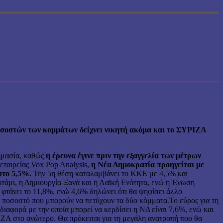
ποσοστών των κομμάτων δείχνει νικητή ακόμα και το ΣΥΡΙΖΑ
ημασία, καθώς
η έρευνα έγινε πριν την εξαγγελία των μέτρων
ταιρείας Vox Pop Analysis,
η Νέα Δημοκρατία προηγείται με
στο 5,5%.
Την 5η θέση καταλαμβάνει το ΚΚΕ με 4,5% και
άμι, η Δημιουργία Ξανά και η Λαϊκή Ενότητα, ενώ η Ένωση
 φτάνει το 11,8%, ενώ 4,6% δηλώνει ότι θα ψηφίσει άλλο
 ποσοστό που μπορούν να πετύχουν τα δύο κόμματα.Το εύρος για τη
αφορά με την οποία μπορεί να κερδίσει η ΝΔ είναι 7,6%, ενώ και
ΙΖΑ στο ανώτερο. Θα πρόκειται για τη μεγάλη ανατροπή που θα