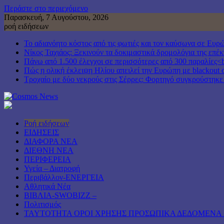
Περάστε στο περιεχόμενο
Παρασκευή, 7 Αυγούστου, 2026
ροή ειδήσεων
Το αδιανόητο κόστος από τις φωτιές και τον καύσωνα σε Ευρ
Νίκος Ταχιάος: Ξεκινούν τα δοκιμαστικά δρομολόγια της επ
Πάνω από 1.500 έλεγχοι σε περισσότερες από 300 παραλίες<b
Πώς η ολική έκλειψη Ηλίου απειλεί την Ευρώπη με blackout 
Τροχαίο με δύο νεκρούς στις Σέρρες: Φορτηγό συγκρούστηκε
Ροή ειδήσεων
ΕΙΔΗΣΕΙΣ
ΔΙΑΦΟΡΑ ΝΕΑ
ΔΙΕΘΝΗ ΝΕΑ
ΠΕΡΙΦΕΡΕΙΑ
Υγεία – Διατροφή
Περιβάλλον-ΕΝΕΡΓΕΙΑ
Αθλητικά Νέα
ΒΙΒΛΙΑ-SWOBIZZ –
Πολιτισμός
TAYTOTHTA ΟΡΟΙ ΧΡΗΣΗΣ ΠΡΟΣΩΠΙΚΑ ΔΕΔΟΜΕΝΑ 