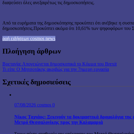
διαψεύσει όλες ανεξαιρέτως τις δημοσκοπήσεις.
Από τα ευρήματα της δημοσκόπησης προκύπτει ότι ανέβηκε η συσπε
δημοσκοπήσεις.Προκύπτει ακόμα ότι 10,61% των ψηφοφόρων του Σ
ροή ειδήσεων cosmos news
Πλοήγηση άρθρων
Βρετανία: Απογειώνεται δημοσκοπικά το Κόμμα του Brexit
Τι είπε Ο Μητσοτάκης ακριβώς για την 7ημερη εργασία
Σχετικές δημοσιεύσεις
07/08/2026
cosmos
0
Νίκος Ταχιάος: Ξεκινούν τα δοκιμαστικά δρομολόγια της 
Μετρό Θεσσαλονίκης προς την Καλαμαριά
Στους πέντε σταθμούς της επέκτασης του Μετρό Θεσσαλονίκη