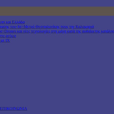
ώπη και Ελλάδα
έκτασης του<br>Μετρό Θεσσαλονίκης προς την Καλαμαριά
r>Drones και νέες τεχνολογίες στη μάχη κατά της αυθαίρετης κατάλη
στο ρεύμα
 με ΙΧ
ΕΠΙΚΟΙΝΩΝΙΑ