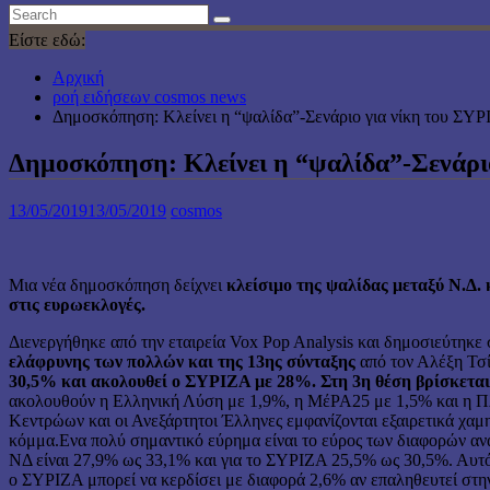
Είστε εδώ:
Αρχική
ροή ειδήσεων cosmos news
Δημοσκόπηση: Κλείνει η “ψαλίδα”-Σενάριο για νίκη του ΣΥ
Δημοσκόπηση: Κλείνει η “ψαλίδα”-Σενάρι
13/05/2019
13/05/2019
cosmos
Μια νέα δημοσκόπηση δείχνει
κλείσιμο της ψαλίδας μεταξύ Ν.Δ.
στις ευρωεκλογές.
Διενεργήθηκε από την εταιρεία Vox Pop Analysis και δημοσιεύτηκε
ελάφρυνης των πολλών και της 13ης σύνταξης
από τον Αλέξη Τσί
30,5% και ακολουθεί ο ΣΥΡΙΖΑ με 28%. Στη 3η θέση βρίσκετα
ακολουθούν η Ελληνική Λύση με 1,9%, η ΜέΡΑ25 με 1,5% και η Πλ
Κεντρώων και οι Ανεξάρτητοι Έλληνες εμφανίζονται εξαιρετικά χαμη
κόμμα.Ενα πολύ σημαντικό εύρημα είναι το εύρος των διαφορών αν
ΝΔ είναι 27,9% ως 33,1% και για το ΣΥΡΙΖΑ 25,5% ως 30,5%. Αυτό
ο ΣΥΡΙΖΑ μπορεί να κερδίσει με διαφορά 2,6% αν επαληθευτεί στην