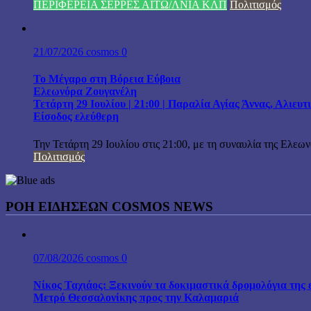
ΠΕΡΙΦΕΡΕΙΑ ΣΕΡΡΕΣ ΑΙΤΩ/ΛΝΙΑ ΚΛΠ
Πολιτισμός
21/07/2026
cosmos
0
Το Μέγαρο στη Βόρεια Εύβοια
Ελεωνόρα Ζουγανέλη
Τετάρτη 29 Ιουλίου | 21:00 | Παραλία Αγίας Άννας, Αλιευ
Είσοδος ελεύθερη
Την Τετάρτη 29 Ιουλίου στις 21:00, με τη συναυλία της Ελεω
Πολιτισμός
ΡΟΗ ΕΙΔΗΣΕΩΝ COSMOS NEWS
07/08/2026
cosmos
0
Νίκος Ταχιάος: Ξεκινούν τα δοκιμαστικά δρομολόγια της 
Μετρό Θεσσαλονίκης προς την Καλαμαριά