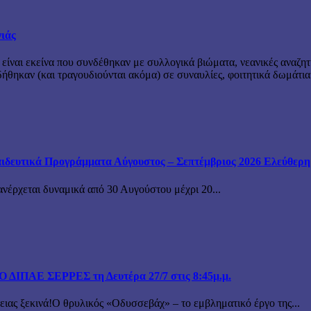
νιάς
 είναι εκείνα που συνδέθηκαν με συλλογικά βιώματα, νεανικές αναζητ
θηκαν (και τραγουδιούνται ακόμα) σε συναυλίες, φοιτητικά δωμάτια
ιδευτικά Προγράμματα Αύγουστος – Σεπτέμβριος 2026 Ελεύθερη ε
ανέρχεται δυναμικά από 30 Αυγούστου μέχρι 20...
ΙΠΑΕ ΣΕΡΡΕΣ τη Δευτέρα 27/7 στις 8:45μ.μ.
 ξεκινά!Ο θρυλικός «Οδυσσεβάχ» – το εμβληματικό έργο της...