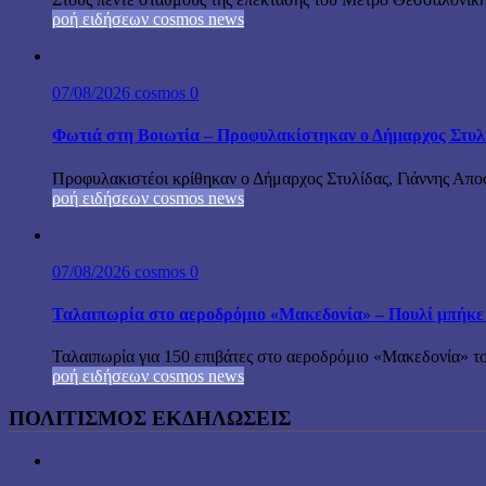
ροή ειδήσεων cosmos news
07/08/2026
cosmos
0
Φωτιά στη Βοιωτία – Προφυλακίστηκαν ο Δήμαρχος Στυλίδα
Προφυλακιστέοι κρίθηκαν ο Δήμαρχος Στυλίδας, Γιάννης Αποστ
ροή ειδήσεων cosmos news
07/08/2026
cosmos
0
Ταλαιπωρία στο αεροδρόμιο «Μακεδονία» – Πουλί μπήκε
Ταλαιπωρία για 150 επιβάτες στο αεροδρόμιο «Μακεδονία» το
ροή ειδήσεων cosmos news
ΠΟΛΙΤΙΣΜΟΣ ΕΚΔΗΛΩΣΕΙΣ