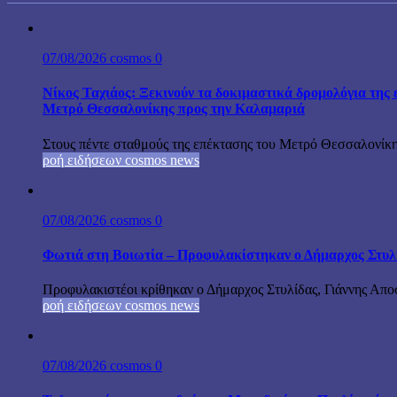
07/08/2026
cosmos
0
Νίκος Ταχιάος: Ξεκινούν τα δοκιμαστικά δρομολόγια της 
Μετρό Θεσσαλονίκης προς την Καλαμαριά
Στους πέντε σταθμούς της επέκτασης του Μετρό Θεσσαλονίκη
ροή ειδήσεων cosmos news
07/08/2026
cosmos
0
Φωτιά στη Βοιωτία – Προφυλακίστηκαν ο Δήμαρχος Στυλίδα
Προφυλακιστέοι κρίθηκαν ο Δήμαρχος Στυλίδας, Γιάννης Αποστ
ροή ειδήσεων cosmos news
07/08/2026
cosmos
0