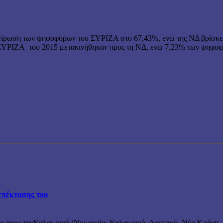
ίρωση των ψηφοφόρων του ΣΥΡΙΖΑ στο 67,43%, ενώ της ΝΔ βρίσκεται
ΥΡΙΖΑ του 2015 μετακινήθηκαν προς τη ΝΔ, ενώ 7,23% των ψηφοφό
επέκτασης του
ς προς τηνΚαλαμαριά (Νομαρχία, Καλαμαριά, Αρετσού, Νέα Κρήνη, κ