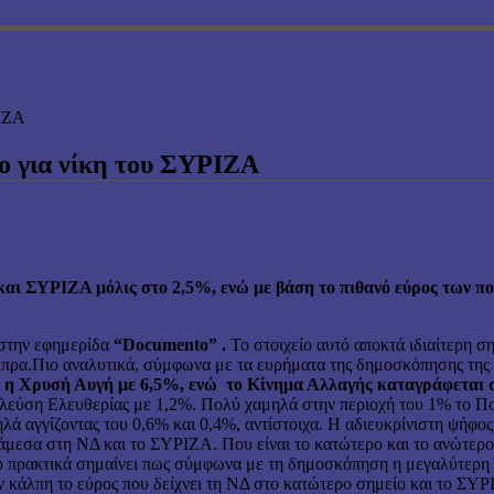
ΡΙΖΑ
ο για νίκη του ΣΥΡΙΖΑ
 και ΣΥΡΙΖΑ μόλις στο 2,5%, ενώ με βάση το πιθανό εύρος των 
 στην εφημερίδα
“Documento”
.
Το στοιχείο αυτό αποκτά ιδιαίτερη σ
πρα.Πιο αναλυτικά, σύμφωνα με τα ευρήματα της δημοσκόπησης της ε
ι η Χρυσή Αυγή με 6,5%, ενώ το Κίνημα Αλλαγής καταγράφεται 
εύση Ελευθερίας με 1,2%. Πολύ χαμηλά στην περιοχή του 1% το Ποτ
λά αγγίζοντας του 0,6% και 0,4%, αντίστοιχα. Η αδιευκρίνιστη ψήφος
άμεσα στη ΝΔ και το ΣΥΡΙΖΑ. Που είναι το κατώτερο και το ανώτερο
 πρακτικά σημαίνει πως σύμφωνα με τη δημοσκόπηση η μεγαλύτερη δι
 κάλπη το εύρος που δείχνει τη ΝΔ στο κατώτερο σημείο και το ΣΥΡ