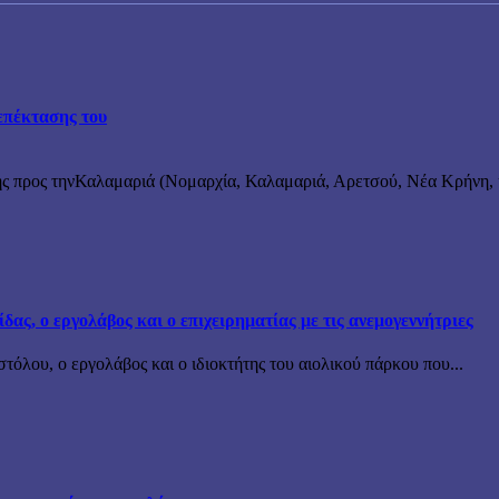
επέκτασης του
ς προς τηνΚαλαμαριά (Νομαρχία, Καλαμαριά, Αρετσού, Νέα Κρήνη, κ
ς, ο εργολάβος και ο επιχειρηματίας με τις ανεμογεννήτριες
όλου, ο εργολάβος και ο ιδιοκτήτης του αιολικού πάρκου που...