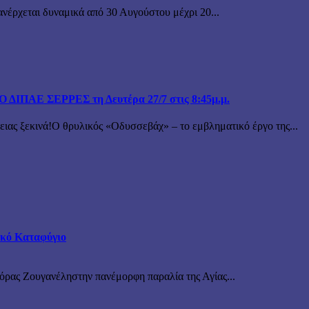
ανέρχεται δυναμικά από 30 Αυγούστου μέχρι 20...
ΙΠΑΕ ΣΕΡΡΕΣ τη Δευτέρα 27/7 στις 8:45μ.μ.
 ξεκινά!Ο θρυλικός «Οδυσσεβάχ» – το εμβληματικό έργο της...
τικό Καταφύγιο
νόρας Ζουγανέληστην πανέμορφη παραλία της Αγίας...