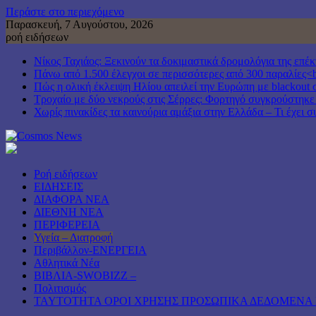
Περάστε στο περιεχόμενο
Παρασκευή, 7 Αυγούστου, 2026
ροή ειδήσεων
Νίκος Ταχιάος: Ξεκινούν τα δοκιμαστικά δρομολόγια της επ
Πάνω από 1.500 έλεγχοι σε περισσότερες από 300 παραλίες<b
Πώς η ολική έκλειψη Ηλίου απειλεί την Ευρώπη με blackout 
Τροχαίο με δύο νεκρούς στις Σέρρες: Φορτηγό συγκρούστηκε
Χωρίς πινακίδες τα καινούρια αμάξια στην Ελλάδα – Τι έχει σ
Ροή ειδήσεων
ΕΙΔΗΣΕΙΣ
ΔΙΑΦΟΡΑ ΝΕΑ
ΔΙΕΘΝΗ ΝΕΑ
ΠΕΡΙΦΕΡΕΙΑ
Υγεία – Διατροφή
Περιβάλλον-ΕΝΕΡΓΕΙΑ
Αθλητικά Νέα
ΒΙΒΛΙΑ-SWOBIZZ –
Πολιτισμός
TAYTOTHTA ΟΡΟΙ ΧΡΗΣΗΣ ΠΡΟΣΩΠΙΚΑ ΔΕΔΟΜΕΝΑ 