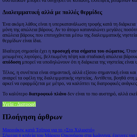
συστατικών μπορεί να οδηγήσει σε κόπωση, ελλείψεις βιταμινών κα
Διαλειμματική αλλά με πολλές θερμίδες
Ένα ακόμη λάθος είναι η υπερκατανάλωση τροφής κατά τη διάρκεια 
μόνη της απώλεια βάρους. Αν το άτομο καταναλώνει μεγάλες ποσότη
απώλεια βάρους που επιτυγχάνεται μέσω της διαλειμματικής νηστεία
θερμίδων είναι ίδια.
Ιδιαίτερη σημασία έχει η
προσοχή στα σήματα του σώματος
. Όταν
μειωμένες λιγούρες, βελτιωμένη πέψη και σταδιακή απώλεια βάρους
απόδοση
μπορεί να υποδηλώνουν ότι η διάρκεια της νηστείας είναι 
Τέλος, η συνέπεια είναι σημαντική, αλλά εξίσου σημαντική είναι και
αναιρεί τα οφέλη της διαλειμματικής νηστείας. Αντίθετα, βοηθά στη
αρκεί να εφαρμόζεται με μέτρο, να καλύπτει τις διατροφικές ανάγκε
Το καλύτερο
διατροφικό πλάνο
δεν είναι το πιο αυστηρό, αλλά εκε
Υγεία - Διατροφή
Πλοήγηση άρθρων
Μαρινάκης κατά Τσίπρα για το «Στο Χιλιοστό»
Σήμερα η κηδεία του Μάριου Οικονόμου στα Ιωάννινα, έρευνες για 