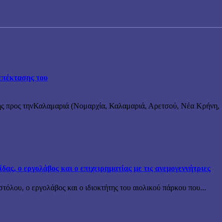
επέκτασης του
ς προς τηνΚαλαμαριά (Νομαρχία, Καλαμαριά, Αρετσού, Νέα Κρήνη, κ
ς, ο εργολάβος και ο επιχειρηματίας με τις ανεμογεννήτριες
όλου, ο εργολάβος και ο ιδιοκτήτης του αιολικού πάρκου που...