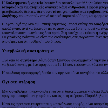
Η
διαλειμματική νηστεία
λοιπόν δεν αποτελεί κατάλληλη λύση γι
ιστορικό και τις ατομικές ανάγκες κάθε ανθρώπου.
Παρότι μπορεί
μεταβολικούς δείκτες,
δεν συνιστάται για παιδιά και εφήβους, ε
διαβήτης,
που απαιτούν στενή ιατρική παρακολούθηση και φαρμακευτ
Η εφαρμογή της διαλειμματικής νηστείας μπορεί επίσης να
διαφέρε
παράδειγμα, αντί να ξεκινούν με το πρόγραμμα 16:8, μπορεί να είνα
καταναλώνουν πρωινό στις 8 το πρωί. Στη συνέχεια, εφόσον η ενέργ
Οι
γυναίκες
φαίνεται να είναι πιο ευαίσθητες στις παρατεταμένες 
στο στρες και στη ρύθμιση του ύπνου.
Υπερβολική αυστηρότητα
Ένα από τα
συχνότερα λάθη
όσων ξεκινούν διαλειμματική νηστεία 
να ξεκινά κανείς με ένα πρόγραμμα 12:12 και, εφόσον αισθάνεται άν
Η σταδιακή προσαρμογή βοηθά τον οργανισμό να συνηθίσει τις αλλα
Όχι στη στέρηση
Μια συνηθισμένη παρανόηση είναι ότι η διαλειμματική νηστεία βασί
προγραμματισμό των γευμάτων και όχι στη στέρηση. Παράλληλα, 
Κατά τις ώρες που επιτρέπεται η κατανάλωση τροφής, είναι απαραίτη