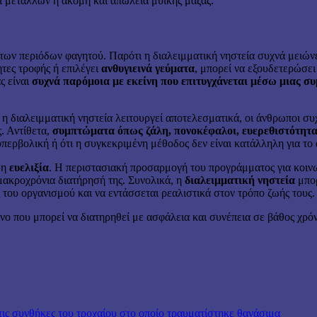
ι μετάλλων ή ακόμη και απώλεια μυϊκής μάζας.
των περιόδων φαγητού. Παρότι η διαλειμματική νηστεία συχνά μειώνε
τες τροφής ή επιλέγει
ανθυγιεινά γεύματα
, μπορεί να εξουδετερώσει
ς είναι
συχνά παρόμοια με εκείνη που επιτυγχάνεται μέσω μιας συ
 η διαλειμματική νηστεία λειτουργεί αποτελεσματικά, οι άνθρωποι 
. Αντίθετα,
συμπτώματα όπως ζάλη, πονοκέφαλοι, ευερεθιστότητα
υπερβολική ή ότι η συγκεκριμένη μέθοδος δεν είναι κατάλληλη για το
 η
ευελιξία
. Η περιστασιακή προσαρμογή του προγράμματος για κοινω
 μακροχρόνια διατήρησή της. Συνολικά, η
διαλειμματική νηστεία
μπορ
ς του οργανισμού και να εντάσσεται ρεαλιστικά στον τρόπο ζωής τους.
ίνο που μπορεί να διατηρηθεί με ασφάλεια και συνέπεια σε βάθος χρό
τις συνθήκες του τροχαίου στο οποίο τραυματίστηκε θανάσιμα