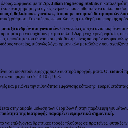
α όλους. Σύμφωνα με τη
Δρ. Jillian Foglesong Stabile
, η καταλληλότητ
 να είναι χρήσιμη για υγιείς ενήλικες που επιθυμούν να απλοποιήσου
γκύους ή θηλάζουσες γυναίκες, άτομα με ιστορικό διατροφικών δια
ική ρύθμιση. Σε αυτές τις περιπτώσεις, η σταθερή και επαρκής πρόσ
ι μεταξύ ανδρών και γυναικών
. Οι γυναίκες συχνά ανταποκρίνονται 
ι προτιμότερο να αρχίσουν με μια απλή 12ωρη νυχτερινή νηστεία, όπω
εια, η ποιότητα του ύπνου και η αίσθηση πείνας παραμένουν φυσιολογ
περιόδους νηστείας, πιθανώς λόγω ορμονικών μεταβολών που σχετίζον
είναι ότι υιοθετούν εξαρχής πολύ αυστηρά προγράμματα. Οι
ειδικοί π
ετα, να προχωρά σε 14:10 ή 16:8.
γές και μειώνει την πιθανότητα εμφάνισης κόπωσης, ευερεθιστότητας
ζεται στην ακραία μείωση των θερμίδων ή στην παράλειψη γευμάτων. 
η
ποιότητα της διατροφής παραμένει εξαιρετικά σημαντική
.
το να επιλέγονται θρεπτικές τροφές πλούσιες σε πρωτεΐνες, φυτικές 