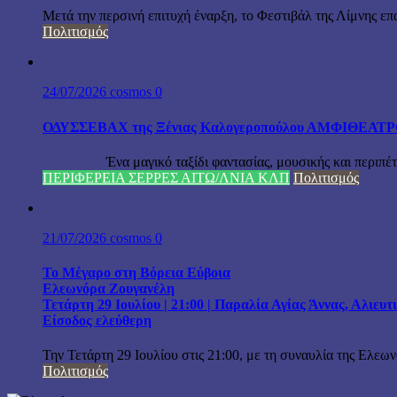
Μετά την περσινή επιτυχή έναρξη, το Φεστιβάλ της Λίμνης επ
Πολιτισμός
24/07/2026
cosmos
0
ΟΔΥΣΣΕΒΑΧ της Ξένιας Καλογεροπούλου ΑΜΦΙΘΕΑΤΡΟ Δ
Ένα μαγικό ταξίδι φαντασίας, μουσικής και περιπέτειας
ΠΕΡΙΦΕΡΕΙΑ ΣΕΡΡΕΣ ΑΙΤΩ/ΛΝΙΑ ΚΛΠ
Πολιτισμός
21/07/2026
cosmos
0
Το Μέγαρο στη Βόρεια Εύβοια
Ελεωνόρα Ζουγανέλη
Τετάρτη 29 Ιουλίου | 21:00 | Παραλία Αγίας Άννας, Αλιευ
Είσοδος ελεύθερη
Την Τετάρτη 29 Ιουλίου στις 21:00, με τη συναυλία της Ελεω
Πολιτισμός