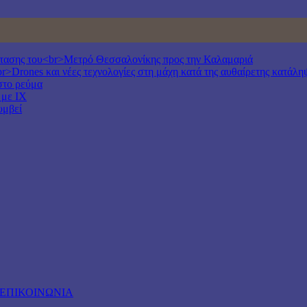
έκτασης του<br>Μετρό Θεσσαλονίκης προς την Καλαμαριά
r>Drones και νέες τεχνολογίες στη μάχη κατά της αυθαίρετης κατάλη
στο ρεύμα
 με ΙΧ
υμβεί
ΕΠΙΚΟΙΝΩΝΙΑ