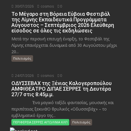
30/07/2026
cosmos
0
Το Μέγαρο στη Βόρεια Εύβοια Φεστιβάλ
της Λίμνης Εκπαιδευτικά Προγράμματα
Αύγουστος – Σεπτέμβριος 2026 Ελεύθερη
είσοδος σε όλες τις εκδηλώσεις
Μετά την περσινή επιτυχή έναρξη, το Φεστιβάλ της
Λίμνης επανέρχεται δυναμικά από 30 Αυγούστου μέχρι
20...
Πολιτισμός
24/07/2026
cosmos
0
ΟΔΥΣΣΕΒΑΧ της Ξένιας Καλογεροπούλου
ΑΜΦΙΘΕΑΤΡΟ ΔΙΠΑΕ ΣΕΡΡΕΣ τη Δευτέρα
27/7 στις 8:45μ.μ.
Ένα μαγικό ταξίδι φαντασίας, μουσικής και
περιπέτειας ξεκινά!Ο θρυλικός «Οδυσσεβάχ» – το
εμβληματικό έργο της...
ΠΕΡΙΦΕΡΕΙΑ ΣΕΡΡΕΣ ΑΙΤΩ/ΛΝΙΑ ΚΛΠ
Πολιτισμός