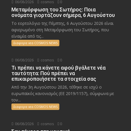
06/08/2026
cosmos
0
Μεταμόρφωση του Σωτήρος: Ποια
ονόματα γιορτάζουν σήμερα, 6 Αυγούστου
Το εορτολόγιο της Πέμπτης, 6 Αυγούστου 2026 είναι
αφιερωμένο στη Μεταμόρφωση του Σωτήρος, που
είναιμία από τις...
διαφορα νεα COSMOS NEWS
06/08/2026
cosmos
0
Τι πρέπει να κάνετε αφού βγάλετε νέα
ταυτότητα: Πού πρέπει να
επικαιροποιήσετε τα στοιχεία σας
Από την 3η Αυγούστου 2026, τέθηκε σε ισχύ ο
ευρωπαϊκός κανονισμός (ΕΕ 2019/1157), σύμφωνα με
τον...
διαφορα νεα COSMOS NEWS
06/08/2026
cosmos
0