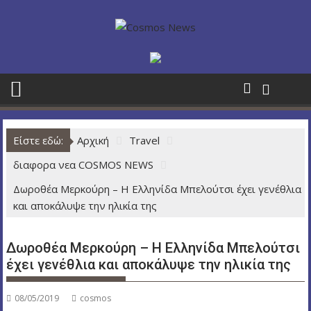
Π
ε
ρ
ά
σ
τ
ε
σ
Είστε εδώ:
Αρχική
Travel
τ
ο
διαφορα νεα COSMOS NEWS
π
Δωροθέα Μερκούρη – Η Ελληνίδα Μπελούτσι έχει γενέθλια
ε
και αποκάλυψε την ηλικία της
ρ
ι
ε
Δωροθέα Μερκούρη – Η Ελληνίδα Μπελούτσι
χ
έχει γενέθλια και αποκάλυψε την ηλικία της
ό
μ
08/05/2019
cosmos
ε