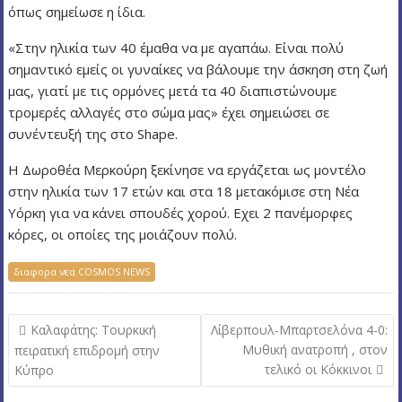
όπως σημείωσε η ίδια.
«Στην ηλικία των 40 έμαθα να με αγαπάω. Είναι πολύ
σημαντικό εμείς οι γυναίκες να βάλουμε την άσκηση στη ζωή
μας, γιατί με τις ορμόνες μετά τα 40 διαπιστώνουμε
τρομερές αλλαγές στο σώμα μας» έχει σημειώσει σε
συνέντευξή της στο Shape.
Η Δωροθέα Μερκούρη ξεκίνησε να εργάζεται ως μοντέλο
στην ηλικία των 17 ετών και στα 18 μετακόμισε στη Νέα
Υόρκη για να κάνει σπουδές χορού. Εχει 2 πανέμορφες
κόρες, οι οποίες της μοιάζουν πολύ.
διαφορα νεα COSMOS NEWS
Π
Καλαφάτης: Τουρκική
Λίβερπουλ-Μπαρτσελόνα 4-0:
λ
Μυθική ανατροπή , στον
πειρατική επιδρομή στην
τελικό οι Κόκκινοι
Κύπρο
ο
ή