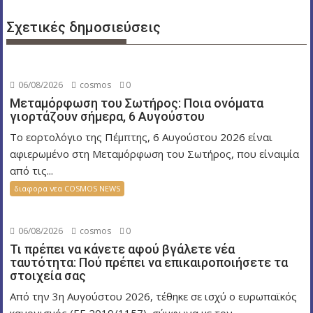
γ
Σχετικές δημοσιεύσεις
η
σ
η
06/08/2026
cosmos
0
ά
Μεταμόρφωση του Σωτήρος: Ποια ονόματα
ρ
γιορτάζουν σήμερα, 6 Αυγούστου
θ
Το εορτολόγιο της Πέμπτης, 6 Αυγούστου 2026 είναι
ρ
αφιερωμένο στη Μεταμόρφωση του Σωτήρος, που είναιμία
ω
από τις...
ν
διαφορα νεα COSMOS NEWS
06/08/2026
cosmos
0
Τι πρέπει να κάνετε αφού βγάλετε νέα
ταυτότητα: Πού πρέπει να επικαιροποιήσετε τα
στοιχεία σας
Από την 3η Αυγούστου 2026, τέθηκε σε ισχύ ο ευρωπαϊκός