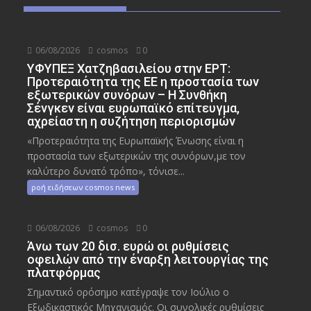
06/08/2026
cosmos
0
ΥΦΥΠΕΞ Χατζηβασιλείου στην ΕΡΤ:
Προτεραιότητα της ΕΕ η προστασία των
εξωτερικών συνόρων – Η Συνθήκη
Σένγκεν είναι ευρωπαϊκό επίτευγμα,
αχρείαστη η συζήτηση περιορισμών
«Προτεραιότητα της Ευρωπαϊκής Ένωσης είναι η
προστασία των εξωτερικών της συνόρων,με τον
καλύτερο δυνατό τρόπο», τόνισε...
ροή ειδήσεων cosmos news
06/08/2026
cosmos
0
Άνω των 20 δισ. ευρώ οι ρυθμίσεις
οφειλών από την έναρξη λειτουργίας της
πλατφόρμας
Σημαντικό ορόσημο κατέγραψε τον Ιούλιο ο
Εξωδικαστικός Μηχανισμός. Οι συνολικές ρυθμίσεις