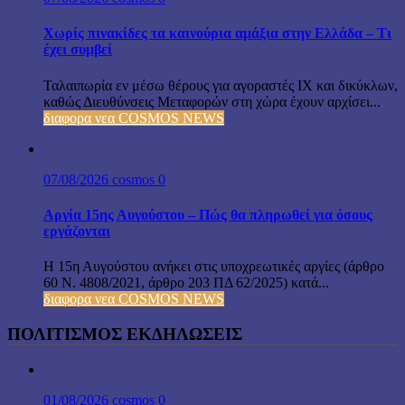
Χωρίς πινακίδες τα καινούρια αμάξια στην Ελλάδα – Τι
έχει συμβεί
Ταλαιπωρία εν μέσω θέρους για αγοραστές ΙΧ και δικύκλων,
καθώς Διευθύνσεις Μεταφορών στη χώρα έχουν αρχίσει...
διαφορα νεα COSMOS NEWS
07/08/2026
cosmos
0
Αργία 15ης Αυγούστου – Πώς θα πληρωθεί για όσους
εργάζονται
Η 15η Αυγούστου ανήκει στις υποχρεωτικές αργίες (άρθρο
60 Ν. 4808/2021, άρθρο 203 ΠΔ 62/2025) κατά...
διαφορα νεα COSMOS NEWS
ΠΟΛΙΤΙΣΜΟΣ ΕΚΔΗΛΩΣΕΙΣ
01/08/2026
cosmos
0