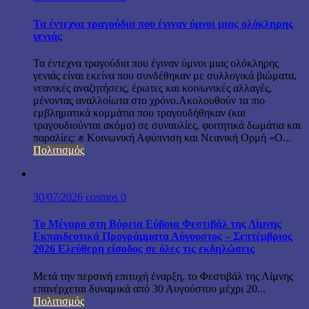
Τα έντεχνα τραγούδια που έγιναν ύμνοι μιας ολόκληρης
γενιάς
Τα έντεχνα τραγούδια που έγιναν ύμνοι μιας ολόκληρης
γενιάς είναι εκείνα που συνδέθηκαν με συλλογικά βιώματα,
νεανικές αναζητήσεις, έρωτες και κοινωνικές αλλαγές,
μένοντας αναλλοίωτα στο χρόνο.Ακολουθούν τα πιο
εμβληματικά κομμάτια που τραγουδήθηκαν (και
τραγουδιούνται ακόμα) σε συναυλίες, φοιτητικά δωμάτια και
παραλίες: ✊ Κοινωνική Αφύπνιση και Νεανική Ορμή «Ο...
Πολιτισμός
30/07/2026
cosmos
0
Το Μέγαρο στη Βόρεια Εύβοια Φεστιβάλ της Λίμνης
Εκπαιδευτικά Προγράμματα Αύγουστος – Σεπτέμβριος
2026 Ελεύθερη είσοδος σε όλες τις εκδηλώσεις
Μετά την περσινή επιτυχή έναρξη, το Φεστιβάλ της Λίμνης
επανέρχεται δυναμικά από 30 Αυγούστου μέχρι 20...
Πολιτισμός