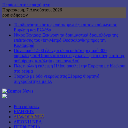
Περάστε στο περιεχόμενο
Παρασκευή, 7 Αυγούστου, 2026
ροή ειδήσεων
Το αδιανόητο κόστος από τις φωτιές και τον καύσωνα σε
Ευρώπη και Ελλάδα
Νίκος Ταχιάος: Ξεκινούν τα δοκιμαστικά δρομολόγια της
επέκτασης του<br>Μετρό Θεσσαλονίκης προς την
Καλαμαριά
Πάνω από 1.500 έλεγχοι σε περισσότερες από 300
παραλίες<br>Drones και νέες τεχνολογίες στη μάχη κατά της
αυθαίρετης κατάληψης του αιγιαλού
Πώς η ολική έκλειψη Ηλίου απειλεί την Ευρώπη με blackout
στο ρεύμα
Τροχαίο με δύο νεκρούς στις Σέρρες: Φορτηγό
συγκρούστηκε με ΙΧ
Ροή ειδήσεων
ΕΙΔΗΣΕΙΣ
ΔΙΑΦΟΡΑ ΝΕΑ
ΔΙΕΘΝΗ ΝΕΑ
ΠΕΡΙΦΕΡΕΙΑ