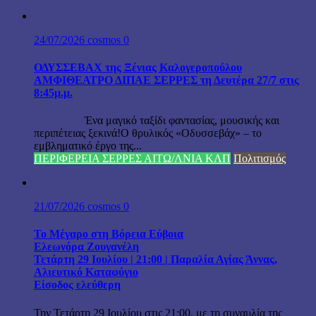
24/07/2026
cosmos
0
ΟΔΥΣΣΕΒΑΧ της Ξένιας Καλογεροπούλου
ΑΜΦΙΘΕΑΤΡΟ ΔΙΠΑΕ ΣΕΡΡΕΣ τη Δευτέρα 27/7 στις
8:45μ.μ.
Ένα μαγικό ταξίδι φαντασίας, μουσικής και
περιπέτειας ξεκινά!Ο θρυλικός «Οδυσσεβάχ» – το
εμβληματικό έργο της...
ΠΕΡΙΦΕΡΕΙΑ ΣΕΡΡΕΣ ΑΙΤΩ/ΛΝΙΑ ΚΛΠ
Πολιτισμός
21/07/2026
cosmos
0
Το Μέγαρο στη Βόρεια Εύβοια
Ελεωνόρα Ζουγανέλη
Τετάρτη 29 Ιουλίου | 21:00 | Παραλία Αγίας Άννας,
Αλιευτικό Καταφύγιο
Είσοδος ελεύθερη
Την Τετάρτη 29 Ιουλίου στις 21:00, με τη συναυλία της