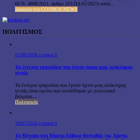
60 Ν. 4808/2021, άρθρο 203 ΠΔ 62/2025) κατά...
διαφορα νεα COSMOS NEWS
ΠΟΛΙΤΙΣΜΟΣ
01/08/2026
cosmos
0
Τα έντεχνα τραγούδια που έγιναν ύμνοι μιας ολόκληρης
γενιάς
Τα έντεχνα τραγούδια που έγιναν ύμνοι μιας ολόκληρης
γενιάς είναι εκείνα που συνδέθηκαν με συλλογικά
βιώματα,...
Πολιτισμός
30/07/2026
cosmos
0
Το Μέγαρο στη Βόρεια Εύβοια Φεστιβάλ της Λίμνης