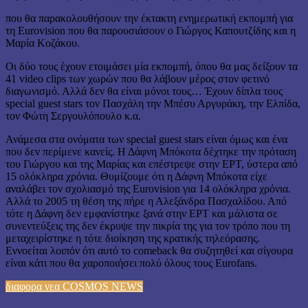
που θα παρακολουθήσουν την έκτακτη ενημερωτική εκπομπή για
τη Eurovision που θα παρουσιάσουν ο Γιώργος Καπουτζίδης και η
Μαρία Κοζάκου.
Οι δύο τους έχουν ετοιμάσει μία εκπομπή, όπου θα μας δείξουν τα
41 video clips των χωρών που θα λάβουν μέρος στον φετινό
διαγωνισμό. Αλλά δεν θα είναι μόνοι τους… Έχουν δίπλα τους
special guest stars τον Πασχάλη την Μπέσυ Αργυράκη, την Ελπίδα,
τον Φώτη Σεργουλόπουλο κ.α.
Ανάμεσα στα ονόματα των special guest stars είναι όμως και ένα
που δεν περίμενε κανείς. Η Δάφνη Μπόκοτα δέχτηκε την πρόταση
του Γιώργου και της Μαρίας και επέστρεψε στην ΕΡΤ, ύστερα από
15 ολόκληρα χρόνια. Θυμίζουμε ότι η Δάφνη Μπόκοτα είχε
αναλάβει τον σχολιασμό της Eurovision για 14 ολόκληρα χρόνια.
Αλλά το 2005 τη θέση της πήρε η Αλεξάνδρα Πασχαλίδου. Από
τότε η Δάφνη δεν εμφανίστηκε ξανά στην ΕΡΤ και μάλιστα σε
συνεντεύξεις της δεν έκρυψε την πικρία της για τον τρόπο που τη
μεταχειρίστηκε η τότε διοίκηση της κρατικής τηλεόρασης.
Εννοείται λοιπόν ότι αυτό το comeback θα συζητηθεί και σίγουρα
είναι κάτι που θα χαροποιήσει πολύ όλους τους Eurofans.
διαφορα νεα COSMOS NEWS