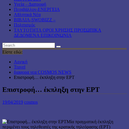
Υγεία – Διατροφή
Περιβάλλον-ΕΝΕΡΓΕΙΑ
Αθλητικά Νέα
ΒΙΒΛΙΑ-SWOBIZZ –
Πολιτισμός
TAYTOTHTA ΟΡΟΙ ΧΡΗΣΗΣ ΠΡΟΣΩΠΙΚΑ
ΔΕΔΟΜΕΝΑ ΕΠΙΚΟΙΝΩΝΙΑ
Είστε εδώ:
Αρχική
Travel
διαφορα νεα COSMOS NEWS
Επιστροφή… έκπληξη στην ΕΡΤ
Επιστροφή… έκπληξη στην ΕΡΤ
19/04/2019
cosmos
Μία πραγματική έκπληξη
περιμένει τους τηλεθεατές της κρατικής τηλεόρασης (ΕΡΤ)