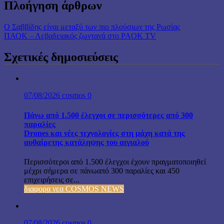
Πλοήγηση άρθρων
Ο Σαββίδης είναι μεταξύ των πιο πλούσιων της Ρωσίας
ΠΑΟΚ – Λεβαδειακός ζωντανά στο PAOK TV
Σχετικές δημοσιεύσεις
07/08/2026
cosmos
0
Πάνω από 1.500 έλεγχοι σε περισσότερες από 300
παραλίες
Drones και νέες τεχνολογίες στη μάχη κατά της
αυθαίρετης κατάληψης του αιγιαλού
Περισσότεροι από 1.500 έλεγχοι έχουν πραγματοποιηθεί
μέχρι σήμερα σε πάνωαπό 300 παραλίες και 450
επιχειρήσεις σε...
διαφορα νεα COSMOS NEWS
07/08/2026
cosmos
0