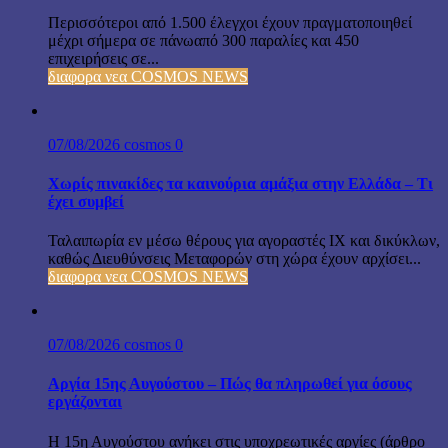
Περισσότεροι από 1.500 έλεγχοι έχουν πραγματοποιηθεί
μέχρι σήμερα σε πάνωαπό 300 παραλίες και 450
επιχειρήσεις σε...
διαφορα νεα COSMOS NEWS
07/08/2026
cosmos
0
Χωρίς πινακίδες τα καινούρια αμάξια στην Ελλάδα – Τι
έχει συμβεί
Ταλαιπωρία εν μέσω θέρους για αγοραστές ΙΧ και δικύκλων,
καθώς Διευθύνσεις Μεταφορών στη χώρα έχουν αρχίσει...
διαφορα νεα COSMOS NEWS
07/08/2026
cosmos
0
Αργία 15ης Αυγούστου – Πώς θα πληρωθεί για όσους
εργάζονται
Η 15η Αυγούστου ανήκει στις υποχρεωτικές αργίες (άρθρο