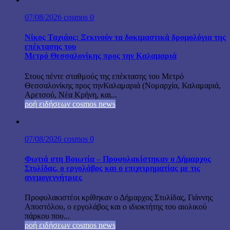
07/08/2026
cosmos
0
Νίκος Ταχιάος: Ξεκινούν τα δοκιμαστικά δρομολόγια της
επέκτασης του
Μετρό Θεσσαλονίκης προς την Καλαμαριά
Στους πέντε σταθμούς της επέκτασης του Μετρό
Θεσσαλονίκης προς τηνΚαλαμαριά (Νομαρχία, Καλαμαριά,
Αρετσού, Νέα Κρήνη, και...
ροή ειδήσεων cosmos news
07/08/2026
cosmos
0
Φωτιά στη Βοιωτία – Προφυλακίστηκαν ο Δήμαρχος
Στυλίδας, ο εργολάβος και ο επιχειρηματίας με τις
ανεμογεννήτριες
Προφυλακιστέοι κρίθηκαν ο Δήμαρχος Στυλίδας, Γιάννης
Αποστόλου, ο εργολάβος και ο ιδιοκτήτης του αιολικού
πάρκου που...
ροή ειδήσεων cosmos news