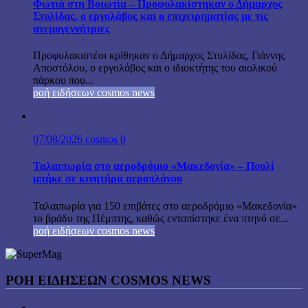
Φωτιά στη Βοιωτία – Προφυλακίστηκαν ο Δήμαρχος
Στυλίδας, ο εργολάβος και ο επιχειρηματίας με τις
ανεμογεννήτριες
Προφυλακιστέοι κρίθηκαν ο Δήμαρχος Στυλίδας, Γιάννης
Αποστόλου, ο εργολάβος και ο ιδιοκτήτης του αιολικού
πάρκου που...
ροή ειδήσεων cosmos news
07/08/2026
cosmos
0
Ταλαιπωρία στο αεροδρόμιο «Μακεδονία» – Πουλί
μπήκε σε κινητήρα αεροπλάνου
Ταλαιπωρία για 150 επιβάτες στο αεροδρόμιο «Μακεδονία»
το βράδυ της Πέμπτης, καθώς εντοπίστηκε ένα πτηνό σε...
ροή ειδήσεων cosmos news
ΡΟΉ ΕΙΔΉΣΕΩΝ COSMOS NEWS