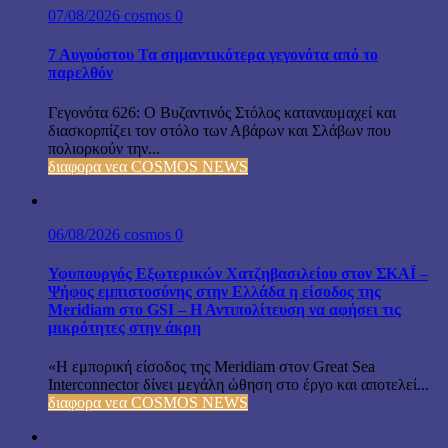
07/08/2026
cosmos
0
7 Αυγούστου Τα σημαντικότερα γεγονότα από το
παρελθόν
Γεγονότα 626: Ο Βυζαντινός Στόλος καταναυμαχεί και
διασκορπίζει τον στόλο των Αβάρων και Σλάβων που
πολιορκούν την...
διαφορα νεα COSMOS NEWS
06/08/2026
cosmos
0
Υφυπουργός Εξωτερικών Χατζηβασιλείου στον ΣΚΑΪ –
Ψήφος εμπιστοσύνης στην Ελλάδα η είσοδος της
Meridiam στο GSI – Η Αντιπολίτευση να αφήσει τις
μικρότητες στην άκρη
«Η εμπορική είσοδος της Meridiam στον Great Sea
Interconnector δίνει μεγάλη ώθηση στο έργο και αποτελεί...
διαφορα νεα COSMOS NEWS