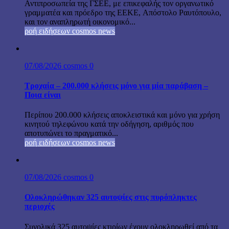
Αντιπροσωπεία της ΓΣΕΕ, με επικεφαλής τον οργανωτικό
γραμματέα και πρόεδρο της ΕΕΚΕ, Απόστολο Ραυτόπουλο,
και τον αναπληρωτή οικονομικό...
ροή ειδήσεων cosmos news
07/08/2026
cosmos
0
Τροχαία – 200.000 κλήσεις μόνο για μία παράβαση –
Ποια είναι
Περίπου 200.000 κλήσεις αποκλειστικά και μόνο για χρήση
κινητού τηλεφώνου κατά την οδήγηση, αριθμός που
αποτυπώνει το πραγματικό...
ροή ειδήσεων cosmos news
07/08/2026
cosmos
0
Ολοκληρώθηκαν 325 αυτοψίες στις πυρόπληκτες
περιοχές
Συνολικά 325 αυτοψίες κτιρίων έχουν ολοκληρωθεί από τα