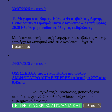
30/07/2026
cosmos
0
Το Μέγαρο στη Βόρεια Εύβοια Φεστιβάλ της Λίμνης
Εκπαιδευτικά Προγράμματα Αύγουστος – Σεπτέμβριος
2026 Ελεύθερη είσοδος σε όλες τις εκδηλώσεις
Μετά την περσινή επιτυχή έναρξη, το Φεστιβάλ της Λίμνης
επανέρχεται δυναμικά από 30 Αυγούστου μέχρι 20...
Πολιτισμός
24/07/2026
cosmos
0
ΟΔΥΣΣΕΒΑΧ της Ξένιας Καλογεροπούλου
ΑΜΦΙΘΕΑΤΡΟ ΔΙΠΑΕ ΣΕΡΡΕΣ τη Δευτέρα 27/7 στις
8:45μ.μ.
Ένα μαγικό ταξίδι φαντασίας, μουσικής και
περιπέτειας ξεκινά!Ο θρυλικός «Οδυσσεβάχ» – το
εμβληματικό έργο της...
ΠΕΡΙΦΕΡΕΙΑ ΣΕΡΡΕΣ ΑΙΤΩ/ΛΝΙΑ ΚΛΠ
Πολιτισμός