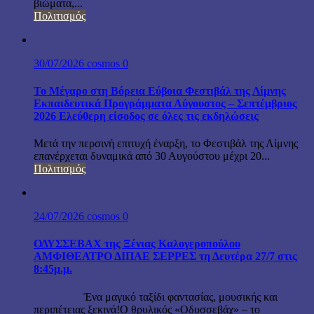
βιώματα,...
Πολιτισμός
30/07/2026
cosmos
0
Το Μέγαρο στη Βόρεια Εύβοια Φεστιβάλ της Λίμνης
Εκπαιδευτικά Προγράμματα Αύγουστος – Σεπτέμβριος
2026 Ελεύθερη είσοδος σε όλες τις εκδηλώσεις
Μετά την περσινή επιτυχή έναρξη, το Φεστιβάλ της Λίμνης
επανέρχεται δυναμικά από 30 Αυγούστου μέχρι 20...
Πολιτισμός
24/07/2026
cosmos
0
ΟΔΥΣΣΕΒΑΧ της Ξένιας Καλογεροπούλου
ΑΜΦΙΘΕΑΤΡΟ ΔΙΠΑΕ ΣΕΡΡΕΣ τη Δευτέρα 27/7 στις
8:45μ.μ.
Ένα μαγικό ταξίδι φαντασίας, μουσικής και
περιπέτειας ξεκινά!Ο θρυλικός «Οδυσσεβάχ» – το