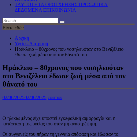
TAYTOTHTA ΟΡΟΙ ΧΡΗΣΗΣ ΠΡΟΣΩΠΙΚΑ
ΔΕΔΟΜΕΝΑ ΕΠΙΚΟΙΝΩΝΙΑ
Είστε εδώ:
Αρχική
Υγεία - Διατροφή
Ηράκλειο – 80χρονος που νοσηλευόταν στο Βενιζέλειο
έδωσε ζωή μέσα από τον θάνατό του
Ηράκλειο – 80χρονος που νοσηλευόταν
στο Βενιζέλειο έδωσε ζωή μέσα από τον
θάνατό του
02/06/2025
02/06/2025
cosmos
Ο ηλικιωμένος είχε υποστεί εγκεφαλική αιμορραγία και η
κατάσταση της υγείας του ήταν μη αναστρέψιμη.
Οι συγγενείς του πήραν τη γενναία απόφαση και έδωσαν το