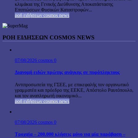
κλιμάκια της Γενικής Διεύθυνσης Αποκατάστασης
Επιπτώσεων Φυσικών Καταστροφών...
ροή ειδήσεων cosmos news
ΡΟΉ ΕΙΔΉΣΕΩΝ COSMOS NEWS
07/08/2026
cosmos
0
Διανομή ειδών πρώτης ανάγκης σε πυρόπληκτους
Αντιπροσωπεία της ΓΣΕΕ, με επικεφαλής τον οργανωτικό
γραμματέα και πρόεδρο της ΕΕΚΕ, Απόστολο Ραυτόπουλο,
και τον αναπληρωτή οικονομικό...
ροή ειδήσεων cosmos news
07/08/2026
cosmos
0
Τροχαία – 200.000 κλήσεις μόνο για μία παράβαση –