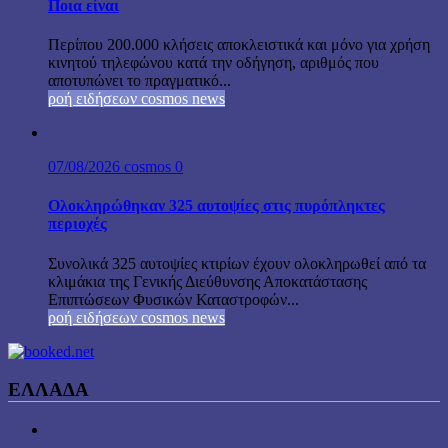
Ποια είναι
Περίπου 200.000 κλήσεις αποκλειστικά και μόνο για χρήση
κινητού τηλεφώνου κατά την οδήγηση, αριθμός που
αποτυπώνει το πραγματικό...
ροή ειδήσεων cosmos news
07/08/2026
cosmos
0
Ολοκληρώθηκαν 325 αυτοψίες στις πυρόπληκτες
περιοχές
Συνολικά 325 αυτοψίες κτιρίων έχουν ολοκληρωθεί από τα
κλιμάκια της Γενικής Διεύθυνσης Αποκατάστασης
Επιπτώσεων Φυσικών Καταστροφών...
ροή ειδήσεων cosmos news
ΕΛΛΑΔΑ