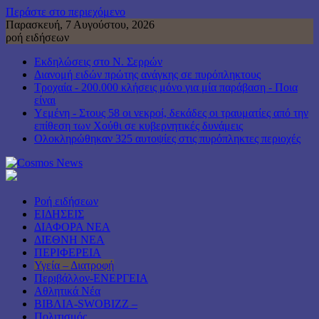
Περάστε στο περιεχόμενο
Παρασκευή, 7 Αυγούστου, 2026
ροή ειδήσεων
Εκδηλώσεις στο Ν. Σερρών
Διανομή ειδών πρώτης ανάγκης σε πυρόπληκτους
Τροχαία - 200.000 κλήσεις μόνο για μία παράβαση - Ποια
είναι
Υεμένη - Στους 58 οι νεκροί, δεκάδες οι τραυματίες από την
επίθεση των Χούθι σε κυβερνητικές δυνάμεις
Ολοκληρώθηκαν 325 αυτοψίες στις πυρόπληκτες περιοχές
Ροή ειδήσεων
ΕΙΔΗΣΕΙΣ
ΔΙΑΦΟΡΑ ΝΕΑ
ΔΙΕΘΝΗ ΝΕΑ
ΠΕΡΙΦΕΡΕΙΑ
Υγεία – Διατροφή
Περιβάλλον-ΕΝΕΡΓΕΙΑ
Αθλητικά Νέα
ΒΙΒΛΙΑ-SWOBIZZ –
Πολιτισμός