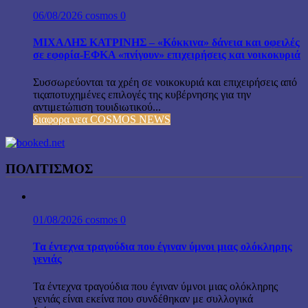
06/08/2026
cosmos
0
ΜΙΧΑΛΗΣ ΚΑΤΡΙΝΗΣ – «Κόκκινα» δάνεια και οφειλές
σε εφορία-ΕΦΚΑ «πνίγουν» επιχειρήσεις και νοικοκυριά
Συσσωρεύονται τα χρέη σε νοικοκυριά και επιχειρήσεις από
τιςαποτυχημένες επιλογές της κυβέρνησης για την
αντιμετώπιση τουιδιωτικού...
διαφορα νεα COSMOS NEWS
ΠΟΛΙΤΙΣΜΟΣ
01/08/2026
cosmos
0
Τα έντεχνα τραγούδια που έγιναν ύμνοι μιας ολόκληρης
γενιάς
Τα έντεχνα τραγούδια που έγιναν ύμνοι μιας ολόκληρης
γενιάς είναι εκείνα που συνδέθηκαν με συλλογικά