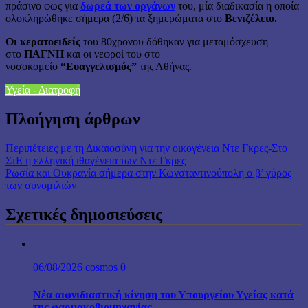
πράσινο φως για
δωρεά των οργάνων
του, μία διαδικασία η οποία
ολοκληρώθηκε σήμερα (2/6) τα ξημερώματα στο
Βενιζέλειο.
Οι κερατοειδείς
του 80χρονου δόθηκαν για μεταμόσχευση
στο
ΠΑΓΝΗ
και οι νεφροί του στο
νοσοκομείο
“Ευαγγελισμός”
της Αθήνας.
Υγεία - Διατροφή
Πλοήγηση άρθρων
Περιπέτειες με τη Δικαιοσύνη για την οικογένεια Ντε Γκρες-Στο
ΣτΕ η ελληνική ιθαγένεια των Ντε Γκρες
Ρωσία και Ουκρανία σήμερα στην Κωνσταντινούπολη ο β’ γύρος
των συνομιλιών
Σχετικές δημοσιεύσεις
06/08/2026
cosmos
0
Νέα αιφνιδιαστική κίνηση του Υπουργείου Υγείας κατά
της φαρμακοβιομηχανίας