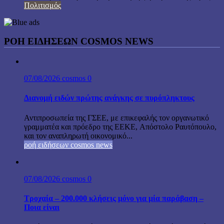
Πολιτισμός
ΡΟΗ ΕΙΔΗΣΕΩΝ COSMOS NEWS
07/08/2026
cosmos
0
Διανομή ειδών πρώτης ανάγκης σε πυρόπληκτους
Αντιπροσωπεία της ΓΣΕΕ, με επικεφαλής τον οργανωτικό
γραμματέα και πρόεδρο της ΕΕΚΕ, Απόστολο Ραυτόπουλο,
και τον αναπληρωτή οικονομικό...
ροή ειδήσεων cosmos news
07/08/2026
cosmos
0
Τροχαία – 200.000 κλήσεις μόνο για μία παράβαση –
Ποια είναι