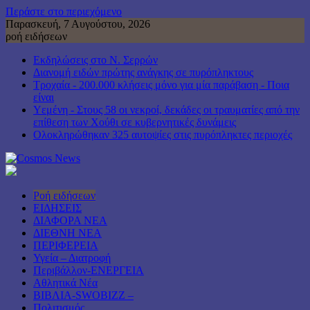
Περάστε στο περιεχόμενο
Παρασκευή, 7 Αυγούστου, 2026
ροή ειδήσεων
Εκδηλώσεις στο Ν. Σερρών
Διανομή ειδών πρώτης ανάγκης σε πυρόπληκτους
Τροχαία - 200.000 κλήσεις μόνο για μία παράβαση - Ποια
είναι
Υεμένη - Στους 58 οι νεκροί, δεκάδες οι τραυματίες από την
επίθεση των Χούθι σε κυβερνητικές δυνάμεις
Ολοκληρώθηκαν 325 αυτοψίες στις πυρόπληκτες περιοχές
Ροή ειδήσεων
ΕΙΔΗΣΕΙΣ
ΔΙΑΦΟΡΑ ΝΕΑ
ΔΙΕΘΝΗ ΝΕΑ
ΠΕΡΙΦΕΡΕΙΑ
Υγεία – Διατροφή
Περιβάλλον-ΕΝΕΡΓΕΙΑ
Αθλητικά Νέα
ΒΙΒΛΙΑ-SWOBIZZ –
Πολιτισμός