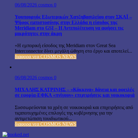
06/08/2026
cosmos
0
Υφυπουργός Εξωτερικών Χατζηβασιλείου στον ΣΚΑΪ –
Ψήφος εμπιστοσύνης στην Ελλάδα η είσοδος της
Meridiam στο GSI – Η Αντιπολίτευση να αφήσει τις
μικρότητες στην άκρη
«Η εμπορική είσοδος της Meridiam στον Great Sea
Interconnector δίνει μεγάλη ώθηση στο έργο και αποτελεί...
διαφορα νεα COSMOS NEWS
06/08/2026
cosmos
0
ΜΙΧΑΛΗΣ ΚΑΤΡΙΝΗΣ – «Κόκκινα» δάνεια και οφειλές
σε εφορία-ΕΦΚΑ «πνίγουν» επιχειρήσεις και νοικοκυριά
Συσσωρεύονται τα χρέη σε νοικοκυριά και επιχειρήσεις από
τιςαποτυχημένες επιλογές της κυβέρνησης για την
αντιμετώπιση τουιδιωτικού...
διαφορα νεα COSMOS NEWS