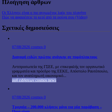
Πλοήγηση άρθρων
Οι Έλληνες είναι ο πιο αγχωμένος λαός του πλανήτη
Πώς να αφαιρέσεις το κερί από τα ρούχα σου (Video)
Σχετικές δημοσιεύσεις
07/08/2026
cosmos
0
Διανομή ειδών πρώτης ανάγκης σε πυρόπληκτους
Αντιπροσωπεία της ΓΣΕΕ, με επικεφαλής τον οργανωτικό
γραμματέα και πρόεδρο της ΕΕΚΕ, Απόστολο Ραυτόπουλο,
και τον αναπληρωτή οικονομικό...
ροή ειδήσεων cosmos news
07/08/2026
cosmos
0
Τροχαία – 200.000 κλήσεις μόνο για μία παράβαση –
Ποια είναι