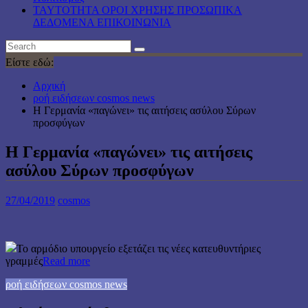
TAYTOTHTA ΟΡΟΙ ΧΡΗΣΗΣ ΠΡΟΣΩΠΙΚΑ
ΔΕΔΟΜΕΝΑ ΕΠΙΚΟΙΝΩΝΙΑ
Είστε εδώ:
Αρχική
ροή ειδήσεων cosmos news
Η Γερμανία «παγώνει» τις αιτήσεις ασύλου Σύρων
προσφύγων
Η Γερμανία «παγώνει» τις αιτήσεις
ασύλου Σύρων προσφύγων
27/04/2019
cosmos
Το αρμόδιο υπουργείο εξετάζει τις νέες κατευθυντήριες
γραμμές
Read more
ροή ειδήσεων cosmos news