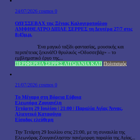
24/07/2026
cosmos
0
ΟΔΥΣΣΕΒΑΧ της Ξένιας Καλογεροπούλου
ΑΜΦΙΘΕΑΤΡΟ ΔΙΠΑΕ ΣΕΡΡΕΣ τη Δευτέρα 27/7 στις
8:45μ.μ.
Ένα μαγικό ταξίδι φαντασίας, μουσικής και
περιπέτειας ξεκινά!Ο θρυλικός «Οδυσσεβάχ» – το
εμβληματικό έργο της...
ΠΕΡΙΦΕΡΕΙΑ ΣΕΡΡΕΣ ΑΙΤΩ/ΛΝΙΑ ΚΛΠ
Πολιτισμός
21/07/2026
cosmos
0
Το Μέγαρο στη Βόρεια Εύβοια
Ελεωνόρα Ζουγανέλη
Τετάρτη 29 Ιουλίου | 21:00 | Παραλία Αγίας Άννας,
Αλιευτικό Καταφύγιο
Είσοδος ελεύθερη
Την Τετάρτη 29 Ιουλίου στις 21:00, με τη συναυλία της
Ελεωνόρας Ζουγανέληστην πανέμορφη παραλία της Αγίας...