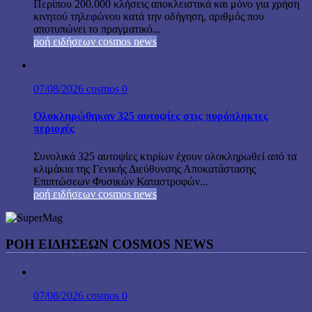
Περίπου 200.000 κλήσεις αποκλειστικά και μόνο για χρήση
κινητού τηλεφώνου κατά την οδήγηση, αριθμός που
αποτυπώνει το πραγματικό...
ροή ειδήσεων cosmos news
07/08/2026
cosmos
0
Ολοκληρώθηκαν 325 αυτοψίες στις πυρόπληκτες
περιοχές
Συνολικά 325 αυτοψίες κτιρίων έχουν ολοκληρωθεί από τα
κλιμάκια της Γενικής Διεύθυνσης Αποκατάστασης
Επιπτώσεων Φυσικών Καταστροφών...
ροή ειδήσεων cosmos news
ΡΟΉ ΕΙΔΉΣΕΩΝ COSMOS NEWS
07/08/2026
cosmos
0