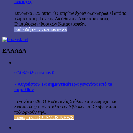
περιοχές
Συνολικά 325 αυτοψίες κτιρίων έχουν ολοκληρωθεί από τα
κλιμάκια της Γενικής Διεύθυνσης Αποκατάστασης
Επιπτώσεων Φυσικών Καταστροφών...
ροή ειδήσεων cosmos news
ΕΛΛΑΔΑ
07/08/2026
cosmos
0
7 Αυγούστου Τα σημαντικότερα γεγονότα από το
παρελθόν
Γεγονότα 626: Ο Βυζαντινός Στόλος καταναυμαχεί και
διασκορπίζει τον στόλο των Αβάρων και Σλάβων που
πολιορκούν την...
διαφορα νεα COSMOS NEWS