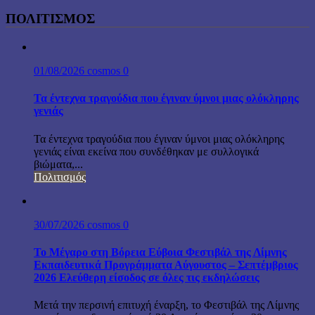
ΠΟΛΙΤΙΣΜΟΣ
01/08/2026
cosmos
0
Τα έντεχνα τραγούδια που έγιναν ύμνοι μιας ολόκληρης
γενιάς
Τα έντεχνα τραγούδια που έγιναν ύμνοι μιας ολόκληρης
γενιάς είναι εκείνα που συνδέθηκαν με συλλογικά
βιώματα,...
Πολιτισμός
30/07/2026
cosmos
0
Το Μέγαρο στη Βόρεια Εύβοια Φεστιβάλ της Λίμνης
Εκπαιδευτικά Προγράμματα Αύγουστος – Σεπτέμβριος
2026 Ελεύθερη είσοδος σε όλες τις εκδηλώσεις
Μετά την περσινή επιτυχή έναρξη, το Φεστιβάλ της Λίμνης