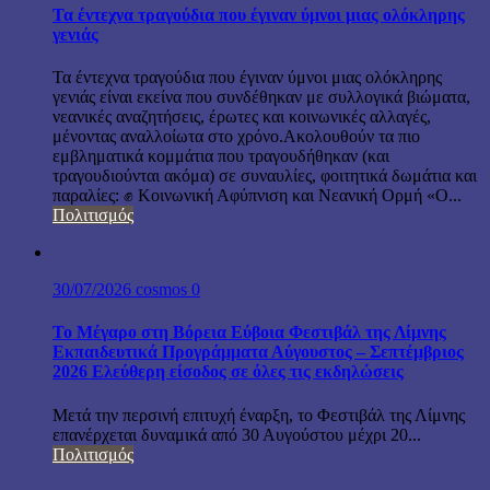
Τα έντεχνα τραγούδια που έγιναν ύμνοι μιας ολόκληρης
γενιάς
Τα έντεχνα τραγούδια που έγιναν ύμνοι μιας ολόκληρης
γενιάς είναι εκείνα που συνδέθηκαν με συλλογικά βιώματα,
νεανικές αναζητήσεις, έρωτες και κοινωνικές αλλαγές,
μένοντας αναλλοίωτα στο χρόνο.Ακολουθούν τα πιο
εμβληματικά κομμάτια που τραγουδήθηκαν (και
τραγουδιούνται ακόμα) σε συναυλίες, φοιτητικά δωμάτια και
παραλίες: ✊ Κοινωνική Αφύπνιση και Νεανική Ορμή «Ο...
Πολιτισμός
30/07/2026
cosmos
0
Το Μέγαρο στη Βόρεια Εύβοια Φεστιβάλ της Λίμνης
Εκπαιδευτικά Προγράμματα Αύγουστος – Σεπτέμβριος
2026 Ελεύθερη είσοδος σε όλες τις εκδηλώσεις
Μετά την περσινή επιτυχή έναρξη, το Φεστιβάλ της Λίμνης
επανέρχεται δυναμικά από 30 Αυγούστου μέχρι 20...
Πολιτισμός