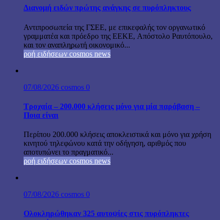
Διανομή ειδών πρώτης ανάγκης σε πυρόπληκτους
Αντιπροσωπεία της ΓΣΕΕ, με επικεφαλής τον οργανωτικό
γραμματέα και πρόεδρο της ΕΕΚΕ, Απόστολο Ραυτόπουλο,
και τον αναπληρωτή οικονομικό...
ροή ειδήσεων cosmos news
07/08/2026
cosmos
0
Τροχαία – 200.000 κλήσεις μόνο για μία παράβαση –
Ποια είναι
Περίπου 200.000 κλήσεις αποκλειστικά και μόνο για χρήση
κινητού τηλεφώνου κατά την οδήγηση, αριθμός που
αποτυπώνει το πραγματικό...
ροή ειδήσεων cosmos news
07/08/2026
cosmos
0
Ολοκληρώθηκαν 325 αυτοψίες στις πυρόπληκτες