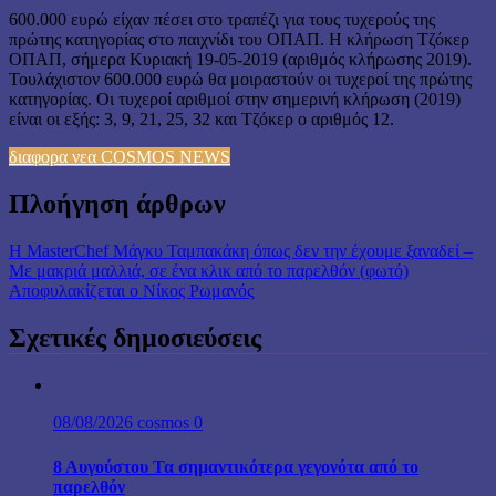
600.000 ευρώ είχαν πέσει στο τραπέζι για τους τυχερούς της
πρώτης κατηγορίας στο παιχνίδι του ΟΠΑΠ. Η κλήρωση Τζόκερ
ΟΠΑΠ, σήμερα Κυριακή 19-05-2019 (αριθμός κλήρωσης 2019).
Τουλάχιστον 600.000 ευρώ θα μοιραστούν οι τυχεροί της πρώτης
κατηγορίας. Οι τυχεροί αριθμοί στην σημερινή κλήρωση (2019)
είναι οι εξής: 3, 9, 21, 25, 32 και Τζόκερ ο αριθμός 12.
διαφορα νεα COSMOS NEWS
Πλοήγηση άρθρων
Η ΜasterChef Mάγκυ Ταμπακάκη όπως δεν την έχουμε ξαναδεί –
Με μακριά μαλλιά, σε ένα κλικ από το παρελθόν (φωτό)
Αποφυλακίζεται ο Νίκος Ρωμανός
Σχετικές δημοσιεύσεις
08/08/2026
cosmos
0
8 Αυγούστου Τα σημαντικότερα γεγονότα από το
παρελθόν