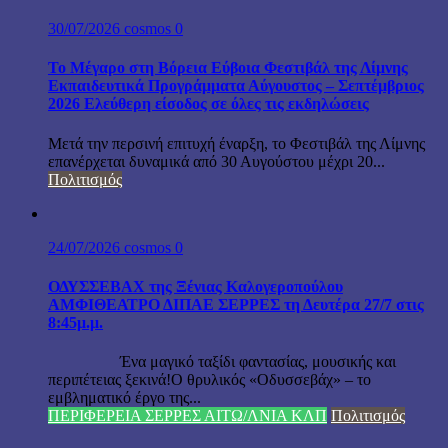
30/07/2026
cosmos
0
Το Μέγαρο στη Βόρεια Εύβοια Φεστιβάλ της Λίμνης
Εκπαιδευτικά Προγράμματα Αύγουστος – Σεπτέμβριος
2026 Ελεύθερη είσοδος σε όλες τις εκδηλώσεις
Μετά την περσινή επιτυχή έναρξη, το Φεστιβάλ της Λίμνης
επανέρχεται δυναμικά από 30 Αυγούστου μέχρι 20...
Πολιτισμός
24/07/2026
cosmos
0
ΟΔΥΣΣΕΒΑΧ της Ξένιας Καλογεροπούλου
ΑΜΦΙΘΕΑΤΡΟ ΔΙΠΑΕ ΣΕΡΡΕΣ τη Δευτέρα 27/7 στις
8:45μ.μ.
Ένα μαγικό ταξίδι φαντασίας, μουσικής και
περιπέτειας ξεκινά!Ο θρυλικός «Οδυσσεβάχ» – το
εμβληματικό έργο της...
ΠΕΡΙΦΕΡΕΙΑ ΣΕΡΡΕΣ ΑΙΤΩ/ΛΝΙΑ ΚΛΠ
Πολιτισμός