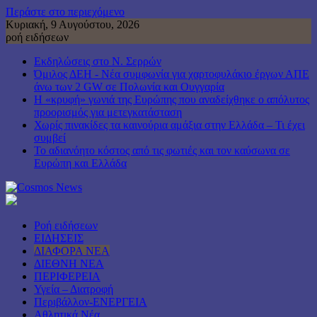
Περάστε στο περιεχόμενο
Κυριακή, 9 Αυγούστου, 2026
ροή ειδήσεων
Εκδηλώσεις στο Ν. Σερρών
Όμιλος ΔΕΗ - Νέα συμφωνία για χαρτοφυλάκιο έργων ΑΠΕ
άνω των 2 GW σε Πολωνία και Ουγγαρία
Η «κρυφή» γωνιά της Ευρώπης που αναδείχθηκε ο απόλυτος
προορισμός για μετεγκατάσταση
Χωρίς πινακίδες τα καινούρια αμάξια στην Ελλάδα – Τι έχει
συμβεί
Το αδιανόητο κόστος από τις φωτιές και τον καύσωνα σε
Ευρώπη και Ελλάδα
Ροή ειδήσεων
ΕΙΔΗΣΕΙΣ
ΔΙΑΦΟΡΑ ΝΕΑ
ΔΙΕΘΝΗ ΝΕΑ
ΠΕΡΙΦΕΡΕΙΑ
Υγεία – Διατροφή
Περιβάλλον-ΕΝΕΡΓΕΙΑ
Αθλητικά Νέα