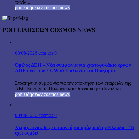
ταινία...
ροή ειδήσεων cosmos news
ΡΟΉ ΕΙΔΉΣΕΩΝ COSMOS NEWS
08/08/2026
cosmos
0
Όμιλος ΔΕΗ – Νέα συμφωνία για χαρτοφυλάκιο έργων
ΑΠΕ άνω των 2 GW σε Πολωνία και Ουγγαρία
Στρατηγική συμφωνία για την απόκτηση των εταιρειών της
ABO Energy σε Πολωνία και Ουγγαρία με συνολικό...
ροή ειδήσεων cosmos news
08/08/2026
cosmos
0
Χωρίς πινακίδες τα καινούρια αμάξια στην Ελλάδα – Τι
έχει συμβεί