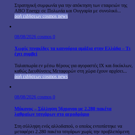
Στρατηγική συμφωνία για την απόκτηση των εταιρειών της
ABO Energy σε Πολωνία και Ουγγαρία με συνολικό...
ροή ειδήσεων cosmos news
08/08/2026
cosmos
0
Χωρίς πινακίδες τα καινούρια αμάξια στην Ελλάδα – Τι
έχει συμβεί
Ταλαιπωρία εν μέσω θέρους για αγοραστές ΙΧ και δικύκλων,
καθώς Διευθύνσεις Μεταφορών στη χώρα έχουν αρχίσει...
ροή ειδήσεων cosmos news
08/08/2026
cosmos
0
Μύκονος – Σύλληψη 56χρονου με 2.280 πακέτα
λαθραίων τσιγάρων στο αεροδρόμιο
Στη σύλληψη ενός αλλοδαπού, ο οποίος εντοπίστηκε να
μεταφέρει 2.280 πακέτα τσιγάρων χωρίς την προβλεπόμενη