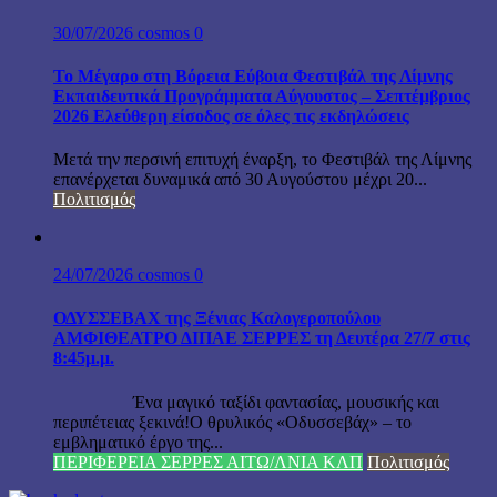
30/07/2026
cosmos
0
Το Μέγαρο στη Βόρεια Εύβοια Φεστιβάλ της Λίμνης
Εκπαιδευτικά Προγράμματα Αύγουστος – Σεπτέμβριος
2026 Ελεύθερη είσοδος σε όλες τις εκδηλώσεις
Μετά την περσινή επιτυχή έναρξη, το Φεστιβάλ της Λίμνης
επανέρχεται δυναμικά από 30 Αυγούστου μέχρι 20...
Πολιτισμός
24/07/2026
cosmos
0
ΟΔΥΣΣΕΒΑΧ της Ξένιας Καλογεροπούλου
ΑΜΦΙΘΕΑΤΡΟ ΔΙΠΑΕ ΣΕΡΡΕΣ τη Δευτέρα 27/7 στις
8:45μ.μ.
Ένα μαγικό ταξίδι φαντασίας, μουσικής και
περιπέτειας ξεκινά!Ο θρυλικός «Οδυσσεβάχ» – το
εμβληματικό έργο της...
ΠΕΡΙΦΕΡΕΙΑ ΣΕΡΡΕΣ ΑΙΤΩ/ΛΝΙΑ ΚΛΠ
Πολιτισμός