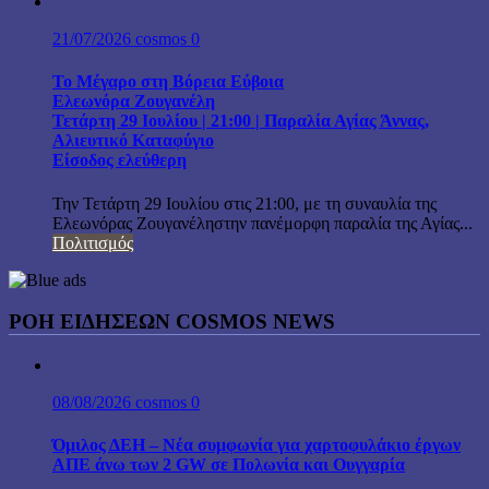
21/07/2026
cosmos
0
Το Μέγαρο στη Βόρεια Εύβοια
Ελεωνόρα Ζουγανέλη
Τετάρτη 29 Ιουλίου | 21:00 | Παραλία Αγίας Άννας,
Αλιευτικό Καταφύγιο
Είσοδος ελεύθερη
Την Τετάρτη 29 Ιουλίου στις 21:00, με τη συναυλία της
Ελεωνόρας Ζουγανέληστην πανέμορφη παραλία της Αγίας...
Πολιτισμός
ΡΟΗ ΕΙΔΗΣΕΩΝ COSMOS NEWS
08/08/2026
cosmos
0
Όμιλος ΔΕΗ – Νέα συμφωνία για χαρτοφυλάκιο έργων
ΑΠΕ άνω των 2 GW σε Πολωνία και Ουγγαρία