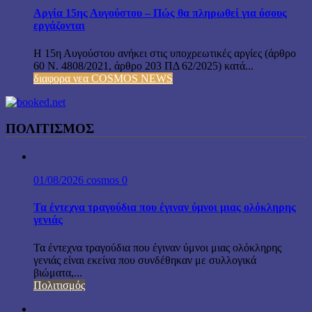
Αργία 15ης Αυγούστου – Πώς θα πληρωθεί για όσους
εργάζονται
Η 15η Αυγούστου ανήκει στις υποχρεωτικές αργίες (άρθρο
60 Ν. 4808/2021, άρθρο 203 ΠΔ 62/2025) κατά...
διαφορα νεα COSMOS NEWS
ΠΟΛΙΤΙΣΜΟΣ
01/08/2026
cosmos
0
Τα έντεχνα τραγούδια που έγιναν ύμνοι μιας ολόκληρης
γενιάς
Τα έντεχνα τραγούδια που έγιναν ύμνοι μιας ολόκληρης
γενιάς είναι εκείνα που συνδέθηκαν με συλλογικά
βιώματα,...
Πολιτισμός