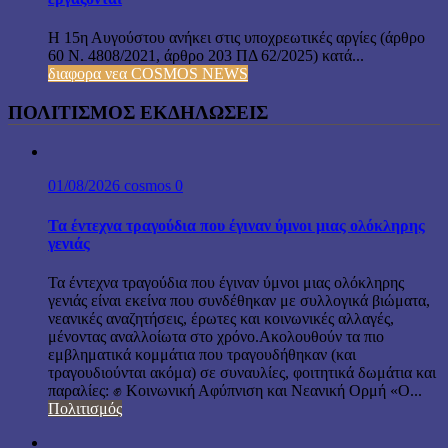
Η 15η Αυγούστου ανήκει στις υποχρεωτικές αργίες (άρθρο
60 Ν. 4808/2021, άρθρο 203 ΠΔ 62/2025) κατά...
διαφορα νεα COSMOS NEWS
ΠΟΛΙΤΙΣΜΟΣ ΕΚΔΗΛΩΣΕΙΣ
01/08/2026
cosmos
0
Τα έντεχνα τραγούδια που έγιναν ύμνοι μιας ολόκληρης
γενιάς
Τα έντεχνα τραγούδια που έγιναν ύμνοι μιας ολόκληρης
γενιάς είναι εκείνα που συνδέθηκαν με συλλογικά βιώματα,
νεανικές αναζητήσεις, έρωτες και κοινωνικές αλλαγές,
μένοντας αναλλοίωτα στο χρόνο.Ακολουθούν τα πιο
εμβληματικά κομμάτια που τραγουδήθηκαν (και
τραγουδιούνται ακόμα) σε συναυλίες, φοιτητικά δωμάτια και
παραλίες: ✊ Κοινωνική Αφύπνιση και Νεανική Ορμή «Ο...
Πολιτισμός