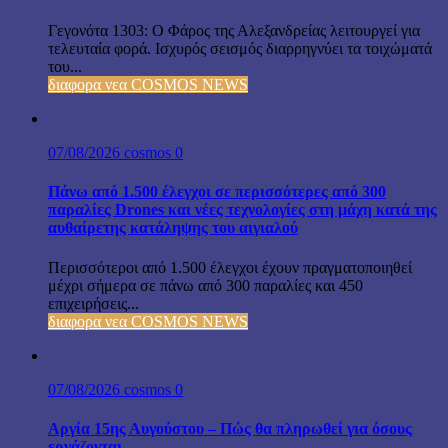
Γεγονότα 1303: Ο Φάρος της Αλεξανδρείας λειτουργεί για
τελευταία φορά. Ισχυρός σεισμός διαρρηγνύει τα τοιχώματά
του...
διαφορα νεα COSMOS NEWS
07/08/2026
cosmos
0
Πάνω από 1.500 έλεγχοι σε περισσότερες από 300
παραλίες Drones και νέες τεχνολογίες στη μάχη κατά της
αυθαίρετης κατάληψης του αιγιαλού
Περισσότεροι από 1.500 έλεγχοι έχουν πραγματοποιηθεί
μέχρι σήμερα σε πάνω από 300 παραλίες και 450
επιχειρήσεις...
διαφορα νεα COSMOS NEWS
07/08/2026
cosmos
0
Αργία 15ης Αυγούστου – Πώς θα πληρωθεί για όσους
εργάζονται