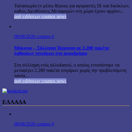
Ταλαιπωρία εν μέσω θέρους για αγοραστές ΙΧ και δικύκλων,
καθώς Διευθύνσεις Μεταφορών στη χώρα έχουν αρχίσει...
ροή ειδήσεων cosmos news
08/08/2026
cosmos
0
Μύκονος – Σύλληψη 56χρονου με 2.280 πακέτα
λαθραίων τσιγάρων στο αεροδρόμιο
Στη σύλληψη ενός αλλοδαπού, ο οποίος εντοπίστηκε να
μεταφέρει 2.280 πακέτα τσιγάρων χωρίς την προβλεπόμενη
ταινία...
ροή ειδήσεων cosmos news
ΕΛΛΑΔΑ
08/08/2026
cosmos
0