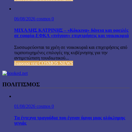
06/08/2026
cosmos
0
ΜΙΧΑΛΗΣ ΚΑΤΡΙΝΗΣ – «Κόκκινα» δάνεια και οφειλές
σε εφορία-ΕΦΚΑ «πνίγουν» επιχειρήσεις και νοικοκυριά
Συσσωρεύονται τα χρέη σε νοικοκυριά και επιχειρήσεις από
τιςαποτυχημένες επιλογές της κυβέρνησης για την
αντιμετώπιση τουιδιωτικού...
διαφορα νεα COSMOS NEWS
ΠΟΛΙΤΙΣΜΟΣ
01/08/2026
cosmos
0
Τα έντεχνα τραγούδια που έγιναν ύμνοι μιας ολόκληρης
γενιάς