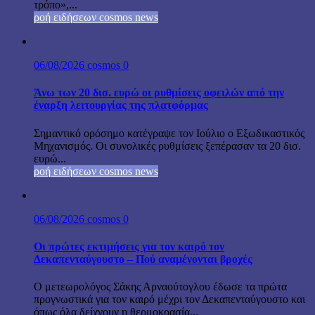
τρόπο»,...
ροή ειδήσεων cosmos news
06/08/2026
cosmos
0
Άνω των 20 δισ. ευρώ οι ρυθμίσεις οφειλών από την
έναρξη λειτουργίας της πλατφόρμας
Σημαντικό ορόσημο κατέγραψε τον Ιούλιο ο Εξωδικαστικός
Μηχανισμός. Οι συνολικές ρυθμίσεις ξεπέρασαν τα 20 δισ.
ευρώ...
ροή ειδήσεων cosmos news
06/08/2026
cosmos
0
Οι πρώτες εκτιμήσεις για τον καιρό τον
Δεκαπενταύγουστο – Πού αναμένονται βροχές
Ο μετεωρολόγος Σάκης Αρναούτογλου έδωσε τα πρώτα
προγνωστικά για τον καιρό μέχρι τον Δεκαπενταύγουστο και
όπως όλα δείχνουν η θερμοκρασία...