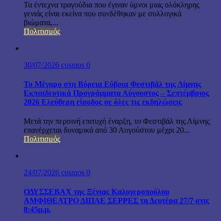
Τα έντεχνα τραγούδια που έγιναν ύμνοι μιας ολόκληρης
γενιάς είναι εκείνα που συνδέθηκαν με συλλογικά
βιώματα,...
Πολιτισμός
30/07/2026
cosmos
0
Το Μέγαρο στη Βόρεια Εύβοια Φεστιβάλ της Λίμνης
Εκπαιδευτικά Προγράμματα Αύγουστος – Σεπτέμβριος
2026 Ελεύθερη είσοδος σε όλες τις εκδηλώσεις
Μετά την περσινή επιτυχή έναρξη, το Φεστιβάλ της Λίμνης
επανέρχεται δυναμικά από 30 Αυγούστου μέχρι 20...
Πολιτισμός
24/07/2026
cosmos
0
ΟΔΥΣΣΕΒΑΧ της Ξένιας Καλογεροπούλου
ΑΜΦΙΘΕΑΤΡΟ ΔΙΠΑΕ ΣΕΡΡΕΣ τη Δευτέρα 27/7 στις
8:45μ.μ.