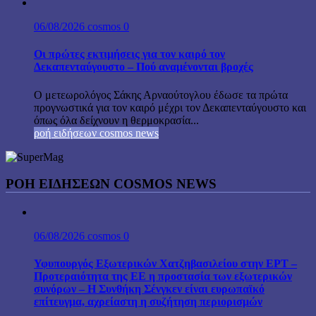
06/08/2026
cosmos
0
Οι πρώτες εκτιμήσεις για τον καιρό τον
Δεκαπενταύγουστο – Πού αναμένονται βροχές
Ο μετεωρολόγος Σάκης Αρναούτογλου έδωσε τα πρώτα
προγνωστικά για τον καιρό μέχρι τον Δεκαπενταύγουστο και
όπως όλα δείχνουν η θερμοκρασία...
ροή ειδήσεων cosmos news
ΡΟΉ ΕΙΔΉΣΕΩΝ COSMOS NEWS
06/08/2026
cosmos
0
Υφυπουργός Εξωτερικών Χατζηβασιλείου στην ΕΡΤ –
Προτεραιότητα της ΕΕ η προστασία των εξωτερικών
συνόρων – Η Συνθήκη Σένγκεν είναι ευρωπαϊκό
επίτευγμα, αχρείαστη η συζήτηση περιορισμών