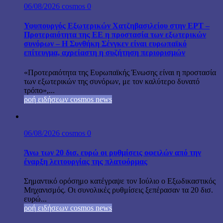
06/08/2026
cosmos
0
Υφυπουργός Εξωτερικών Χατζηβασιλείου στην ΕΡΤ –
Προτεραιότητα της ΕΕ η προστασία των εξωτερικών
συνόρων – Η Συνθήκη Σένγκεν είναι ευρωπαϊκό
επίτευγμα, αχρείαστη η συζήτηση περιορισμών
«Προτεραιότητα της Ευρωπαϊκής Ένωσης είναι η προστασία
των εξωτερικών της συνόρων, με τον καλύτερο δυνατό
τρόπο»,...
ροή ειδήσεων cosmos news
06/08/2026
cosmos
0
Άνω των 20 δισ. ευρώ οι ρυθμίσεις οφειλών από την
έναρξη λειτουργίας της πλατφόρμας
Σημαντικό ορόσημο κατέγραψε τον Ιούλιο ο Εξωδικαστικός
Μηχανισμός. Οι συνολικές ρυθμίσεις ξεπέρασαν τα 20 δισ.
ευρώ...
ροή ειδήσεων cosmos news