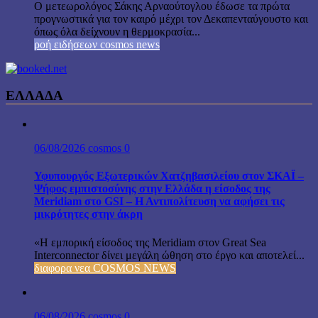
Ο μετεωρολόγος Σάκης Αρναούτογλου έδωσε τα πρώτα
προγνωστικά για τον καιρό μέχρι τον Δεκαπενταύγουστο και
όπως όλα δείχνουν η θερμοκρασία...
ροή ειδήσεων cosmos news
ΕΛΛΑΔΑ
06/08/2026
cosmos
0
Υφυπουργός Εξωτερικών Χατζηβασιλείου στον ΣΚΑΪ –
Ψήφος εμπιστοσύνης στην Ελλάδα η είσοδος της
Meridiam στο GSI – Η Αντιπολίτευση να αφήσει τις
μικρότητες στην άκρη
«Η εμπορική είσοδος της Meridiam στον Great Sea
Interconnector δίνει μεγάλη ώθηση στο έργο και αποτελεί...
διαφορα νεα COSMOS NEWS
06/08/2026
cosmos
0