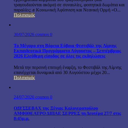
τραγουδιούνται ακόμα) σε συναυλίες, φοιτητικά δωμάτια και
παραλίες: ✊ Κοινωνική Αφύπνιση και Νεανική Ορμή «Ο...
Πολιτισμός
30/07/2026
cosmos
0
Το Μέγαρο στη Βόρεια Εύβοια Φεστιβάλ της Λίμνης
Εκπαιδευτικά Προγράμματα Αύγουστος – Σεπτέμβριος
2026 Ελεύθερη είσοδος σε όλες τις εκδηλώσεις
Μετά την περσινή επιτυχή έναρξη, το Φεστιβάλ της Λίμνης
επανέρχεται δυναμικά από 30 Αυγούστου μέχρι 20...
Πολιτισμός
24/07/2026
cosmos
0
ΟΔΥΣΣΕΒΑΧ της Ξένιας Καλογεροπούλου
ΑΜΦΙΘΕΑΤΡΟ ΔΙΠΑΕ ΣΕΡΡΕΣ τη Δευτέρα 27/7 στις
8:45μ.μ.