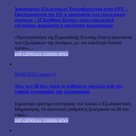
Υφυπουργός Εξωτερικών Χατζηβασιλείου στην ΕΡΤ –
Προτεραιότητα της ΕΕ η προστασία των εξωτερικών
συνόρων – Η Συνθήκη Σένγκεν είναι ευρωπαϊκό
επίτευγμα, αχρείαστη η συζήτηση περιορισμών
«Προτεραιότητα της Ευρωπαϊκής Ένωσης είναι η προστασία
των εξωτερικών της συνόρων, με τον καλύτερο δυνατό
τρόπο»,...
ροή ειδήσεων cosmos news
06/08/2026
cosmos
0
Άνω των 20 δισ. ευρώ οι ρυθμίσεις οφειλών από την
έναρξη λειτουργίας της πλατφόρμας
Σημαντικό ορόσημο κατέγραψε τον Ιούλιο ο Εξωδικαστικός
Μηχανισμός. Οι συνολικές ρυθμίσεις ξεπέρασαν τα 20 δισ.
ευρώ...
ροή ειδήσεων cosmos news