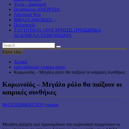
Υγεία – Διατροφή
Περιβάλλον-ΕΝΕΡΓΕΙΑ
Αθλητικά Νέα
ΒΙΒΛΙΑ-SWOBIZZ –
Πολιτισμός
TAYTOTHTA ΟΡΟΙ ΧΡΗΣΗΣ ΠΡΟΣΩΠΙΚΑ
ΔΕΔΟΜΕΝΑ ΕΠΙΚΟΙΝΩΝΙΑ
Είστε εδώ:
Αρχική
ροή ειδήσεων cosmos news
Κορωνοϊός – Μεγάλο ρόλο θα παίξουν οι καιρικές συνθήκες
Κορωνοϊός – Μεγάλο ρόλο θα παίξουν οι
καιρικές συνθήκες
06/03/2020
06/03/2020
cosmos
Μεγάλη αύξηση των κρουσμάτων του κορονοϊού περιμένουν οι