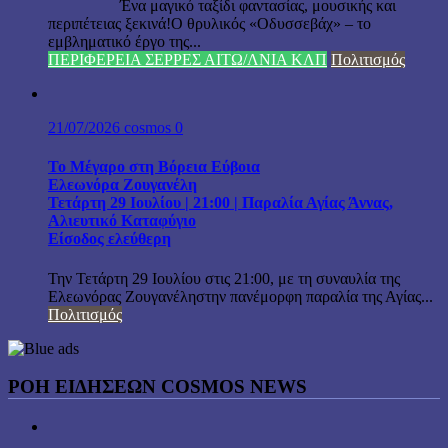
Ένα μαγικό ταξίδι φαντασίας, μουσικής και
περιπέτειας ξεκινά!Ο θρυλικός «Οδυσσεβάχ» – το
εμβληματικό έργο της...
ΠΕΡΙΦΕΡΕΙΑ ΣΕΡΡΕΣ ΑΙΤΩ/ΛΝΙΑ ΚΛΠ
Πολιτισμός
21/07/2026
cosmos
0
Το Μέγαρο στη Βόρεια Εύβοια
Ελεωνόρα Ζουγανέλη
Τετάρτη 29 Ιουλίου | 21:00 | Παραλία Αγίας Άννας,
Αλιευτικό Καταφύγιο
Είσοδος ελεύθερη
Την Τετάρτη 29 Ιουλίου στις 21:00, με τη συναυλία της
Ελεωνόρας Ζουγανέληστην πανέμορφη παραλία της Αγίας...
Πολιτισμός
ΡΟΗ ΕΙΔΗΣΕΩΝ COSMOS NEWS