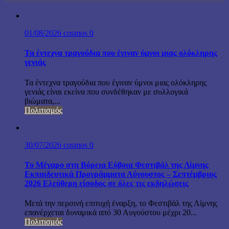
01/08/2026
cosmos
0
Τα έντεχνα τραγούδια που έγιναν ύμνοι μιας ολόκληρης
γενιάς
Τα έντεχνα τραγούδια που έγιναν ύμνοι μιας ολόκληρης
γενιάς είναι εκείνα που συνδέθηκαν με συλλογικά
βιώματα,...
Πολιτισμός
30/07/2026
cosmos
0
Το Μέγαρο στη Βόρεια Εύβοια Φεστιβάλ της Λίμνης
Εκπαιδευτικά Προγράμματα Αύγουστος – Σεπτέμβριος
2026 Ελεύθερη είσοδος σε όλες τις εκδηλώσεις
Μετά την περσινή επιτυχή έναρξη, το Φεστιβάλ της Λίμνης
επανέρχεται δυναμικά από 30 Αυγούστου μέχρι 20...
Πολιτισμός