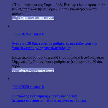
«Προτεραιότητα της Ευρωπαϊκής Ένωσης είναι η προστασία
των εξωτερικών της συνόρων, με τον καλύτερο δυνατό
τρόπο»,...
ροή ειδήσεων cosmos news
06/08/2026
cosmos
0
Άνω των 20 δισ. ευρώ οι ρυθμίσεις οφειλών από την
έναρξη λειτουργίας της πλατφόρμας
Σημαντικό ορόσημο κατέγραψε τον Ιούλιο ο Εξωδικαστικός
Μηχανισμός. Οι συνολικές ρυθμίσεις ξεπέρασαν τα 20 δισ.
ευρώ...
ροή ειδήσεων cosmos news
06/08/2026
cosmos
0
Οι πρώτες εκτιμήσεις για τον καιρό τον
Δεκαπενταύγουστο – Πού αναμένονται βροχές