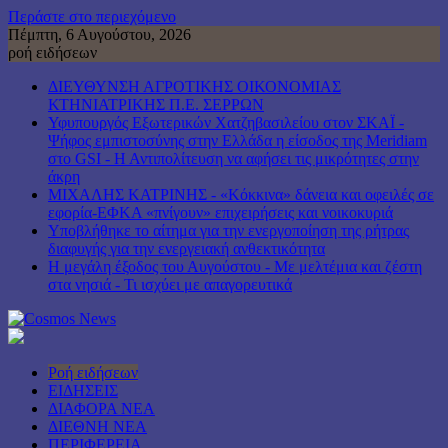
Περάστε στο περιεχόμενο
Πέμπτη, 6 Αυγούστου, 2026
ροή ειδήσεων
ΔΙΕΥΘΥΝΣΗ ΑΓΡΟΤΙΚΗΣ ΟΙΚΟΝΟΜΙΑΣ
ΚΤΗΝΙΑΤΡΙΚΗΣ Π.Ε. ΣΕΡΡΩΝ
Υφυπουργός Εξωτερικών Χατζηβασιλείου στον ΣΚΑΪ -
Ψήφος εμπιστοσύνης στην Ελλάδα η είσοδος της Meridiam
στο GSI - Η Αντιπολίτευση να αφήσει τις μικρότητες στην
άκρη
ΜΙΧΑΛΗΣ ΚΑΤΡΙΝΗΣ - «Κόκκινα» δάνεια και οφειλές σε
εφορία-ΕΦΚΑ «πνίγουν» επιχειρήσεις και νοικοκυριά
Υποβλήθηκε το αίτημα για την ενεργοποίηση της ρήτρας
διαφυγής για την ενεργειακή ανθεκτικότητα
Η μεγάλη έξοδος του Αυγούστου - Με μελτέμια και ζέστη
στα νησιά - Τι ισχύει με απαγορευτικά
Ροή ειδήσεων
ΕΙΔΗΣΕΙΣ
ΔΙΑΦΟΡΑ ΝΕΑ
ΔΙΕΘΝΗ ΝΕΑ
ΠΕΡΙΦΕΡΕΙΑ