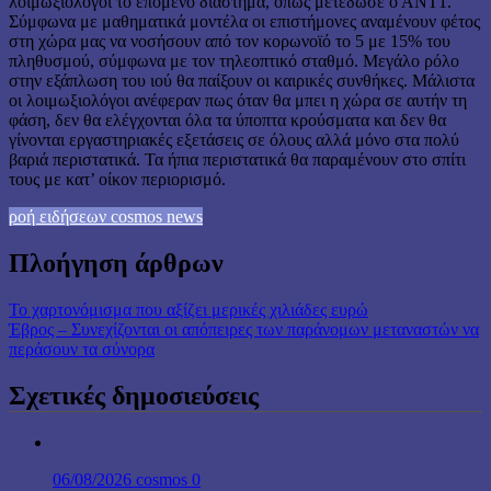
λοιμωξιολόγοι το επόμενο διάστημα, όπως μετέδωσε ο ΑΝΤ1.
Σύμφωνα με μαθηματικά μοντέλα οι επιστήμονες αναμένουν φέτος
στη χώρα μας να νοσήσουν από τον κορωνοϊό το 5 με 15% του
πληθυσμού, σύμφωνα με τον τηλεοπτικό σταθμό. Μεγάλο ρόλο
στην εξάπλωση του ιού θα παίξουν οι καιρικές συνθήκες. Μάλιστα
οι λοιμωξιολόγοι ανέφεραν πως όταν θα μπει η χώρα σε αυτήν τη
φάση, δεν θα ελέγχονται όλα τα ύποπτα κρούσματα και δεν θα
γίνονται εργαστηριακές εξετάσεις σε όλους αλλά μόνο στα πολύ
βαριά περιστατικά. Τα ήπια περιστατικά θα παραμένουν στο σπίτι
τους με κατ’ οίκον περιορισμό.
ροή ειδήσεων cosmos news
Πλοήγηση άρθρων
Το χαρτονόμισμα που αξίζει μερικές χιλιάδες ευρώ
Έβρος – Συνεχίζονται οι απόπειρες των παράνομων μεταναστών να
περάσουν τα σύνορα
Σχετικές δημοσιεύσεις
06/08/2026
cosmos
0