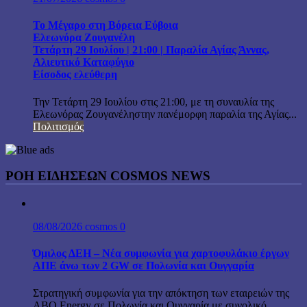
Το Μέγαρο στη Βόρεια Εύβοια
Ελεωνόρα Ζουγανέλη
Τετάρτη 29 Ιουλίου | 21:00 | Παραλία Αγίας Άννας,
Αλιευτικό Καταφύγιο
Είσοδος ελεύθερη
Την Τετάρτη 29 Ιουλίου στις 21:00, με τη συναυλία της
Ελεωνόρας Ζουγανέληστην πανέμορφη παραλία της Αγίας...
Πολιτισμός
ΡΟΗ ΕΙΔΗΣΕΩΝ COSMOS NEWS
08/08/2026
cosmos
0
Όμιλος ΔΕΗ – Νέα συμφωνία για χαρτοφυλάκιο έργων
ΑΠΕ άνω των 2 GW σε Πολωνία και Ουγγαρία
Στρατηγική συμφωνία για την απόκτηση των εταιρειών της
ABO Energy σε Πολωνία και Ουγγαρία με συνολικό...