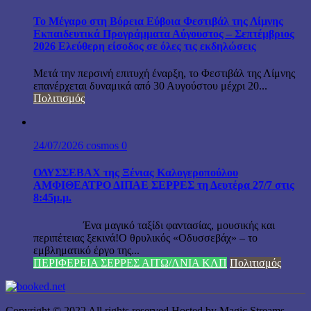
Το Μέγαρο στη Βόρεια Εύβοια Φεστιβάλ της Λίμνης
Εκπαιδευτικά Προγράμματα Αύγουστος – Σεπτέμβριος
2026 Ελεύθερη είσοδος σε όλες τις εκδηλώσεις
Μετά την περσινή επιτυχή έναρξη, το Φεστιβάλ της Λίμνης
επανέρχεται δυναμικά από 30 Αυγούστου μέχρι 20...
Πολιτισμός
24/07/2026
cosmos
0
ΟΔΥΣΣΕΒΑΧ της Ξένιας Καλογεροπούλου
ΑΜΦΙΘΕΑΤΡΟ ΔΙΠΑΕ ΣΕΡΡΕΣ τη Δευτέρα 27/7 στις
8:45μ.μ.
Ένα μαγικό ταξίδι φαντασίας, μουσικής και
περιπέτειας ξεκινά!Ο θρυλικός «Οδυσσεβάχ» – το
εμβληματικό έργο της...
ΠΕΡΙΦΕΡΕΙΑ ΣΕΡΡΕΣ ΑΙΤΩ/ΛΝΙΑ ΚΛΠ
Πολιτισμός
Copyright © 2022 All rights reserved Hosted by Magic Streams