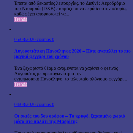
Έπειτα από δεκαετίες λειτουργίας, το Διεθνές Αεροδρόμιο
του Ντουμπάι (DXB) ετοιμάζεται να περάσει στην ιστορία,
καθώς έχει αποφασιστεί να...
Trends
05/08/2026
cosmos
0
Αυγουστιάτικη Πανσέληνος 2026 – Πότε ανατέλλει το πιο
μαγικό φεγγάρι του χρόνου
Ένα ξεχωριστό θέαμα αναμένεται να χαρίσει ο φετινός
Αύγουστος με πρωταγωνίστρια την
εντυπωσιακή Πανσέληνο, το τελευταίο ολόγιομο φεγγάρι...
Trends
04/08/2026
cosmos
0
Οι σκιές του 5ου ορόφου – Το κρυφό, ξεχασμένο χωριό
μέσα στο παλάτι της Μαδρίτης
Πάνω από τις χρυσοποίκιλτες αίθουσες του θρόνου, εκεί