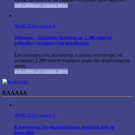
ροή ειδήσεων cosmos news
08/08/2026
cosmos
0
Μύκονος – Σύλληψη 56χρονου με 2.280 πακέτα
λαθραίων τσιγάρων στο αεροδρόμιο
Στη σύλληψη ενός αλλοδαπού, ο οποίος εντοπίστηκε να
μεταφέρει 2.280 πακέτα τσιγάρων χωρίς την προβλεπόμενη
ταινία...
ροή ειδήσεων cosmos news
ΕΛΛΑΔΑ
08/08/2026
cosmos
0
8 Αυγούστου Τα σημαντικότερα γεγονότα από το
παρελθόν