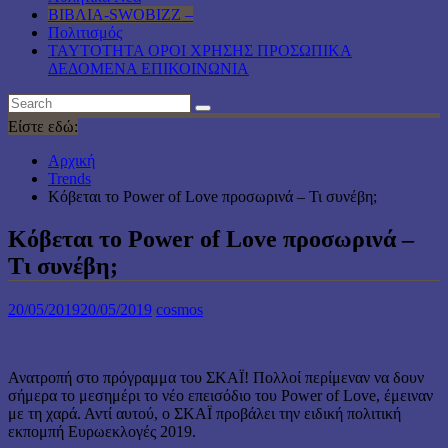
ΒΙΒΛΙΑ-SWOBIZZ –
Πολιτισμός
TAYTOTHTA ΟΡΟΙ ΧΡΗΣΗΣ ΠΡΟΣΩΠΙΚΑ
ΔΕΔΟΜΕΝΑ ΕΠΙΚΟΙΝΩΝΙΑ
Είστε εδώ:
Αρχική
Trends
Κόβεται το Power of Love προσωρινά – Τι συνέβη;
Κόβεται το Power of Love προσωρινά –
Τι συνέβη;
20/05/2019
20/05/2019
cosmos
Ανατροπή στο πρόγραμμα του ΣΚΑΪ! Πολλοί περίμεναν να δουν
σήμερα το μεσημέρι το νέο επεισόδιο του Power of Love, έμειναν
με τη χαρά. Αντί αυτού, ο ΣΚΑΪ προβάλει την ειδική πολιτική
εκπομπή Ευρωεκλογές 2019.