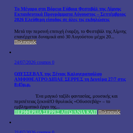
Το Μέγαρο στη Βόρεια Εύβοια Φεστιβάλ της Λίμνης
Εκπαιδευτικά Προγράμματα Αύγουστος – Σεπτέμβριος
2026 Ελεύθερη είσοδος σε όλες τις εκδηλώσεις
Μετά την περσινή επιτυχή έναρξη, το Φεστιβάλ της Λίμνης
επανέρχεται δυναμικά από 30 Αυγούστου μέχρι 20...
Πολιτισμός
24/07/2026
cosmos
0
ΟΔΥΣΣΕΒΑΧ της Ξένιας Καλογεροπούλου
ΑΜΦΙΘΕΑΤΡΟ ΔΙΠΑΕ ΣΕΡΡΕΣ τη Δευτέρα 27/7 στις
8:45μ.μ.
Ένα μαγικό ταξίδι φαντασίας, μουσικής και
περιπέτειας ξεκινά!Ο θρυλικός «Οδυσσεβάχ» – το
εμβληματικό έργο της...
ΠΕΡΙΦΕΡΕΙΑ ΣΕΡΡΕΣ ΑΙΤΩ/ΛΝΙΑ ΚΛΠ
Πολιτισμός
21/07/2026
cosmos
0