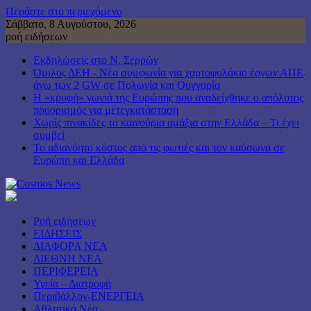
Περάστε στο περιεχόμενο
Σάββατο, 8 Αυγούστου, 2026
ροή ειδήσεων
Εκδηλώσεις στο Ν. Σερρών
Όμιλος ΔΕΗ - Νέα συμφωνία για χαρτοφυλάκιο έργων ΑΠΕ
άνω των 2 GW σε Πολωνία και Ουγγαρία
Η «κρυφή» γωνιά της Ευρώπης που αναδείχθηκε ο απόλυτος
προορισμός για μετεγκατάσταση
Χωρίς πινακίδες τα καινούρια αμάξια στην Ελλάδα – Τι έχει
συμβεί
Το αδιανόητο κόστος από τις φωτιές και τον καύσωνα σε
Ευρώπη και Ελλάδα
Ροή ειδήσεων
ΕΙΔΗΣΕΙΣ
ΔΙΑΦΟΡΑ ΝΕΑ
ΔΙΕΘΝΗ ΝΕΑ
ΠΕΡΙΦΕΡΕΙΑ
Υγεία – Διατροφή
Περιβάλλον-ΕΝΕΡΓΕΙΑ
Αθλητικά Νέα