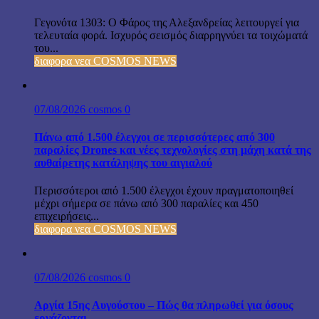
Γεγονότα 1303: Ο Φάρος της Αλεξανδρείας λειτουργεί για
τελευταία φορά. Ισχυρός σεισμός διαρρηγνύει τα τοιχώματά
του...
διαφορα νεα COSMOS NEWS
07/08/2026
cosmos
0
Πάνω από 1.500 έλεγχοι σε περισσότερες από 300
παραλίες Drones και νέες τεχνολογίες στη μάχη κατά της
αυθαίρετης κατάληψης του αιγιαλού
Περισσότεροι από 1.500 έλεγχοι έχουν πραγματοποιηθεί
μέχρι σήμερα σε πάνω από 300 παραλίες και 450
επιχειρήσεις...
διαφορα νεα COSMOS NEWS
07/08/2026
cosmos
0
Αργία 15ης Αυγούστου – Πώς θα πληρωθεί για όσους
εργάζονται