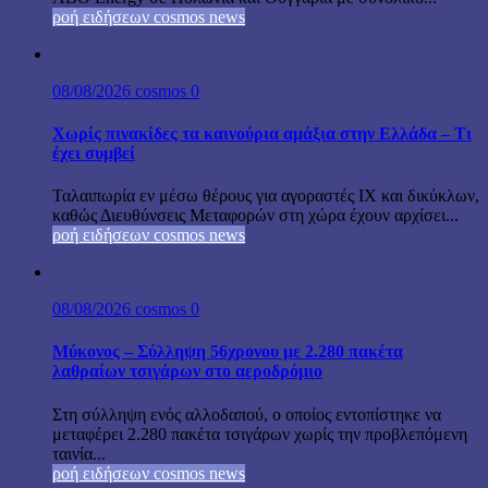
ροή ειδήσεων cosmos news
08/08/2026
cosmos
0
Χωρίς πινακίδες τα καινούρια αμάξια στην Ελλάδα – Τι
έχει συμβεί
Ταλαιπωρία εν μέσω θέρους για αγοραστές ΙΧ και δικύκλων,
καθώς Διευθύνσεις Μεταφορών στη χώρα έχουν αρχίσει...
ροή ειδήσεων cosmos news
08/08/2026
cosmos
0
Μύκονος – Σύλληψη 56χρονου με 2.280 πακέτα
λαθραίων τσιγάρων στο αεροδρόμιο
Στη σύλληψη ενός αλλοδαπού, ο οποίος εντοπίστηκε να
μεταφέρει 2.280 πακέτα τσιγάρων χωρίς την προβλεπόμενη
ταινία...
ροή ειδήσεων cosmos news