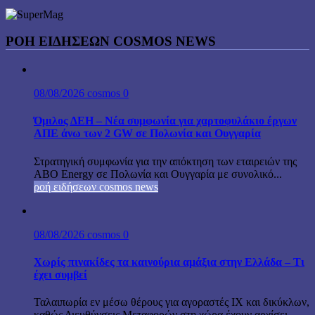
ΡΟΉ ΕΙΔΉΣΕΩΝ COSMOS NEWS
08/08/2026
cosmos
0
Όμιλος ΔΕΗ – Νέα συμφωνία για χαρτοφυλάκιο έργων
ΑΠΕ άνω των 2 GW σε Πολωνία και Ουγγαρία
Στρατηγική συμφωνία για την απόκτηση των εταιρειών της
ABO Energy σε Πολωνία και Ουγγαρία με συνολικό...
ροή ειδήσεων cosmos news
08/08/2026
cosmos
0
Χωρίς πινακίδες τα καινούρια αμάξια στην Ελλάδα – Τι
έχει συμβεί
Ταλαιπωρία εν μέσω θέρους για αγοραστές ΙΧ και δικύκλων,
καθώς Διευθύνσεις Μεταφορών στη χώρα έχουν αρχίσει...