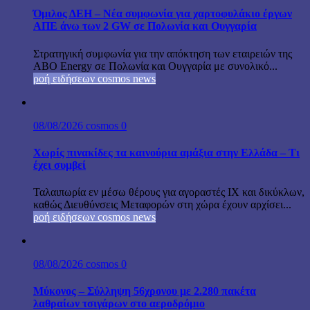
Όμιλος ΔΕΗ – Νέα συμφωνία για χαρτοφυλάκιο έργων
ΑΠΕ άνω των 2 GW σε Πολωνία και Ουγγαρία
Στρατηγική συμφωνία για την απόκτηση των εταιρειών της
ABO Energy σε Πολωνία και Ουγγαρία με συνολικό...
ροή ειδήσεων cosmos news
08/08/2026
cosmos
0
Χωρίς πινακίδες τα καινούρια αμάξια στην Ελλάδα – Τι
έχει συμβεί
Ταλαιπωρία εν μέσω θέρους για αγοραστές ΙΧ και δικύκλων,
καθώς Διευθύνσεις Μεταφορών στη χώρα έχουν αρχίσει...
ροή ειδήσεων cosmos news
08/08/2026
cosmos
0
Μύκονος – Σύλληψη 56χρονου με 2.280 πακέτα
λαθραίων τσιγάρων στο αεροδρόμιο