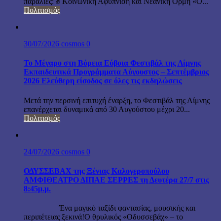
παραλίες: ✊ Κοινωνική Αφύπνιση και Νεανική Ορμή «Ο...
Πολιτισμός
30/07/2026
cosmos
0
Το Μέγαρο στη Βόρεια Εύβοια Φεστιβάλ της Λίμνης
Εκπαιδευτικά Προγράμματα Αύγουστος – Σεπτέμβριος
2026 Ελεύθερη είσοδος σε όλες τις εκδηλώσεις
Μετά την περσινή επιτυχή έναρξη, το Φεστιβάλ της Λίμνης
επανέρχεται δυναμικά από 30 Αυγούστου μέχρι 20...
Πολιτισμός
24/07/2026
cosmos
0
ΟΔΥΣΣΕΒΑΧ της Ξένιας Καλογεροπούλου
ΑΜΦΙΘΕΑΤΡΟ ΔΙΠΑΕ ΣΕΡΡΕΣ τη Δευτέρα 27/7 στις
8:45μ.μ.
Ένα μαγικό ταξίδι φαντασίας, μουσικής και
περιπέτειας ξεκινά!Ο θρυλικός «Οδυσσεβάχ» – το