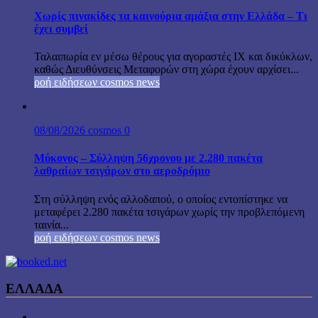
Χωρίς πινακίδες τα καινούρια αμάξια στην Ελλάδα – Τι
έχει συμβεί
Ταλαιπωρία εν μέσω θέρους για αγοραστές ΙΧ και δικύκλων,
καθώς Διευθύνσεις Μεταφορών στη χώρα έχουν αρχίσει...
ροή ειδήσεων cosmos news
08/08/2026
cosmos
0
Μύκονος – Σύλληψη 56χρονου με 2.280 πακέτα
λαθραίων τσιγάρων στο αεροδρόμιο
Στη σύλληψη ενός αλλοδαπού, ο οποίος εντοπίστηκε να
μεταφέρει 2.280 πακέτα τσιγάρων χωρίς την προβλεπόμενη
ταινία...
ροή ειδήσεων cosmos news
ΕΛΛΑΔΑ