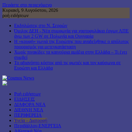
Περάστε στο περιεχόμενο
Κυριακή, 9 Αυγούστου, 2026
ροή ειδήσεων
Εκδηλώσεις στο Ν. Σερρών
Όμιλος ΔΕΗ - Νέα συμφωνία για χαρτοφυλάκιο έργων ΑΠΕ
άνω των 2 GW σε Πολωνία και Ουγγαρία
Η «κρυφή» γωνιά της Ευρώπης που αναδείχθηκε ο απόλυτος
προορισμός για μετεγκατάσταση
Χωρίς πινακίδες τα καινούρια αμάξια στην Ελλάδα – Τι έχει
συμβεί
Το αδιανόητο κόστος από τις φωτιές και τον καύσωνα σε
Ευρώπη και Ελλάδα
Ροή ειδήσεων
ΕΙΔΗΣΕΙΣ
ΔΙΑΦΟΡΑ ΝΕΑ
ΔΙΕΘΝΗ ΝΕΑ
ΠΕΡΙΦΕΡΕΙΑ
Υγεία – Διατροφή
Περιβάλλον-ΕΝΕΡΓΕΙΑ
Αθλητικά Νέα