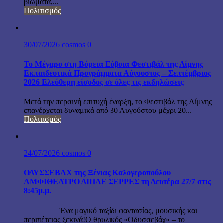
βιώματα,...
Πολιτισμός
30/07/2026
cosmos
0
Το Μέγαρο στη Βόρεια Εύβοια Φεστιβάλ της Λίμνης
Εκπαιδευτικά Προγράμματα Αύγουστος – Σεπτέμβριος
2026 Ελεύθερη είσοδος σε όλες τις εκδηλώσεις
Μετά την περσινή επιτυχή έναρξη, το Φεστιβάλ της Λίμνης
επανέρχεται δυναμικά από 30 Αυγούστου μέχρι 20...
Πολιτισμός
24/07/2026
cosmos
0
ΟΔΥΣΣΕΒΑΧ της Ξένιας Καλογεροπούλου
ΑΜΦΙΘΕΑΤΡΟ ΔΙΠΑΕ ΣΕΡΡΕΣ τη Δευτέρα 27/7 στις
8:45μ.μ.
Ένα μαγικό ταξίδι φαντασίας, μουσικής και
περιπέτειας ξεκινά!Ο θρυλικός «Οδυσσεβάχ» – το