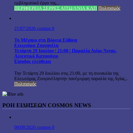
εμβληματικό έργο της...
ΠΕΡΙΦΕΡΕΙΑ ΣΕΡΡΕΣ ΑΙΤΩ/ΛΝΙΑ ΚΛΠ
Πολιτισμός
21/07/2026
cosmos
0
Το Μέγαρο στη Βόρεια Εύβοια
Ελεωνόρα Ζουγανέλη
Τετάρτη 29 Ιουλίου | 21:00 | Παραλία Αγίας Άννας,
Αλιευτικό Καταφύγιο
Είσοδος ελεύθερη
Την Τετάρτη 29 Ιουλίου στις 21:00, με τη συναυλία της
Ελεωνόρας Ζουγανέληστην πανέμορφη παραλία της Αγίας...
Πολιτισμός
ΡΟΗ ΕΙΔΗΣΕΩΝ COSMOS NEWS
08/08/2026
cosmos
0