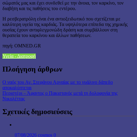
σώματός μας και έχει συνδεθεί με την άνοια, τον καρκίνο, τον
διαβήτη και τις παθήσεις του εντέρου.
Η ρεσβερατρόλη είναι ένα αντιοξειδωτικό που σχετίζεται με
καλύτερη υγεία της καρδιάς. Τα υψηλότερα επίπεδα της χημικής
ουσίας έχουν αντιφλεγμονώδη δράση και συμβάλλουν στη
θεραπεία του καρκίνου και άλλων παθήσεων.
πηγή: OMNED.GR
Υγεία - Διατροφή
Πλοήγηση άρθρων
Ο ναός του Αγ. Στεφάνου Αρναίας με το γυάλινο δάπεδο
αποκαλύπτεται
Περιστέρι – Άφαντος ο Πακιστανός μετά τη δολοφονία της
Νικολέττας
Σχετικές δημοσιεύσεις
07/08/2026
cosmos
0