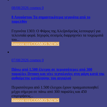
08/08/2026
cosmos
0
8 Αυγούστου Τα σημαντικότερα γεγονότα από το
παρελθόν
Γεγονότα 1303: Ο Φάρος της Αλεξανδρείας λειτουργεί για
τελευταία φορά. Ισχυρός σεισμός διαρρηγνύει τα τοιχώματά
του...
διαφορα νεα COSMOS NEWS
07/08/2026
cosmos
0
Πάνω από 1.500 έλεγχοι σε περισσότερες από 300
παραλίες Drones και νέες τεχνολογίες στη μάχη κατά της
αυθαίρετης κατάληψης του αιγιαλού
Περισσότεροι από 1.500 έλεγχοι έχουν πραγματοποιηθεί
μέχρι σήμερα σε πάνω από 300 παραλίες και 450
επιχειρήσεις...
διαφορα νεα COSMOS NEWS