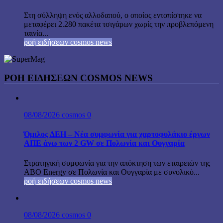
Στη σύλληψη ενός αλλοδαπού, ο οποίος εντοπίστηκε να
μεταφέρει 2.280 πακέτα τσιγάρων χωρίς την προβλεπόμενη
ταινία...
ροή ειδήσεων cosmos news
ΡΟΉ ΕΙΔΉΣΕΩΝ COSMOS NEWS
08/08/2026
cosmos
0
Όμιλος ΔΕΗ – Νέα συμφωνία για χαρτοφυλάκιο έργων
ΑΠΕ άνω των 2 GW σε Πολωνία και Ουγγαρία
Στρατηγική συμφωνία για την απόκτηση των εταιρειών της
ABO Energy σε Πολωνία και Ουγγαρία με συνολικό...
ροή ειδήσεων cosmos news
08/08/2026
cosmos
0