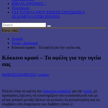
ΒΙΒΛΙΑ-SWOBIZZ –
Πολιτισμός
TAYTOTHTA ΟΡΟΙ ΧΡΗΣΗΣ ΠΡΟΣΩΠΙΚΑ
ΔΕΔΟΜΕΝΑ ΕΠΙΚΟΙΝΩΝΙΑ
Είστε εδώ:
Αρχική
Υγεία - Διατροφή
Κόκκινο κρασί – Τα οφέλη για την υγεία σας
Κόκκινο κρασί – Τα οφέλη για την υγεία
σας
04/08/2022
04/08/2022
cosmos
Πολλά είναι τα οφέλη του
κόκκινου κρασιού
για την
υγεία
, με
πρόσφατες έρευνες να υποστηρίζουν ότι η κατανάλωσή του με
μέτρο μπορεί μεταξύ άλλων να μειώσει τη χοληστερόλη και να
συμβάλει στη διαχείριση του διαβήτη τύπου 2.