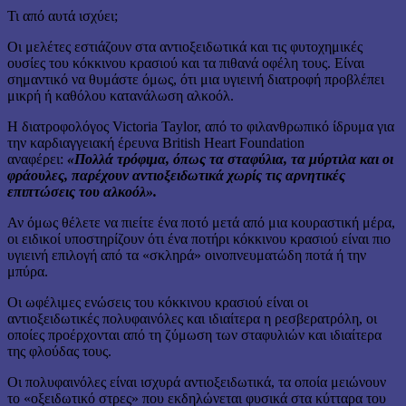
Τι από αυτά ισχύει;
Οι μελέτες εστιάζουν στα αντιοξειδωτικά και τις φυτοχημικές
ουσίες του κόκκινου κρασιού και τα πιθανά οφέλη τους. Είναι
σημαντικό να θυμάστε όμως, ότι μια υγιεινή διατροφή προβλέπει
μικρή ή καθόλου κατανάλωση αλκοόλ.
Η διατροφολόγος Victoria Taylor, από το φιλανθρωπικό ίδρυμα για
την καρδιαγγειακή έρευνα British Heart Foundation
αναφέρει:
«Πολλά τρόφιμα, όπως τα σταφύλια, τα μύρτιλα και οι
φράουλες, παρέχουν αντιοξειδωτικά χωρίς τις αρνητικές
επιπτώσεις του αλκοόλ».
Αν όμως θέλετε να πιείτε ένα ποτό μετά από μια κουραστική μέρα,
οι ειδικοί υποστηρίζουν ότι ένα ποτήρι κόκκινου κρασιού είναι πιο
υγιεινή επιλογή από τα «σκληρά» οινοπνευματώδη ποτά ή την
μπύρα.
Οι ωφέλιμες ενώσεις του κόκκινου κρασιού είναι οι
αντιοξειδωτικές πολυφαινόλες και ιδιαίτερα η ρεσβερατρόλη, οι
οποίες προέρχονται από τη ζύμωση των σταφυλιών και ιδιαίτερα
της φλούδας τους.
Οι πολυφαινόλες είναι ισχυρά αντιοξειδωτικά, τα οποία μειώνουν
το «οξειδωτικό στρες» που εκδηλώνεται φυσικά στα κύτταρα του