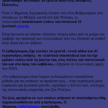
προσπάθησε να εισάγει τα ερπετά αυτά στις Ηνωμένες
Πολιτείες.
Όταν ο 30χρονος Αμερικανός έφτασε στα τέλη Φεβρουαρίου στα
σύνορα με το Μεξικό, κοντά στο Σαν Ντιέγκο, οι
τελωνειακοί
ανακάλυψαν επάνω του συνολικά 52
ζωντανά
ερπετά.
Είναι άγνωστο αν κάποια «ύποπτη» κίνηση κάτω από τα ρούχα του
τράβηξε την προσοχή των τελωνειακών που του ζήτησαν να σταθεί
στην άκρη για τον ψάξουν.
Ο λαθρέμπορος είχε κλείσει τα ερπετά –εννιά φίδια και 43
κερασφόρες σαύρες– σε πλαστικά σακουλάκια και τα είχε
κρύψει «κάτω από τη ζακέτα του, στις τσέπες του παντελονιού
του και στο ύψος του καβάλου»,
εξήγησαν οι τελωνειακές αρχές
των ΗΠΑ.
«Οι λαθρέμποροι είναι έτοιμοι να δοκιμάσουν οποιαδήποτε
μέθοδο για να εισάγουν τα προϊόντα τους – στην περίπτωση αυτή
επρόκειτο για ζωντανά ερπετά», σχολίασε ο Σίντνεϊ Ακλ, στέλεχος
της τελωνειακής υπηρεσίας του Σαν Ντιέγκο.
Τα ζώα, ορισμένα εκ των οποίων ανήκουν σε απειλούμενα είδη,
παρακολουθούνται από κτηνίατρους. Ο
30χρονος
λαθρέμπορος
συνελήφθη.