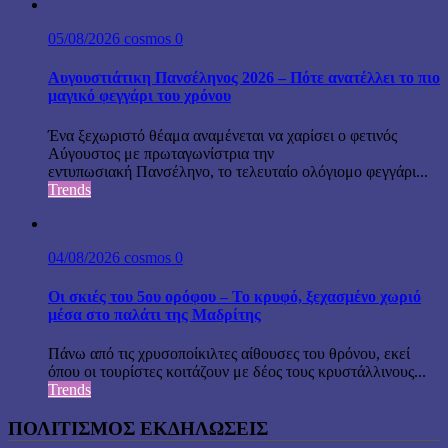
05/08/2026
cosmos
0
Αυγουστιάτικη Πανσέληνος 2026 – Πότε ανατέλλει το πιο
μαγικό φεγγάρι του χρόνου
Ένα ξεχωριστό θέαμα αναμένεται να χαρίσει ο φετινός
Αύγουστος με πρωταγωνίστρια την
εντυπωσιακή Πανσέληνο, το τελευταίο ολόγιομο φεγγάρι...
Trends
04/08/2026
cosmos
0
Οι σκιές του 5ου ορόφου – Το κρυφό, ξεχασμένο χωριό
μέσα στο παλάτι της Μαδρίτης
Πάνω από τις χρυσοποίκιλτες αίθουσες του θρόνου, εκεί
όπου οι τουρίστες κοιτάζουν με δέος τους κρυστάλλινους...
Trends
ΠΟΛΙΤΙΣΜΟΣ ΕΚΔΗΛΩΣΕΙΣ