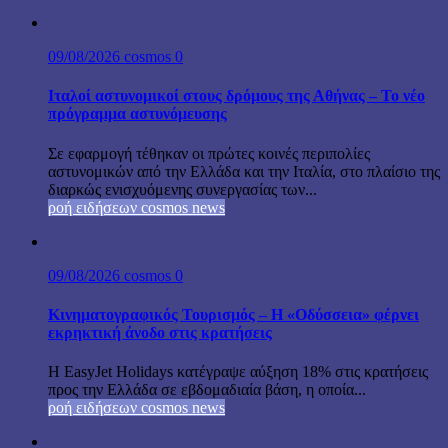
09/08/2026
cosmos
0
Ιταλοί αστυνομικοί στους δρόμους της Αθήνας – Το νέο
πρόγραμμα αστυνόμευσης
Σε εφαρμογή τέθηκαν οι πρώτες κοινές περιπολίες
αστυνομικών από την Ελλάδα και την Ιταλία, στο πλαίσιο της
διαρκώς ενισχυόμενης συνεργασίας των...
ροή ειδήσεων cosmos news
09/08/2026
cosmos
0
Κινηματογραφικός Τουρισμός – Η «Οδύσσεια» φέρνει
εκρηκτική άνοδο στις κρατήσεις
Η EasyJet Holidays κατέγραψε αύξηση 18% στις κρατήσεις
προς την Ελλάδα σε εβδομαδιαία βάση, η οποία...
ροή ειδήσεων cosmos news