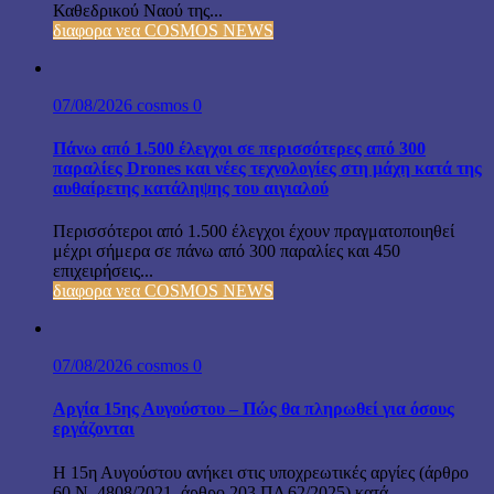
Καθεδρικού Ναού της...
διαφορα νεα COSMOS NEWS
07/08/2026
cosmos
0
Πάνω από 1.500 έλεγχοι σε περισσότερες από 300
παραλίες Drones και νέες τεχνολογίες στη μάχη κατά της
αυθαίρετης κατάληψης του αιγιαλού
Περισσότεροι από 1.500 έλεγχοι έχουν πραγματοποιηθεί
μέχρι σήμερα σε πάνω από 300 παραλίες και 450
επιχειρήσεις...
διαφορα νεα COSMOS NEWS
07/08/2026
cosmos
0
Αργία 15ης Αυγούστου – Πώς θα πληρωθεί για όσους
εργάζονται
Η 15η Αυγούστου ανήκει στις υποχρεωτικές αργίες (άρθρο
60 Ν. 4808/2021, άρθρο 203 ΠΔ 62/2025) κατά...