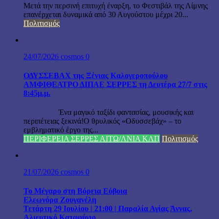
Μετά την περσινή επιτυχή έναρξη, το Φεστιβάλ της Λίμνης
επανέρχεται δυναμικά από 30 Αυγούστου μέχρι 20...
Πολιτισμός
24/07/2026
cosmos
0
ΟΔΥΣΣΕΒΑΧ της Ξένιας Καλογεροπούλου
ΑΜΦΙΘΕΑΤΡΟ ΔΙΠΑΕ ΣΕΡΡΕΣ τη Δευτέρα 27/7 στις
8:45μ.μ.
Ένα μαγικό ταξίδι φαντασίας, μουσικής και
περιπέτειας ξεκινά!Ο θρυλικός «Οδυσσεβάχ» – το
εμβληματικό έργο της...
ΠΕΡΙΦΕΡΕΙΑ ΣΕΡΡΕΣ ΑΙΤΩ/ΛΝΙΑ ΚΛΠ
Πολιτισμός
21/07/2026
cosmos
0
Το Μέγαρο στη Βόρεια Εύβοια
Ελεωνόρα Ζουγανέλη
Τετάρτη 29 Ιουλίου | 21:00 | Παραλία Αγίας Άννας,
Αλιευτικό Καταφύγιο