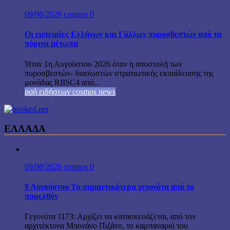
09/08/2026
cosmos
0
Οι εμπειρίες Ελλήνων και Γάλλων πυροσβεστών από τα
πύρινα μέτωπα
Ήταν 1η Αυγούστου 2026 όταν η αποστολή των
πυροσβεστών- διασωστών στρατιωτικής εκπαίδευσης της
μονάδας RIISC4 από...
ροή ειδήσεων cosmos news
ΕΛΛΑΔΑ
09/08/2026
cosmos
0
9 Αυγούστου Τα σημαντικότερα γεγονότα από το
παρελθόν
Γεγονότα 1173: Αρχίζει να κατασκευάζεται, από τον
αρχιτέκτονα Μπονάνο Πιζάνο, το καμπαναριό του