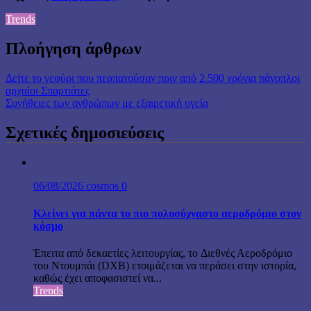
Trends
Πλοήγηση άρθρων
Δείτε το γεφύρι που περπατούσαν πριν από 2.500 χρόνια πάνοπλοι
αρχαίοι Σπαρτιάτες
Συνήθειες των ανθρώπων με εξαιρετική υγεία
Σχετικές δημοσιεύσεις
06/08/2026
cosmos
0
Κλείνει για πάντα το πιο πολυσύχναστο αεροδρόμιο στον
κόσμο
Έπειτα από δεκαετίες λειτουργίας, το Διεθνές Αεροδρόμιο
του Ντουμπάι (DXB) ετοιμάζεται να περάσει στην ιστορία,
καθώς έχει αποφασιστεί να...
Trends