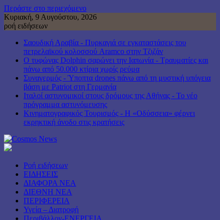
Περάστε στο περιεχόμενο
Κυριακή, 9 Αυγούστου, 2026
ροή ειδήσεων
Σαουδική Αραβία - Πυρκαγιά σε εγκαταστάσεις του
πετρελαϊκού κολοσσού Aramco στην Τζιζάν
Ο τυφώνας Dolphin σαρώνει την Ιαπωνία - Τραυματίες και
πάνω από 50.000 κτίρια χωρίς ρεύμα
Συναγερμός - Ύποπτα drones πάνω από τη μυστική υπόγεια
βάση με Patriot στη Γερμανία
Ιταλοί αστυνομικοί στους δρόμους της Αθήνας - Το νέο
πρόγραμμα αστυνόμευσης
Κινηματογραφικός Τουρισμός - Η «Οδύσσεια» φέρνει
εκρηκτική άνοδο στις κρατήσεις
Ροή ειδήσεων
ΕΙΔΗΣΕΙΣ
ΔΙΑΦΟΡΑ ΝΕΑ
ΔΙΕΘΝΗ ΝΕΑ
ΠΕΡΙΦΕΡΕΙΑ
Υγεία – Διατροφή
Περιβάλλον-ΕΝΕΡΓΕΙΑ