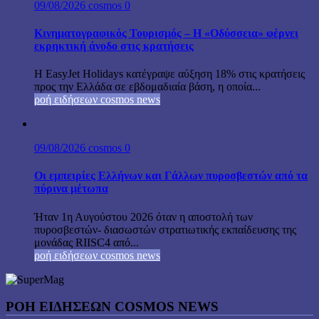
09/08/2026
cosmos
0
Κινηματογραφικός Τουρισμός – Η «Οδύσσεια» φέρνει
εκρηκτική άνοδο στις κρατήσεις
Η EasyJet Holidays κατέγραψε αύξηση 18% στις κρατήσεις
προς την Ελλάδα σε εβδομαδιαία βάση, η οποία...
ροή ειδήσεων cosmos news
09/08/2026
cosmos
0
Οι εμπειρίες Ελλήνων και Γάλλων πυροσβεστών από τα
πύρινα μέτωπα
Ήταν 1η Αυγούστου 2026 όταν η αποστολή των
πυροσβεστών- διασωστών στρατιωτικής εκπαίδευσης της
μονάδας RIISC4 από...
ροή ειδήσεων cosmos news
ΡΟΉ ΕΙΔΉΣΕΩΝ COSMOS NEWS