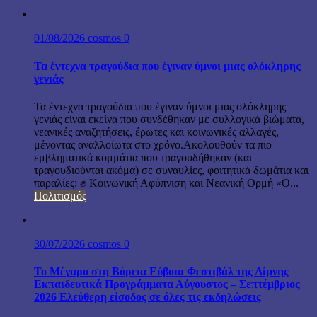
01/08/2026
cosmos
0
Τα έντεχνα τραγούδια που έγιναν ύμνοι μιας ολόκληρης
γενιάς
Τα έντεχνα τραγούδια που έγιναν ύμνοι μιας ολόκληρης
γενιάς είναι εκείνα που συνδέθηκαν με συλλογικά βιώματα,
νεανικές αναζητήσεις, έρωτες και κοινωνικές αλλαγές,
μένοντας αναλλοίωτα στο χρόνο.Ακολουθούν τα πιο
εμβληματικά κομμάτια που τραγουδήθηκαν (και
τραγουδιούνται ακόμα) σε συναυλίες, φοιτητικά δωμάτια και
παραλίες: ✊ Κοινωνική Αφύπνιση και Νεανική Ορμή «Ο...
Πολιτισμός
30/07/2026
cosmos
0
Το Μέγαρο στη Βόρεια Εύβοια Φεστιβάλ της Λίμνης
Εκπαιδευτικά Προγράμματα Αύγουστος – Σεπτέμβριος
2026 Ελεύθερη είσοδος σε όλες τις εκδηλώσεις