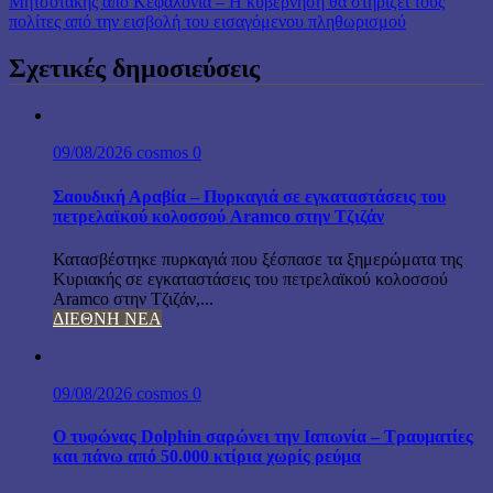
Μητσοτάκης από Κεφαλονιά – Η κυβέρνηση θα στηρίζει τους
πoλίτες από την εισβολή του εισαγόμενου πληθωρισμού
Σχετικές δημοσιεύσεις
09/08/2026
cosmos
0
Σαουδική Αραβία – Πυρκαγιά σε εγκαταστάσεις του
πετρελαϊκού κολοσσού Aramco στην Τζιζάν
Κατασβέστηκε πυρκαγιά που ξέσπασε τα ξημερώματα της
Κυριακής σε εγκαταστάσεις του πετρελαϊκού κολοσσού
Aramco στην Τζιζάν,...
ΔΙΕΘΝΗ ΝΕΑ
09/08/2026
cosmos
0
Ο τυφώνας Dolphin σαρώνει την Ιαπωνία – Τραυματίες
και πάνω από 50.000 κτίρια χωρίς ρεύμα