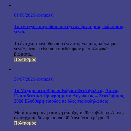
01/08/2026
cosmos
0
Τα έντεχνα τραγούδια που έγιναν ύμνοι μιας ολόκληρης
γενιάς
Τα έντεχνα τραγούδια που έγιναν ύμνοι μιας ολόκληρης
γενιάς είναι εκείνα που συνδέθηκαν με συλλογικά
βιώματα,...
Πολιτισμός
30/07/2026
cosmos
0
Το Μέγαρο στη Βόρεια Εύβοια Φεστιβάλ της Λίμνης
Εκπαιδευτικά Προγράμματα Αύγουστος – Σεπτέμβριος
2026 Ελεύθερη είσοδος σε όλες τις εκδηλώσεις
Μετά την περσινή επιτυχή έναρξη, το Φεστιβάλ της Λίμνης
επανέρχεται δυναμικά από 30 Αυγούστου μέχρι 20...
Πολιτισμός