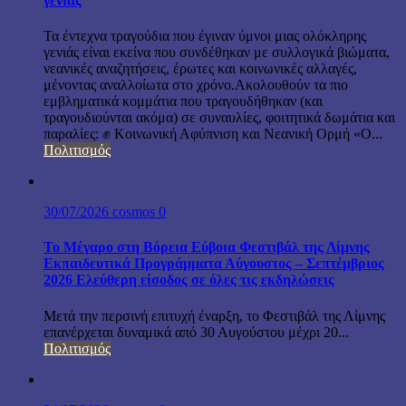
γενιάς
Τα έντεχνα τραγούδια που έγιναν ύμνοι μιας ολόκληρης
γενιάς είναι εκείνα που συνδέθηκαν με συλλογικά βιώματα,
νεανικές αναζητήσεις, έρωτες και κοινωνικές αλλαγές,
μένοντας αναλλοίωτα στο χρόνο.Ακολουθούν τα πιο
εμβληματικά κομμάτια που τραγουδήθηκαν (και
τραγουδιούνται ακόμα) σε συναυλίες, φοιτητικά δωμάτια και
παραλίες: ✊ Κοινωνική Αφύπνιση και Νεανική Ορμή «Ο...
Πολιτισμός
30/07/2026
cosmos
0
Το Μέγαρο στη Βόρεια Εύβοια Φεστιβάλ της Λίμνης
Εκπαιδευτικά Προγράμματα Αύγουστος – Σεπτέμβριος
2026 Ελεύθερη είσοδος σε όλες τις εκδηλώσεις
Μετά την περσινή επιτυχή έναρξη, το Φεστιβάλ της Λίμνης
επανέρχεται δυναμικά από 30 Αυγούστου μέχρι 20...
Πολιτισμός