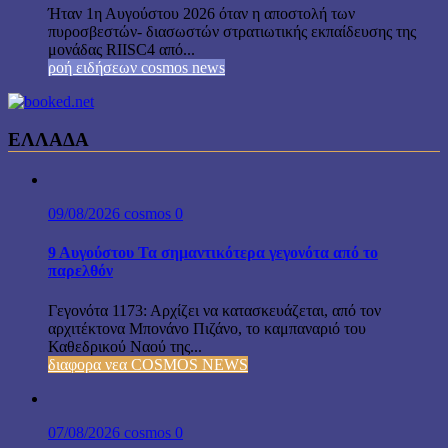
Ήταν 1η Αυγούστου 2026 όταν η αποστολή των
πυροσβεστών- διασωστών στρατιωτικής εκπαίδευσης της
μονάδας RIISC4 από...
ροή ειδήσεων cosmos news
ΕΛΛΑΔΑ
09/08/2026
cosmos
0
9 Αυγούστου Τα σημαντικότερα γεγονότα από το
παρελθόν
Γεγονότα 1173: Αρχίζει να κατασκευάζεται, από τον
αρχιτέκτονα Μπονάνο Πιζάνο, το καμπαναριό του
Καθεδρικού Ναού της...
διαφορα νεα COSMOS NEWS
07/08/2026
cosmos
0