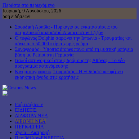
Περάστε στο περιεχόμενο
Κυριακή, 9 Αυγούστου, 2026
ροή ειδήσεων
Σαουδική Αραβία - Πυρκαγιά σε εγκαταστάσεις του
πετρελαϊκού κολοσσού Aramco στην Τζιζάν
Ο τυφώνας Dolphin σαρώνει την Ιαπωνία - Τραυματίες και
πάνω από 50.000 κτίρια χωρίς ρεύμα
Συναγερμός - Ύποπτα drones πάνω από τη μυστική υπόγεια
βάση με Patriot στη Γερμανία
Ιταλοί αστυνομικοί στους δρόμους της Αθήνας - Το νέο
πρόγραμμα αστυνόμευσης
Κινηματογραφικός Τουρισμός - Η «Οδύσσεια» φέρνει
εκρηκτική άνοδο στις κρατήσεις
Ροή ειδήσεων
ΕΙΔΗΣΕΙΣ
ΔΙΑΦΟΡΑ ΝΕΑ
ΔΙΕΘΝΗ ΝΕΑ
ΠΕΡΙΦΕΡΕΙΑ
Υγεία – Διατροφή
Περιβάλλον-ΕΝΕΡΓΕΙΑ