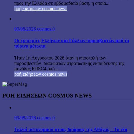
προς την Ελλάδα σε εβδομαδιαία βάση, η οποία...
ροή ειδήσεων cosmos news
09/08/2026
cosmos
0
Οι εμπειρίες Ελλήνων και Γάλλων πυροσβεστών από τα
πύρινα μέτωπα
Ήταν 1η Αυγούστου 2026 όταν η αποστολή των
πυροσβεστών- διασωστών στρατιωτικής εκπαίδευσης της
μονάδας RIISC4 από...
ροή ειδήσεων cosmos news
ΡΟΉ ΕΙΔΉΣΕΩΝ COSMOS NEWS
09/08/2026
cosmos
0
Ιταλοί αστυνομικοί στους δρόμους της Αθήνας – Το νέο