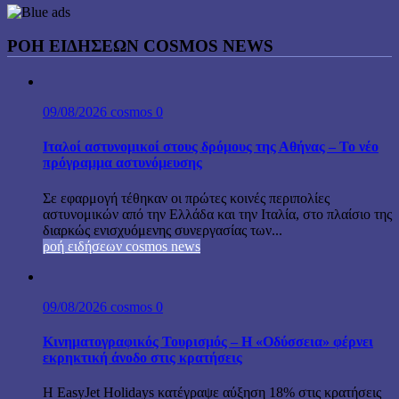
ΡΟΗ ΕΙΔΗΣΕΩΝ COSMOS NEWS
09/08/2026
cosmos
0
Ιταλοί αστυνομικοί στους δρόμους της Αθήνας – Το νέο
πρόγραμμα αστυνόμευσης
Σε εφαρμογή τέθηκαν οι πρώτες κοινές περιπολίες
αστυνομικών από την Ελλάδα και την Ιταλία, στο πλαίσιο της
διαρκώς ενισχυόμενης συνεργασίας των...
ροή ειδήσεων cosmos news
09/08/2026
cosmos
0
Κινηματογραφικός Τουρισμός – Η «Οδύσσεια» φέρνει
εκρηκτική άνοδο στις κρατήσεις
Η EasyJet Holidays κατέγραψε αύξηση 18% στις κρατήσεις