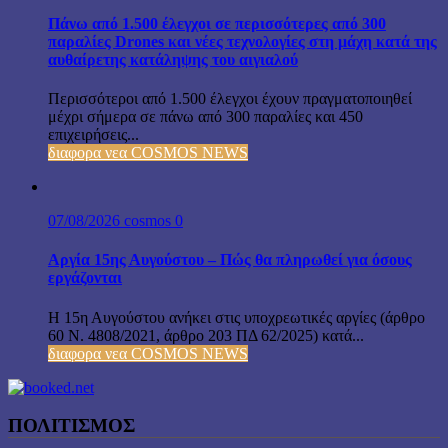
Πάνω από 1.500 έλεγχοι σε περισσότερες από 300
παραλίες Drones και νέες τεχνολογίες στη μάχη κατά της
αυθαίρετης κατάληψης του αιγιαλού
Περισσότεροι από 1.500 έλεγχοι έχουν πραγματοποιηθεί
μέχρι σήμερα σε πάνω από 300 παραλίες και 450
επιχειρήσεις...
διαφορα νεα COSMOS NEWS
07/08/2026
cosmos
0
Αργία 15ης Αυγούστου – Πώς θα πληρωθεί για όσους
εργάζονται
Η 15η Αυγούστου ανήκει στις υποχρεωτικές αργίες (άρθρο
60 Ν. 4808/2021, άρθρο 203 ΠΔ 62/2025) κατά...
διαφορα νεα COSMOS NEWS
ΠΟΛΙΤΙΣΜΟΣ