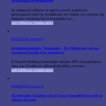
πρόγραμμα αστυνόμευσης
Σε εφαρμογή τέθηκαν οι πρώτες κοινές περιπολίες
αστυνομικών από την Ελλάδα και την Ιταλία, στο πλαίσιο της
διαρκώς ενισχυόμενης συνεργασίας των...
ροή ειδήσεων cosmos news
09/08/2026
cosmos
0
Κινηματογραφικός Τουρισμός – Η «Οδύσσεια» φέρνει
εκρηκτική άνοδο στις κρατήσεις
Η EasyJet Holidays κατέγραψε αύξηση 18% στις κρατήσεις
προς την Ελλάδα σε εβδομαδιαία βάση, η οποία...
ροή ειδήσεων cosmos news
09/08/2026
cosmos
0
Οι εμπειρίες Ελλήνων και Γάλλων πυροσβεστών από τα
πύρινα μέτωπα