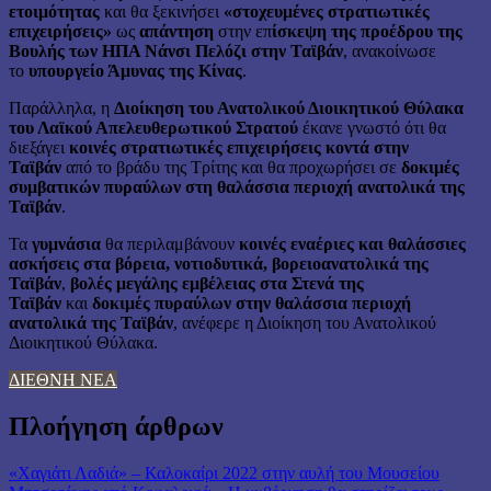
ετοιμότητας
και θα ξεκινήσει
«στοχευμένες στρατιωτικές
επιχειρήσεις»
ως
απάντηση
στην επ
ίσκεψη της προέδρου της
Βουλής των ΗΠΑ Νάνσι Πελόζι στην Ταϊβάν
, ανακοίνωσε
το
υπουργείο Άμυνας της Κίνας
.
Παράλληλα, η
Διοίκηση του Ανατολικού Διοικητικού Θύλακα
του Λαϊκού Απελευθερωτικού Στρατού
έκανε γνωστό ότι θα
διεξάγει
κοινές στρατιωτικές επιχειρήσεις κοντά στην
Ταϊβάν
από το βράδυ της Τρίτης και θα προχωρήσει σε
δοκιμές
συμβατικών πυραύλων στη θαλάσσια περιοχή ανατολικά της
Ταϊβάν
.
Τα
γυμνάσια
θα περιλαμβάνουν
κοινές εναέριες και θαλάσσιες
ασκήσεις στα βόρεια, νοτιοδυτικά, βορειοανατολικά της
Ταϊβάν
,
βολές μεγάλης εμβέλειας στα Στενά της
Ταϊβάν
και
δοκιμές πυραύλων στην θαλάσσια περιοχή
ανατολικά της Ταϊβάν
, ανέφερε η Διοίκηση του Ανατολικού
Διοικητικού Θύλακα.
ΔΙΕΘΝΗ ΝΕΑ
Πλοήγηση άρθρων
«Χαγιάτι Λαδιά» – Καλοκαίρι 2022 στην αυλή του Μουσείου