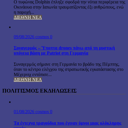
Ο τυφώνας Dolphin έπληξε σφοδρά την νότια περιφέρεια της
Οκινάουα στην Ιαπωνία τραυματίζοντας έξι ανθρώπους, ενώ
η παροχή...
ΔΙΕΘΝΗ ΝΕΑ
09/08/2026
cosmos
0
Συναγερμός – Ύποπτα drones πάνω από τη μυστική
υπόγεια βάση με Patriot στη Γερμανία
Συναγερμός σήμανε στη Γερμανία το βράδυ της Πέμπτης,
όταν το κέντρο ελέγχου της στρατιωτικής εγκατάστασης στο
Μέχερνιχ εντόπισε...
ΔΙΕΘΝΗ ΝΕΑ
ΠΟΛΙΤΙΣΜΟΣ ΕΚΔΗΛΩΣΕΙΣ
01/08/2026
cosmos
0
Τα έντεχνα τραγούδια που έγιναν ύμνοι μιας ολόκληρης