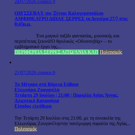
24/07/2026
cosmos
0
ΟΔΥΣΣΕΒΑΧ της Ξένιας Καλογεροπούλου
ΑΜΦΙΘΕΑΤΡΟ ΔΙΠΑΕ ΣΕΡΡΕΣ τη Δευτέρα 27/7 στις
8:45μ.μ.
Ένα μαγικό ταξίδι φαντασίας, μουσικής και
περιπέτειας ξεκινά!Ο θρυλικός «Οδυσσεβάχ» – το
εμβληματικό έργο της...
ΠΕΡΙΦΕΡΕΙΑ ΣΕΡΡΕΣ ΑΙΤΩ/ΛΝΙΑ ΚΛΠ
Πολιτισμός
21/07/2026
cosmos
0
Το Μέγαρο στη Βόρεια Εύβοια
Ελεωνόρα Ζουγανέλη
Τετάρτη 29 Ιουλίου | 21:00 | Παραλία Αγίας Άννας,
Αλιευτικό Καταφύγιο
Είσοδος ελεύθερη
Την Τετάρτη 29 Ιουλίου στις 21:00, με τη συναυλία της
Ελεωνόρας Ζουγανέληστην πανέμορφη παραλία της Αγίας...
Πολιτισμός