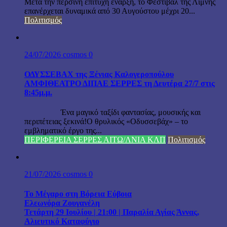
Μετά την περσινή επιτυχή έναρξη, το Φεστιβάλ της Λίμνης
επανέρχεται δυναμικά από 30 Αυγούστου μέχρι 20...
Πολιτισμός
24/07/2026
cosmos
0
ΟΔΥΣΣΕΒΑΧ της Ξένιας Καλογεροπούλου
ΑΜΦΙΘΕΑΤΡΟ ΔΙΠΑΕ ΣΕΡΡΕΣ τη Δευτέρα 27/7 στις
8:45μ.μ.
Ένα μαγικό ταξίδι φαντασίας, μουσικής και
περιπέτειας ξεκινά!Ο θρυλικός «Οδυσσεβάχ» – το
εμβληματικό έργο της...
ΠΕΡΙΦΕΡΕΙΑ ΣΕΡΡΕΣ ΑΙΤΩ/ΛΝΙΑ ΚΛΠ
Πολιτισμός
21/07/2026
cosmos
0
Το Μέγαρο στη Βόρεια Εύβοια
Ελεωνόρα Ζουγανέλη
Τετάρτη 29 Ιουλίου | 21:00 | Παραλία Αγίας Άννας,
Αλιευτικό Καταφύγιο