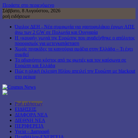
Περάστε στο περιεχόμενο
Σάββατο, 8 Αυγούστου, 2026
ροή ειδήσεων
Όμιλος ΔΕΗ - Νέα συμφωνία για χαρτοφυλάκιο έργων ΑΠΕ
άνω των 2 GW σε Πολωνία και Ουγγαρία
Η «κρυφή» γωνιά της Ευρώπης που αναδείχθηκε ο απόλυτος
προορισμός για μετεγκατάσταση
Χωρίς πινακίδες τα καινούρια αμάξια στην Ελλάδα – Τι έχει
συμβεί
Το αδιανόητο κόστος από τις φωτιές και τον καύσωνα σε
Ευρώπη και Ελλάδα
Πώς η ολική έκλειψη Ηλίου απειλεί την Ευρώπη με blackout
στο ρεύμα
Ροή ειδήσεων
ΕΙΔΗΣΕΙΣ
ΔΙΑΦΟΡΑ ΝΕΑ
ΔΙΕΘΝΗ ΝΕΑ
ΠΕΡΙΦΕΡΕΙΑ
Υγεία – Διατροφή
Περιβάλλον-ΕΝΕΡΓΕΙΑ