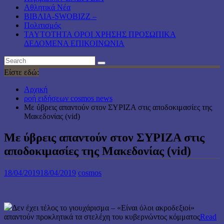
Αθλητικά Νέα
ΒΙΒΛΙΑ-SWOBIZZ –
Πολιτισμός
TAYTOTHTA ΟΡΟΙ ΧΡΗΣΗΣ ΠΡΟΣΩΠΙΚΑ
ΔΕΔΟΜΕΝΑ ΕΠΙΚΟΙΝΩΝΙΑ
Είστε εδώ:
Αρχική
ροή ειδήσεων cosmos news
Με ύβρεις απαντούν στον ΣΥΡΙΖΑ στις αποδοκιμασίες της
Μακεδονίας (vid)
Με ύβρεις απαντούν στον ΣΥΡΙΖΑ στις
αποδοκιμασίες της Μακεδονίας (vid)
18/04/2019
18/04/2019
cosmos
Δεν έχει τέλος το γιουχάρισμα – «Είναι όλοι ακροδεξιοί»
απαντούν προκλητικά τα στελέχη του κυβερνώντος κόμματος
Read