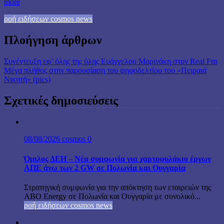
more
ροή ειδήσεων cosmos news
Πλοήγηση άρθρων
Συνέντευξη εφ’ όλης της ύλης Ευάγγελου Μαρινάκη στον Real Fm
Mέγα πλήθος στην παρουσίαση του ψηφοδελτίου του «Πειραιά
Νικητή» (pics)
Σχετικές δημοσιεύσεις
08/08/2026
cosmos
0
Όμιλος ΔΕΗ – Νέα συμφωνία για χαρτοφυλάκιο έργων
ΑΠΕ άνω των 2 GW σε Πολωνία και Ουγγαρία
Στρατηγική συμφωνία για την απόκτηση των εταιρειών της
ABO Energy σε Πολωνία και Ουγγαρία με συνολικό...
ροή ειδήσεων cosmos news