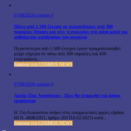
07/08/2026
cosmos
0
Πάνω από 1.500 έλεγχοι σε περισσότερες από 300
παραλίες Drones και νέες τεχνολογίες στη μάχη κατά της
αυθαίρετης κατάληψης του αιγιαλού
Περισσότεροι από 1.500 έλεγχοι έχουν πραγματοποιηθεί
μέχρι σήμερα σε πάνω από 300 παραλίες και 450
επιχειρήσεις...
διαφορα νεα COSMOS NEWS
07/08/2026
cosmos
0
Αργία 15ης Αυγούστου – Πώς θα πληρωθεί για όσους
εργάζονται
Η 15η Αυγούστου ανήκει στις υποχρεωτικές αργίες (άρθρο
60 Ν. 4808/2021, άρθρο 203 ΠΔ 62/2025) κατά...
διαφορα νεα COSMOS NEWS