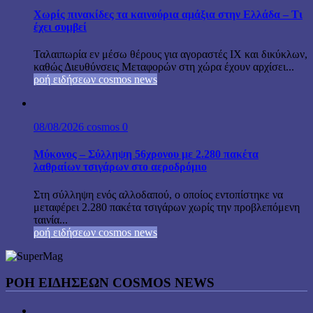
Χωρίς πινακίδες τα καινούρια αμάξια στην Ελλάδα – Τι
έχει συμβεί
Ταλαιπωρία εν μέσω θέρους για αγοραστές ΙΧ και δικύκλων,
καθώς Διευθύνσεις Μεταφορών στη χώρα έχουν αρχίσει...
ροή ειδήσεων cosmos news
08/08/2026
cosmos
0
Μύκονος – Σύλληψη 56χρονου με 2.280 πακέτα
λαθραίων τσιγάρων στο αεροδρόμιο
Στη σύλληψη ενός αλλοδαπού, ο οποίος εντοπίστηκε να
μεταφέρει 2.280 πακέτα τσιγάρων χωρίς την προβλεπόμενη
ταινία...
ροή ειδήσεων cosmos news
ΡΟΉ ΕΙΔΉΣΕΩΝ COSMOS NEWS