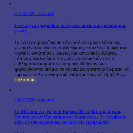
01/08/2026
cosmos
0
Τα έντεχνα τραγούδια που έγιναν ύμνοι μιας ολόκληρης
γενιάς
Τα έντεχνα τραγούδια που έγιναν ύμνοι μιας ολόκληρης
γενιάς είναι εκείνα που συνδέθηκαν με συλλογικά βιώματα,
νεανικές αναζητήσεις, έρωτες και κοινωνικές αλλαγές,
μένοντας αναλλοίωτα στο χρόνο.Ακολουθούν τα πιο
εμβληματικά κομμάτια που τραγουδήθηκαν (και
τραγουδιούνται ακόμα) σε συναυλίες, φοιτητικά δωμάτια και
παραλίες: ✊ Κοινωνική Αφύπνιση και Νεανική Ορμή «Ο...
Πολιτισμός
30/07/2026
cosmos
0
Το Μέγαρο στη Βόρεια Εύβοια Φεστιβάλ της Λίμνης
Εκπαιδευτικά Προγράμματα Αύγουστος – Σεπτέμβριος
2026 Ελεύθερη είσοδος σε όλες τις εκδηλώσεις