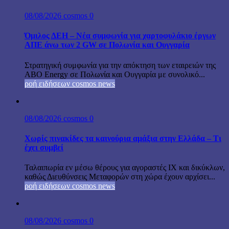
08/08/2026
cosmos
0
Όμιλος ΔΕΗ – Νέα συμφωνία για χαρτοφυλάκιο έργων
ΑΠΕ άνω των 2 GW σε Πολωνία και Ουγγαρία
Στρατηγική συμφωνία για την απόκτηση των εταιρειών της
ABO Energy σε Πολωνία και Ουγγαρία με συνολικό...
ροή ειδήσεων cosmos news
08/08/2026
cosmos
0
Χωρίς πινακίδες τα καινούρια αμάξια στην Ελλάδα – Τι
έχει συμβεί
Ταλαιπωρία εν μέσω θέρους για αγοραστές ΙΧ και δικύκλων,
καθώς Διευθύνσεις Μεταφορών στη χώρα έχουν αρχίσει...
ροή ειδήσεων cosmos news
08/08/2026
cosmos
0