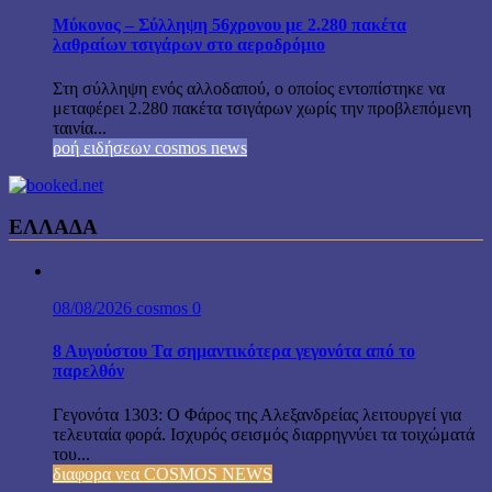
Μύκονος – Σύλληψη 56χρονου με 2.280 πακέτα
λαθραίων τσιγάρων στο αεροδρόμιο
Στη σύλληψη ενός αλλοδαπού, ο οποίος εντοπίστηκε να
μεταφέρει 2.280 πακέτα τσιγάρων χωρίς την προβλεπόμενη
ταινία...
ροή ειδήσεων cosmos news
ΕΛΛΑΔΑ
08/08/2026
cosmos
0
8 Αυγούστου Τα σημαντικότερα γεγονότα από το
παρελθόν
Γεγονότα 1303: Ο Φάρος της Αλεξανδρείας λειτουργεί για
τελευταία φορά. Ισχυρός σεισμός διαρρηγνύει τα τοιχώματά
του...
διαφορα νεα COSMOS NEWS