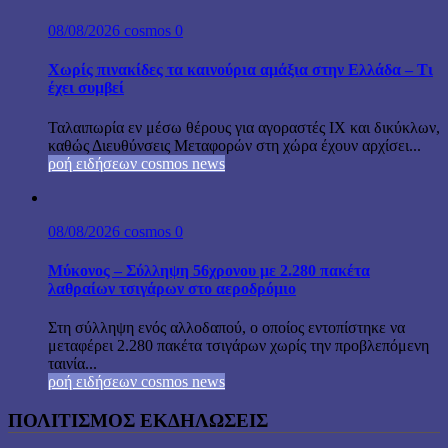
08/08/2026
cosmos
0
Χωρίς πινακίδες τα καινούρια αμάξια στην Ελλάδα – Τι
έχει συμβεί
Ταλαιπωρία εν μέσω θέρους για αγοραστές ΙΧ και δικύκλων,
καθώς Διευθύνσεις Μεταφορών στη χώρα έχουν αρχίσει...
ροή ειδήσεων cosmos news
08/08/2026
cosmos
0
Μύκονος – Σύλληψη 56χρονου με 2.280 πακέτα
λαθραίων τσιγάρων στο αεροδρόμιο
Στη σύλληψη ενός αλλοδαπού, ο οποίος εντοπίστηκε να
μεταφέρει 2.280 πακέτα τσιγάρων χωρίς την προβλεπόμενη
ταινία...
ροή ειδήσεων cosmos news
ΠΟΛΙΤΙΣΜΟΣ ΕΚΔΗΛΩΣΕΙΣ