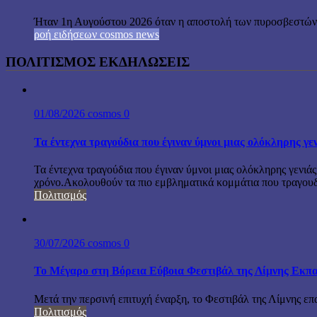
Ήταν 1η Αυγούστου 2026 όταν η αποστολή των πυροσβεστών-
ροή ειδήσεων cosmos news
ΠΟΛΙΤΙΣΜΟΣ ΕΚΔΗΛΩΣΕΙΣ
01/08/2026
cosmos
0
Τα έντεχνα τραγούδια που έγιναν ύμνοι μιας ολόκληρης γε
Τα έντεχνα τραγούδια που έγιναν ύμνοι μιας ολόκληρης γενιάς
χρόνο.Ακολουθούν τα πιο εμβληματικά κομμάτια που τραγουδή
Πολιτισμός
30/07/2026
cosmos
0
Το Μέγαρο στη Βόρεια Εύβοια Φεστιβάλ της Λίμνης Εκπα
Μετά την περσινή επιτυχή έναρξη, το Φεστιβάλ της Λίμνης επ
Πολιτισμός