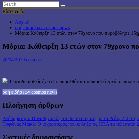
Είστε εδώ:
Αρχική
ροή ειδήσεων cosmos news
Μόρια: Κάθειρξη 13 ετών στον 79χρονο που πυροβόλησε 15χ
Μόρια: Κάθειρξη 13 ετών στον 79χρονο π
20/04/2019
cosmos
Ο καταδικασθείς έχει στο παρελθόν καταδικαστεί ξανά σε πολυετή
ροή ειδήσεων cosmos news
Πλοήγηση άρθρων
Ανύπαρκτος ο Παναθηναϊκός στο δεύτερο ματς με τη Ρεάλ, 2-0 στη 
Τυφώνας Μάικλ: Ο ισχυρότερος που έπληξε τις ΗΠΑ τα τελευταία 2
Σχετικές δημοσιεύσεις