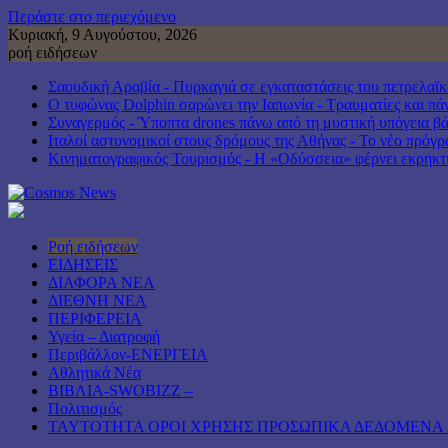
Περάστε στο περιεχόμενο
Κυριακή, 9 Αυγούστου, 2026
ροή ειδήσεων
Σαουδική Αραβία - Πυρκαγιά σε εγκαταστάσεις του πετρελαϊ
Ο τυφώνας Dolphin σαρώνει την Ιαπωνία - Τραυματίες και πά
Συναγερμός - Ύποπτα drones πάνω από τη μυστική υπόγεια βά
Ιταλοί αστυνομικοί στους δρόμους της Αθήνας - Το νέο πρό
Κινηματογραφικός Τουρισμός - Η «Οδύσσεια» φέρνει εκρηκτι
Ροή ειδήσεων
ΕΙΔΗΣΕΙΣ
ΔΙΑΦΟΡΑ ΝΕΑ
ΔΙΕΘΝΗ ΝΕΑ
ΠΕΡΙΦΕΡΕΙΑ
Υγεία – Διατροφή
Περιβάλλον-ΕΝΕΡΓΕΙΑ
Αθλητικά Νέα
ΒΙΒΛΙΑ-SWOBIZZ –
Πολιτισμός
TAYTOTHTA ΟΡΟΙ ΧΡΗΣΗΣ ΠΡΟΣΩΠΙΚΑ ΔΕΔΟΜΕΝΑ 