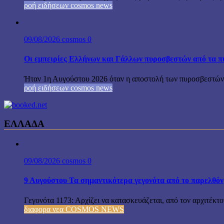
ροή ειδήσεων cosmos news
09/08/2026
cosmos
0
Οι εμπειρίες Ελλήνων και Γάλλων πυροσβεστών από τα π
Ήταν 1η Αυγούστου 2026 όταν η αποστολή των πυροσβεστών-
ροή ειδήσεων cosmos news
ΕΛΛΑΔΑ
09/08/2026
cosmos
0
9 Αυγούστου Τα σημαντικότερα γεγονότα από το παρελθόν
Γεγονότα 1173: Αρχίζει να κατασκευάζεται, από τον αρχιτέκτ
διαφορα νεα COSMOS NEWS