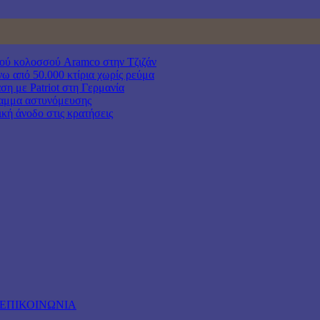
κού κολοσσού Aramco στην Τζιζάν
νω από 50.000 κτίρια χωρίς ρεύμα
ση με Patriot στη Γερμανία
γραμμα αστυνόμευσης
κή άνοδο στις κρατήσεις
ΕΠΙΚΟΙΝΩΝΙΑ