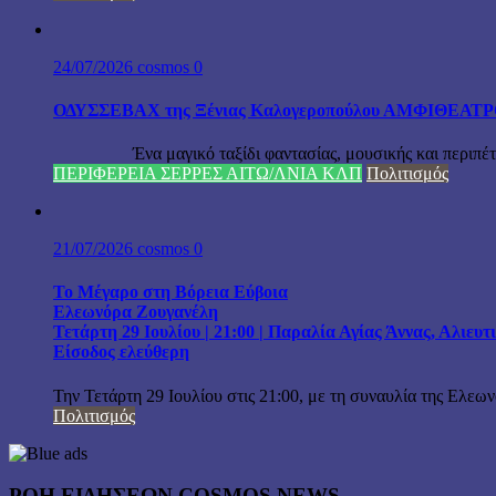
24/07/2026
cosmos
0
ΟΔΥΣΣΕΒΑΧ της Ξένιας Καλογεροπούλου ΑΜΦΙΘΕΑΤΡΟ Δ
Ένα μαγικό ταξίδι φαντασίας, μουσικής και περιπέτειας
ΠΕΡΙΦΕΡΕΙΑ ΣΕΡΡΕΣ ΑΙΤΩ/ΛΝΙΑ ΚΛΠ
Πολιτισμός
21/07/2026
cosmos
0
Το Μέγαρο στη Βόρεια Εύβοια
Ελεωνόρα Ζουγανέλη
Τετάρτη 29 Ιουλίου | 21:00 | Παραλία Αγίας Άννας, Αλιευ
Είσοδος ελεύθερη
Την Τετάρτη 29 Ιουλίου στις 21:00, με τη συναυλία της Ελεω
Πολιτισμός
ΡΟΗ ΕΙΔΗΣΕΩΝ COSMOS NEWS