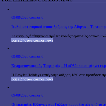
09/08/2026
cosmos
0
Ιταλοί αστυνομικοί στους δρόμους της Αθήνας – Το νέο 
Σε εφαρμογή τέθηκαν οι πρώτες κοινές περιπολίες αστυνομικώ
ροή ειδήσεων cosmos news
09/08/2026
cosmos
0
Κινηματογραφικός Τουρισμός – Η «Οδύσσεια» φέρνει εκρ
Η EasyJet Holidays κατέγραψε αύξηση 18% στις κρατήσεις προ
ροή ειδήσεων cosmos news
09/08/2026
cosmos
0
Οι εμπειρίες Ελλήνων και Γάλλων πυροσβεστών από τα π