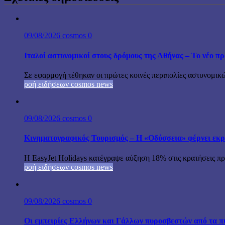
09/08/2026
cosmos
0
Ιταλοί αστυνομικοί στους δρόμους της Αθήνας – Το νέο 
Σε εφαρμογή τέθηκαν οι πρώτες κοινές περιπολίες αστυνομικώ
ροή ειδήσεων cosmos news
09/08/2026
cosmos
0
Κινηματογραφικός Τουρισμός – Η «Οδύσσεια» φέρνει εκρ
Η EasyJet Holidays κατέγραψε αύξηση 18% στις κρατήσεις προ
ροή ειδήσεων cosmos news
09/08/2026
cosmos
0
Οι εμπειρίες Ελλήνων και Γάλλων πυροσβεστών από τα π