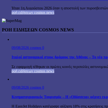
Ήταν 1η Αυγούστου 2026 όταν η αποστολή των πυροσβεστών-
ροή ειδήσεων cosmos news
ΡΟΉ ΕΙΔΉΣΕΩΝ COSMOS NEWS
09/08/2026
cosmos
0
Ιταλοί αστυνομικοί στους δρόμους της Αθήνας – Το νέο 
Σε εφαρμογή τέθηκαν οι πρώτες κοινές περιπολίες αστυνομικώ
ροή ειδήσεων cosmos news
09/08/2026
cosmos
0
Κινηματογραφικός Τουρισμός – Η «Οδύσσεια» φέρνει εκρ
Η EasyJet Holidays κατέγραψε αύξηση 18% στις κρατήσεις προ