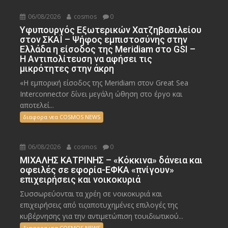
06/08/2026
cosmos
0
Υφυπουργός Εξωτερικών Χατζηβασιλείου
στον ΣΚΑΪ – Ψήφος εμπιστοσύνης στην
Ελλάδα η είσοδος της Meridiam στο GSI –
Η Αντιπολίτευση να αφήσει τις
μικρότητες στην άκρη
«Η εμπορική είσοδος της Meridiam στον Great Sea
Interconnector δίνει μεγάλη ώθηση στο έργο και
αποτελεί...
διαφορα νεα COSMOS NEWS
06/08/2026
cosmos
0
ΜΙΧΑΛΗΣ ΚΑΤΡΙΝΗΣ – «Κόκκινα» δάνεια και
οφειλές σε εφορία-ΕΦΚΑ «πνίγουν»
επιχειρήσεις και νοικοκυριά
Συσσωρεύονται τα χρέη σε νοικοκυριά και
επιχειρήσεις από τιςαποτυχημένες επιλογές της
κυβέρνησης για την αντιμετώπιση τουιδιωτικού...
διαφορα νεα COSMOS NEWS