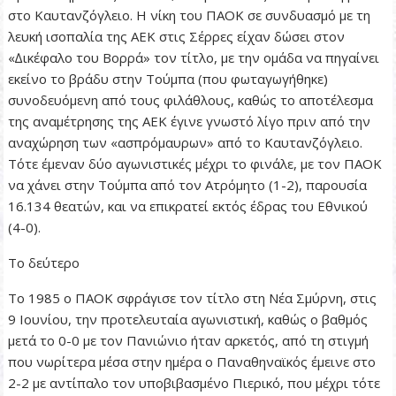
στο Καυτανζόγλειο. Η νίκη του ΠΑΟΚ σε συνδυασµό µε τη
λευκή ισοπαλία της ΑΕΚ στις Σέρρες είχαν δώσει στον
«∆ικέφαλο του Βορρά» τον τίτλο, µε την οµάδα να πηγαίνει
εκείνο το βράδυ στην Τούµπα (που φωταγωγήθηκε)
συνοδευόµενη από τους φιλάθλους, καθώς το αποτέλεσµα
της αναµέτρησης της ΑΕΚ έγινε γνωστό λίγο πριν από την
αναχώρηση των «ασπρόµαυρων» από το Καυτανζόγλειο.
Τότε έµεναν δύο αγωνιστικές µέχρι το φινάλε, µε τον ΠΑΟΚ
να χάνει στην Τούµπα από τον Ατρόµητο (1-2), παρουσία
16.134 θεατών, και να επικρατεί εκτός έδρας του Εθνικού
(4-0).
Το δεύτερο
Το 1985 ο ΠΑΟΚ σφράγισε τον τίτλο στη Νέα Σµύρνη, στις
9 Ιουνίου, την προτελευταία αγωνιστική, καθώς ο βαθµός
µετά το 0-0 µε τον Πανιώνιο ήταν αρκετός, από τη στιγµή
που νωρίτερα µέσα στην ηµέρα ο Παναθηναϊκός έµεινε στο
2-2 µε αντίπαλο τον υποβιβασµένο Πιερικό, που µέχρι τότε