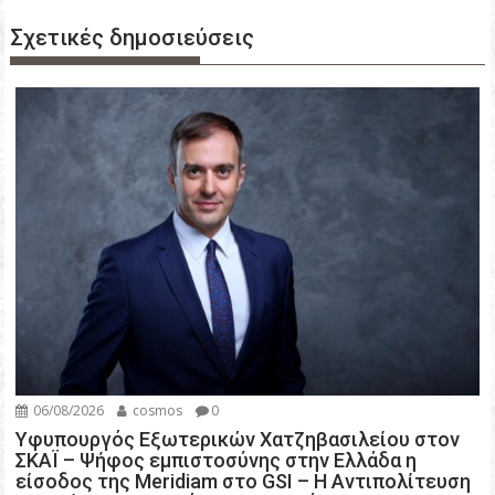
γ
Σχετικές δημοσιεύσεις
η
σ
η
ά
ρ
θ
ρ
ω
ν
06/08/2026
cosmos
0
Υφυπουργός Εξωτερικών Χατζηβασιλείου στον
ΣΚΑΪ – Ψήφος εμπιστοσύνης στην Ελλάδα η
είσοδος της Meridiam στο GSI – Η Αντιπολίτευση