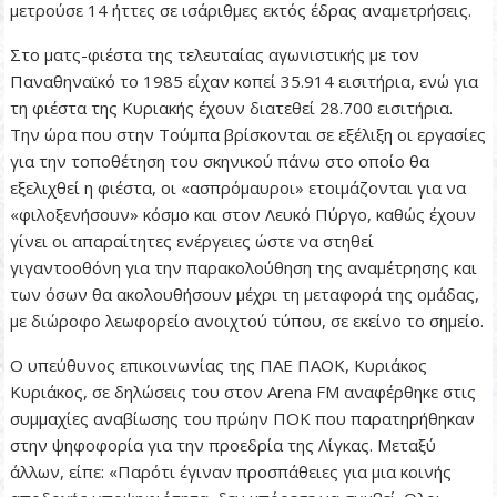
µετρούσε 14 ήττες σε ισάριθµες εκτός έδρας αναµετρήσεις.
Στο µατς-φιέστα της τελευταίας αγωνιστικής µε τον
Παναθηναϊκό το 1985 είχαν κοπεί 35.914 εισιτήρια, ενώ για
τη φιέστα της Κυριακής έχουν διατεθεί 28.700 εισιτήρια.
Την ώρα που στην Τούµπα βρίσκονται σε εξέλιξη οι εργασίες
για την τοποθέτηση του σκηνικού πάνω στο οποίο θα
εξελιχθεί η φιέστα, οι «ασπρόµαυροι» ετοιµάζονται για να
«φιλοξενήσουν» κόσµο και στον Λευκό Πύργο, καθώς έχουν
γίνει οι απαραίτητες ενέργειες ώστε να στηθεί
γιγαντοοθόνη για την παρακολούθηση της αναµέτρησης και
των όσων θα ακολουθήσουν µέχρι τη µεταφορά της οµάδας,
µε διώροφο λεωφορείο ανοιχτού τύπου, σε εκείνο το σηµείο.
Ο υπεύθυνος επικοινωνίας της ΠΑΕ ΠΑΟΚ, Κυριάκος
Κυριάκος, σε δηλώσεις του στον Arena FM αναφέρθηκε στις
συµµαχίες αναβίωσης του πρώην ΠΟΚ που παρατηρήθηκαν
στην ψηφοφορία για την προεδρία της Λίγκας. Μεταξύ
άλλων, είπε: «Παρότι έγιναν προσπάθειες για µια κοινής