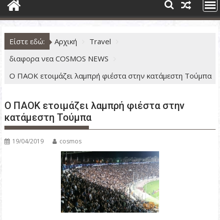
ν
ο
Είστε εδώ:
Αρχική
Travel
διαφορα νεα COSMOS NEWS
Ο ΠΑΟΚ ετοιμάζει λαμπρή φιέστα στην κατάµεστη Τούµπα
Ο ΠΑΟΚ ετοιμάζει λαμπρή φιέστα στην
κατάµεστη Τούµπα
19/04/2019
cosmos