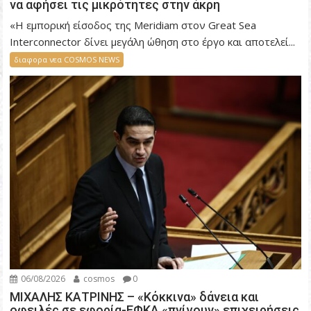
να αφήσει τις μικρότητες στην άκρη
«Η εμπορική είσοδος της Meridiam στον Great Sea
Interconnector δίνει μεγάλη ώθηση στο έργο και αποτελεί...
διαφορα νεα COSMOS NEWS
06/08/2026
cosmos
0
ΜΙΧΑΛΗΣ ΚΑΤΡΙΝΗΣ – «Κόκκινα» δάνεια και
οφειλές σε εφορία-ΕΦΚΑ «πνίγουν» επιχειρήσεις