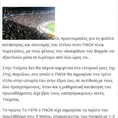
Οι προετοιµασίες για τη φιέστα
κατάκτησης και απονοµής του τίτλου στον ΠΑΟΚ είναι
πυρετώδεις, µε τους φίλους του «∆ικεφάλου του Βορρά» να
εξαντλούν µέσα σε λιγότερο από δύο ώρες τα…
Στην Τούµπα δεν θα πέφτει καρφίτσα στο ιστορικό µατς της
21ης Απριλίου, στο οποίο ο ΠΑΟΚ θα σφραγίσει τον τρίτο
τίτλο στην ιστορία του στην έδρα του, σε αντίθεση µε τους
δύο προηγούµενους, όταν και η µαθηµατική κατάκτηση του
πρωταθλήµατος είχε βρει τους «ασπρόµαυρους» εκτός
Τούµπας.
Το πρώτο Το 1976 ο ΠΑΟΚ είχε σφραγίσει το πρώτο του
πρωτάθληµα στις 9 Μαΐου, επικρατώντας του Ηρακλή µε 1-3