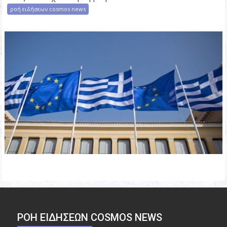
ροή ειδήσεων cosmos news
ΡΟΉ ΕΙΔΉΣΕΩΝ COSMOS NEWS