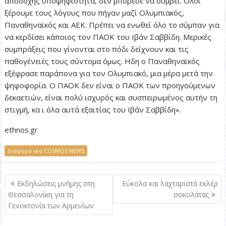
αποδοχής υποψηφιότητα, δεν µπόρεσε να συµβεί. Ολοι
ξέρουµε τους λόγους που πήγαν µαζί Ολυµπιακός,
Παναθηναϊκός και ΑΕΚ. Πρέπει να ενωθεί όλο το σύµπαν για
να κερδίσει κάποιος τον ΠΑΟΚ του Ιβάν Σαββίδη. Μερικές
συµπράξεις που γίνονται στο πόδι δείχνουν και τις
παθογένειές τους σύντοµα όµως. Ηδη ο Παναθηναϊκός
εξέφρασε παράπονα για τον Ολυµπιακό, µια µέρα µετά την
ψηφοφορία. Ο ΠΑΟΚ δεν είναι ο ΠΑΟΚ των προηγούµενων
δεκαετιών, είναι πολύ ισχυρός και συσπειρωµένος αυτήν τη
στιγµή, κα ι όλα αυτά εξαιτίας του Ιβάν Σαββίδη».
ethnos.gr
διαφορα νεα COSMOS NEWS
Π
Εκδηλώσεις μνήμης στη
Εύκολα και λαχταριστά εκλέρ
λ
Θεσσαλονίκη για τη
σοκολάτας
Γενοκτονία των Αρμενίων
ο
ή