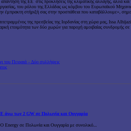
άντηση της ΕΕ στις προκλήσεις της κλιματικής αλλαγής, αλλά και γι
εργασίας, του ρόλου της Ελλάδας ως κόμβου του Ευρωπαϊκού Μηχανισ
την έμπρακτη στήριξή σας στην προσπάθεια που καταβάλλουμε», σημε
τετραμμένος της πρεσβείας της Ιορδανίας στη χώρα μας, Issa Alhijazi
διαρκή ετοιμότητα των δύο χωρών για παροχή αμοιβαίας συνδρομής σ
νι του Πειραιά – Δύο συλλήψεις
ατος
ΠΕ άνω των 2 GW σε Πολωνία και Ουγγαρία
BO Energy σε Πολωνία και Ουγγαρία με συνολικό...