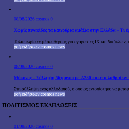
08/08/2026
cosmos
0
Χωρίς πινακίδες τα καινούρια αμάξια στην Ελλάδα – Τι έχ
Ταλαιπωρία εν μέσω θέρους για αγοραστές ΙΧ και δικύκλων, 
ροή ειδήσεων cosmos news
08/08/2026
cosmos
0
Μύκονος – Σύλληψη 56χρονου με 2.280 πακέτα λαθραίων 
Στη σύλληψη ενός αλλοδαπού, ο οποίος εντοπίστηκε να μεταφέ
ροή ειδήσεων cosmos news
ΠΟΛΙΤΙΣΜΟΣ ΕΚΔΗΛΩΣΕΙΣ
01/08/2026
cosmos
0