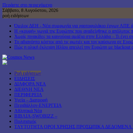
Περάστε στο περιεχόμενο
Σάββατο, 8 Αυγούστου, 2026
ροή ειδήσεων
Όμιλος ΔΕΗ - Νέα συμφωνία για χαρτοφυλάκιο έργων ΑΠΕ 
Η «κρυφή» γωνιά της Ευρώπης που αναδείχθηκε ο απόλυτος 
Χωρίς πινακίδες τα καινούρια αμάξια στην Ελλάδα – Τι έχει σ
Το αδιανόητο κόστος από τις φωτιές και τον καύσωνα σε Ευρ
Πώς η ολική έκλειψη Ηλίου απειλεί την Ευρώπη με blackout 
Ροή ειδήσεων
ΕΙΔΗΣΕΙΣ
ΔΙΑΦΟΡΑ ΝΕΑ
ΔΙΕΘΝΗ ΝΕΑ
ΠΕΡΙΦΕΡΕΙΑ
Υγεία – Διατροφή
Περιβάλλον-ΕΝΕΡΓΕΙΑ
Αθλητικά Νέα
ΒΙΒΛΙΑ-SWOBIZZ –
Πολιτισμός
TAYTOTHTA ΟΡΟΙ ΧΡΗΣΗΣ ΠΡΟΣΩΠΙΚΑ ΔΕΔΟΜΕΝΑ 