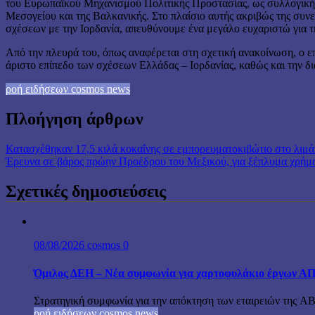
του Ευρωπαϊκού Μηχανισμού Πολιτικής Προστασίας, ως συλλογική απ
Μεσογείου και της Βαλκανικής. Στο πλαίσιο αυτής ακριβώς της συν
σχέσεων με την Ιορδανία, απευθύνουμε ένα μεγάλο ευχαριστώ για 
Από την πλευρά του, όπως αναφέρεται στη σχετική ανακοίνωση, ο επι
άριστο επίπεδο των σχέσεων Ελλάδας – Ιορδανίας, καθώς και την 
ροή ειδήσεων cosmos news
Πλοήγηση άρθρων
Κατασχέθηκαν 17,5 κιλά κοκαΐνης σε εμπορευματοκιβώτιο στο λιμά
Έρευνα σε βάρος πρώην Προέδρου του Μεξικού, για ξέπλυμα χρήμ
Σχετικές δημοσιεύσεις
08/08/2026
cosmos
0
Όμιλος ΔΕΗ – Νέα συμφωνία για χαρτοφυλάκιο έργων Α
Στρατηγική συμφωνία για την απόκτηση των εταιρειών της A
ροή ειδήσεων cosmos news