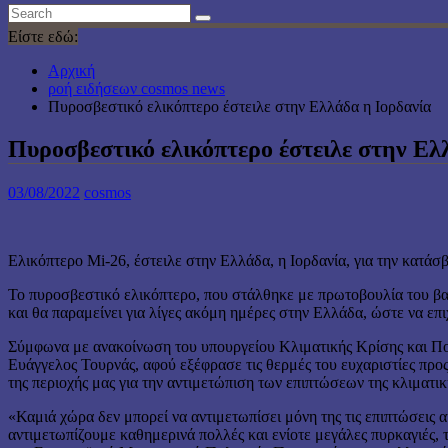
Είστε εδώ:
Αρχική
ροή ειδήσεων cosmos news
Πυροσβεστικό ελικόπτερο έστειλε στην Ελλάδα η Ιορδανία
Πυροσβεστικό ελικόπτερο έστειλε στην Ελ
03/08/2022
cosmos
Ελικόπτερο Mi-26, έστειλε στην Ελλάδα, η Ιορδανία, για την κατά
Το πυροσβεστικό ελικόπτερο, που στάλθηκε με πρωτοβουλία του βασι
και θα παραμείνει για λίγες ακόμη ημέρες στην Ελλάδα, ώστε να ε
Σύμφωνα με ανακοίνωση του υπουργείου Κλιματικής Κρίσης και Πο
Ευάγγελος Τουρνάς, αφού εξέφρασε τις θερμές του ευχαριστίες προ
της περιοχής μας για την αντιμετώπιση των επιπτώσεων της κλιματι
«Καμιά χώρα δεν μπορεί να αντιμετωπίσει μόνη της τις επιπτώσεις
αντιμετωπίζουμε καθημερινά πολλές και ενίοτε μεγάλες πυρκαγιές, 