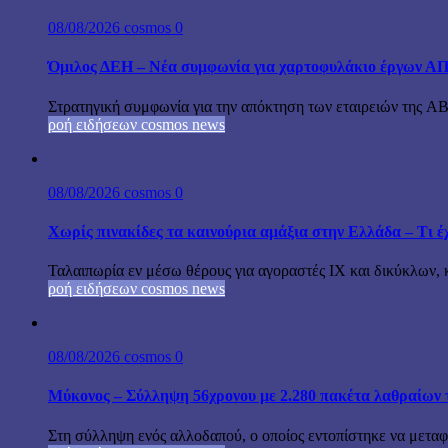
08/08/2026
cosmos
0
Όμιλος ΔΕΗ – Νέα συμφωνία για χαρτοφυλάκιο έργων Α
Στρατηγική συμφωνία για την απόκτηση των εταιρειών της A
ροή ειδήσεων cosmos news
08/08/2026
cosmos
0
Χωρίς πινακίδες τα καινούρια αμάξια στην Ελλάδα – Τι έχ
Ταλαιπωρία εν μέσω θέρους για αγοραστές ΙΧ και δικύκλων, 
ροή ειδήσεων cosmos news
08/08/2026
cosmos
0
Μύκονος – Σύλληψη 56χρονου με 2.280 πακέτα λαθραίων 
Στη σύλληψη ενός αλλοδαπού, ο οποίος εντοπίστηκε να μεταφέ