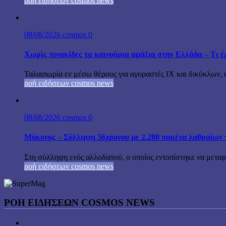
ροή ειδήσεων cosmos news
08/08/2026
cosmos
0
Χωρίς πινακίδες τα καινούρια αμάξια στην Ελλάδα – Τι έχ
Ταλαιπωρία εν μέσω θέρους για αγοραστές ΙΧ και δικύκλων, 
ροή ειδήσεων cosmos news
08/08/2026
cosmos
0
Μύκονος – Σύλληψη 56χρονου με 2.280 πακέτα λαθραίων 
Στη σύλληψη ενός αλλοδαπού, ο οποίος εντοπίστηκε να μεταφέ
ροή ειδήσεων cosmos news
ΡΟΉ ΕΙΔΉΣΕΩΝ COSMOS NEWS