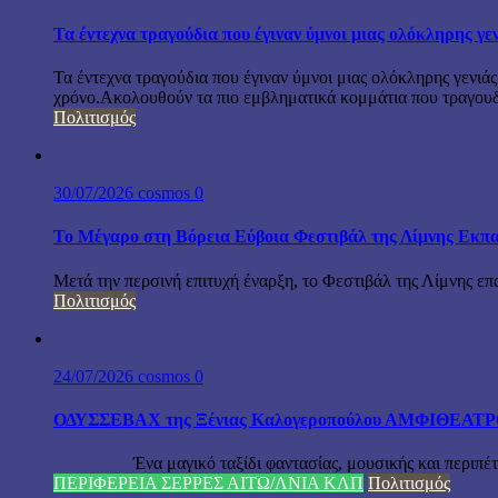
Τα έντεχνα τραγούδια που έγιναν ύμνοι μιας ολόκληρης γε
Τα έντεχνα τραγούδια που έγιναν ύμνοι μιας ολόκληρης γενιάς
χρόνο.Ακολουθούν τα πιο εμβληματικά κομμάτια που τραγουδή
Πολιτισμός
30/07/2026
cosmos
0
Το Μέγαρο στη Βόρεια Εύβοια Φεστιβάλ της Λίμνης Εκπα
Μετά την περσινή επιτυχή έναρξη, το Φεστιβάλ της Λίμνης επ
Πολιτισμός
24/07/2026
cosmos
0
ΟΔΥΣΣΕΒΑΧ της Ξένιας Καλογεροπούλου ΑΜΦΙΘΕΑΤΡΟ Δ
Ένα μαγικό ταξίδι φαντασίας, μουσικής και περιπέτειας
ΠΕΡΙΦΕΡΕΙΑ ΣΕΡΡΕΣ ΑΙΤΩ/ΛΝΙΑ ΚΛΠ
Πολιτισμός