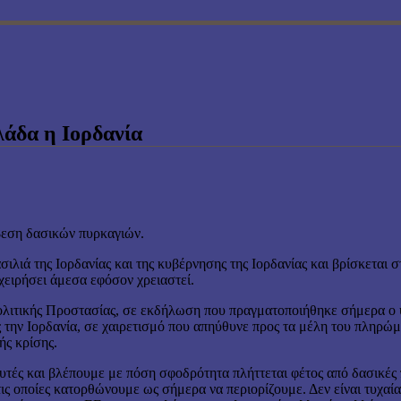
λάδα η Ιορδανία
σβεση δασικών πυρκαγιών.
λιά της Ιορδανίας και της κυβέρνησης της Ιορδανίας και βρίσκεται σ
πιχειρήσει άμεσα εφόσον χρειαστεί.
λιτικής Προστασίας, σε εκδήλωση που πραγματοποιήθηκε σήμερα ο 
ς την Ιορδανία, σε χαιρετισμό που απηύθυνε προς τα μέλη του πληρ
κής κρίσης.
 αυτές και βλέπουμε με πόση σφοδρότητα πλήττεται φέτος από δασικέ
τις οποίες κατορθώνουμε ως σήμερα να περιορίζουμε. Δεν είναι τυχαί