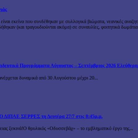
νιάς
 είναι εκείνα που συνδέθηκαν με συλλογικά βιώματα, νεανικές αναζητ
θηκαν (και τραγουδιούνται ακόμα) σε συναυλίες, φοιτητικά δωμάτια
ιδευτικά Προγράμματα Αύγουστος – Σεπτέμβριος 2026 Ελεύθερη ε
ανέρχεται δυναμικά από 30 Αυγούστου μέχρι 20...
ΙΠΑΕ ΣΕΡΡΕΣ τη Δευτέρα 27/7 στις 8:45μ.μ.
 ξεκινά!Ο θρυλικός «Οδυσσεβάχ» – το εμβληματικό έργο της...