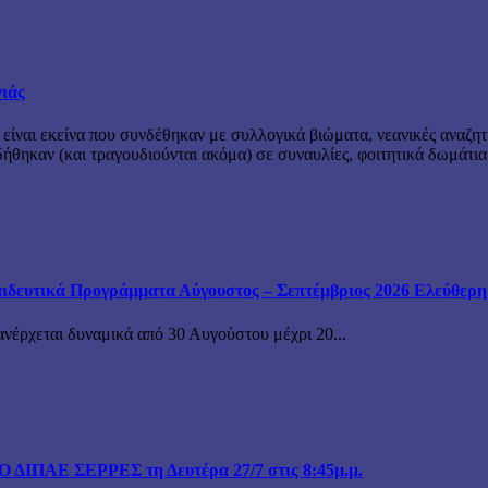
νιάς
 είναι εκείνα που συνδέθηκαν με συλλογικά βιώματα, νεανικές αναζητ
θηκαν (και τραγουδιούνται ακόμα) σε συναυλίες, φοιτητικά δωμάτια
ιδευτικά Προγράμματα Αύγουστος – Σεπτέμβριος 2026 Ελεύθερη ε
ανέρχεται δυναμικά από 30 Αυγούστου μέχρι 20...
ΙΠΑΕ ΣΕΡΡΕΣ τη Δευτέρα 27/7 στις 8:45μ.μ.