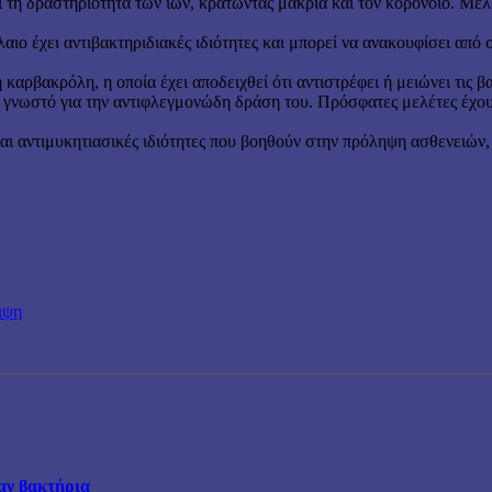
ι τη δραστηριότητα των ιών, κρατώντας μακριά και τον κορονοϊό. Μελέτ
λαιο έχει αντιβακτηριδιακές ιδιότητες και μπορεί να ανακουφίσει απ
η καρβακρόλη, η οποία έχει αποδειχθεί ότι αντιστρέφει ή μειώνει τις β
αι γνωστό για την αντιφλεγμονώδη δράση του. Πρόσφατες μελέτες έχο
και αντιμυκητιασικές ιδιότητες που βοηθούν στην πρόληψη ασθενειών, 
ιψη
σαν βακτήρια