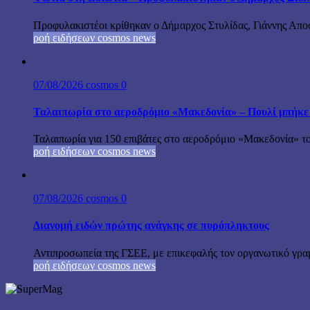
Προφυλακιστέοι κρίθηκαν ο Δήμαρχος Στυλίδας, Γιάννης Αποστ
ροή ειδήσεων cosmos news
07/08/2026
cosmos
0
Ταλαιπωρία στο αεροδρόμιο «Μακεδονία» – Πουλί μπήκε
Ταλαιπωρία για 150 επιβάτες στο αεροδρόμιο «Μακεδονία» το
ροή ειδήσεων cosmos news
07/08/2026
cosmos
0
Διανομή ειδών πρώτης ανάγκης σε πυρόπληκτους
Αντιπροσωπεία της ΓΣΕΕ, με επικεφαλής τον οργανωτικό γρα
ροή ειδήσεων cosmos news