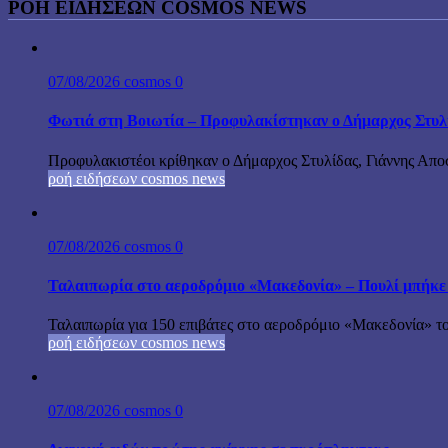
ΡΟΉ ΕΙΔΉΣΕΩΝ COSMOS NEWS
07/08/2026
cosmos
0
Φωτιά στη Βοιωτία – Προφυλακίστηκαν ο Δήμαρχος Στυλίδα
Προφυλακιστέοι κρίθηκαν ο Δήμαρχος Στυλίδας, Γιάννης Αποστ
ροή ειδήσεων cosmos news
07/08/2026
cosmos
0
Ταλαιπωρία στο αεροδρόμιο «Μακεδονία» – Πουλί μπήκε
Ταλαιπωρία για 150 επιβάτες στο αεροδρόμιο «Μακεδονία» το
ροή ειδήσεων cosmos news
07/08/2026
cosmos
0