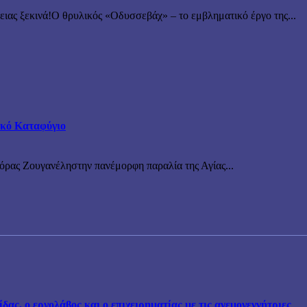
 ξεκινά!Ο θρυλικός «Οδυσσεβάχ» – το εμβληματικό έργο της...
τικό Καταφύγιο
νόρας Ζουγανέληστην πανέμορφη παραλία της Αγίας...
ς, ο εργολάβος και ο επιχειρηματίας με τις ανεμογεννήτριες