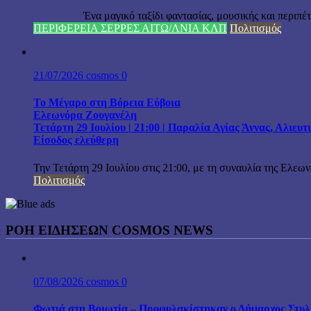
Ένα μαγικό ταξίδι φαντασίας, μουσικής και περιπέτειας
ΠΕΡΙΦΕΡΕΙΑ ΣΕΡΡΕΣ ΑΙΤΩ/ΛΝΙΑ ΚΛΠ
Πολιτισμός
21/07/2026
cosmos
0
Το Μέγαρο στη Βόρεια Εύβοια
Ελεωνόρα Ζουγανέλη
Τετάρτη 29 Ιουλίου | 21:00 | Παραλία Αγίας Άννας, Αλιευ
Είσοδος ελεύθερη
Την Τετάρτη 29 Ιουλίου στις 21:00, με τη συναυλία της Ελεω
Πολιτισμός
ΡΟΗ ΕΙΔΗΣΕΩΝ COSMOS NEWS
07/08/2026
cosmos
0
Φωτιά στη Βοιωτία – Προφυλακίστηκαν ο Δήμαρχος Στυλίδα