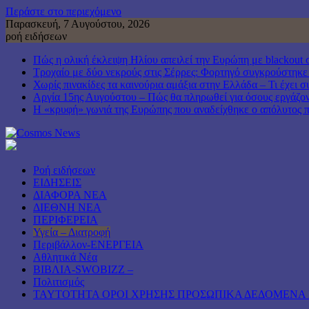
Περάστε στο περιεχόμενο
Παρασκευή, 7 Αυγούστου, 2026
ροή ειδήσεων
Πώς η ολική έκλειψη Ηλίου απειλεί την Ευρώπη με blackout 
Τροχαίο με δύο νεκρούς στις Σέρρες: Φορτηγό συγκρούστηκε
Χωρίς πινακίδες τα καινούρια αμάξια στην Ελλάδα – Τι έχει σ
Αργία 15ης Αυγούστου – Πώς θα πληρωθεί για όσους εργάζον
Η «κρυφή» γωνιά της Ευρώπης που αναδείχθηκε ο απόλυτος 
Ροή ειδήσεων
ΕΙΔΗΣΕΙΣ
ΔΙΑΦΟΡΑ ΝΕΑ
ΔΙΕΘΝΗ ΝΕΑ
ΠΕΡΙΦΕΡΕΙΑ
Υγεία – Διατροφή
Περιβάλλον-ΕΝΕΡΓΕΙΑ
Αθλητικά Νέα
ΒΙΒΛΙΑ-SWOBIZZ –
Πολιτισμός
TAYTOTHTA ΟΡΟΙ ΧΡΗΣΗΣ ΠΡΟΣΩΠΙΚΑ ΔΕΔΟΜΕΝΑ 