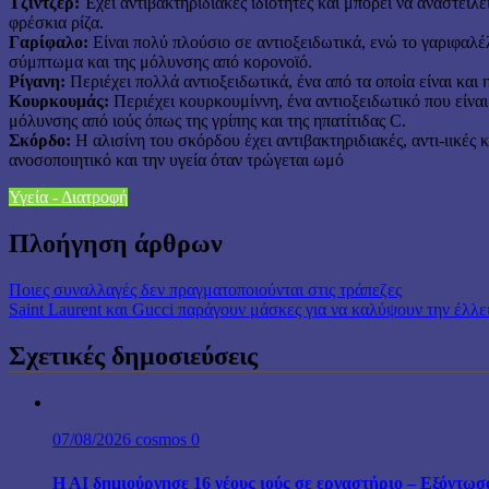
Τζίντζερ:
Έχει αντιβακτηριδιακές ιδιότητες και μπορεί να αναστείλε
φρέσκια ρίζα.
Γαρίφαλο:
Είναι πολύ πλούσιο σε αντιοξειδωτικά, ενώ το γαριφαλέ
σύμπτωμα και της μόλυνσης από κορονοϊό.
Ρίγανη:
Περιέχει πολλά αντιοξειδωτικά, ένα από τα οποία είναι και 
Κουρκουμάς:
Περιέχει κουρκουμίννη, ένα αντιοξειδωτικό που είν
μόλυνσης από ιούς όπως της γρίπης και της ηπατίτιδας C.
Σκόρδο:
Η αλισίνη του σκόρδου έχει αντιβακτηριδιακές, αντι-ιικές 
ανοσοποιητικό και την υγεία όταν τρώγεται ωμό
Υγεία - Διατροφή
Πλοήγηση άρθρων
Ποιες συναλλαγές δεν πραγματοποιούνται στις τράπεζες
Saint Laurent και Gucci παράγουν μάσκες για να καλύψουν την έλλε
Σχετικές δημοσιεύσεις
07/08/2026
cosmos
0
H AI δημιούργησε 16 νέους ιούς σε εργαστήριο – Εξόντω