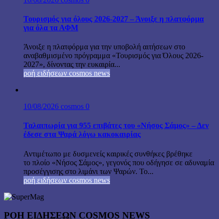
Τουρισμός για όλους 2026-2027 – Άνοιξε η πλατφόρμα
για όλα τα ΑΦΜ
Άνοιξε η πλατφόρμα για την υποβολή αιτήσεων στο
αναβαθμισμένο πρόγραμμα «Τουρισμός για Όλους 2026-
2027», δίνοντας την ευκαιρία...
ροή ειδήσεων cosmos news
10/08/2026
cosmos
0
Ταλαιπωρία για 955 επιβάτες του «Νήσος Σάμος» – Δεν
έδεσε στα Ψαρά λόγω κακοκαιρίας
Αντιμέτωπο με δυσμενείς καιρικές συνθήκες βρέθηκε
το πλοίο «Νήσος Σάμος», γεγονός που οδήγησε σε αδυναμία
προσέγγισης στο λιμάνι των Ψαρών. Το...
ροή ειδήσεων cosmos news
ΡΟΉ ΕΙΔΉΣΕΩΝ COSMOS NEWS