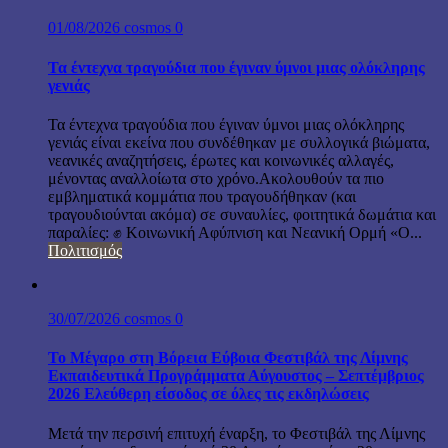
01/08/2026
cosmos
0
Τα έντεχνα τραγούδια που έγιναν ύμνοι μιας ολόκληρης
γενιάς
Τα έντεχνα τραγούδια που έγιναν ύμνοι μιας ολόκληρης
γενιάς είναι εκείνα που συνδέθηκαν με συλλογικά βιώματα,
νεανικές αναζητήσεις, έρωτες και κοινωνικές αλλαγές,
μένοντας αναλλοίωτα στο χρόνο.Ακολουθούν τα πιο
εμβληματικά κομμάτια που τραγουδήθηκαν (και
τραγουδιούνται ακόμα) σε συναυλίες, φοιτητικά δωμάτια και
παραλίες: ✊ Κοινωνική Αφύπνιση και Νεανική Ορμή «Ο...
Πολιτισμός
30/07/2026
cosmos
0
Το Μέγαρο στη Βόρεια Εύβοια Φεστιβάλ της Λίμνης
Εκπαιδευτικά Προγράμματα Αύγουστος – Σεπτέμβριος
2026 Ελεύθερη είσοδος σε όλες τις εκδηλώσεις
Μετά την περσινή επιτυχή έναρξη, το Φεστιβάλ της Λίμνης