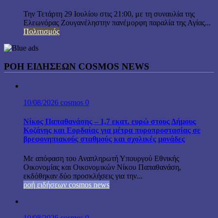
Την Τετάρτη 29 Ιουλίου στις 21:00, με τη συναυλία της
Ελεωνόρας Ζουγανέληστην πανέμορφη παραλία της Αγίας...
Πολιτισμός
ΡΟΗ ΕΙΔΗΣΕΩΝ COSMOS NEWS
10/08/2026
cosmos
0
Νίκος Παπαθανάσης – 1,7 εκατ. ευρώ στους Δήμους
Κοζάνης και Εορδαίας για μέτρα πυροπροστασίας σε
βρεφονηπιακούς σταθμούς και σχολικές μονάδες
Με απόφαση του Αναπληρωτή Υπουργού Εθνικής
Οικονομίας και Οικονομικών Νίκου Παπαθανάση,
εκδόθηκαν δύο προσκλήσεις για την...
ροή ειδήσεων cosmos news
10/08/2026
cosmos
0