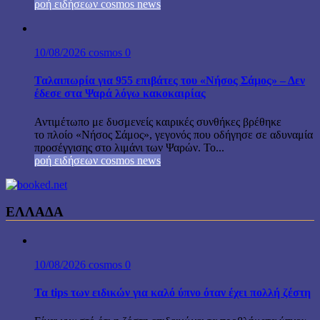
ροή ειδήσεων cosmos news
10/08/2026
cosmos
0
Ταλαιπωρία για 955 επιβάτες του «Νήσος Σάμος» – Δεν
έδεσε στα Ψαρά λόγω κακοκαιρίας
Αντιμέτωπο με δυσμενείς καιρικές συνθήκες βρέθηκε
το πλοίο «Νήσος Σάμος», γεγονός που οδήγησε σε αδυναμία
προσέγγισης στο λιμάνι των Ψαρών. Το...
ροή ειδήσεων cosmos news
ΕΛΛΑΔΑ
10/08/2026
cosmos
0
Τα tips των ειδικών για καλό ύπνο όταν έχει πολλή ζέστη