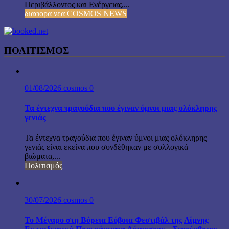
Περιβάλλοντος και Ενέργειας,...
διαφορα νεα COSMOS NEWS
ΠΟΛΙΤΙΣΜΟΣ
01/08/2026
cosmos
0
Τα έντεχνα τραγούδια που έγιναν ύμνοι μιας ολόκληρης
γενιάς
Τα έντεχνα τραγούδια που έγιναν ύμνοι μιας ολόκληρης
γενιάς είναι εκείνα που συνδέθηκαν με συλλογικά
βιώματα,...
Πολιτισμός
30/07/2026
cosmos
0
Το Μέγαρο στη Βόρεια Εύβοια Φεστιβάλ της Λίμνης