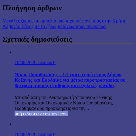
Πλοήγηση άρθρων
Μεγάλες ζημιές σε αμπέλια από ισχυρούς ανέμους στην Κρήτη
Αλβανία: Σάλος με το ξήλωμα δίγλωσσων πινακίδων
Σχετικές δημοσιεύσεις
10/08/2026
cosmos
0
Νίκος Παπαθανάσης – 1,7 εκατ. ευρώ στους Δήμους
Κοζάνης και Εορδαίας για μέτρα πυροπροστασίας σε
βρεφονηπιακούς σταθμούς και σχολικές μονάδες
Με απόφαση του Αναπληρωτή Υπουργού Εθνικής
Οικονομίας και Οικονομικών Νίκου Παπαθανάση,
εκδόθηκαν δύο προσκλήσεις για την...
ροή ειδήσεων cosmos news
10/08/2026
cosmos
0