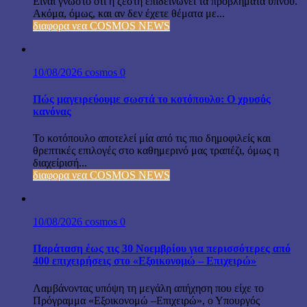
Είναι γνωστό ότι η ζέστη επιδεινώνει τα προβλήματα ύπνου.
Ακόμα, όμως, και αν δεν έχετε θέματα με...
διαφορα νεα COSMOS NEWS
10/08/2026
cosmos
0
Πώς μαγειρεύουμε σωστά το κοτόπουλο: Ο χρυσός
κανόνας
Το κοτόπουλο αποτελεί μία από τις πιο δημοφιλείς και
θρεπτικές επιλογές στο καθημερινό μας τραπέζι, όμως η
διαχείρισή...
διαφορα νεα COSMOS NEWS
10/08/2026
cosmos
0
Παράταση έως τις 30 Νοεμβρίου για περισσότερες από
400 επιχειρήσεις στο «Εξοικονομώ – Επιχειρώ»
Λαμβάνοντας υπόψη τη μεγάλη απήχηση που είχε το
Πρόγραμμα «Εξοικονομώ –Επιχειρώ», ο Υπουργός