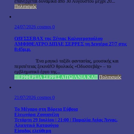
επανέρχεται δυναμικά από 30 Αυγούστου μέχρι 20...
Πολιτισμός
24/07/2026
cosmos
0
ΟΔΥΣΣΕΒΑΧ της Ξένιας Καλογεροπούλου
ΑΜΦΙΘΕΑΤΡΟ ΔΙΠΑΕ ΣΕΡΡΕΣ τη Δευτέρα 27/7 στις
8:45μ.μ.
Ένα μαγικό ταξίδι φαντασίας, μουσικής και
περιπέτειας ξεκινά!Ο θρυλικός «Οδυσσεβάχ» – το
εμβληματικό έργο της...
ΠΕΡΙΦΕΡΕΙΑ ΣΕΡΡΕΣ ΑΙΤΩ/ΛΝΙΑ ΚΛΠ
Πολιτισμός
21/07/2026
cosmos
0
Το Μέγαρο στη Βόρεια Εύβοια
Ελεωνόρα Ζουγανέλη
Τετάρτη 29 Ιουλίου | 21:00 | Παραλία Αγίας Άννας,
Αλιευτικό Καταφύγιο
Είσοδος ελεύθερη