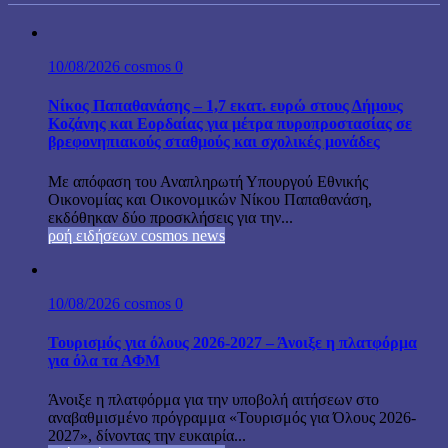
10/08/2026
cosmos
0
Νίκος Παπαθανάσης – 1,7 εκατ. ευρώ στους Δήμους
Κοζάνης και Εορδαίας για μέτρα πυροπροστασίας σε
βρεφονηπιακούς σταθμούς και σχολικές μονάδες
Με απόφαση του Αναπληρωτή Υπουργού Εθνικής
Οικονομίας και Οικονομικών Νίκου Παπαθανάση,
εκδόθηκαν δύο προσκλήσεις για την...
ροή ειδήσεων cosmos news
10/08/2026
cosmos
0
Τουρισμός για όλους 2026-2027 – Άνοιξε η πλατφόρμα
για όλα τα ΑΦΜ
Άνοιξε η πλατφόρμα για την υποβολή αιτήσεων στο
αναβαθμισμένο πρόγραμμα «Τουρισμός για Όλους 2026-
2027», δίνοντας την ευκαιρία...