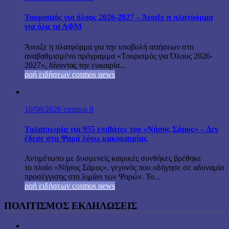
Τουρισμός για όλους 2026-2027 – Άνοιξε η πλατφόρμα
για όλα τα ΑΦΜ
Άνοιξε η πλατφόρμα για την υποβολή αιτήσεων στο
αναβαθμισμένο πρόγραμμα «Τουρισμός για Όλους 2026-
2027», δίνοντας την ευκαιρία...
ροή ειδήσεων cosmos news
10/08/2026
cosmos
0
Ταλαιπωρία για 955 επιβάτες του «Νήσος Σάμος» – Δεν
έδεσε στα Ψαρά λόγω κακοκαιρίας
Αντιμέτωπο με δυσμενείς καιρικές συνθήκες βρέθηκε
το πλοίο «Νήσος Σάμος», γεγονός που οδήγησε σε αδυναμία
προσέγγισης στο λιμάνι των Ψαρών. Το...
ροή ειδήσεων cosmos news
ΠΟΛΙΤΙΣΜΟΣ ΕΚΔΗΛΩΣΕΙΣ