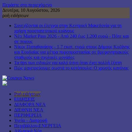
Περάστε στο περιεχόμενο
Δευτέρα, 10 Αυγούστου, 2026
ροή ειδήσεων
Συνεχίζονται οι έλεγχοι στην Κεντρική Μακεδονία για τη
χρήση προστατευτικού κράνους
Νέο Market Pass 2026 - Από 240 έως 1.200 ευρώ - Πότε και
σε ποιους
Νίκος Παπαθανάσης - 1,7 εκατ. ευρώ στους Δήμους Κοζάνης
και Εορδαίας για μέτρα πυροπροστασίας σε βρεφονηπιακούς
σταθμούς και σχολικές μονάδες
Τα tips των ειδικών για καλό ύπνο όταν έχει πολλή ζέστη
Πώς μαγειρεύουμε σωστά το κοτόπουλο: Ο χρυσός κανόνας
Ροή ειδήσεων
ΕΙΔΗΣΕΙΣ
ΔΙΑΦΟΡΑ ΝΕΑ
ΔΙΕΘΝΗ ΝΕΑ
ΠΕΡΙΦΕΡΕΙΑ
Υγεία – Διατροφή
Περιβάλλον-ΕΝΕΡΓΕΙΑ
Αθλητικά Νέα