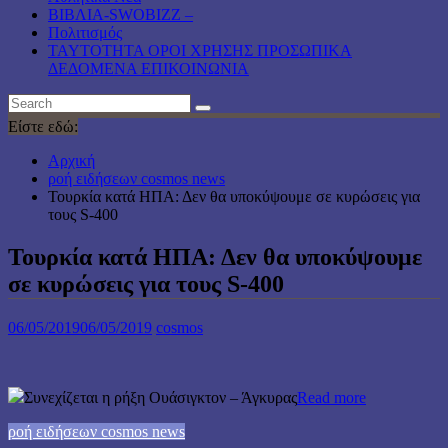
ΒΙΒΛΙΑ-SWOBIZZ –
Πολιτισμός
TAYTOTHTA ΟΡΟΙ ΧΡΗΣΗΣ ΠΡΟΣΩΠΙΚΑ
ΔΕΔΟΜΕΝΑ ΕΠΙΚΟΙΝΩΝΙΑ
Είστε εδώ:
Αρχική
ροή ειδήσεων cosmos news
Τουρκία κατά ΗΠΑ: Δεν θα υποκύψουμε σε κυρώσεις για
τους S-400
Τουρκία κατά ΗΠΑ: Δεν θα υποκύψουμε
σε κυρώσεις για τους S-400
06/05/2019
06/05/2019
cosmos
Συνεχίζεται η ρήξη Ουάσιγκτον – Άγκυρας
Read more
ροή ειδήσεων cosmos news