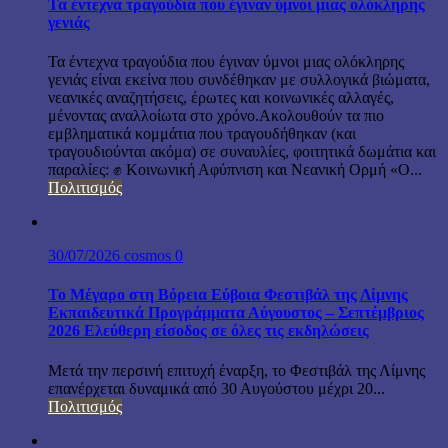
Τα έντεχνα τραγούδια που έγιναν ύμνοι μιας ολόκληρης
γενιάς
Τα έντεχνα τραγούδια που έγιναν ύμνοι μιας ολόκληρης
γενιάς είναι εκείνα που συνδέθηκαν με συλλογικά βιώματα,
νεανικές αναζητήσεις, έρωτες και κοινωνικές αλλαγές,
μένοντας αναλλοίωτα στο χρόνο.Ακολουθούν τα πιο
εμβληματικά κομμάτια που τραγουδήθηκαν (και
τραγουδιούνται ακόμα) σε συναυλίες, φοιτητικά δωμάτια και
παραλίες: ✊ Κοινωνική Αφύπνιση και Νεανική Ορμή «Ο...
Πολιτισμός
30/07/2026
cosmos
0
Το Μέγαρο στη Βόρεια Εύβοια Φεστιβάλ της Λίμνης
Εκπαιδευτικά Προγράμματα Αύγουστος – Σεπτέμβριος
2026 Ελεύθερη είσοδος σε όλες τις εκδηλώσεις
Μετά την περσινή επιτυχή έναρξη, το Φεστιβάλ της Λίμνης
επανέρχεται δυναμικά από 30 Αυγούστου μέχρι 20...
Πολιτισμός