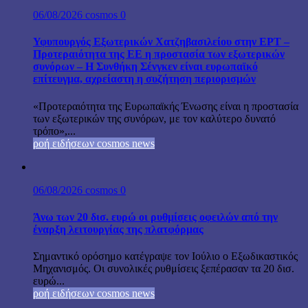
06/08/2026
cosmos
0
Υφυπουργός Εξωτερικών Χατζηβασιλείου στην ΕΡΤ –
Προτεραιότητα της ΕΕ η προστασία των εξωτερικών
συνόρων – Η Συνθήκη Σένγκεν είναι ευρωπαϊκό
επίτευγμα, αχρείαστη η συζήτηση περιορισμών
«Προτεραιότητα της Ευρωπαϊκής Ένωσης είναι η προστασία
των εξωτερικών της συνόρων, με τον καλύτερο δυνατό
τρόπο»,...
ροή ειδήσεων cosmos news
06/08/2026
cosmos
0
Άνω των 20 δισ. ευρώ οι ρυθμίσεις οφειλών από την
έναρξη λειτουργίας της πλατφόρμας
Σημαντικό ορόσημο κατέγραψε τον Ιούλιο ο Εξωδικαστικός
Μηχανισμός. Οι συνολικές ρυθμίσεις ξεπέρασαν τα 20 δισ.
ευρώ...
ροή ειδήσεων cosmos news