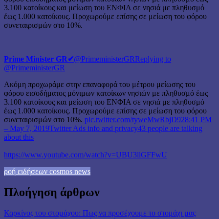
3.100 κατοίκους και μείωση του ΕΝΦΙΑ σε νησιά με πληθυσμό
έως 1.000 κατοίκους. Προχωρούμε επίσης σε μείωση του φόρου
συνεταιρισμών στο 10%.
Prime Minister GR
✔
@PrimeministerGR
Replying to
@PrimeministerGR
Ακόμη προχωράμε στην επαναφορά του μέτρου μείωσης του
φόρου εισοδήματος μόνιμων κατοίκων νησιών με πληθυσμό έως
3.100 κατοίκους και μείωση του ΕΝΦΙΑ σε νησιά με πληθυσμό
έως 1.000 κατοίκους. Προχωρούμε επίσης σε μείωση του φόρου
συνεταιρισμών στο 10%.
pic.twitter.com/tyweMwRbjD
92
8:41 PM
– May 7, 2019
Twitter Ads info and privacy
43 people are talking
about this
https://www.youtube.com/watch?v=UBU3llGFFwU
ροή ειδήσεων cosmos news
Πλοήγηση άρθρων
Καρκίνος του στομάχου: Πως να προσέχουμε το στομάχι μας