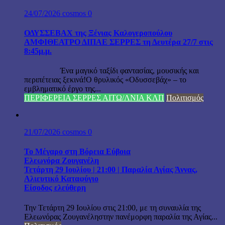
24/07/2026
cosmos
0
ΟΔΥΣΣΕΒΑΧ της Ξένιας Καλογεροπούλου
ΑΜΦΙΘΕΑΤΡΟ ΔΙΠΑΕ ΣΕΡΡΕΣ τη Δευτέρα 27/7 στις
8:45μ.μ.
Ένα μαγικό ταξίδι φαντασίας, μουσικής και
περιπέτειας ξεκινά!Ο θρυλικός «Οδυσσεβάχ» – το
εμβληματικό έργο της...
ΠΕΡΙΦΕΡΕΙΑ ΣΕΡΡΕΣ ΑΙΤΩ/ΛΝΙΑ ΚΛΠ
Πολιτισμός
21/07/2026
cosmos
0
Το Μέγαρο στη Βόρεια Εύβοια
Ελεωνόρα Ζουγανέλη
Τετάρτη 29 Ιουλίου | 21:00 | Παραλία Αγίας Άννας,
Αλιευτικό Καταφύγιο
Είσοδος ελεύθερη
Την Τετάρτη 29 Ιουλίου στις 21:00, με τη συναυλία της
Ελεωνόρας Ζουγανέληστην πανέμορφη παραλία της Αγίας...