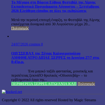
Το Μέγαρο στη Βόρεια Εύβοια Φεστιβάλ της Λίμνης
Εκπαιδευτικά Προγράμματα Αύγουστος – Σεπτέμβριος
2026 Ελεύθερη είσοδος σε όλες τις εκδηλώσεις
Μετά την περσινή επιτυχή έναρξη, το Φεστιβάλ της Λίμνης
επανέρχεται δυναμικά από 30 Αυγούστου μέχρι 20...
Πολιτισμός
24/07/2026
cosmos
0
ΟΔΥΣΣΕΒΑΧ της Ξένιας Καλογεροπούλου
ΑΜΦΙΘΕΑΤΡΟ ΔΙΠΑΕ ΣΕΡΡΕΣ τη Δευτέρα 27/7 στις
8:45μ.μ.
Ένα μαγικό ταξίδι φαντασίας, μουσικής και
περιπέτειας ξεκινά!Ο θρυλικός «Οδυσσεβάχ» – το
εμβληματικό έργο της...
ΠΕΡΙΦΕΡΕΙΑ ΣΕΡΡΕΣ ΑΙΤΩ/ΛΝΙΑ ΚΛΠ
Πολιτισμός
Copyright © 2022 All rights reserved Hosted by Magic Streams