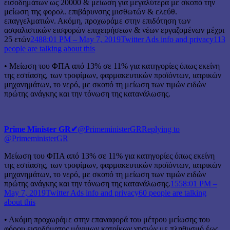
εισοδημάτων ως 20000 & μείωση για μεγαλύτερα με σκοπό την
μείωση της φορολ. επιβάρυνσης μισθωτών & ελεύθ.
επαγγελματιών. Ακόμη, προχωράμε στην επιδότηση των
ασφαλιστικών εισφορών επιχειρήσεων & νέων εργαζομένων μέχρι
25 ετών
248
8:01 PM – May 7, 2019
Twitter Ads info and privacy
113
people are talking about this
• Μείωση του ΦΠΑ από 13% σε 11% για κατηγορίες όπως εκείνη
της εστίασης, των τροφίμων, φαρμακευτικών προϊόντων, ιατρικών
μηχανημάτων, το νερό, με σκοπό τη μείωση των τιμών ειδών
πρώτης ανάγκης και την τόνωση της κατανάλωσης.
Prime Minister GR
✔
@PrimeministerGR
Replying to
@PrimeministerGR
Μείωση του ΦΠΑ από 13% σε 11% για κατηγορίες όπως εκείνη
της εστίασης, των τροφίμων, φαρμακευτικών προϊόντων, ιατρικών
μηχανημάτων, το νερό, με σκοπό τη μείωση των τιμών ειδών
πρώτης ανάγκης και την τόνωση της κατανάλωσης.
155
8:01 PM –
May 7, 2019
Twitter Ads info and privacy
60 people are talking
about this
• Ακόμη προχωράμε στην επαναφορά του μέτρου μείωσης του
φόρου εισοδήματος μόνιμων κατοίκων νησιών με πληθυσμό έως