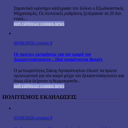
Σημαντικό ορόσημο κατέγραψε τον Ιούλιο ο Εξωδικαστικός
Μηχανισμός. Οι συνολικές ρυθμίσεις ξεπέρασαν τα 20 δισ.
ευρώ...
ροή ειδήσεων cosmos news
06/08/2026
cosmos
0
Οι πρώτες εκτιμήσεις για τον καιρό τον
Δεκαπενταύγουστο – Πού αναμένονται βροχές
Ο μετεωρολόγος Σάκης Αρναούτογλου έδωσε τα πρώτα
προγνωστικά για τον καιρό μέχρι τον Δεκαπενταύγουστο και
όπως όλα δείχνουν η θερμοκρασία...
ροή ειδήσεων cosmos news
ΠΟΛΙΤΙΣΜΟΣ ΕΚΔΗΛΩΣΕΙΣ
01/08/2026
cosmos
0