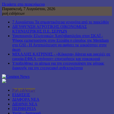
Περάστε στο περιεχόμενο
Παρασκευή, 7 Αυγούστου, 2026
ροή ειδήσεων
7 Αυγούστου Τα σημαντικότερα γεγονότα από το παρελθόν
ΔΙΕΥΘΥΝΣΗ ΑΓΡΟΤΙΚΗΣ ΟΙΚΟΝΟΜΙΑΣ
ΚΤΗΝΙΑΤΡΙΚΗΣ Π.Ε. ΣΕΡΡΩΝ
Υφυπουργός Εξωτερικών Χατζηβασιλείου στον ΣΚΑΪ -
Ψήφος εμπιστοσύνης στην Ελλάδα η είσοδος της Meridiam
στο GSI - Η Αντιπολίτευση να αφήσει τις μικρότητες στην
άκρη
ΜΙΧΑΛΗΣ ΚΑΤΡΙΝΗΣ - «Κόκκινα» δάνεια και οφειλές σε
εφορία-ΕΦΚΑ «πνίγουν» επιχειρήσεις και νοικοκυριά
Υποβλήθηκε το αίτημα για την ενεργοποίηση της ρήτρας
διαφυγής για την ενεργειακή ανθεκτικότητα
Ροή ειδήσεων
ΕΙΔΗΣΕΙΣ
ΔΙΑΦΟΡΑ ΝΕΑ
ΔΙΕΘΝΗ ΝΕΑ
ΠΕΡΙΦΕΡΕΙΑ
Υγεία – Διατροφή