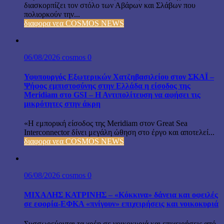
διασκορπίζει τον στόλο των Αβάρων και Σλάβων που
πολιορκούν την...
διαφορα νεα COSMOS NEWS
06/08/2026
cosmos
0
Υφυπουργός Εξωτερικών Χατζηβασιλείου στον ΣΚΑΪ –
Ψήφος εμπιστοσύνης στην Ελλάδα η είσοδος της
Meridiam στο GSI – Η Αντιπολίτευση να αφήσει τις
μικρότητες στην άκρη
«Η εμπορική είσοδος της Meridiam στον Great Sea
Interconnector δίνει μεγάλη ώθηση στο έργο και αποτελεί...
διαφορα νεα COSMOS NEWS
06/08/2026
cosmos
0
ΜΙΧΑΛΗΣ ΚΑΤΡΙΝΗΣ – «Κόκκινα» δάνεια και οφειλές
σε εφορία-ΕΦΚΑ «πνίγουν» επιχειρήσεις και νοικοκυριά
Συσσωρεύονται τα χρέη σε νοικοκυριά και επιχειρήσεις από