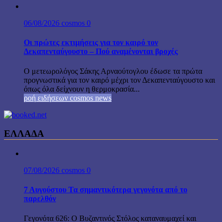
06/08/2026
cosmos
0
Οι πρώτες εκτιμήσεις για τον καιρό τον
Δεκαπενταύγουστο – Πού αναμένονται βροχές
Ο μετεωρολόγος Σάκης Αρναούτογλου έδωσε τα πρώτα
προγνωστικά για τον καιρό μέχρι τον Δεκαπενταύγουστο και
όπως όλα δείχνουν η θερμοκρασία...
ροή ειδήσεων cosmos news
ΕΛΛΑΔΑ
07/08/2026
cosmos
0
7 Αυγούστου Τα σημαντικότερα γεγονότα από το
παρελθόν
Γεγονότα 626: Ο Βυζαντινός Στόλος καταναυμαχεί και