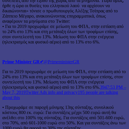
συνέπειες από την έξοδο της χώρας από τα μνημόνια. Τώρα όμως,
ήρθε η ώρα οι θυσίες του ελληνικού λαού να αρχίσουν να
δικαιώνονται» τόνισε ο πρωθυπουργός Αλέξης Τσίπρας από το
Ζάππειο Μέγαρο, ανακοινώνοντας επιγραμματικά, όπως
αναφέρουν τα μηνύματα στο Twitter:
• Για το 2019 προχωράμε σε μείωση του ΦΠΑ, στην εστίαση από
το 24% στο 13% και στη μετάταξη όλων των τροφίμων επίσης,
στον συντελεστή του 13%. Μείωση του ΦΠΑ στην ενέργεια
(ηλεκτρισμός και φυσικό αέριο) από το 13% στο 6%.
Prime Minister GR
✔
@PrimeministerGR
Για το 2019 προχωράμε σε μείωση του ΦΠΑ, στην εστίαση από το
24% στο 13% και στη μετάταξη όλων των τροφίμων επίσης, στον
συντελεστή του 13%. Μείωση του ΦΠΑ στην ενέργεια
(ηλεκτρισμός και φυσικό αέριο) από το 13% στο 6%.
394
7:53 PM –
May 7, 2019
Twitter Ads info and privacy
195 people are talking
about this
• Προχωράμε σε παροχή μόνιμης 13ης σύνταξης, συνολικού
κόστους 800 εκ. ευρώ: Για συντάξεις μέχρι 500 ευρώ αυτή θα
ανέλθει στο 100% της σύνταξης. Για συντάξεις από 501-600 ευρώ,
στο 70%, από 601-1000 ευρώ στο 50%. Και για συντάξεις άνω των
1000 ευρώ θα αφορά το 30% της σύνταξης.