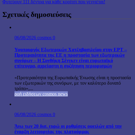
Φυτεύουν 111 δέντρα για κάθε κορίτσι που γεννιέται!
Σχετικές δημοσιεύσεις
06/08/2026
cosmos
0
Υφυπουργός Εξωτερικών Χατζηβασιλείου στην ΕΡΤ –
Προτεραιότητα της ΕΕ η προστασία των εξωτερικών
συνόρων – Η Συνθήκη Σένγκεν είναι ευρωπαϊκό
επίτευγμα, αχρείαστη η συζήτηση περιορισμών
«Προτεραιότητα της Ευρωπαϊκής Ένωσης είναι η προστασία
των εξωτερικών της συνόρων, με τον καλύτερο δυνατό
τρόπο»,...
ροή ειδήσεων cosmos news
06/08/2026
cosmos
0
Άνω των 20 δισ. ευρώ οι ρυθμίσεις οφειλών από την
έναρξη λειτουργίας της πλατφόρμας