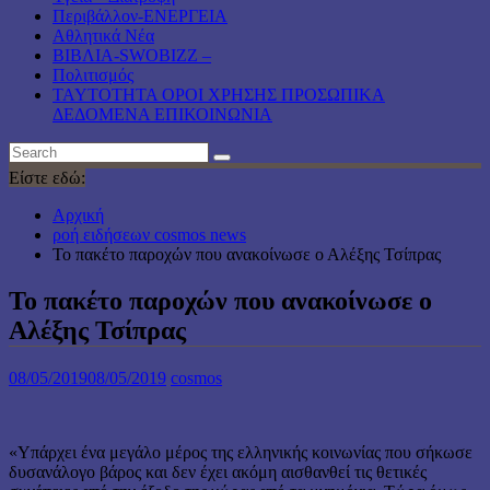
Περιβάλλον-ΕΝΕΡΓΕΙΑ
Αθλητικά Νέα
ΒΙΒΛΙΑ-SWOBIZZ –
Πολιτισμός
TAYTOTHTA ΟΡΟΙ ΧΡΗΣΗΣ ΠΡΟΣΩΠΙΚΑ
ΔΕΔΟΜΕΝΑ ΕΠΙΚΟΙΝΩΝΙΑ
Είστε εδώ:
Αρχική
ροή ειδήσεων cosmos news
Το πακέτο παροχών που ανακοίνωσε ο Αλέξης Τσίπρας
Το πακέτο παροχών που ανακοίνωσε ο
Αλέξης Τσίπρας
08/05/2019
08/05/2019
cosmos
«Υπάρχει ένα μεγάλο μέρος της ελληνικής κοινωνίας που σήκωσε
δυσανάλογο βάρος και δεν έχει ακόμη αισθανθεί τις θετικές