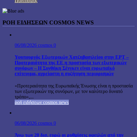
Πολιτισμός
ΡΟΗ ΕΙΔΗΣΕΩΝ COSMOS NEWS
06/08/2026
cosmos
0
Υφυπουργός Εξωτερικών Χατζηβασιλείου στην ΕΡΤ –
Προτεραιότητα της ΕΕ η προστασία των εξωτερικών
συνόρων – Η Συνθήκη Σένγκεν είναι ευρωπαϊκό
επίτευγμα, αχρείαστη η συζήτηση περιορισμών
«Προτεραιότητα της Ευρωπαϊκής Ένωσης είναι η προστασία
των εξωτερικών της συνόρων, με τον καλύτερο δυνατό
τρόπο»,...
ροή ειδήσεων cosmos news
06/08/2026
cosmos
0
Άνω των 20 δισ. ευρώ οι ρυθμίσεις οφειλών από την