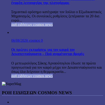
έναρξη λειτουργίας της πλατφόρμας
Σημαντικό ορόσημο κατέγραψε τον Ιούλιο ο Εξωδικαστικός
Μηχανισμός. Οι συνολικές ρυθμίσεις ξεπέρασαν τα 20 δισ.
ευρώ...
ροή ειδήσεων cosmos news
06/08/2026
cosmos
0
Οι πρώτες εκτιμήσεις για τον καιρό τον
Δεκαπενταύγουστο – Πού αναμένονται βροχές
Ο μετεωρολόγος Σάκης Αρναούτογλου έδωσε τα πρώτα
προγνωστικά για τον καιρό μέχρι τον Δεκαπενταύγουστο και
όπως όλα δείχνουν η θερμοκρασία...
ροή ειδήσεων cosmos news
ΡΟΉ ΕΙΔΉΣΕΩΝ COSMOS NEWS