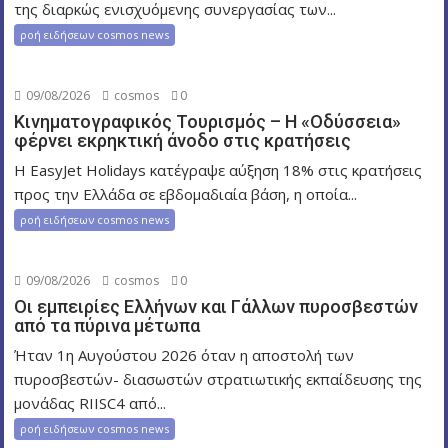
της διαρκώς ενισχυόμενης συνεργασίας των...
ν
ροή ειδήσεων cosmos news
09/08/2026
cosmos
0
Κινηματογραφικός Τουρισμός – Η «Οδύσσεια»
φέρνει εκρηκτική άνοδο στις κρατήσεις
Η EasyJet Holidays κατέγραψε αύξηση 18% στις κρατήσεις
προς την Ελλάδα σε εβδομαδιαία βάση, η οποία...
ροή ειδήσεων cosmos news
09/08/2026
cosmos
0
Οι εμπειρίες Ελλήνων και Γάλλων πυροσβεστών
από τα πύρινα μέτωπα
Ήταν 1η Αυγούστου 2026 όταν η αποστολή των
πυροσβεστών- διασωστών στρατιωτικής εκπαίδευσης της
μονάδας RIISC4 από...
ροή ειδήσεων cosmos news