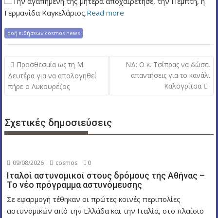
Την αγαπημένη της μητέρα αποχαιρέτησε, την Πέμπτη, η
ν
Γερμανίδα Καγκελάριος.
Read more
ο
ροή ειδήσεων cosmos news
Π
Προσθεσμία ως τη Μ.
ΝΔ: Ο κ. Τσίπρας να δώσει
λ
απαντήσεις για το κανάλι
Δευτέρα για να απολογηθεί
Καλογρίτσα
πήρε ο Λυκουρέζος
ο
ή
γ
Σχετικές δημοσιεύσεις
η
σ
η
09/08/2026
cosmos
0
ά
Ιταλοί αστυνομικοί στους δρόμους της Αθήνας –
ρ
Το νέο πρόγραμμα αστυνόμευσης
θ
Σε εφαρμογή τέθηκαν οι πρώτες κοινές περιπολίες
ρ
αστυνομικών από την Ελλάδα και την Ιταλία, στο πλαίσιο
ω