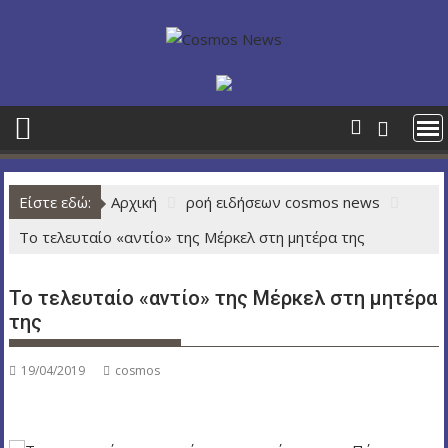
Π
ε
ρ
ά
σ
τ
ε
σ
Είστε εδώ:
Αρχική
ροή ειδήσεων cosmos news
τ
ο
Το τελευταίο «αντίο» της Μέρκελ στη μητέρα της
π
ε
Το τελευταίο «αντίο» της Μέρκελ στη μητέρα
ρ
της
ι
ε
χ
19/04/2019
cosmos
ό
μ
ε