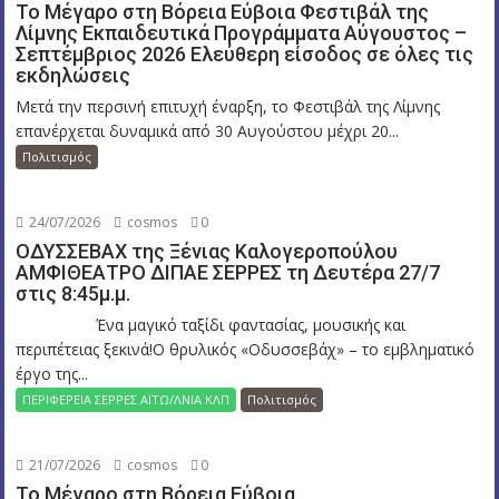
Το Μέγαρο στη Βόρεια Εύβοια Φεστιβάλ της
Λίμνης Εκπαιδευτικά Προγράμματα Αύγουστος –
Σεπτέμβριος 2026 Ελεύθερη είσοδος σε όλες τις
εκδηλώσεις
Μετά την περσινή επιτυχή έναρξη, το Φεστιβάλ της Λίμνης
επανέρχεται δυναμικά από 30 Αυγούστου μέχρι 20...
Πολιτισμός
24/07/2026
cosmos
0
ΟΔΥΣΣΕΒΑΧ της Ξένιας Καλογεροπούλου
ΑΜΦΙΘΕΑΤΡΟ ΔΙΠΑΕ ΣΕΡΡΕΣ τη Δευτέρα 27/7
στις 8:45μ.μ.
Ένα μαγικό ταξίδι φαντασίας, μουσικής και
περιπέτειας ξεκινά!Ο θρυλικός «Οδυσσεβάχ» – το εμβληματικό
έργο της...
ΠΕΡΙΦΕΡΕΙΑ ΣΕΡΡΕΣ ΑΙΤΩ/ΛΝΙΑ ΚΛΠ
Πολιτισμός
21/07/2026
cosmos
0
Το Μέγαρο στη Βόρεια Εύβοια