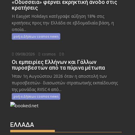
«Οδύσσεια» φέρνει εκρηκτική άνοδο στις
κρατήσεις
Η EasyJet Holidays κατέγραψε αύξηση 18% στις
κρατήσεις προς την Ελλάδα σε εβδομαδιαία βάση, η
οποία...
ροή ειδήσεων cosmos news
09/08/2026
cosmos
0
Οι εμπειρίες Ελλήνων και Γάλλων
πυροσβεστών από τα πύρινα μέτωπα
Ήταν 1η Αυγούστου 2026 όταν η αποστολή των
πυροσβεστών- διασωστών στρατιωτικής εκπαίδευσης
της μονάδας RIISC4 από...
ροή ειδήσεων cosmos news
ΕΛΛΑΔΑ