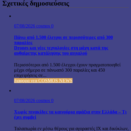
Σχετικές δημοσιεύσεις
07/08/2026
cosmos
0
Πάνω από 1.500 έλεγχοι σε περισσότερες από 300
παραλίες
Drones και νέες τεχνολογίες στη μάχη κατά της
αυθαίρετης κατάληψης του αιγιαλού
Περισσότεροι από 1.500 έλεγχοι έχουν πραγματοποιηθεί
μέχρι σήμερα σε πάνωαπό 300 παραλίες και 450
επιχειρήσεις σε...
διαφορα νεα COSMOS NEWS
07/08/2026
cosmos
0
Χωρίς πινακίδες τα καινούρια αμάξια στην Ελλάδα – Τι
έχει συμβεί
Ταλαιπωρία εν μέσω θέρους για αγοραστές ΙΧ και δικύκλων,