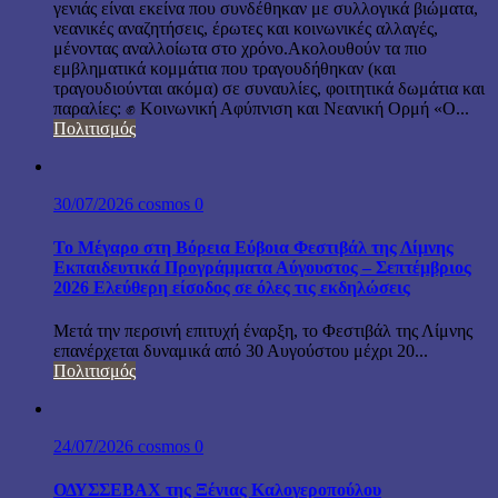
γενιάς είναι εκείνα που συνδέθηκαν με συλλογικά βιώματα,
νεανικές αναζητήσεις, έρωτες και κοινωνικές αλλαγές,
μένοντας αναλλοίωτα στο χρόνο.Ακολουθούν τα πιο
εμβληματικά κομμάτια που τραγουδήθηκαν (και
τραγουδιούνται ακόμα) σε συναυλίες, φοιτητικά δωμάτια και
παραλίες: ✊ Κοινωνική Αφύπνιση και Νεανική Ορμή «Ο...
Πολιτισμός
30/07/2026
cosmos
0
Το Μέγαρο στη Βόρεια Εύβοια Φεστιβάλ της Λίμνης
Εκπαιδευτικά Προγράμματα Αύγουστος – Σεπτέμβριος
2026 Ελεύθερη είσοδος σε όλες τις εκδηλώσεις
Μετά την περσινή επιτυχή έναρξη, το Φεστιβάλ της Λίμνης
επανέρχεται δυναμικά από 30 Αυγούστου μέχρι 20...
Πολιτισμός
24/07/2026
cosmos
0
ΟΔΥΣΣΕΒΑΧ της Ξένιας Καλογεροπούλου