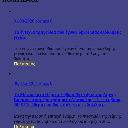
01/08/2026
cosmos
0
Τα έντεχνα τραγούδια που έγιναν ύμνοι μιας ολόκληρης
γενιάς
Τα έντεχνα τραγούδια που έγιναν ύμνοι μιας ολόκληρης
γενιάς είναι εκείνα που συνδέθηκαν με συλλογικά
βιώματα,...
Πολιτισμός
30/07/2026
cosmos
0
Το Μέγαρο στη Βόρεια Εύβοια Φεστιβάλ της Λίμνης
Εκπαιδευτικά Προγράμματα Αύγουστος – Σεπτέμβριος
2026 Ελεύθερη είσοδος σε όλες τις εκδηλώσεις
Μετά την περσινή επιτυχή έναρξη, το Φεστιβάλ της Λίμνης
επανέρχεται δυναμικά από 30 Αυγούστου μέχρι 20...
Πολιτισμός