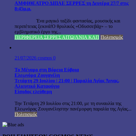
ΑΜΦΙΘΕΑΤΡΟ ΔΙΠΑΕ ΣΕΡΡΕΣ τη Δευτέρα 27/7 στις
8:45μ.μ.
Ένα μαγικό ταξίδι φαντασίας, μουσικής και
περιπέτειας ξεκινά!Ο θρυλικός «Οδυσσεβάχ» – το
εμβληματικό έργο της...
ΠΕΡΙΦΕΡΕΙΑ ΣΕΡΡΕΣ ΑΙΤΩ/ΛΝΙΑ ΚΛΠ
Πολιτισμός
21/07/2026
cosmos
0
Το Μέγαρο στη Βόρεια Εύβοια
Ελεωνόρα Ζουγανέλη
Τετάρτη 29 Ιουλίου | 21:00 | Παραλία Αγίας Άννας,
Αλιευτικό Καταφύγιο
Είσοδος ελεύθερη
Την Τετάρτη 29 Ιουλίου στις 21:00, με τη συναυλία της
Ελεωνόρας Ζουγανέληστην πανέμορφη παραλία της Αγίας...
Πολιτισμός