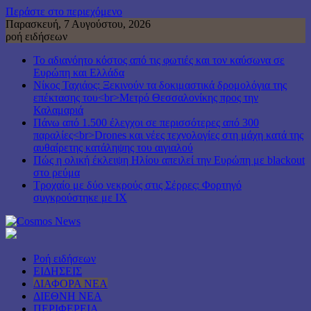
Περάστε στο περιεχόμενο
Παρασκευή, 7 Αυγούστου, 2026
ροή ειδήσεων
Το αδιανόητο κόστος από τις φωτιές και τον καύσωνα σε
Ευρώπη και Ελλάδα
Νίκος Ταχιάος: Ξεκινούν τα δοκιμαστικά δρομολόγια της
επέκτασης του<br>Μετρό Θεσσαλονίκης προς την
Καλαμαριά
Πάνω από 1.500 έλεγχοι σε περισσότερες από 300
παραλίες<br>Drones και νέες τεχνολογίες στη μάχη κατά της
αυθαίρετης κατάληψης του αιγιαλού
Πώς η ολική έκλειψη Ηλίου απειλεί την Ευρώπη με blackout
στο ρεύμα
Τροχαίο με δύο νεκρούς στις Σέρρες: Φορτηγό
συγκρούστηκε με ΙΧ
Ροή ειδήσεων
ΕΙΔΗΣΕΙΣ
ΔΙΑΦΟΡΑ ΝΕΑ
ΔΙΕΘΝΗ ΝΕΑ
ΠΕΡΙΦΕΡΕΙΑ