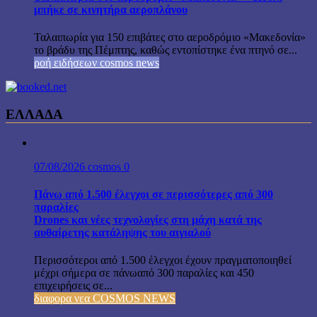
μπήκε σε κινητήρα αεροπλάνου
Ταλαιπωρία για 150 επιβάτες στο αεροδρόμιο «Μακεδονία»
το βράδυ της Πέμπτης, καθώς εντοπίστηκε ένα πτηνό σε...
ροή ειδήσεων cosmos news
ΕΛΛΑΔΑ
07/08/2026
cosmos
0
Πάνω από 1.500 έλεγχοι σε περισσότερες από 300
παραλίες
Drones και νέες τεχνολογίες στη μάχη κατά της
αυθαίρετης κατάληψης του αιγιαλού
Περισσότεροι από 1.500 έλεγχοι έχουν πραγματοποιηθεί
μέχρι σήμερα σε πάνωαπό 300 παραλίες και 450
επιχειρήσεις σε...
διαφορα νεα COSMOS NEWS