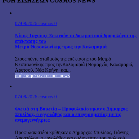
ΡΟΗ ΕΙΔΗΣΕΩΝ COSMOS NEWS
07/08/2026
cosmos
0
Νίκος Ταχιάος: Ξεκινούν τα δοκιμαστικά δρομολόγια της
επέκτασης του
Μετρό Θεσσαλονίκης προς την Καλαμαριά
Στους πέντε σταθμούς της επέκτασης του Μετρό
Θεσσαλονίκης προς τηνΚαλαμαριά (Νομαρχία, Καλαμαριά,
Αρετσού, Νέα Κρήνη, και...
ροή ειδήσεων cosmos news
07/08/2026
cosmos
0
Φωτιά στη Βοιωτία – Προφυλακίστηκαν ο Δήμαρχος
Στυλίδας, ο εργολάβος και ο επιχειρηματίας με τις
ανεμογεννήτριες
Προφυλακιστέοι κρίθηκαν ο Δήμαρχος Στυλίδας, Γιάννης
Αποστόλου, ο εργολάβος και ο ιδιοκτήτης του αιολικού