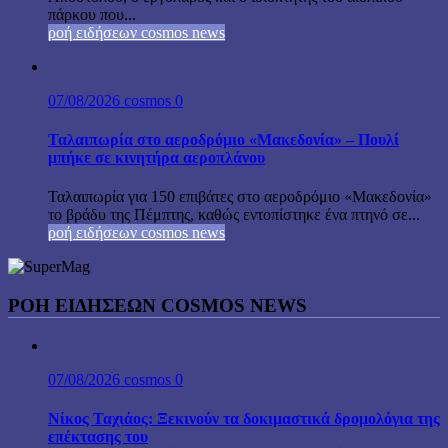
πάρκου που...
ροή ειδήσεων cosmos news
07/08/2026
cosmos
0
Ταλαιπωρία στο αεροδρόμιο «Μακεδονία» – Πουλί
μπήκε σε κινητήρα αεροπλάνου
Ταλαιπωρία για 150 επιβάτες στο αεροδρόμιο «Μακεδονία»
το βράδυ της Πέμπτης, καθώς εντοπίστηκε ένα πτηνό σε...
ροή ειδήσεων cosmos news
ΡΟΉ ΕΙΔΉΣΕΩΝ COSMOS NEWS
07/08/2026
cosmos
0
Νίκος Ταχιάος: Ξεκινούν τα δοκιμαστικά δρομολόγια της
επέκτασης του