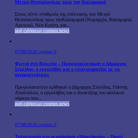
Μετρό Θεσσαλονίκης προς την Καλαμαριά
Στους πέντε σταθμούς της επέκτασης του Μετρό
Θεσσαλονίκης προς τηνΚαλαμαριά (Νομαρχία, Καλαμαριά,
Αρετσού, Νέα Κρήνη, και...
ροή ειδήσεων cosmos news
07/08/2026
cosmos
0
Φωτιά στη Βοιωτία – Προφυλακίστηκαν ο Δήμαρχος
Στυλίδας, ο εργολάβος και ο επιχειρηματίας με τις
ανεμογεννήτριες
Προφυλακιστέοι κρίθηκαν ο Δήμαρχος Στυλίδας, Γιάννης
Αποστόλου, ο εργολάβος και ο ιδιοκτήτης του αιολικού
πάρκου που...
ροή ειδήσεων cosmos news
07/08/2026
cosmos
0
Ταλαιπωρία στο αεροδρόμιο «Μακεδονία» – Πουλί