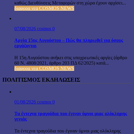
καθώς Διευθύνσεις Μεταφορών στη χώρα έχουν αρχίσει...
διαφορα νεα COSMOS NEWS
07/08/2026
cosmos
0
Αργία 15ης Αυγούστου – Πώς θα πληρωθεί για όσους
εργάζονται
Η 15η Αυγούστου ανήκει στις υποχρεωτικές αργίες (άρθρο
60 Ν. 4808/2021, άρθρο 203 ΠΔ 62/2025) κατά...
διαφορα νεα COSMOS NEWS
ΠΟΛΙΤΙΣΜΟΣ ΕΚΔΗΛΩΣΕΙΣ
01/08/2026
cosmos
0
Τα έντεχνα τραγούδια που έγιναν ύμνοι μιας ολόκληρης
γενιάς
Τα έντεχνα τραγούδια που έγιναν ύμνοι μιας ολόκληρης