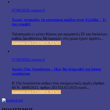
07/08/2026
cosmos
0
Χωρίς πινακίδες τα καινούρια αμάξια στην Ελλάδα – Τι
έχει συμβεί
Ταλαιπωρία εν μέσω θέρους για αγοραστές ΙΧ και δικύκλων,
καθώς Διευθύνσεις Μεταφορών στη χώρα έχουν αρχίσει...
διαφορα νεα COSMOS NEWS
07/08/2026
cosmos
0
Αργία 15ης Αυγούστου – Πώς θα πληρωθεί για όσους
εργάζονται
Η 15η Αυγούστου ανήκει στις υποχρεωτικές αργίες (άρθρο
60 Ν. 4808/2021, άρθρο 203 ΠΔ 62/2025) κατά...
διαφορα νεα COSMOS NEWS
ΠΟΛΙΤΙΣΜΟΣ