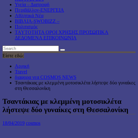
Υγεία – Διατροφή
Περιβάλλον-ΕΝΕΡΓΕΙΑ
Αθλητικά Νέα
ΒΙΒΛΙΑ-SWOBIZZ –
Πολιτισμός
TAYTOTHTA ΟΡΟΙ ΧΡΗΣΗΣ ΠΡΟΣΩΠΙΚΑ
ΔΕΔΟΜΕΝΑ ΕΠΙΚΟΙΝΩΝΙΑ
Είστε εδώ:
Αρχική
Travel
διαφορα νεα COSMOS NEWS
Τσαντάκιας με κλεμμένη μοτοσικλέτα λήστεψε δύο γυναίκες
στη Θεσσαλονίκη
Τσαντάκιας με κλεμμένη μοτοσικλέτα
λήστεψε δύο γυναίκες στη Θεσσαλονίκη
18/04/2019
cosmos