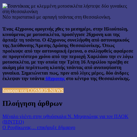
Νέο περιστατικό με αρπαγή τσάντας στη Θεσσαλονίκη.
Ένας 42χρονος ομογενής χθες το μεσημέρι, στην Ηλιούπολη,
κινούμενος με μοτοσικλέτα, προσέγγισε 26χρονη και της
άρπαξε τη τσάντα. Ο 42χρονος συνελήφθη από αστυνομικούς
της Διεύθυνσης Άμεσης Δράσης Θεσσαλονίκης. Όπως
προέκυψε από την αστυνομική έρευνα, ο συλληφθείς αφαίρεσε
σε προγενέστερο χρόνο από την περιοχή Χαριλάου την εν λόγω
μοτοσικλέτα, με την οποία την Τρίτη 16 Απριλίου προέβη σε
ακόμη μία περίπτωση κλοπής τσάντας από ανυποψίαστη
γυναίκα. Σημειώνεται πως, πριν από λίγες μέρες, δύο άνδρες
έκλεψαν την τσάντα
68χρονης
στο κέντρο της Θεσσαλονίκης.
διαφορα νεα COSMOS NEWS
Πλοήγηση άρθρων
Μέγαλο γλέντι στην ιχθυόσκαλα Ν. Μηχανιώνας για τον ΠΑΟΚ
(ΒΙΝΤΕΟ)
Ο Ρουβίκωνας… επικήρυξε δήμαρχο