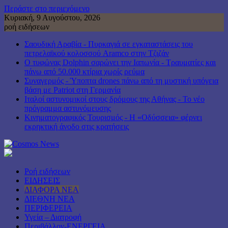
Περάστε στο περιεχόμενο
Κυριακή, 9 Αυγούστου, 2026
ροή ειδήσεων
Σαουδική Αραβία - Πυρκαγιά σε εγκαταστάσεις του
πετρελαϊκού κολοσσού Aramco στην Τζιζάν
Ο τυφώνας Dolphin σαρώνει την Ιαπωνία - Τραυματίες και
πάνω από 50.000 κτίρια χωρίς ρεύμα
Συναγερμός - Ύποπτα drones πάνω από τη μυστική υπόγεια
βάση με Patriot στη Γερμανία
Ιταλοί αστυνομικοί στους δρόμους της Αθήνας - Το νέο
πρόγραμμα αστυνόμευσης
Κινηματογραφικός Τουρισμός - Η «Οδύσσεια» φέρνει
εκρηκτική άνοδο στις κρατήσεις
Ροή ειδήσεων
ΕΙΔΗΣΕΙΣ
ΔΙΑΦΟΡΑ ΝΕΑ
ΔΙΕΘΝΗ ΝΕΑ
ΠΕΡΙΦΕΡΕΙΑ
Υγεία – Διατροφή
Περιβάλλον-ΕΝΕΡΓΕΙΑ