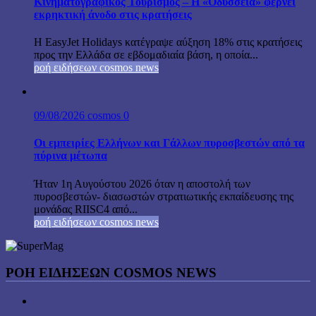
Κινηματογραφικός Τουρισμός – Η «Οδύσσεια» φέρνει
εκρηκτική άνοδο στις κρατήσεις
Η EasyJet Holidays κατέγραψε αύξηση 18% στις κρατήσεις
προς την Ελλάδα σε εβδομαδιαία βάση, η οποία...
ροή ειδήσεων cosmos news
09/08/2026
cosmos
0
Οι εμπειρίες Ελλήνων και Γάλλων πυροσβεστών από τα
πύρινα μέτωπα
Ήταν 1η Αυγούστου 2026 όταν η αποστολή των
πυροσβεστών- διασωστών στρατιωτικής εκπαίδευσης της
μονάδας RIISC4 από...
ροή ειδήσεων cosmos news
ΡΟΉ ΕΙΔΉΣΕΩΝ COSMOS NEWS