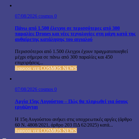
07/08/2026
cosmos
0
Πάνω από 1.500 έλεγχοι σε περισσότερες από 300
παραλίες Drones και νέες τεχνολογίες στη μάχη κατά της
αυθαίρετης κατάληψης του αιγιαλού
Περισσότεροι από 1.500 έλεγχοι έχουν πραγματοποιηθεί
μέχρι σήμερα σε πάνω από 300 παραλίες και 450
επιχειρήσεις...
διαφορα νεα COSMOS NEWS
07/08/2026
cosmos
0
Αργία 15ης Αυγούστου – Πώς θα πληρωθεί για όσους
εργάζονται
Η 15η Αυγούστου ανήκει στις υποχρεωτικές αργίες (άρθρο
60 Ν. 4808/2021, άρθρο 203 ΠΔ 62/2025) κατά...
διαφορα νεα COSMOS NEWS