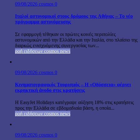
09/08/2026
cosmos
0
Ιταλοί αστυνομικοί στους δρόμους της Αθήνας – Το νέο
πρόγραμμα αστυνόμευσης
Σε εφαρμογή τέθηκαν οι πρώτες κοινές περιπολίες
αστυνομικών από την Ελλάδα και την Ιταλία, στο πλαίσιο της
διαρκώς ενισχυόμενης συνεργασίας των...
ροή ειδήσεων cosmos news
09/08/2026
cosmos
0
Κινηματογραφικός Τουρισμός – Η «Οδύσσεια» φέρνει
εκρηκτική άνοδο στις κρατήσεις
Η EasyJet Holidays κατέγραψε αύξηση 18% στις κρατήσεις
προς την Ελλάδα σε εβδομαδιαία βάση, η οποία...
ροή ειδήσεων cosmos news
09/08/2026
cosmos
0