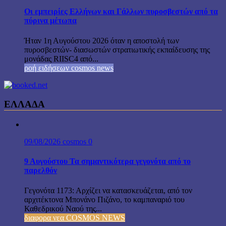
Οι εμπειρίες Ελλήνων και Γάλλων πυροσβεστών από τα
πύρινα μέτωπα
Ήταν 1η Αυγούστου 2026 όταν η αποστολή των
πυροσβεστών- διασωστών στρατιωτικής εκπαίδευσης της
μονάδας RIISC4 από...
ροή ειδήσεων cosmos news
ΕΛΛΑΔΑ
09/08/2026
cosmos
0
9 Αυγούστου Τα σημαντικότερα γεγονότα από το
παρελθόν
Γεγονότα 1173: Αρχίζει να κατασκευάζεται, από τον
αρχιτέκτονα Μπονάνο Πιζάνο, το καμπαναριό του
Καθεδρικού Ναού της...
διαφορα νεα COSMOS NEWS