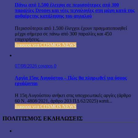
Πάνω από 1.500 έλεγχοι σε περισσότερες από 300
παραλίες Drones και νέες τεχνολογίες στη μάχη κατά της
αυθαίρετης κατάληψης του αιγιαλού
Περισσότεροι από 1.500 έλεγχοι έχουν πραγματοποιηθεί
μέχρι σήμερα σε πάνω από 300 παραλίες και 450
επιχειρήσεις...
διαφορα νεα COSMOS NEWS
07/08/2026
cosmos
0
Αργία 15ης Αυγούστου – Πώς θα πληρωθεί για όσους
εργάζονται
Η 15η Αυγούστου ανήκει στις υποχρεωτικές αργίες (άρθρο
60 Ν. 4808/2021, άρθρο 203 ΠΔ 62/2025) κατά...
διαφορα νεα COSMOS NEWS
ΠΟΛΙΤΙΣΜΟΣ ΕΚΔΗΛΩΣΕΙΣ