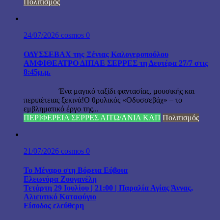
Πολιτισμός
24/07/2026
cosmos
0
ΟΔΥΣΣΕΒΑΧ της Ξένιας Καλογεροπούλου
ΑΜΦΙΘΕΑΤΡΟ ΔΙΠΑΕ ΣΕΡΡΕΣ τη Δευτέρα 27/7 στις
8:45μ.μ.
Ένα μαγικό ταξίδι φαντασίας, μουσικής και
περιπέτειας ξεκινά!Ο θρυλικός «Οδυσσεβάχ» – το
εμβληματικό έργο της...
ΠΕΡΙΦΕΡΕΙΑ ΣΕΡΡΕΣ ΑΙΤΩ/ΛΝΙΑ ΚΛΠ
Πολιτισμός
21/07/2026
cosmos
0
Το Μέγαρο στη Βόρεια Εύβοια
Ελεωνόρα Ζουγανέλη
Τετάρτη 29 Ιουλίου | 21:00 | Παραλία Αγίας Άννας,
Αλιευτικό Καταφύγιο
Είσοδος ελεύθερη