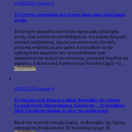
01/08/2026
cosmos
0
Τα έντεχνα τραγούδια που έγιναν ύμνοι μιας ολόκληρης
γενιάς
Τα έντεχνα τραγούδια που έγιναν ύμνοι μιας ολόκληρης
γενιάς είναι εκείνα που συνδέθηκαν με συλλογικά βιώματα,
νεανικές αναζητήσεις, έρωτες και κοινωνικές αλλαγές,
μένοντας αναλλοίωτα στο χρόνο.Ακολουθούν τα πιο
εμβληματικά κομμάτια που τραγουδήθηκαν (και
τραγουδιούνται ακόμα) σε συναυλίες, φοιτητικά δωμάτια και
παραλίες: ✊ Κοινωνική Αφύπνιση και Νεανική Ορμή «Ο...
Πολιτισμός
30/07/2026
cosmos
0
Το Μέγαρο στη Βόρεια Εύβοια Φεστιβάλ της Λίμνης
Εκπαιδευτικά Προγράμματα Αύγουστος – Σεπτέμβριος
2026 Ελεύθερη είσοδος σε όλες τις εκδηλώσεις
Μετά την περσινή επιτυχή έναρξη, το Φεστιβάλ της Λίμνης
επανέρχεται δυναμικά από 30 Αυγούστου μέχρι 20...