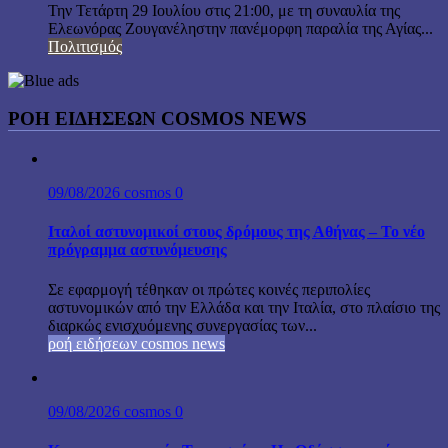
Την Τετάρτη 29 Ιουλίου στις 21:00, με τη συναυλία της
Ελεωνόρας Ζουγανέληστην πανέμορφη παραλία της Αγίας...
Πολιτισμός
ΡΟΗ ΕΙΔΗΣΕΩΝ COSMOS NEWS
09/08/2026
cosmos
0
Ιταλοί αστυνομικοί στους δρόμους της Αθήνας – Το νέο
πρόγραμμα αστυνόμευσης
Σε εφαρμογή τέθηκαν οι πρώτες κοινές περιπολίες
αστυνομικών από την Ελλάδα και την Ιταλία, στο πλαίσιο της
διαρκώς ενισχυόμενης συνεργασίας των...
ροή ειδήσεων cosmos news
09/08/2026
cosmos
0