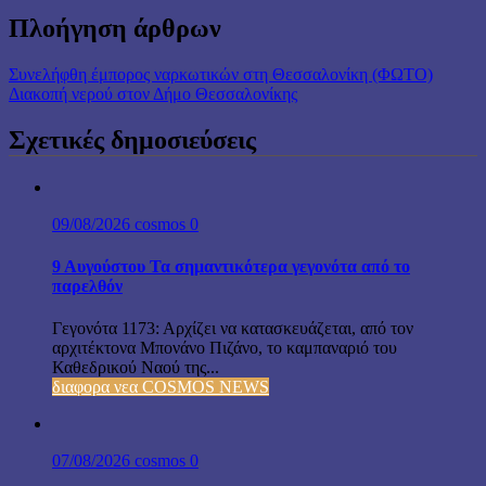
Πλοήγηση άρθρων
Συνελήφθη έμπορος ναρκωτικών στη Θεσσαλονίκη (ΦΩΤΟ)
Διακοπή νερού στον Δήμο Θεσσαλονίκης
Σχετικές δημοσιεύσεις
09/08/2026
cosmos
0
9 Αυγούστου Τα σημαντικότερα γεγονότα από το
παρελθόν
Γεγονότα 1173: Αρχίζει να κατασκευάζεται, από τον
αρχιτέκτονα Μπονάνο Πιζάνο, το καμπαναριό του
Καθεδρικού Ναού της...
διαφορα νεα COSMOS NEWS
07/08/2026
cosmos
0