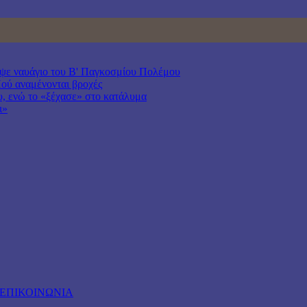
υψε ναυάγιο του Β' Παγκοσμίου Πολέμου
Πού αναμένονται βροχές
ου, ενώ το «ξέχασε» στο κατάλυμα
ι»
ΕΠΙΚΟΙΝΩΝΙΑ