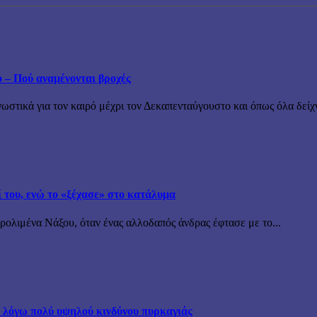
ο – Πού αναμένονται βροχές
τικά για τον καιρό μέχρι τον Δεκαπενταύγουστο και όπως όλα δείχν
ί του, ενώ το «ξέχασε» στο κατάλυμα
ρολιμένα Νάξου, όταν ένας αλλοδαπός άνδρας έφτασε με το...
α λόγω πολύ υψηλού κινδύνου πυρκαγιάς