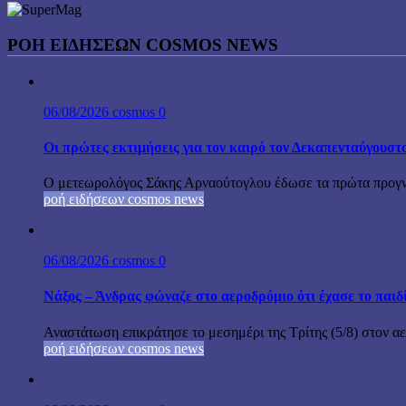
ΡΟΉ ΕΙΔΉΣΕΩΝ COSMOS NEWS
06/08/2026
cosmos
0
Οι πρώτες εκτιμήσεις για τον καιρό τον Δεκαπενταύγουστ
Ο μετεωρολόγος Σάκης Αρναούτογλου έδωσε τα πρώτα προγνωσ
ροή ειδήσεων cosmos news
06/08/2026
cosmos
0
Νάξος – Άνδρας φώναζε στο αεροδρόμιο ότι έχασε το παιδ
Αναστάτωση επικράτησε το μεσημέρι της Τρίτης (5/8) στον αε
ροή ειδήσεων cosmos news