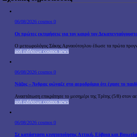
06/08/2026
cosmos
0
Οι πρώτες εκτιμήσεις για τον καιρό τον Δεκαπενταύγουστ
Ο μετεωρολόγος Σάκης Αρναούτογλου έδωσε τα πρώτα προγνωσ
ροή ειδήσεων cosmos news
06/08/2026
cosmos
0
Νάξος – Άνδρας φώναζε στο αεροδρόμιο ότι έχασε το παιδ
Αναστάτωση επικράτησε το μεσημέρι της Τρίτης (5/8) στον αε
ροή ειδήσεων cosmos news
06/08/2026
cosmos
0
Σε κατάσταση κινητοποίησης Αττική, Εύβοια και Βοιωτί