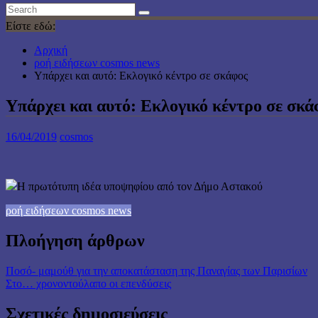
Είστε εδώ:
Αρχική
ροή ειδήσεων cosmos news
Υπάρχει και αυτό: Εκλογικό κέντρο σε σκάφος
Υπάρχει και αυτό: Εκλογικό κέντρο σε σκά
16/04/2019
cosmos
Η πρωτότυπη ιδέα υποψηφίου από τον Δήμο Αστακού
ροή ειδήσεων cosmos news
Πλοήγηση άρθρων
Ποσό- μαμούθ για την αποκατάσταση της Παναγίας των Παρισίων
Στο… χρονοντούλαπο οι επενδύσεις
Σχετικές δημοσιεύσεις