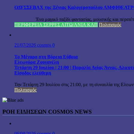
ΟΔΥΣΣΕΒΑΧ της Ξένιας Καλογεροπούλου ΑΜΦΙΘΕΑΤΡΟ Δ
Ένα μαγικό ταξίδι φαντασίας, μουσικής και περιπέτειας
ΠΕΡΙΦΕΡΕΙΑ ΣΕΡΡΕΣ ΑΙΤΩ/ΛΝΙΑ ΚΛΠ
Πολιτισμός
21/07/2026
cosmos
0
Το Μέγαρο στη Βόρεια Εύβοια
Ελεωνόρα Ζουγανέλη
Τετάρτη 29 Ιουλίου | 21:00 | Παραλία Αγίας Άννας, Αλιευ
Είσοδος ελεύθερη
Την Τετάρτη 29 Ιουλίου στις 21:00, με τη συναυλία της Ελεω
Πολιτισμός
ΡΟΗ ΕΙΔΗΣΕΩΝ COSMOS NEWS
06/08/2026
cosmos
0