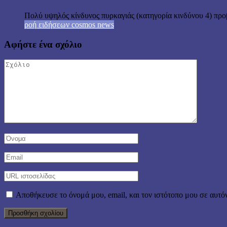
Πολύ υψηλός κίνδυνος πυρκαγιάς (κατηγορία κινδύνου 4) προβ
ροή ειδήσεων cosmos news
Αφήστε ένα σχόλιο
Αποθήκευσε το όνομά μου, email, και τον ιστότοπο μου σε αυτό