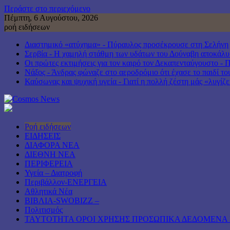
Περάστε στο περιεχόμενο
Πέμπτη, 6 Αυγούστου, 2026
ροή ειδήσεων
Διαστημικό «ατύχημα» - Πύραυλος προσέκρουσε στη Σελήνη
Σερβία - Η χαμηλή στάθμη των υδάτων του Δούναβη αποκάλ
Οι πρώτες εκτιμήσεις για τον καιρό τον Δεκαπενταύγουστο - 
Νάξος - Άνδρας φώναζε στο αεροδρόμιο ότι έχασε το παιδί τ
Καύσωνας και ψυχική υγεία - Γιατί η πολλή ζέστη μάς «λυγίζε
Ροή ειδήσεων
ΕΙΔΗΣΕΙΣ
ΔΙΑΦΟΡΑ ΝΕΑ
ΔΙΕΘΝΗ ΝΕΑ
ΠΕΡΙΦΕΡΕΙΑ
Υγεία – Διατροφή
Περιβάλλον-ΕΝΕΡΓΕΙΑ
Αθλητικά Νέα
ΒΙΒΛΙΑ-SWOBIZZ –
Πολιτισμός
TAYTOTHTA ΟΡΟΙ ΧΡΗΣΗΣ ΠΡΟΣΩΠΙΚΑ ΔΕΔΟΜΕΝΑ 