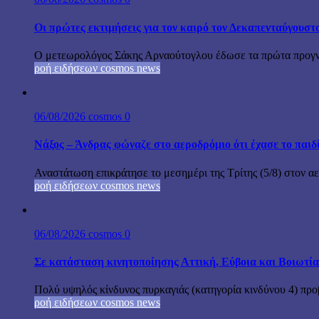
Οι πρώτες εκτιμήσεις για τον καιρό τον Δεκαπενταύγουστ
Ο μετεωρολόγος Σάκης Αρναούτογλου έδωσε τα πρώτα προγνωσ
ροή ειδήσεων cosmos news
06/08/2026
cosmos
0
Νάξος – Άνδρας φώναζε στο αεροδρόμιο ότι έχασε το παιδ
Αναστάτωση επικράτησε το μεσημέρι της Τρίτης (5/8) στον αε
ροή ειδήσεων cosmos news
06/08/2026
cosmos
0
Σε κατάσταση κινητοποίησης Αττική, Εύβοια και Βοιωτί
Πολύ υψηλός κίνδυνος πυρκαγιάς (κατηγορία κινδύνου 4) προβ
ροή ειδήσεων cosmos news