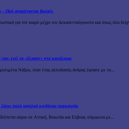
ο – Πού αναμένονται βροχές
τικά για τον καιρό μέχρι τον Δεκαπενταύγουστο και όπως όλα δείχν
ί του, ενώ το «ξέχασε» στο κατάλυμα
ρολιμένα Νάξου, όταν ένας αλλοδαπός άνδρας έφτασε με το...
α λόγω πολύ υψηλού κινδύνου πυρκαγιάς
λέπεται αύριο σε Αττική, Βοιωτία και Εύβοια, σύμφωνα με...