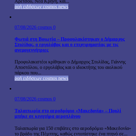
Αρετσού, Νέα Κρήνη, και...
ροή ειδήσεων cosmos news
07/08/2026
cosmos
0
Φωτιά στη Βοιωτία – Προφυλακίστηκαν ο Δήμαρχος
Στυλίδας, ο εργολάβος και ο επιχειρηματίας με τις
ανεμογεννήτριες
Προφυλακιστέοι κρίθηκαν ο Δήμαρχος Στυλίδας, Γιάννης
Αποστόλου, ο εργολάβος και ο ιδιοκτήτης του αιολικού
πάρκου που...
ροή ειδήσεων cosmos news
07/08/2026
cosmos
0
Ταλαιπωρία στο αεροδρόμιο «Μακεδονία» – Πουλί
μπήκε σε κινητήρα αεροπλάνου
Ταλαιπωρία για 150 επιβάτες στο αεροδρόμιο «Μακεδονία»
το βράδυ της Πέμπτης, καθώς εντοπίστηκε ένα πτηνό σε...