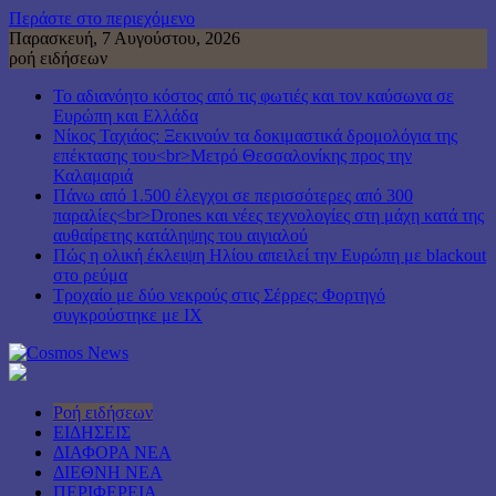
Περάστε στο περιεχόμενο
Παρασκευή, 7 Αυγούστου, 2026
ροή ειδήσεων
Το αδιανόητο κόστος από τις φωτιές και τον καύσωνα σε
Ευρώπη και Ελλάδα
Νίκος Ταχιάος: Ξεκινούν τα δοκιμαστικά δρομολόγια της
επέκτασης του<br>Μετρό Θεσσαλονίκης προς την
Καλαμαριά
Πάνω από 1.500 έλεγχοι σε περισσότερες από 300
παραλίες<br>Drones και νέες τεχνολογίες στη μάχη κατά της
αυθαίρετης κατάληψης του αιγιαλού
Πώς η ολική έκλειψη Ηλίου απειλεί την Ευρώπη με blackout
στο ρεύμα
Τροχαίο με δύο νεκρούς στις Σέρρες: Φορτηγό
συγκρούστηκε με ΙΧ
Ροή ειδήσεων
ΕΙΔΗΣΕΙΣ
ΔΙΑΦΟΡΑ ΝΕΑ
ΔΙΕΘΝΗ ΝΕΑ
ΠΕΡΙΦΕΡΕΙΑ