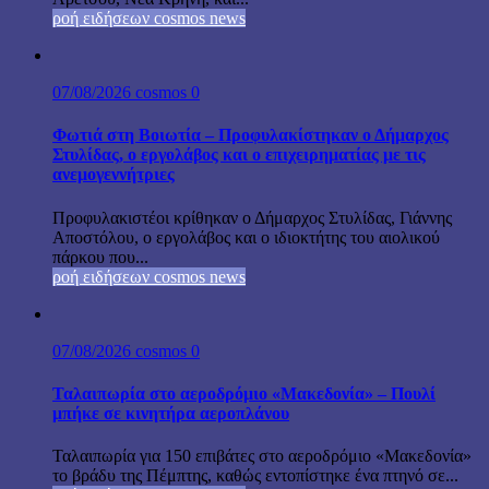
ροή ειδήσεων cosmos news
07/08/2026
cosmos
0
Φωτιά στη Βοιωτία – Προφυλακίστηκαν ο Δήμαρχος
Στυλίδας, ο εργολάβος και ο επιχειρηματίας με τις
ανεμογεννήτριες
Προφυλακιστέοι κρίθηκαν ο Δήμαρχος Στυλίδας, Γιάννης
Αποστόλου, ο εργολάβος και ο ιδιοκτήτης του αιολικού
πάρκου που...
ροή ειδήσεων cosmos news
07/08/2026
cosmos
0
Ταλαιπωρία στο αεροδρόμιο «Μακεδονία» – Πουλί
μπήκε σε κινητήρα αεροπλάνου
Ταλαιπωρία για 150 επιβάτες στο αεροδρόμιο «Μακεδονία»
το βράδυ της Πέμπτης, καθώς εντοπίστηκε ένα πτηνό σε...