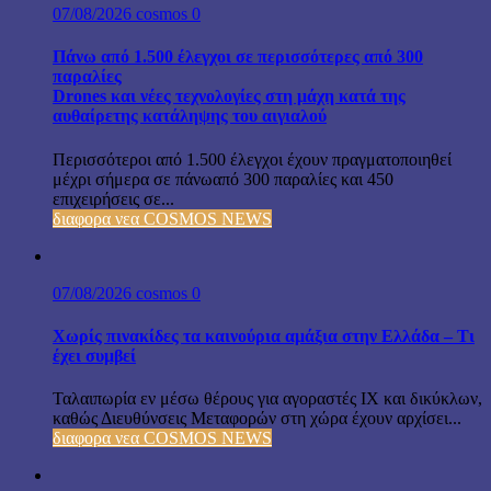
07/08/2026
cosmos
0
Πάνω από 1.500 έλεγχοι σε περισσότερες από 300
παραλίες
Drones και νέες τεχνολογίες στη μάχη κατά της
αυθαίρετης κατάληψης του αιγιαλού
Περισσότεροι από 1.500 έλεγχοι έχουν πραγματοποιηθεί
μέχρι σήμερα σε πάνωαπό 300 παραλίες και 450
επιχειρήσεις σε...
διαφορα νεα COSMOS NEWS
07/08/2026
cosmos
0
Χωρίς πινακίδες τα καινούρια αμάξια στην Ελλάδα – Τι
έχει συμβεί
Ταλαιπωρία εν μέσω θέρους για αγοραστές ΙΧ και δικύκλων,
καθώς Διευθύνσεις Μεταφορών στη χώρα έχουν αρχίσει...
διαφορα νεα COSMOS NEWS