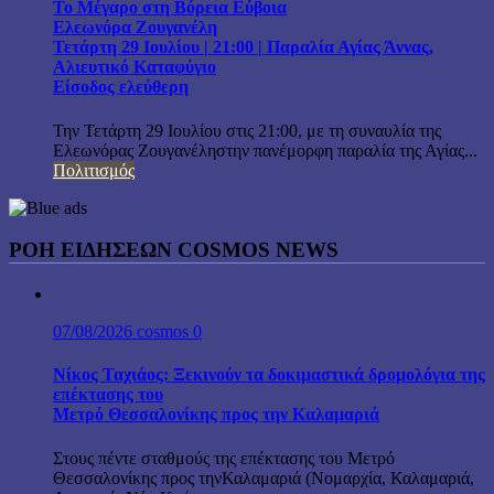
Το Μέγαρο στη Βόρεια Εύβοια
Ελεωνόρα Ζουγανέλη
Τετάρτη 29 Ιουλίου | 21:00 | Παραλία Αγίας Άννας,
Αλιευτικό Καταφύγιο
Είσοδος ελεύθερη
Την Τετάρτη 29 Ιουλίου στις 21:00, με τη συναυλία της
Ελεωνόρας Ζουγανέληστην πανέμορφη παραλία της Αγίας...
Πολιτισμός
ΡΟΗ ΕΙΔΗΣΕΩΝ COSMOS NEWS
07/08/2026
cosmos
0
Νίκος Ταχιάος: Ξεκινούν τα δοκιμαστικά δρομολόγια της
επέκτασης του
Μετρό Θεσσαλονίκης προς την Καλαμαριά
Στους πέντε σταθμούς της επέκτασης του Μετρό
Θεσσαλονίκης προς τηνΚαλαμαριά (Νομαρχία, Καλαμαριά,