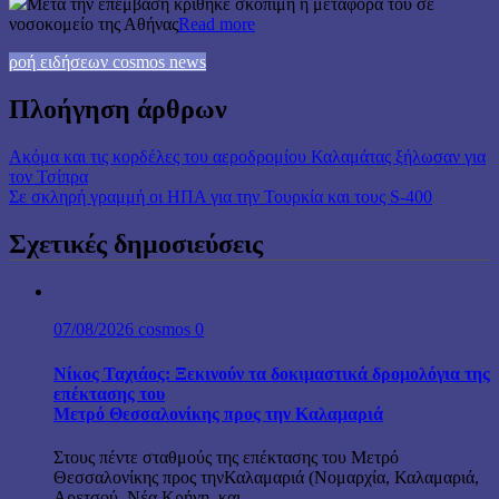
Μετά την επέμβαση κρίθηκε σκόπιμη η μεταφορά του σε
νοσοκομείο της Αθήνας
Read more
ροή ειδήσεων cosmos news
Πλοήγηση άρθρων
Ακόμα και τις κορδέλες του αεροδρομίου Καλαμάτας ξήλωσαν για
τον Τσίπρα
Σε σκληρή γραμμή οι ΗΠΑ για την Τουρκία και τους S-400
Σχετικές δημοσιεύσεις
07/08/2026
cosmos
0
Νίκος Ταχιάος: Ξεκινούν τα δοκιμαστικά δρομολόγια της
επέκτασης του
Μετρό Θεσσαλονίκης προς την Καλαμαριά
Στους πέντε σταθμούς της επέκτασης του Μετρό
Θεσσαλονίκης προς τηνΚαλαμαριά (Νομαρχία, Καλαμαριά,
Αρετσού, Νέα Κρήνη, και...