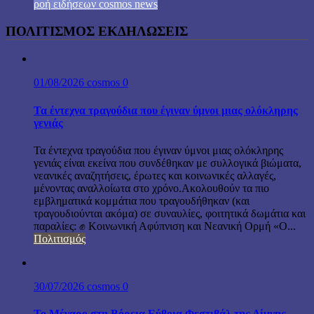
ροή ειδήσεων cosmos news
ΠΟΛΙΤΙΣΜΟΣ ΕΚΔΗΛΩΣΕΙΣ
01/08/2026
cosmos
0
Τα έντεχνα τραγούδια που έγιναν ύμνοι μιας ολόκληρης
γενιάς
Τα έντεχνα τραγούδια που έγιναν ύμνοι μιας ολόκληρης
γενιάς είναι εκείνα που συνδέθηκαν με συλλογικά βιώματα,
νεανικές αναζητήσεις, έρωτες και κοινωνικές αλλαγές,
μένοντας αναλλοίωτα στο χρόνο.Ακολουθούν τα πιο
εμβληματικά κομμάτια που τραγουδήθηκαν (και
τραγουδιούνται ακόμα) σε συναυλίες, φοιτητικά δωμάτια και
παραλίες: ✊ Κοινωνική Αφύπνιση και Νεανική Ορμή «Ο...
Πολιτισμός
30/07/2026
cosmos
0
Το Μέγαρο στη Βόρεια Εύβοια Φεστιβάλ της Λίμνης