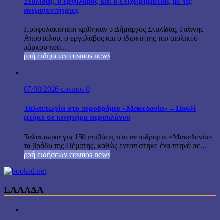
Στυλίδας, ο εργολάβος και ο επιχειρηματίας με τις
ανεμογεννήτριες
Προφυλακιστέοι κρίθηκαν ο Δήμαρχος Στυλίδας, Γιάννης
Αποστόλου, ο εργολάβος και ο ιδιοκτήτης του αιολικού
πάρκου που...
ροή ειδήσεων cosmos news
07/08/2026
cosmos
0
Ταλαιπωρία στο αεροδρόμιο «Μακεδονία» – Πουλί
μπήκε σε κινητήρα αεροπλάνου
Ταλαιπωρία για 150 επιβάτες στο αεροδρόμιο «Μακεδονία»
το βράδυ της Πέμπτης, καθώς εντοπίστηκε ένα πτηνό σε...
ροή ειδήσεων cosmos news
ΕΛΛΑΔΑ