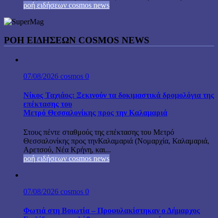
ροή ειδήσεων cosmos news
ΡΟΉ ΕΙΔΉΣΕΩΝ COSMOS NEWS
07/08/2026
cosmos
0
Νίκος Ταχιάος: Ξεκινούν τα δοκιμαστικά δρομολόγια της
επέκτασης του
Μετρό Θεσσαλονίκης προς την Καλαμαριά
Στους πέντε σταθμούς της επέκτασης του Μετρό
Θεσσαλονίκης προς τηνΚαλαμαριά (Νομαρχία, Καλαμαριά,
Αρετσού, Νέα Κρήνη, και...
ροή ειδήσεων cosmos news
07/08/2026
cosmos
0
Φωτιά στη Βοιωτία – Προφυλακίστηκαν ο Δήμαρχος