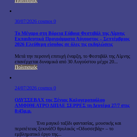
Πολιτισμός
30/07/2026
cosmos
0
Το Μέγαρο στη Βόρεια Εύβοια Φεστιβάλ της Λίμνης
Εκπαιδευτικά Προγράμματα Αύγουστος – Σεπτέμβριος
2026 Ελεύθερη είσοδος σε όλες τις εκδηλώσεις
Μετά την περσινή επιτυχή έναρξη, το Φεστιβάλ της Λίμνης
επανέρχεται δυναμικά από 30 Αυγούστου μέχρι 20...
Πολιτισμός
24/07/2026
cosmos
0
ΟΔΥΣΣΕΒΑΧ της Ξένιας Καλογεροπούλου
ΑΜΦΙΘΕΑΤΡΟ ΔΙΠΑΕ ΣΕΡΡΕΣ τη Δευτέρα 27/7 στις
8:45μ.μ.
Ένα μαγικό ταξίδι φαντασίας, μουσικής και
περιπέτειας ξεκινά!Ο θρυλικός «Οδυσσεβάχ» – το
εμβληματικό έργο της...