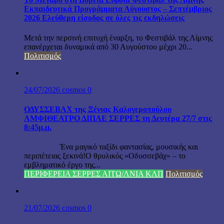
Εκπαιδευτικά Προγράμματα Αύγουστος – Σεπτέμβριος
2026 Ελεύθερη είσοδος σε όλες τις εκδηλώσεις
Μετά την περσινή επιτυχή έναρξη, το Φεστιβάλ της Λίμνης
επανέρχεται δυναμικά από 30 Αυγούστου μέχρι 20...
Πολιτισμός
24/07/2026
cosmos
0
ΟΔΥΣΣΕΒΑΧ της Ξένιας Καλογεροπούλου
ΑΜΦΙΘΕΑΤΡΟ ΔΙΠΑΕ ΣΕΡΡΕΣ τη Δευτέρα 27/7 στις
8:45μ.μ.
Ένα μαγικό ταξίδι φαντασίας, μουσικής και
περιπέτειας ξεκινά!Ο θρυλικός «Οδυσσεβάχ» – το
εμβληματικό έργο της...
ΠΕΡΙΦΕΡΕΙΑ ΣΕΡΡΕΣ ΑΙΤΩ/ΛΝΙΑ ΚΛΠ
Πολιτισμός
21/07/2026
cosmos
0