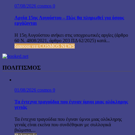
07/08/2026
cosmos
0
Αργία 15ης Αυγούστου – Πώς θα πληρωθεί για όσους
εργάζονται
Η 15η Αυγούστου ανήκει στις υποχρεωτικές αργίες (άρθρο
60 Ν. 4808/2021, άρθρο 203 ΠΔ 62/2025) κατά...
διαφορα νεα COSMOS NEWS
ΠΟΛΙΤΙΣΜΟΣ
01/08/2026
cosmos
0
Τα έντεχνα τραγούδια που έγιναν ύμνοι μιας ολόκληρης
γενιάς
Τα έντεχνα τραγούδια που έγιναν ύμνοι μιας ολόκληρης
γενιάς είναι εκείνα που συνδέθηκαν με συλλογικά
βιώματα,...