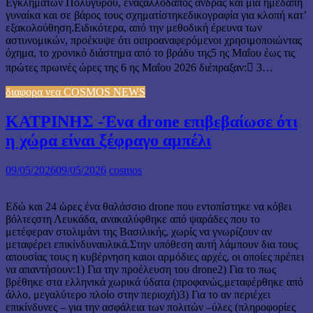
Εγκλημάτων Πολυγύρου, έναςαλλοδαπός άνδρας και μία ημεδαπή
γυναίκα και σε βάρος τους σχηματίστηκεδικογραφία για κλοπή κατ’
εξακολούθηση.Ειδικότερα, από την μεθοδική έρευνα των
αστυνομικών, προέκυψε ότι οιπροαναφερόμενοι χρησιμοποιώντας
όχημα, το χρονικό διάστημα από το βράδυ της5 ης Μαΐου έως τις
πρώτες πρωινές ώρες της 6 ης Μαΐου 2026 διέπραξαν: 3…
διαφορα νεα COSMOS NEWS
ΚΑΤΡΙΝΗΣ -Ένα drone επιβεβαίωσε ότι
η χώρα είναι ξέφραγο αμπέλι
09/05/2026
09/05/2026
cosmos
Εδώ και 24 ώρες ένα θαλάσσιο drone που εντοπίστηκε να κόβει
βόλτεςστη Λευκάδα, ανακαλύφθηκε από ψαράδες που το
μετέφεραν στολιμάνι της Βασιλικής, χωρίς να γνωρίζουν αν
μεταφέρει επικίνδυναυλικά.Στην υπόθεση αυτή λάμπουν δια τους
απουσίας τους η κυβέρνηση καιοι αρμόδιες αρχές, οι οποίες πρέπει
να απαντήσουν:1) Για την προέλευση του drone2) Για το πως
βρέθηκε στα ελληνικά χωρικά ύδατα (προφανώς,μεταφέρθηκε από
άλλο, μεγαλύτερο πλοίο στην περιοχή)3) Για το αν περιέχει
επικίνδυνες – για την ασφάλεια των πολιτών –ύλες (πληροφορίες