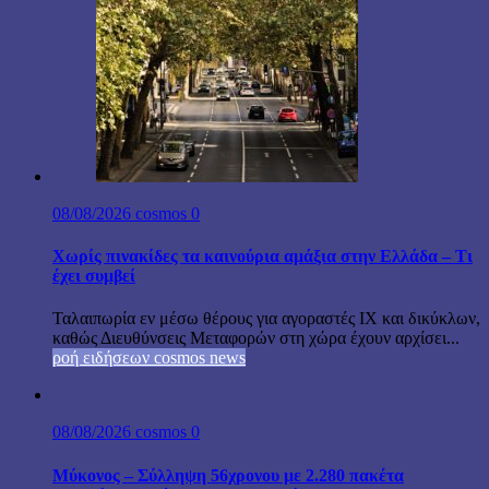
08/08/2026
cosmos
0
Χωρίς πινακίδες τα καινούρια αμάξια στην Ελλάδα – Τι
έχει συμβεί
Ταλαιπωρία εν μέσω θέρους για αγοραστές ΙΧ και δικύκλων,
καθώς Διευθύνσεις Μεταφορών στη χώρα έχουν αρχίσει...
ροή ειδήσεων cosmos news
08/08/2026
cosmos
0
Μύκονος – Σύλληψη 56χρονου με 2.280 πακέτα