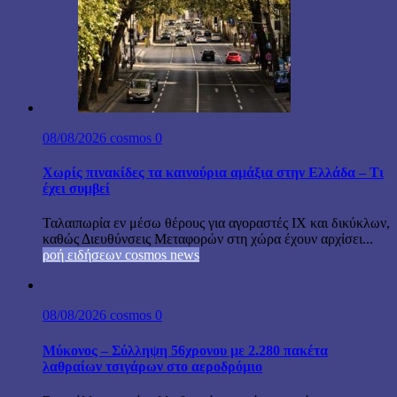
08/08/2026
cosmos
0
Χωρίς πινακίδες τα καινούρια αμάξια στην Ελλάδα – Τι
έχει συμβεί
Ταλαιπωρία εν μέσω θέρους για αγοραστές ΙΧ και δικύκλων,
καθώς Διευθύνσεις Μεταφορών στη χώρα έχουν αρχίσει...
ροή ειδήσεων cosmos news
08/08/2026
cosmos
0
Μύκονος – Σύλληψη 56χρονου με 2.280 πακέτα
λαθραίων τσιγάρων στο αεροδρόμιο