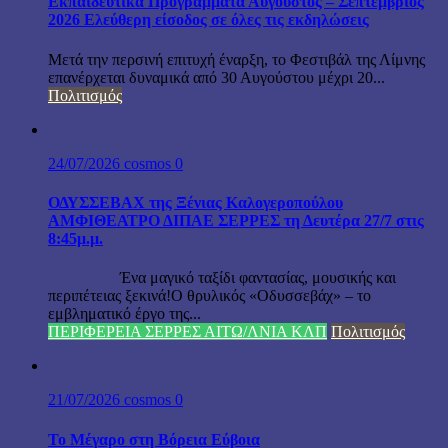
Εκπαιδευτικά Προγράμματα Αύγουστος – Σεπτέμβριος
2026 Ελεύθερη είσοδος σε όλες τις εκδηλώσεις
Μετά την περσινή επιτυχή έναρξη, το Φεστιβάλ της Λίμνης
επανέρχεται δυναμικά από 30 Αυγούστου μέχρι 20...
Πολιτισμός
24/07/2026
cosmos
0
ΟΔΥΣΣΕΒΑΧ της Ξένιας Καλογεροπούλου
ΑΜΦΙΘΕΑΤΡΟ ΔΙΠΑΕ ΣΕΡΡΕΣ τη Δευτέρα 27/7 στις
8:45μ.μ.
Ένα μαγικό ταξίδι φαντασίας, μουσικής και
περιπέτειας ξεκινά!Ο θρυλικός «Οδυσσεβάχ» – το
εμβληματικό έργο της...
ΠΕΡΙΦΕΡΕΙΑ ΣΕΡΡΕΣ ΑΙΤΩ/ΛΝΙΑ ΚΛΠ
Πολιτισμός
21/07/2026
cosmos
0
Το Μέγαρο στη Βόρεια Εύβοια