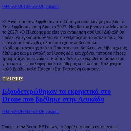
09/05/2026
10/05/2026
cosmos
•2 Αιγύπτιοι συνελήφθησαν στη Σύμη για αποπλάνηση ανήλικων.
Συνελήφθησαν και η Δίκη το 2027. Ναι θα τον βρουν τον Μαχμούτ
το 2027! •Ο Πλεύρης μας είπε για ανάκληση ασύλου! Δηλαδή θα
πρέπει να εγκληματούν για να επενεξετάζεται το άσυλο τους; Να
επανεξεταστούν χθες όλοι όσοι έχουν λάβει άσυλο.
•Λαθρομετανάστης από το Πακιστάν που δούλευε ντελίβερι χωρίς
δίπλωμα και με εντολή απέλασης εδώ και χρόνια, πετούσε πέτρες
τραυματίζοντας γυναίκες. Εφόσον δεν είχε εγκριθεί το άσυλο του
γιατί και πως κυκλοφορούσε ελεύθερος κε Πλεύρη; Καληνύχτα,
καλό βράδυ, καλό Πάσχα! •Στη Γαστούνη έσπασαν…
ΕΙΔΗΣΕΙΣ
Εξουδετερώθηκαν τα εκρηκτικά στο
Drone που βρέθηκε στην Λευκάδα
09/05/2026
09/05/2026
cosmos
Όπως μεταδίδει το ΕΡΤnews, το βαρέλι το οποίο εντοπίστηκε