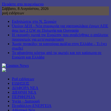
Περάστε στο περιεχόμενο
Σάββατο, 8 Αυγούστου, 2026
ροή ειδήσεων
Εκδηλώσεις στο Ν. Σερρών
Όμιλος ΔΕΗ - Νέα συμφωνία για χαρτοφυλάκιο έργων ΑΠΕ
άνω των 2 GW σε Πολωνία και Ουγγαρία
Η «κρυφή» γωνιά της Ευρώπης που αναδείχθηκε ο απόλυτος
προορισμός για μετεγκατάσταση
Χωρίς πινακίδες τα καινούρια αμάξια στην Ελλάδα – Τι έχει
συμβεί
Το αδιανόητο κόστος από τις φωτιές και τον καύσωνα σε
Ευρώπη και Ελλάδα
Ροή ειδήσεων
ΕΙΔΗΣΕΙΣ
ΔΙΑΦΟΡΑ ΝΕΑ
ΔΙΕΘΝΗ ΝΕΑ
ΠΕΡΙΦΕΡΕΙΑ
Υγεία – Διατροφή
Περιβάλλον-ΕΝΕΡΓΕΙΑ
Αθλητικά Νέα