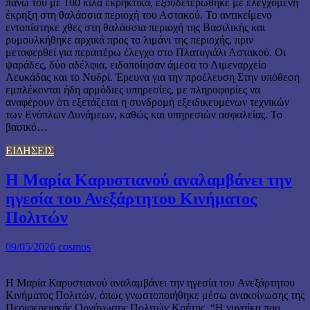
πάνω του με 100 κιλά εκρηκτικά, εξουδετερώθηκε με ελεγχόμενη
έκρηξη στη θαλάσσια περιοχή του Αστακού. Το αντικείμενο
εντοπίστηκε χθες στη θαλάσσια περιοχή της Βασιλικής και
ρυμουλκήθηκε αρχικά προς το λιμάνι της περιοχής, πριν
μεταφερθεί για περαιτέρω έλεγχο στο Πλατυγιάλι Αστακού. Οι
ψαράδες, δύο αδέλφια, ειδοποίησαν άμεσα το Λιμεναρχείο
Λευκάδας και το Νυδρί. Έρευνα για την προέλευση Στην υπόθεση
εμπλέκονται ήδη αρμόδιες υπηρεσίες, με πληροφορίες να
αναφέρουν ότι εξετάζεται η συνδρομή εξειδικευμένων τεχνικών
των Ενόπλων Δυνάμεων, καθώς και υπηρεσιών ασφαλείας. Το
βασικό…
ΕΙΔΗΣΕΙΣ
Η Μαρία Καρυστιανού αναλαμβάνει την
ηγεσία του Ανεξάρτητου Κινήματος
Πολιτών
09/05/2026
cosmos
Η Μαρία Καρυστιανού αναλαμβάνει την ηγεσία του Ανεξάρτητου
Κινήματος Πολιτών, όπως γνωστοποιήθηκε μέσω ανακοίνωσης της
Περιφερειακής Οργάνωσης Πολιτών Κρήτης. “Η γυναίκα που