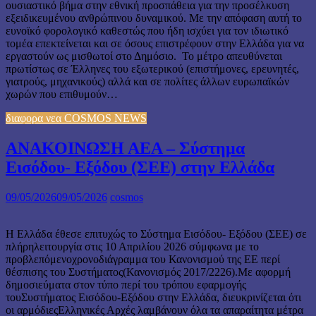
ουσιαστικό βήμα στην εθνική προσπάθεια για την προσέλκυση
εξειδικευμένου ανθρώπινου δυναμικού. Με την απόφαση αυτή το
ευνοϊκό φορολογικό καθεστώς που ήδη ισχύει για τον ιδιωτικό
τομέα επεκτείνεται και σε όσους επιστρέφουν στην Ελλάδα για να
εργαστούν ως μισθωτοί στο Δημόσιο. Το μέτρο απευθύνεται
πρωτίστως σε Έλληνες του εξωτερικού (επιστήμονες, ερευνητές,
γιατρούς, μηχανικούς) αλλά και σε πολίτες άλλων ευρωπαϊκών
χωρών που επιθυμούν…
διαφορα νεα COSMOS NEWS
ΑΝΑΚΟΙΝΩΣΗ ΑΕΑ – Σύστημα
Εισόδου- Εξόδου (ΣΕΕ) στην Ελλάδα
09/05/2026
09/05/2026
cosmos
Η Ελλάδα έθεσε επιτυχώς το Σύστημα Εισόδου- Εξόδου (ΣΕΕ) σε
πλήρηλειτουργία στις 10 Απριλίου 2026 σύμφωνα με το
προβλεπόμενοχρονοδιάγραμμα του Κανονισμού της ΕΕ περί
θέσπισης του Συστήματος(Κανονισμός 2017/2226).Με αφορμή
δημοσιεύματα στον τύπο περί του τρόπου εφαρμογής
τουΣυστήματος Εισόδου-Εξόδου στην Ελλάδα, διευκρινίζεται ότι
οι αρμόδιεςΕλληνικές Αρχές λαμβάνουν όλα τα απαραίτητα μέτρα