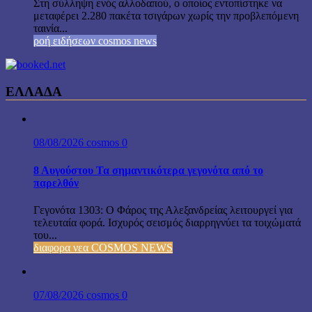
Στη σύλληψη ενός αλλοδαπού, ο οποίος εντοπίστηκε να
μεταφέρει 2.280 πακέτα τσιγάρων χωρίς την προβλεπόμενη
ταινία...
ροή ειδήσεων cosmos news
ΕΛΛΑΔΑ
08/08/2026
cosmos
0
8 Αυγούστου Τα σημαντικότερα γεγονότα από το
παρελθόν
Γεγονότα 1303: Ο Φάρος της Αλεξανδρείας λειτουργεί για
τελευταία φορά. Ισχυρός σεισμός διαρρηγνύει τα τοιχώματά
του...
διαφορα νεα COSMOS NEWS
07/08/2026
cosmos
0