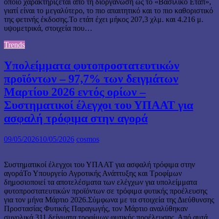
οποίο χαρακτηρίζεται από τη διοργάνωση ως το «Βασιλικό Ετάπ»,
γιατί είναι το μεγαλύτερο, το πιο απαιτητικό και το πιο καθοριστικό
της φετινής έκδοσης.Το ετάπ έχει μήκος 207,3 χλμ. και 4.216 μ.
υψομετρικά, στοιχεία που…
Trends
Υπολείμματα φυτοπροστατευτικών
προϊόντων – 97,7% των δειγμάτων
Μαρτίου 2026 εντός ορίων –
Συστηματικοί έλεγχοι του ΥΠΑΑΤ για
ασφαλή τρόφιμα στην αγορά
09/05/2026
10/05/2026
cosmos
Συστηματικοί έλεγχοι του ΥΠΑΑΤ για ασφαλή τρόφιμα στην
αγοράΤο Υπουργείο Αγροτικής Ανάπτυξης και Τροφίμων
δημοσιοποιεί τα αποτελέσματα των ελέγχων για υπολείμματα
φυτοπροστατευτικών προϊόντων σε τρόφιμα φυτικής προέλευσης
για τον μήνα Μάρτιο 2026.Σύμφωνα με τα στοιχεία της Διεύθυνσης
Προστασίας Φυτικής Παραγωγής, τον Μάρτιο αναλύθηκαν
συνολικά 311 δείγματα τροφίμων φυτικής προέλευσης. Από αυτά,