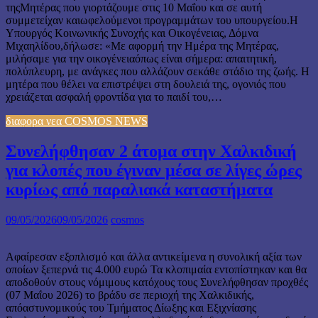
τηςΜητέρας που γιορτάζουμε στις 10 Μαΐου και σε αυτή
συμμετείχαν καιωφελούμενοι προγραμμάτων του υπουργείου.Η
Υπουργός Κοινωνικής Συνοχής και Οικογένειας, Δόμνα
Μιχαηλίδου,δήλωσε: «Με αφορμή την Ημέρα της Μητέρας,
μιλήσαμε για την οικογένειαόπως είναι σήμερα: απαιτητική,
πολύπλευρη, με ανάγκες που αλλάζουν σεκάθε στάδιο της ζωής. Η
μητέρα που θέλει να επιστρέψει στη δουλειά της, ογονιός που
χρειάζεται ασφαλή φροντίδα για το παιδί του,…
διαφορα νεα COSMOS NEWS
Συνελήφθησαν 2 άτομα στην Χαλκιδική
για κλοπές που έγιναν μέσα σε λίγες ώρες
κυρίως από παραλιακά καταστήματα
09/05/2026
09/05/2026
cosmos
Αφαίρεσαν εξοπλισμό και άλλα αντικείμενα η συνολική αξία των
οποίων ξεπερνά τις 4.000 ευρώ Τα κλοπιμαία εντοπίστηκαν και θα
αποδοθούν στους νόμιμους κατόχους τους Συνελήφθησαν προχθές
(07 Μαΐου 2026) το βράδυ σε περιοχή της Χαλκιδικής,
απόαστυνομικούς του Τμήματος Δίωξης και Εξιχνίασης