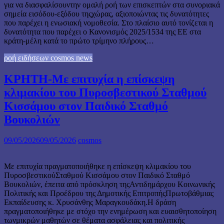
για να διασφαλίσουντην ομαλή ροή των επισκεπτών στα συνοριακά
σημεία εισόδου-εξόδου τηςχώρας, αξιοποιώντας τις δυνατότητες
που παρέχει η ενωσιακή νομοθεσία. Στο πλαίσιο αυτό τονίζεται η
δυνατότητα που παρέχει ο Κανονισμός 2025/1534 της ΕΕ στα
κράτη-μέλη κατά το πρώτο τρίμηνο πλήρους…
ροή ειδήσεων cosmos news
ΚΡΗΤΗ-Με επιτυχία η επίσκεψη
κλιμακίου του Πυροσβεστικού Σταθμού
Κισσάμου στον Παιδικό Σταθμό
Βουκολιών
09/05/2026
09/05/2026
cosmos
Με επιτυχία πραγματοποιήθηκε η επίσκεψη κλιμακίου του
ΠυροσβεστικούΣταθμού Κισσάμου στον Παιδικό Σταθμό
Βουκολιών, έπειτα από πρόσκληση τηςΑντιδημάρχου Κοινωνικής
Πολιτικής και Προέδρου της Δημοτικής ΕπιτροπήςΠρωτοβάθμιας
Εκπαίδευσης κ. Χρυσάνθης Μαραγκουδάκη.Η δράση
πραγματοποιήθηκε με στόχο την ενημέρωση και ευαισθητοποίηση
τωνμικρών μαθητών σε θέματα ασφάλειας και πολιτικής