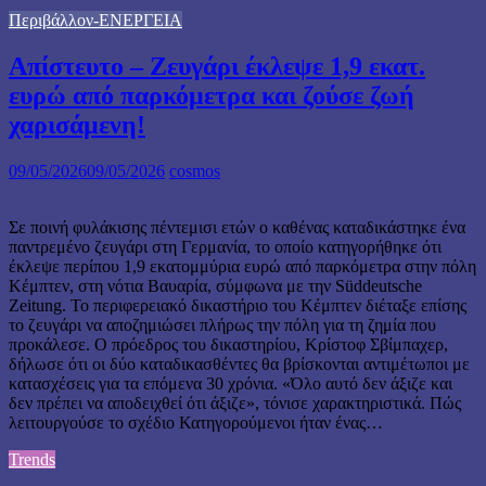
Περιβάλλον-ΕΝΕΡΓΕΙΑ
Απίστευτο – Ζευγάρι έκλεψε 1,9 εκατ.
ευρώ από παρκόμετρα και ζούσε ζωή
χαρισάμενη!
09/05/2026
09/05/2026
cosmos
Σε ποινή φυλάκισης πέντεμισι ετών ο καθένας καταδικάστηκε ένα
παντρεμένο ζευγάρι στη Γερμανία, το οποίο κατηγορήθηκε ότι
έκλεψε περίπου 1,9 εκατομμύρια ευρώ από παρκόμετρα στην πόλη
Κέμπτεν, στη νότια Βαυαρία, σύμφωνα με την Süddeutsche
Zeitung. Το περιφερειακό δικαστήριο του Κέμπτεν διέταξε επίσης
το ζευγάρι να αποζημιώσει πλήρως την πόλη για τη ζημία που
προκάλεσε. Ο πρόεδρος του δικαστηρίου, Κρίστοφ Σβίμπαχερ,
δήλωσε ότι οι δύο καταδικασθέντες θα βρίσκονται αντιμέτωποι με
κατασχέσεις για τα επόμενα 30 χρόνια. «Όλο αυτό δεν άξιζε και
δεν πρέπει να αποδειχθεί ότι άξιζε», τόνισε χαρακτηριστικά. Πώς
λειτουργούσε το σχέδιο Κατηγορούμενοι ήταν ένας…
Trends