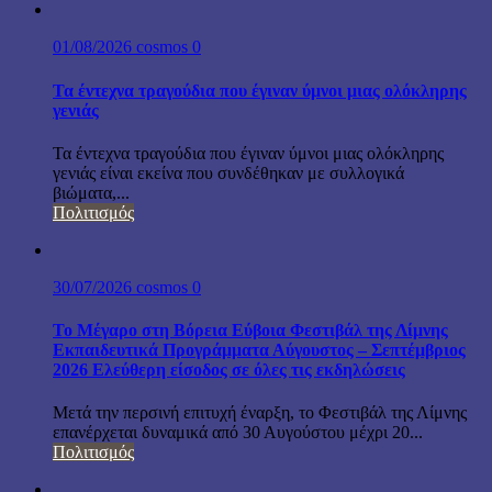
01/08/2026
cosmos
0
Τα έντεχνα τραγούδια που έγιναν ύμνοι μιας ολόκληρης
γενιάς
Τα έντεχνα τραγούδια που έγιναν ύμνοι μιας ολόκληρης
γενιάς είναι εκείνα που συνδέθηκαν με συλλογικά
βιώματα,...
Πολιτισμός
30/07/2026
cosmos
0
Το Μέγαρο στη Βόρεια Εύβοια Φεστιβάλ της Λίμνης
Εκπαιδευτικά Προγράμματα Αύγουστος – Σεπτέμβριος
2026 Ελεύθερη είσοδος σε όλες τις εκδηλώσεις
Μετά την περσινή επιτυχή έναρξη, το Φεστιβάλ της Λίμνης
επανέρχεται δυναμικά από 30 Αυγούστου μέχρι 20...
Πολιτισμός