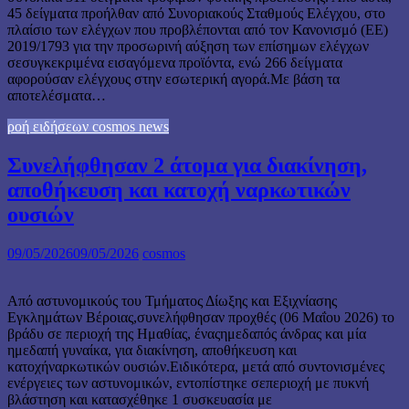
45 δείγματα προήλθαν από Συνοριακούς Σταθμούς Ελέγχου, στο
πλαίσιο των ελέγχων που προβλέπονται από τον Κανονισμό (ΕΕ)
2019/1793 για την προσωρινή αύξηση των επίσημων ελέγχων
σεσυγκεκριμένα εισαγόμενα προϊόντα, ενώ 266 δείγματα
αφορούσαν ελέγχους στην εσωτερική αγορά.Με βάση τα
αποτελέσματα…
ροή ειδήσεων cosmos news
Συνελήφθησαν 2 άτομα για διακίνηση,
αποθήκευση και κατοχή ναρκωτικών
ουσιών
09/05/2026
09/05/2026
cosmos
Από αστυνομικούς του Τμήματος Δίωξης και Εξιχνίασης
Εγκλημάτων Βέροιας,συνελήφθησαν προχθές (06 Μαΐου 2026) το
βράδυ σε περιοχή της Ημαθίας, έναςημεδαπός άνδρας και μία
ημεδαπή γυναίκα, για διακίνηση, αποθήκευση και
κατοχήναρκωτικών ουσιών.Ειδικότερα, μετά από συντονισμένες
ενέργειες των αστυνομικών, εντοπίστηκε σεπεριοχή με πυκνή
βλάστηση και κατασχέθηκε 1 συσκευασία με