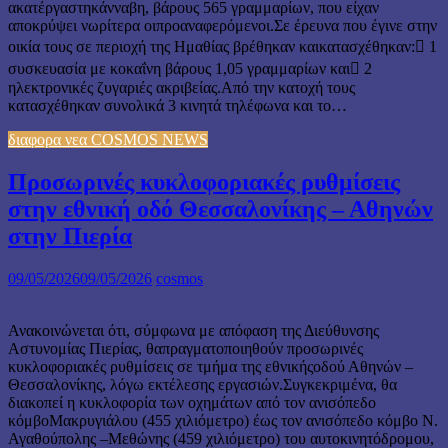
ακατέργαστηκάνναβη, βάρους 565 γραμμαρίων, που είχαν
αποκρύψει νωρίτερα οιπροαναφερόμενοι.Σε έρευνα που έγινε στην
οικία τους σε περιοχή της Ημαθίας βρέθηκαν καικατασχέθηκαν: 1
συσκευασία με κοκαΐνη βάρους 1,05 γραμμαρίων και 2
ηλεκτρονικές ζυγαριές ακριβείας.Από την κατοχή τους
κατασχέθηκαν συνολικά 3 κινητά τηλέφωνα και το…
διαφορα νεα COSMOS NEWS
Προσωρινές κυκλοφοριακές ρυθμίσεις
στην εθνική οδό Θεσσαλονίκης – Αθηνών
στην Πιερία
09/05/2026
09/05/2026
cosmos
Ανακοινώνεται ότι, σύμφωνα με απόφαση της Διεύθυνσης
Αστυνομίας Πιερίας, θαπραγματοποιηθούν προσωρινές
κυκλοφοριακές ρυθμίσεις σε τμήμα της εθνικήςοδού Αθηνών –
Θεσσαλονίκης, λόγω εκτέλεσης εργασιών.Συγκεκριμένα, θα
διακοπεί η κυκλοφορία των οχημάτων από τον ανισόπεδο
κόμβοΜακρυγιάλου (455 χιλιόμετρο) έως τον ανισόπεδο κόμβο Ν.
Αγαθούπολης –Μεθώνης (459 χιλιόμετρο) του αυτοκινητόδρομου,