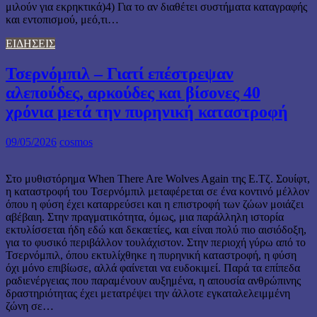
μιλούν για εκρηκτικά)4) Για το αν διαθέτει συστήματα καταγραφής
και εντοπισμού, μεό,τι…
ΕΙΔΗΣΕΙΣ
Τσερνόμπιλ – Γιατί επέστρεψαν
αλεπούδες, αρκούδες και βίσονες 40
χρόνια μετά την πυρηνική καταστροφή
09/05/2026
cosmos
Στο μυθιστόρημα When There Are Wolves Again της Ε.Τζ. Σουίφτ,
η καταστροφή του Τσερνόμπιλ μεταφέρεται σε ένα κοντινό μέλλον
όπου η φύση έχει καταρρεύσει και η επιστροφή των ζώων μοιάζει
αβέβαιη. Στην πραγματικότητα, όμως, μια παράλληλη ιστορία
εκτυλίσσεται ήδη εδώ και δεκαετίες, και είναι πολύ πιο αισιόδοξη,
για το φυσικό περιβάλλον τουλάχιστον. Στην περιοχή γύρω από το
Τσερνόμπιλ, όπου εκτυλίχθηκε η πυρηνική καταστροφή, η φύση
όχι μόνο επιβίωσε, αλλά φαίνεται να ευδοκιμεί. Παρά τα επίπεδα
ραδιενέργειας που παραμένουν αυξημένα, η απουσία ανθρώπινης
δραστηριότητας έχει μετατρέψει την άλλοτε εγκαταλελειμμένη
ζώνη σε…