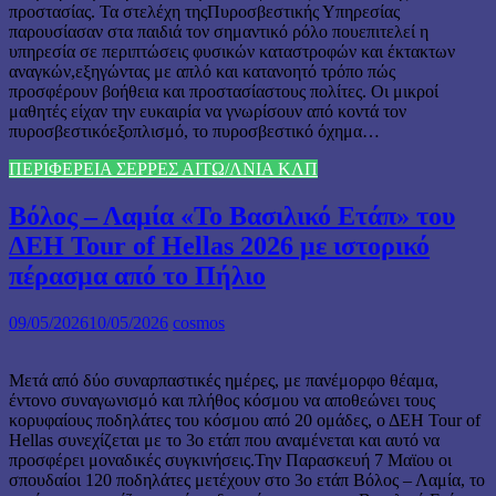
προστασίας. Τα στελέχη τηςΠυροσβεστικής Υπηρεσίας
παρουσίασαν στα παιδιά τον σημαντικό ρόλο πουεπιτελεί η
υπηρεσία σε περιπτώσεις φυσικών καταστροφών και έκτακτων
αναγκών,εξηγώντας με απλό και κατανοητό τρόπο πώς
προσφέρουν βοήθεια και προστασίαστους πολίτες. Οι μικροί
μαθητές είχαν την ευκαιρία να γνωρίσουν από κοντά τον
πυροσβεστικόεξοπλισμό, το πυροσβεστικό όχημα…
ΠΕΡΙΦΕΡΕΙΑ ΣΕΡΡΕΣ ΑΙΤΩ/ΛΝΙΑ ΚΛΠ
Βόλος – Λαμία «Το Βασιλικό Ετάπ» του
ΔΕΗ Tour of Hellas 2026 με ιστορικό
πέρασμα από το Πήλιο
09/05/2026
10/05/2026
cosmos
Μετά από δύο συναρπαστικές ημέρες, με πανέμορφο θέαμα,
έντονο συναγωνισμό και πλήθος κόσμου να αποθεώνει τους
κορυφαίους ποδηλάτες του κόσμου από 20 ομάδες, ο ΔΕΗ Tour of
Hellas συνεχίζεται με το 3ο ετάπ που αναμένεται και αυτό να
προσφέρει μοναδικές συγκινήσεις.Την Παρασκευή 7 Μαϊου οι
σπουδαίοι 120 ποδηλάτες μετέχουν στο 3ο ετάπ Βόλος – Λαμία, το