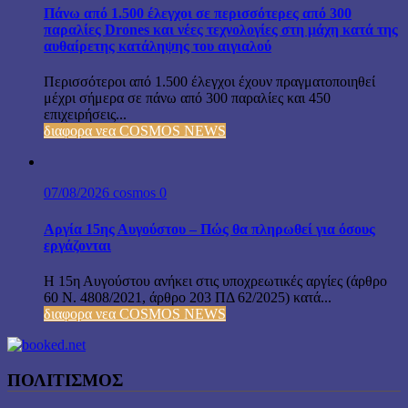
Πάνω από 1.500 έλεγχοι σε περισσότερες από 300
παραλίες Drones και νέες τεχνολογίες στη μάχη κατά της
αυθαίρετης κατάληψης του αιγιαλού
Περισσότεροι από 1.500 έλεγχοι έχουν πραγματοποιηθεί
μέχρι σήμερα σε πάνω από 300 παραλίες και 450
επιχειρήσεις...
διαφορα νεα COSMOS NEWS
07/08/2026
cosmos
0
Αργία 15ης Αυγούστου – Πώς θα πληρωθεί για όσους
εργάζονται
Η 15η Αυγούστου ανήκει στις υποχρεωτικές αργίες (άρθρο
60 Ν. 4808/2021, άρθρο 203 ΠΔ 62/2025) κατά...
διαφορα νεα COSMOS NEWS
ΠΟΛΙΤΙΣΜΟΣ