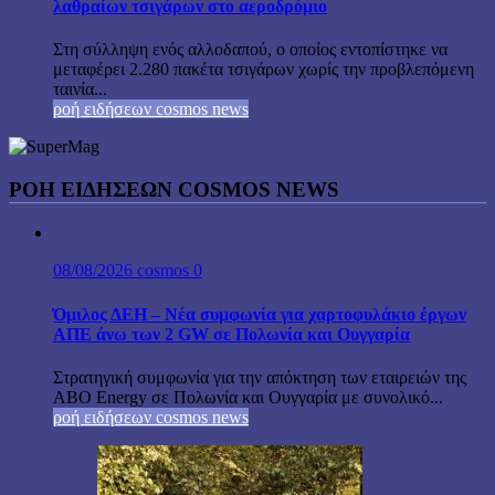
λαθραίων τσιγάρων στο αεροδρόμιο
Στη σύλληψη ενός αλλοδαπού, ο οποίος εντοπίστηκε να
μεταφέρει 2.280 πακέτα τσιγάρων χωρίς την προβλεπόμενη
ταινία...
ροή ειδήσεων cosmos news
ΡΟΉ ΕΙΔΉΣΕΩΝ COSMOS NEWS
08/08/2026
cosmos
0
Όμιλος ΔΕΗ – Νέα συμφωνία για χαρτοφυλάκιο έργων
ΑΠΕ άνω των 2 GW σε Πολωνία και Ουγγαρία
Στρατηγική συμφωνία για την απόκτηση των εταιρειών της
ABO Energy σε Πολωνία και Ουγγαρία με συνολικό...
ροή ειδήσεων cosmos news