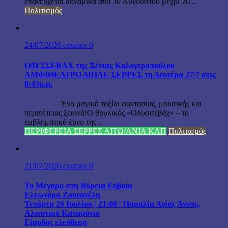
επανέρχεται δυναμικά από 30 Αυγούστου μέχρι 20...
Πολιτισμός
24/07/2026
cosmos
0
ΟΔΥΣΣΕΒΑΧ της Ξένιας Καλογεροπούλου
ΑΜΦΙΘΕΑΤΡΟ ΔΙΠΑΕ ΣΕΡΡΕΣ τη Δευτέρα 27/7 στις
8:45μ.μ.
Ένα μαγικό ταξίδι φαντασίας, μουσικής και
περιπέτειας ξεκινά!Ο θρυλικός «Οδυσσεβάχ» – το
εμβληματικό έργο της...
ΠΕΡΙΦΕΡΕΙΑ ΣΕΡΡΕΣ ΑΙΤΩ/ΛΝΙΑ ΚΛΠ
Πολιτισμός
21/07/2026
cosmos
0
Το Μέγαρο στη Βόρεια Εύβοια
Ελεωνόρα Ζουγανέλη
Τετάρτη 29 Ιουλίου | 21:00 | Παραλία Αγίας Άννας,
Αλιευτικό Καταφύγιο
Είσοδος ελεύθερη