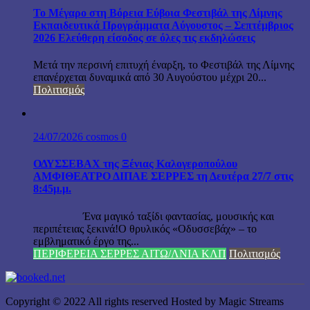
Το Μέγαρο στη Βόρεια Εύβοια Φεστιβάλ της Λίμνης
Εκπαιδευτικά Προγράμματα Αύγουστος – Σεπτέμβριος
2026 Ελεύθερη είσοδος σε όλες τις εκδηλώσεις
Μετά την περσινή επιτυχή έναρξη, το Φεστιβάλ της Λίμνης
επανέρχεται δυναμικά από 30 Αυγούστου μέχρι 20...
Πολιτισμός
24/07/2026
cosmos
0
ΟΔΥΣΣΕΒΑΧ της Ξένιας Καλογεροπούλου
ΑΜΦΙΘΕΑΤΡΟ ΔΙΠΑΕ ΣΕΡΡΕΣ τη Δευτέρα 27/7 στις
8:45μ.μ.
Ένα μαγικό ταξίδι φαντασίας, μουσικής και
περιπέτειας ξεκινά!Ο θρυλικός «Οδυσσεβάχ» – το
εμβληματικό έργο της...
ΠΕΡΙΦΕΡΕΙΑ ΣΕΡΡΕΣ ΑΙΤΩ/ΛΝΙΑ ΚΛΠ
Πολιτισμός
Copyright © 2022 All rights reserved Hosted by Magic Streams