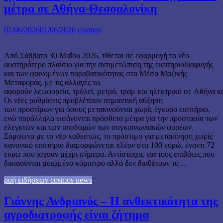
μέτρα σε Αθήνα-Θεσσαλονίκη
01/06/2026
01/06/2026
cosmos
Από Σάββατο 30 Μαΐου 2026, τίθεται σε εφαρμογή το νέο
αυστηρότερο πλαίσιο για την αντιμετώπιση της εισιτηριοδιαφυγής
και των φαινομένων παραβατικότητας στα Μέσα Μαζικής
Μεταφοράς, με τις αλλαγές να
αφορούν λεωφορεία, τρόλεϊ, μετρό, τραμ και ηλεκτρικό σε Αθήνα κ
Οι νέες ρυθμίσεις προβλέπουν σημαντική αύξηση
των προστίμων για όσους μετακινούνται χωρίς έγκυρο εισιτήριο,
ενώ παράλληλα εισάγονται πρόσθετα μέτρα για την προστασία των
ελεγκτών και των υποδομών των συγκοινωνιακών φορέων.
Σύμφωνα με το νέο καθεστώς, το πρόστιμο για μετακίνηση χωρίς
κανονικό εισιτήριο διαμορφώνεται πλέον στα 100 ευρώ, έναντι 72
ευρώ που ίσχυαν μέχρι σήμερα. Αντίστοιχα, για τους επιβάτες που
δικαιούνται μειωμένο κόμιστρο αλλά δεν διαθέτουν το…
ροή ειδήσεων cosmos news
Γιάννης Ανδριανός – Η ανθεκτικότητα της
αγροδιατροφής είναι ζήτημα