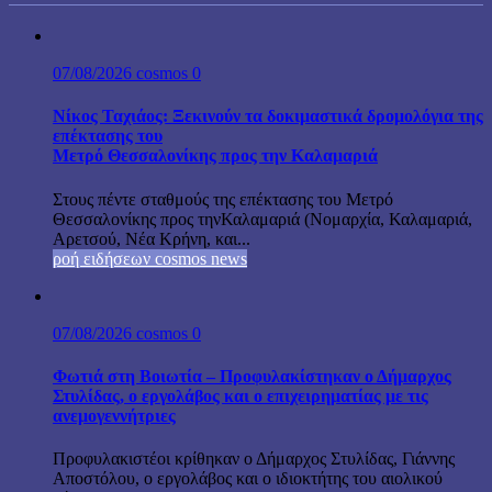
07/08/2026
cosmos
0
Νίκος Ταχιάος: Ξεκινούν τα δοκιμαστικά δρομολόγια της
επέκτασης του
Μετρό Θεσσαλονίκης προς την Καλαμαριά
Στους πέντε σταθμούς της επέκτασης του Μετρό
Θεσσαλονίκης προς τηνΚαλαμαριά (Νομαρχία, Καλαμαριά,
Αρετσού, Νέα Κρήνη, και...
ροή ειδήσεων cosmos news
07/08/2026
cosmos
0
Φωτιά στη Βοιωτία – Προφυλακίστηκαν ο Δήμαρχος
Στυλίδας, ο εργολάβος και ο επιχειρηματίας με τις
ανεμογεννήτριες
Προφυλακιστέοι κρίθηκαν ο Δήμαρχος Στυλίδας, Γιάννης
Αποστόλου, ο εργολάβος και ο ιδιοκτήτης του αιολικού