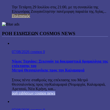
Την Τετάρτη 29 Ιουλίου στις 21:00, με τη συναυλία της
Ελεωνόρας Ζουγανέληστην πανέμορφη παραλία της Αγίας...
Πολιτισμός
ΡΟΗ ΕΙΔΗΣΕΩΝ COSMOS NEWS
07/08/2026
cosmos
0
Νίκος Ταχιάος: Ξεκινούν τα δοκιμαστικά δρομολόγια της
επέκτασης του
Μετρό Θεσσαλονίκης προς την Καλαμαριά
Στους πέντε σταθμούς της επέκτασης του Μετρό
Θεσσαλονίκης προς τηνΚαλαμαριά (Νομαρχία, Καλαμαριά,
Αρετσού, Νέα Κρήνη, και...
ροή ειδήσεων cosmos news
07/08/2026
cosmos
0