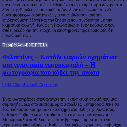
μόνο δέντρο που υποφέρει. Είναι ένα από τα αμέτρητα δέντρα στα
δάση της Ευρώπης που «υιοθετούν» δραστικές —και συχνά
θανατηφόρες— στρατηγικές για να επιβιώσουν από την
επιδεινούμενη ζέστη και την ξηρασία που συνδέονται με την
κλιματική αλλαγή. Καθώς η Γαλλία βιώνει έναν καύσωνα που
σπάει ρεκόρ για την εποχή, οι επιστήμονες προειδοποιούν ότι
πολλά από τα…
Περιβάλλον-ΕΝΕΡΓΕΙΑ
Φιλιππίνες – Κοπάδι ψαριών σχημάτισε
μια γιγαντιαία νεκροκεφαλή – Η
φωτογραφία που κόβει την ανάσα
01/06/2026
01/06/2026
cosmos
Ένας φωτογράφος απαθανάτισε την εκπληκτική στιγμή που μια
συμπαγής μάζα από εκατομμύρια σαρδέλες, μεταμορφώθηκε σε
ένα απόκοσμο και τρομακτικό σχήμα στα βάθη της θάλασσας.
Ο Μπεν Γιάβαρ έκανε κατάδυση στα ανοικτά των ακτών του
Μοαλμποάλ στις Φιλιππίνες, όταν βρέθηκε μπροστά σε ένα
τεράστιο κοπάδι ψαριών. Καθώς πλησίαζε, έβγαλε την υποβρύχια