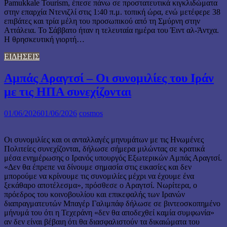
Pamukkale Tourism, έπεσε πάνω σε προστατευτικά κιγκλιδώματα
στην επαρχία Ντενιζλί στις 1:40 π.μ. τοπική ώρα, ενώ μετέφερε 38
επιβάτες και τρία μέλη του προσωπικού από τη Σμύρνη στην
Αττάλεια. Το Σάββατο ήταν η τελευταία ημέρα του Έιντ αλ-Άντχα.
Η θρησκευτική γιορτή…
ΕΙΔΗΣΕΙΣ
Αμπάς Αραγτσί – Οι συνομιλίες του Ιράν
με τις ΗΠΑ συνεχίζονται
01/06/2026
01/06/2026
cosmos
Οι συνομιλίες και οι ανταλλαγές μηνυμάτων με τις Ηνωμένες
Πολιτείες συνεχίζονται, δήλωσε σήμερα μιλώντας σε κρατικά
μέσα ενημέρωσης ο Ιρανός υπουργός Εξωτερικών Αμπάς Αραγτσί.
«Δεν θα έπρεπε να δίνουμε σημασία στις εικασίες και δεν
μπορούμε να κρίνουμε τις συνομιλίες μέχρι να έχουμε ένα
ξεκάθαρο αποτέλεσμα», πρόσθεσε ο Αραγτσί. Νωρίτερα, ο
πρόεδρος του κοινοβουλίου και επικεφαλής των Ιρανών
διαπραγματευτών Μπαγέρ Γαλιμπάφ δήλωσε σε βιντεοσκοπημένο
μήνυμά του ότι η Τεχεράνη «δεν θα αποδεχθεί καμία συμφωνία»
αν δεν είναι βέβαιη ότι θα διασφαλιστούν τα δικαιώματα του