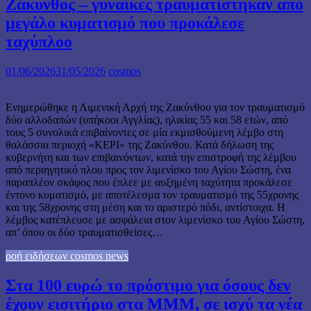
Ζάκυνθος – γυναίκες τραυματίστηκαν από
μεγάλο κυματισμό που προκάλεσε
ταχύπλοο
01/06/2026
31/05/2026
cosmos
Ενημερώθηκε η Λιμενική Αρχή της Ζακύνθου για τον τραυματισμό
δύο αλλοδαπών (υπήκοοι Αγγλίας), ηλικίας 55 και 58 ετών, από
τους 5 συνολικά επιβαίνοντες σε μία εκμισθούμενη λέμβο στη
θαλάσσια περιοχή «ΚΕΡΙ» της Ζακύνθου. Κατά δήλωση της
κυβερνήτη και των επιβαινόντων, κατά την επιστροφή της λέμβου
από περιηγητικό πλου προς τον λιμενίσκο του Αγίου Σώστη, ένα
παραπλέον σκάφος που έπλεε με αυξημένη ταχύτητα προκάλεσε
έντονο κυματισμό, με αποτέλεσμα τον τραυματισμό της 55χρονης
και της 58χρονης στη μέση και το αριστερό πόδι, αντίστοιχα. Η
λέμβος κατέπλευσε με ασφάλεια στον λιμενίσκο του Αγίου Σώστη,
απ’ όπου οι δύο τραυματισθείσες…
ροή ειδήσεων cosmos news
Στα 100 ευρώ το πρόστιμο για όσους δεν
έχουν εισιτήριο στα ΜΜΜ, σε ισχύ τα νέα