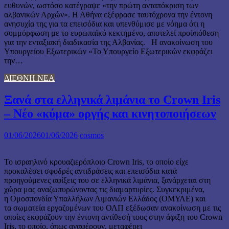
ευθυνών, ωστόσο κατέγραψε «την πρώτη ανταπόκριση των
αλβανικών Αρχών». Η Αθήνα εξέφρασε ταυτόχρονα την έντονη
ανησυχία της για τα επεισόδια και υπενθύμισε με νόημα ότι η
συμμόρφωση με το ευρωπαϊκό κεκτημένο, αποτελεί προϋπόθεση
για την ενταξιακή διαδικασία της Αλβανίας. Η ανακοίνωση του
Υπουργείου Εξωτερικών «Το Υπουργείο Εξωτερικών εκφράζει
την…
ΔΙΕΘΝΗ ΝΕΑ
Ξανά στα ελληνικά λιμάνια το Crown Iris
– Νέο «κύμα» οργής και κινητοποιήσεων
01/06/2026
01/06/2026
cosmos
Το ισραηλινό κρουαζιερόπλοιο Crown Iris, το οποίο είχε
προκαλέσει σφοδρές αντιδράσεις και επεισόδια κατά
προηγούμενες αφίξεις του σε ελληνικά λιμάνια, ξανάρχεται στη
χώρα μας αναζωπυρώνοντας τις διαμαρτυρίες. Συγκεκριμένα,
η Ομοσπονδία Υπαλλήλων Λιμανιών Ελλάδος (ΟΜΥΛΕ) και
τα σωματεία εργαζομένων του ΟΛΠ εξέδωσαν ανακοίνωση με τις
οποίες εκφράζουν την έντονη αντίθεσή τους στην άφιξη του Crown
Iris, το οποίο, όπως αναφέρουν, μεταφέρει