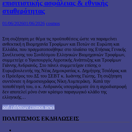
επισιτιστικής ασφάλειας & εθνικής
σταθερότητας
01/06/2026
01/06/2026
cosmos
Στη συζήτηση με θέμα τις προϋποθέσεις ώστε να παραμείνει
ανθεκτική η Βιομηχανία Τροφίμων και Ποτών σε Ευρώπη και
Ελλάδα, που πραγματοποιήθηκε στο πλαίσιο της Ετήσιας Γενικής
Συνέλευσης του Συνδέσμου Ελληνικών Βιομηχανιών Τροφίμων,
συμμετείχε ο Υφυπουργός Αγροτικής Ανάπτυξης και Τροφίμων
Γιάννης Ανδριανός. Στο πάνελ συμμετείχαν επίσης ο
Ευρωβουλευτής της Νέας Δημοκρατίας κ. Δημήτρης Τσιόδρας και
ο Πρόεδρος του ΔΣ του ΣΕΒΤ κ. Ιωάννης Γιώτης. Τη συζήτηση
συντόνισε η δημοσιογράφος Νίκη Λυμπεράκη. Κατά την
τοποθέτησή του, ο κ. Ανδριανός υπογράμμισε ότι η αγροδιατροφή
δεν αποτελεί μόνο έναν κρίσιμο παραγωγικό κλάδο της
ελληνικής…
ροή ειδήσεων cosmos news
ΠΟΛΙΤΙΣΜΟΣ ΕΚΔΗΛΩΣΕΙΣ