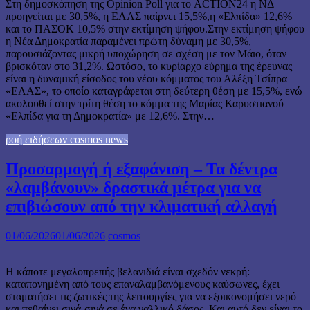
Στη δημοσκόπηση της Opinion Poll για το ACTION24 η ΝΔ
προηγείται με 30,5%, η ΕΛΑΣ παίρνει 15,5%,η «Ελπίδα» 12,6%
και το ΠΑΣΟΚ 10,5% στην εκτίμηση ψήφου.Στην εκτίμηση ψήφου
η Νέα Δημοκρατία παραμένει πρώτη δύναμη με 30,5%,
παρουσιάζοντας μικρή υποχώρηση σε σχέση με τον Μάιο, όταν
βρισκόταν στο 31,2%. Ωστόσο, το κυρίαρχο εύρημα της έρευνας
είναι η δυναμική είσοδος του νέου κόμματος του Αλέξη Τσίπρα
«ΕΛΑΣ», το οποίο καταγράφεται στη δεύτερη θέση με 15,5%, ενώ
ακολουθεί στην τρίτη θέση το κόμμα της Μαρίας Καρυστιανού
«Ελπίδα για τη Δημοκρατία» με 12,6%. Στην…
ροή ειδήσεων cosmos news
Προσαρμογή ή εξαφάνιση – Τα δέντρα
«λαμβάνουν» δραστικά μέτρα για να
επιβιώσουν από την κλιματική αλλαγή
01/06/2026
01/06/2026
cosmos
Η κάποτε μεγαλοπρεπής βελανιδιά είναι σχεδόν νεκρή:
καταπονημένη από τους επαναλαμβανόμενους καύσωνες, έχει
σταματήσει τις ζωτικές της λειτουργίες για να εξοικονομήσει νερό
και πεθαίνει σιγά-σιγά σε ένα γαλλικό δάσος. Και αυτό δεν είναι το