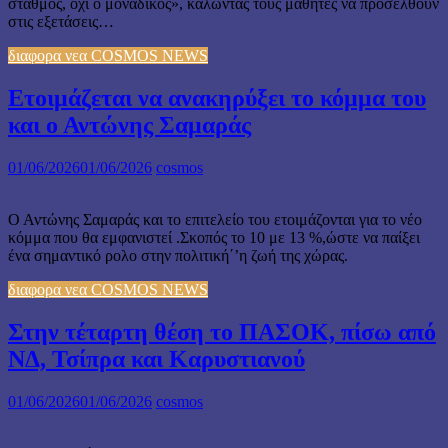
σταθμός, όχι ο μοναδικός», καλώντας τους μαθητές να προσέλθουν
στις εξετάσεις…
διαφορα νεα COSMOS NEWS
Ετοιμάζεται να ανακηρύξει το κόμμα του
και ο Αντώνης Σαμαράς
01/06/2026
01/06/2026
cosmos
Ο Αντώνης Σαμαράς και το επιτελείο του ετοιμάζονται για το νέο
κόμμα που θα εμφανιστεί .Σκοπός το 10 με 13 %,ώστε να παίξει
ένα σημαντικό ρολο στην πολιτική΄’η ζωή της χώρας.
διαφορα νεα COSMOS NEWS
Στην τέταρτη θέση το ΠΑΣΟΚ, πίσω από
ΝΔ, Τσίπρα και Καρυστιανού
01/06/2026
01/06/2026
cosmos