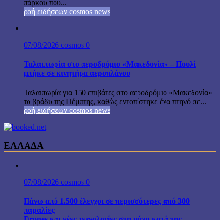
πάρκου που...
ροή ειδήσεων cosmos news
07/08/2026
cosmos
0
Ταλαιπωρία στο αεροδρόμιο «Μακεδονία» – Πουλί
μπήκε σε κινητήρα αεροπλάνου
Ταλαιπωρία για 150 επιβάτες στο αεροδρόμιο «Μακεδονία»
το βράδυ της Πέμπτης, καθώς εντοπίστηκε ένα πτηνό σε...
ροή ειδήσεων cosmos news
ΕΛΛΑΔΑ
07/08/2026
cosmos
0
Πάνω από 1.500 έλεγχοι σε περισσότερες από 300
παραλίες
Drones και νέες τεχνολογίες στη μάχη κατά της