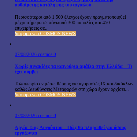
αυθαίρετης κατάληψης του αιγιαλού
Περισσότεροι από 1.500 έλεγχοι έχουν πραγματοποιηθεί
μέχρι σήμερα σε πάνωαπό 300 παραλίες και 450
επιχειρήσεις σε...
διαφορα νεα COSMOS NEWS
07/08/2026
cosmos
0
Χωρίς πινακίδες τα καινούρια αμάξια στην Ελλάδα – Τι
έχει συμβεί
Ταλαιπωρία εν μέσω θέρους για αγοραστές ΙΧ και δικύκλων,
καθώς Διευθύνσεις Μεταφορών στη χώρα έχουν αρχίσει...
διαφορα νεα COSMOS NEWS
07/08/2026
cosmos
0
Αργία 15ης Αυγούστου – Πώς θα πληρωθεί για όσους
εργάζονται