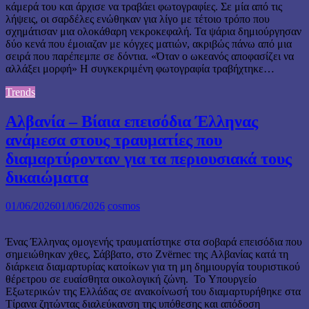
κάμερά του και άρχισε να τραβάει φωτογραφίες. Σε μία από τις
λήψεις, οι σαρδέλες ενώθηκαν για λίγο με τέτοιο τρόπο που
σχημάτισαν μια ολοκάθαρη νεκροκεφαλή. Τα ψάρια δημιούργησαν
δύο κενά που έμοιαζαν με κόγχες ματιών, ακριβώς πάνω από μια
σειρά που παρέπεμπε σε δόντια. «Όταν ο ωκεανός αποφασίζει να
αλλάξει μορφή» Η συγκεκριμένη φωτογραφία τραβήχτηκε…
Trends
Αλβανία – Βίαια επεισόδια Έλληνας
ανάμεσα στους τραυματίες που
διαμαρτύρονταν για τα περιουσιακά τους
δικαιώματα
01/06/2026
01/06/2026
cosmos
Ένας Έλληνας ομογενής τραυματίστηκε στα σοβαρά επεισόδια που
σημειώθηκαν χθες, Σάββατο, στο Zvërnec της Αλβανίας κατά τη
διάρκεια διαμαρτυρίας κατοίκων για τη μη δημιουργία τουριστικού
θέρετρου σε ευαίσθητα οικολογική ζώνη. Το Υπουργείο
Εξωτερικών της Ελλάδας σε ανακοίνωσή του διαμαρτυρήθηκε στα
Τίρανα ζητώντας διαλεύκανση της υπόθεσης και απόδοση