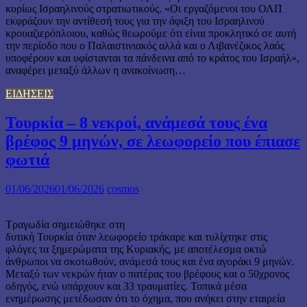
κυρίως Ισραηλινούς στρατιωτικούς. «Οι εργαζόμενοι του ΟΛΠ
εκφράζουν την αντίθεσή τους για την άφιξη του Ισραηλινού
κρουαζιερόπλοιου, καθώς θεωρούμε ότι είναι προκλητικό σε αυτή
την περίοδο που ο Παλαιστινιακός αλλά και ο Λιβανέζικος λαός
υποφέρουν και υφίστανται τα πάνδεινα από το κράτος του Ισραήλ»,
αναφέρει μεταξύ άλλων η ανακοίνωση…
ΕΙΔΗΣΕΙΣ
Τουρκία – 8 νεκροί, ανάμεσά τους ένα
βρέφος 9 μηνών, σε λεωφορείο που έπιασε
φωτιά
01/06/2026
01/06/2026
cosmos
Τραγωδία σημειώθηκε στη
δυτική Τουρκία όταν λεωφορείο τράκαρε και τυλίχτηκε στις
φλόγες τα ξημερώματα της Κυριακής, με αποτέλεσμα οκτώ
άνθρωποι να σκοτωθούν, ανάμεσά τους και ένα αγοράκι 9 μηνών.
Μεταξύ των νεκρών ήταν ο πατέρας του βρέφους και ο 50χρονος
οδηγός, ενώ υπάρχουν και 33 τραυματίες. Τοπικά μέσα
ενημέρωσης μετέδωσαν ότι το όχημα, που ανήκει στην εταιρεία