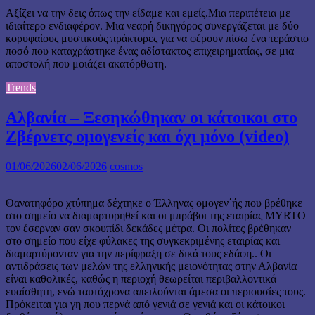
Αξίζει να την δεις όπως την είδαμε και εμείς.Μια περιπέτεια με
ιδιαίτερο ενδιαφέρον. Μια νεαρή δικηγόρος συνεργάζεται με δύο
κορυφαίους μυστικούς πράκτορες για να φέρουν πίσω ένα τεράστιο
ποσό που καταχράστηκε ένας αδίστακτος επιχειρηματίας, σε μια
αποστολή που μοιάζει ακατόρθωτη.
Trends
Αλβανία – Ξεσηκώθηκαν οι κάτοικοι στο
Ζβέρνετς ομογενείς και όχι μόνο (video)
01/06/2026
02/06/2026
cosmos
Θανατηφόρο χτύπημα δέχτηκε ο Έλληνας ομογεν΄ής που βρέθηκε
στο σημείο να διαμαρτυρηθεί και οι μπράβοι της εταιρίας MYRTO
τον έσερναν σαν σκουπίδι δεκάδες μέτρα. Οι πολίτες βρέθηκαν
στο σημείο που είχε φύλακες της συγκεκριμένης εταιρίας και
διαμαρτύρονταν για την περίφραξη σε δικά τους εδάφη.. Οι
αντιδράσεις των μελών της ελληνικής μειονότητας στην Αλβανία
είναι καθολικές, καθώς η περιοχή θεωρείται περιβαλλοντικά
ευαίσθητη, ενώ ταυτόχρονα απειλούνται άμεσα οι περιουσίες τους.
Πρόκειται για γη που περνά από γενιά σε γενιά και οι κάτοικοι