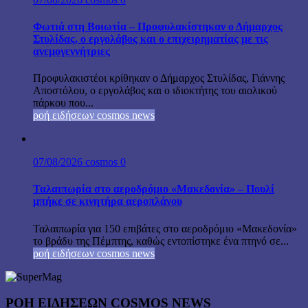
Φωτιά στη Βοιωτία – Προφυλακίστηκαν ο Δήμαρχος
Στυλίδας, ο εργολάβος και ο επιχειρηματίας με τις
ανεμογεννήτριες
Προφυλακιστέοι κρίθηκαν ο Δήμαρχος Στυλίδας, Γιάννης
Αποστόλου, ο εργολάβος και ο ιδιοκτήτης του αιολικού
πάρκου που...
ροή ειδήσεων cosmos news
07/08/2026
cosmos
0
Ταλαιπωρία στο αεροδρόμιο «Μακεδονία» – Πουλί
μπήκε σε κινητήρα αεροπλάνου
Ταλαιπωρία για 150 επιβάτες στο αεροδρόμιο «Μακεδονία»
το βράδυ της Πέμπτης, καθώς εντοπίστηκε ένα πτηνό σε...
ροή ειδήσεων cosmos news
ΡΟΉ ΕΙΔΉΣΕΩΝ COSMOS NEWS