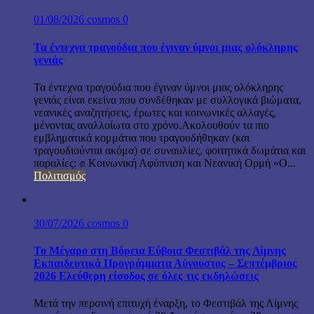
01/08/2026
cosmos
0
Τα έντεχνα τραγούδια που έγιναν ύμνοι μιας ολόκληρης
γενιάς
Τα έντεχνα τραγούδια που έγιναν ύμνοι μιας ολόκληρης
γενιάς είναι εκείνα που συνδέθηκαν με συλλογικά βιώματα,
νεανικές αναζητήσεις, έρωτες και κοινωνικές αλλαγές,
μένοντας αναλλοίωτα στο χρόνο.Ακολουθούν τα πιο
εμβληματικά κομμάτια που τραγουδήθηκαν (και
τραγουδιούνται ακόμα) σε συναυλίες, φοιτητικά δωμάτια και
παραλίες: ✊ Κοινωνική Αφύπνιση και Νεανική Ορμή «Ο...
Πολιτισμός
30/07/2026
cosmos
0
Το Μέγαρο στη Βόρεια Εύβοια Φεστιβάλ της Λίμνης
Εκπαιδευτικά Προγράμματα Αύγουστος – Σεπτέμβριος
2026 Ελεύθερη είσοδος σε όλες τις εκδηλώσεις
Μετά την περσινή επιτυχή έναρξη, το Φεστιβάλ της Λίμνης