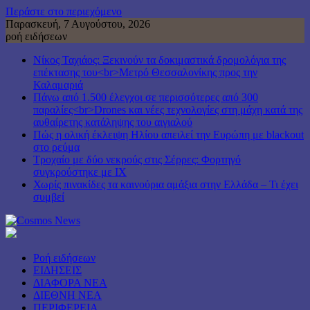
Περάστε στο περιεχόμενο
Παρασκευή, 7 Αυγούστου, 2026
ροή ειδήσεων
Νίκος Ταχιάος: Ξεκινούν τα δοκιμαστικά δρομολόγια της
επέκτασης του<br>Μετρό Θεσσαλονίκης προς την
Καλαμαριά
Πάνω από 1.500 έλεγχοι σε περισσότερες από 300
παραλίες<br>Drones και νέες τεχνολογίες στη μάχη κατά της
αυθαίρετης κατάληψης του αιγιαλού
Πώς η ολική έκλειψη Ηλίου απειλεί την Ευρώπη με blackout
στο ρεύμα
Τροχαίο με δύο νεκρούς στις Σέρρες: Φορτηγό
συγκρούστηκε με ΙΧ
Χωρίς πινακίδες τα καινούρια αμάξια στην Ελλάδα – Τι έχει
συμβεί
Ροή ειδήσεων
ΕΙΔΗΣΕΙΣ
ΔΙΑΦΟΡΑ ΝΕΑ
ΔΙΕΘΝΗ ΝΕΑ
ΠΕΡΙΦΕΡΕΙΑ