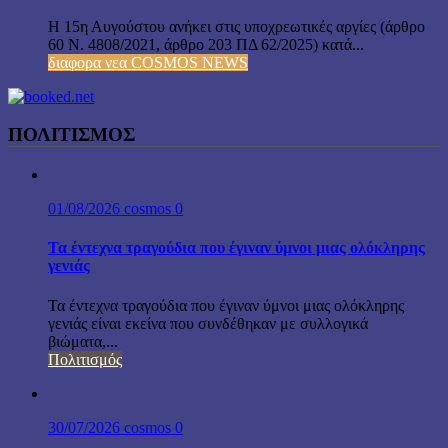
Η 15η Αυγούστου ανήκει στις υποχρεωτικές αργίες (άρθρο
60 Ν. 4808/2021, άρθρο 203 ΠΔ 62/2025) κατά...
διαφορα νεα COSMOS NEWS
ΠΟΛΙΤΙΣΜΟΣ
01/08/2026
cosmos
0
Τα έντεχνα τραγούδια που έγιναν ύμνοι μιας ολόκληρης
γενιάς
Τα έντεχνα τραγούδια που έγιναν ύμνοι μιας ολόκληρης
γενιάς είναι εκείνα που συνδέθηκαν με συλλογικά
βιώματα,...
Πολιτισμός
30/07/2026
cosmos
0