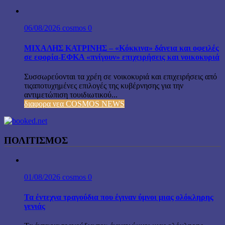
06/08/2026
cosmos
0
ΜΙΧΑΛΗΣ ΚΑΤΡΙΝΗΣ – «Κόκκινα» δάνεια και οφειλές
σε εφορία-ΕΦΚΑ «πνίγουν» επιχειρήσεις και νοικοκυριά
Συσσωρεύονται τα χρέη σε νοικοκυριά και επιχειρήσεις από
τιςαποτυχημένες επιλογές της κυβέρνησης για την
αντιμετώπιση τουιδιωτικού...
διαφορα νεα COSMOS NEWS
ΠΟΛΙΤΙΣΜΟΣ
01/08/2026
cosmos
0
Τα έντεχνα τραγούδια που έγιναν ύμνοι μιας ολόκληρης
γενιάς