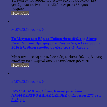
Τα έντεχνα τραγούδια που έγιναν ύμνοι μιας ολόκληρης
γενιάς είναι εκείνα που συνδέθηκαν με συλλογικά
βιώματα,...
Πολιτισμός
30/07/2026
cosmos
0
Το Μέγαρο στη Βόρεια Εύβοια Φεστιβάλ της Λίμνης
Εκπαιδευτικά Προγράμματα Αύγουστος – Σεπτέμβριος
2026 Ελεύθερη είσοδος σε όλες τις εκδηλώσεις
Μετά την περσινή επιτυχή έναρξη, το Φεστιβάλ της Λίμνης
επανέρχεται δυναμικά από 30 Αυγούστου μέχρι 20...
Πολιτισμός
24/07/2026
cosmos
0
ΟΔΥΣΣΕΒΑΧ της Ξένιας Καλογεροπούλου
ΑΜΦΙΘΕΑΤΡΟ ΔΙΠΑΕ ΣΕΡΡΕΣ τη Δευτέρα 27/7 στις
8:45μ.μ.