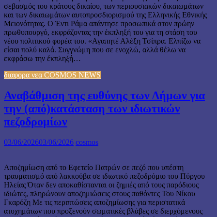
σεβασμός του κράτους δικαίου, των περιουσιακών δικαιωμάτων
και των δικαιωμάτων αυτοπροσδιορισμού της Ελληνικής Εθνικής
Μειονότητας. Ο Έντι Ράμα απάντησε προσωπικά στον πρώην
πρωθυπουργό, εκφράζοντας την έκπληξή του για τη στάση του
νέου πολιτικού φορέα του. «Αγαπητέ Αλέξη Τσίπρα. Ελπίζω να
είσαι πολύ καλά. Συγγνώμη που σε ενοχλώ, αλλά θέλω να
εκφράσω την έκπληξή…
διαφορα νεα COSMOS NEWS
Αναβάθμιση της ευθύνης των Δήμων για
την (από)κατάσταση των ιδιωτικών
πεζοδρομίων
03/06/2026
03/06/2026
cosmos
Αποζημίωση από το Εφετείο Πατρών σε πεζό που υπέστη
τραυματισμό από λακκούβα σε ιδιωτικό πεζοδρόμιο του Πύργου
Ηλείας Όταν δεν αποκαθίστανται οι ζημιές από τους παρόδιους
ιδιώτες, πληρώνουν αποζημιώσεις στους παθόντες Του Νίκου
Γκαρόζη Με τις περιπτώσεις αποζημίωσης για περιστατικά
ατυχημάτων που προξενούν σωματικές βλάβες σε διερχόμενους