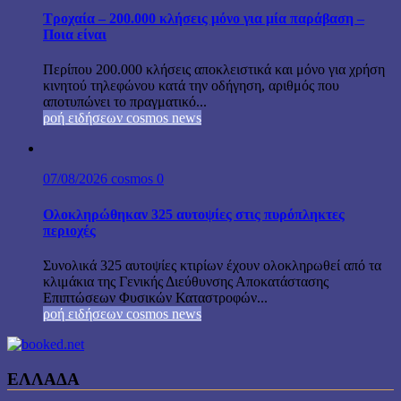
Τροχαία – 200.000 κλήσεις μόνο για μία παράβαση –
Ποια είναι
Περίπου 200.000 κλήσεις αποκλειστικά και μόνο για χρήση
κινητού τηλεφώνου κατά την οδήγηση, αριθμός που
αποτυπώνει το πραγματικό...
ροή ειδήσεων cosmos news
07/08/2026
cosmos
0
Ολοκληρώθηκαν 325 αυτοψίες στις πυρόπληκτες
περιοχές
Συνολικά 325 αυτοψίες κτιρίων έχουν ολοκληρωθεί από τα
κλιμάκια της Γενικής Διεύθυνσης Αποκατάστασης
Επιπτώσεων Φυσικών Καταστροφών...
ροή ειδήσεων cosmos news
ΕΛΛΑΔΑ