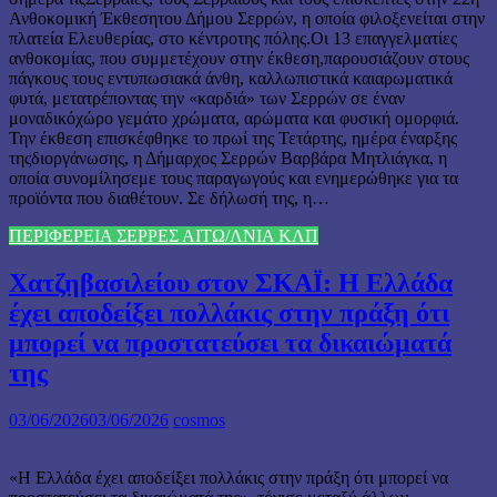
Ανθοκομική Έκθεσητου Δήμου Σερρών, η οποία φιλοξενείται στην
πλατεία Ελευθερίας, στο κέντροτης πόλης.Οι 13 επαγγελματίες
ανθοκομίας, που συμμετέχουν στην έκθεση,παρουσιάζουν στους
πάγκους τους εντυπωσιακά άνθη, καλλωπιστικά καιαρωματικά
φυτά, μετατρέποντας την «καρδιά» των Σερρών σε έναν
μοναδικόχώρο γεμάτο χρώματα, αρώματα και φυσική ομορφιά.
Την έκθεση επισκέφθηκε το πρωί της Τετάρτης, ημέρα έναρξης
τηςδιοργάνωσης, η Δήμαρχος Σερρών Βαρβάρα Μητλιάγκα, η
οποία συνομίλησεμε τους παραγωγούς και ενημερώθηκε για τα
προϊόντα που διαθέτουν. Σε δήλωσή της, η…
ΠΕΡΙΦΕΡΕΙΑ ΣΕΡΡΕΣ ΑΙΤΩ/ΛΝΙΑ ΚΛΠ
Χατζηβασιλείου στον ΣΚΑΪ: Η Ελλάδα
έχει αποδείξει πολλάκις στην πράξη ότι
μπορεί να προστατεύσει τα δικαιώματά
της
03/06/2026
03/06/2026
cosmos
«Η Ελλάδα έχει αποδείξει πολλάκις στην πράξη ότι μπορεί να