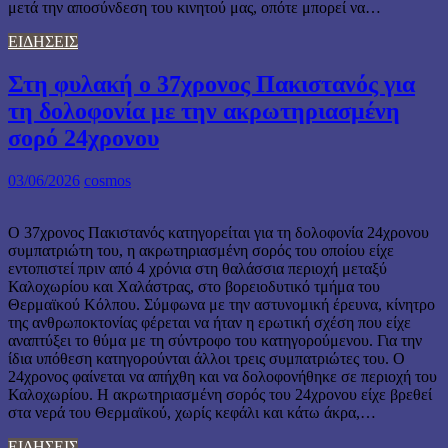
μετά την αποσύνδεση του κινητού μας, οπότε μπορεί να…
ΕΙΔΗΣΕΙΣ
Στη φυλακή ο 37χρονος Πακιστανός για
τη δολοφονία με την ακρωτηριασμένη
σορό 24χρονου
03/06/2026
cosmos
Ο 37χρονος Πακιστανός κατηγορείται για τη δολοφονία 24χρονου
συμπατριώτη του, η ακρωτηριασμένη σορός του οποίου είχε
εντοπιστεί πριν από 4 χρόνια στη θαλάσσια περιοχή μεταξύ
Καλοχωρίου και Χαλάστρας, στο βορειοδυτικό τμήμα του
Θερμαϊκού Κόλπου. Σύμφωνα με την αστυνομική έρευνα, κίνητρο
της ανθρωποκτονίας φέρεται να ήταν η ερωτική σχέση που είχε
αναπτύξει το θύμα με τη σύντροφο του κατηγορούμενου. Για την
ίδια υπόθεση κατηγορούνται άλλοι τρεις συμπατριώτες του. Ο
24χρονος φαίνεται να απήχθη και να δολοφονήθηκε σε περιοχή του
Καλοχωρίου. Η ακρωτηριασμένη σορός του 24χρονου είχε βρεθεί
στα νερά του Θερμαϊκού, χωρίς κεφάλι και κάτω άκρα,…
ΕΙΔΗΣΕΙΣ