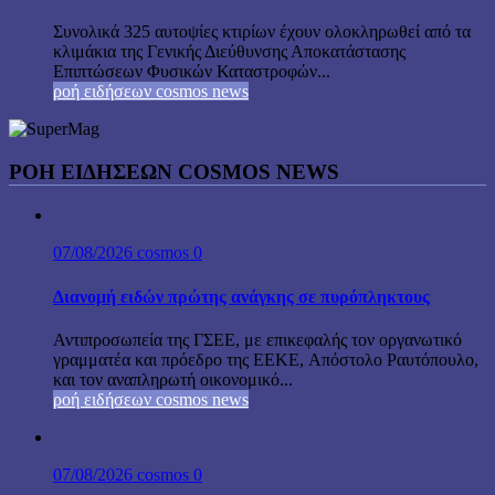
Συνολικά 325 αυτοψίες κτιρίων έχουν ολοκληρωθεί από τα
κλιμάκια της Γενικής Διεύθυνσης Αποκατάστασης
Επιπτώσεων Φυσικών Καταστροφών...
ροή ειδήσεων cosmos news
ΡΟΉ ΕΙΔΉΣΕΩΝ COSMOS NEWS
07/08/2026
cosmos
0
Διανομή ειδών πρώτης ανάγκης σε πυρόπληκτους
Αντιπροσωπεία της ΓΣΕΕ, με επικεφαλής τον οργανωτικό
γραμματέα και πρόεδρο της ΕΕΚΕ, Απόστολο Ραυτόπουλο,
και τον αναπληρωτή οικονομικό...
ροή ειδήσεων cosmos news
07/08/2026
cosmos
0