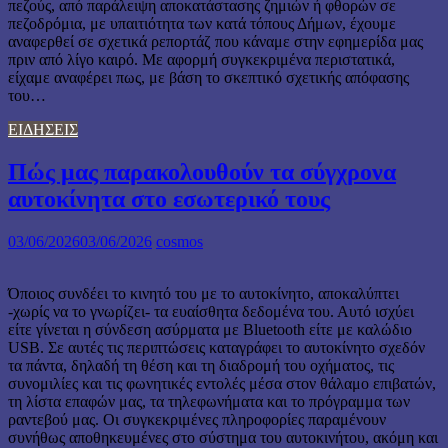
πεζούς, από παράλειψη αποκατάστασης ζημιών ή φθορών σε
πεζοδρόμια, με υπαιτιότητα των κατά τόπους Δήμων, έχουμε
αναφερθεί σε σχετικά ρεπορτάζ που κάναμε στην εφημερίδα μας
πριν από λίγο καιρό. Με αφορμή συγκεκριμένα περιστατικά,
είχαμε αναφέρει πως, με βάση το σκεπτικό σχετικής απόφασης
του…
ΕΙΔΗΣΕΙΣ
Πώς μας παρακολουθούν τα σύγχρονα
αυτοκίνητα στο εσωτερικό τους
03/06/2026
03/06/2026
cosmos
Όποιος συνδέει το κινητό του με το αυτοκίνητο, αποκαλύπτει
-χωρίς να το γνωρίζει- τα ευαίσθητα δεδομένα του. Αυτό ισχύει
είτε γίνεται η σύνδεση ασύρματα με Bluetooth είτε με καλώδιο
USB. Σε αυτές τις περιπτώσεις καταγράφει το αυτοκίνητο σχεδόν
τα πάντα, δηλαδή τη θέση και τη διαδρομή του οχήματος, τις
συνομιλίες και τις φωνητικές εντολές μέσα στον θάλαμο επιβατών,
τη λίστα επαφών μας, τα τηλεφωνήματα και το πρόγραμμα των
ραντεβού μας. Οι συγκεκριμένες πληροφορίες παραμένουν
συνήθως αποθηκευμένες στο σύστημα του αυτοκινήτου, ακόμη και