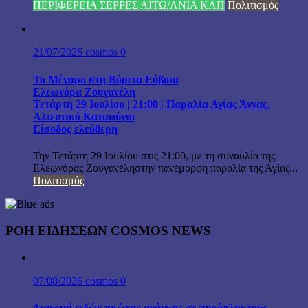
ΠΕΡΙΦΕΡΕΙΑ ΣΕΡΡΕΣ ΑΙΤΩ/ΛΝΙΑ ΚΛΠ
Πολιτισμός
21/07/2026
cosmos
0
Το Μέγαρο στη Βόρεια Εύβοια
Ελεωνόρα Ζουγανέλη
Τετάρτη 29 Ιουλίου | 21:00 | Παραλία Αγίας Άννας,
Αλιευτικό Καταφύγιο
Είσοδος ελεύθερη
Την Τετάρτη 29 Ιουλίου στις 21:00, με τη συναυλία της
Ελεωνόρας Ζουγανέληστην πανέμορφη παραλία της Αγίας...
Πολιτισμός
ΡΟΗ ΕΙΔΗΣΕΩΝ COSMOS NEWS
07/08/2026
cosmos
0
Διανομή ειδών πρώτης ανάγκης σε πυρόπληκτους