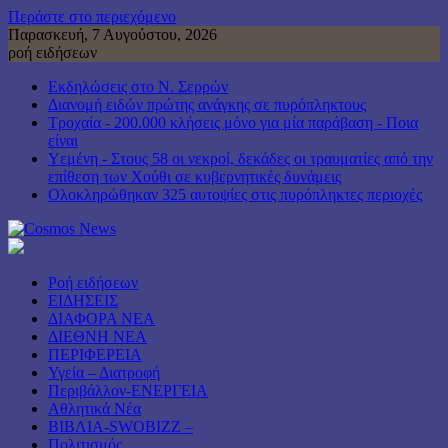
Περάστε στο περιεχόμενο
Παρασκευή, 7 Αυγούστου, 2026
ροή ειδήσεων
Εκδηλώσεις στο Ν. Σερρών
Διανομή ειδών πρώτης ανάγκης σε πυρόπληκτους
Τροχαία - 200.000 κλήσεις μόνο για μία παράβαση - Ποια
είναι
Υεμένη - Στους 58 οι νεκροί, δεκάδες οι τραυματίες από την
επίθεση των Χούθι σε κυβερνητικές δυνάμεις
Ολοκληρώθηκαν 325 αυτοψίες στις πυρόπληκτες περιοχές
Ροή ειδήσεων
ΕΙΔΗΣΕΙΣ
ΔΙΑΦΟΡΑ ΝΕΑ
ΔΙΕΘΝΗ ΝΕΑ
ΠΕΡΙΦΕΡΕΙΑ
Υγεία – Διατροφή
Περιβάλλον-ΕΝΕΡΓΕΙΑ
Αθλητικά Νέα
ΒΙΒΛΙΑ-SWOBIZZ –
Πολιτισμός