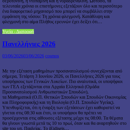
σεροτονίνη, η ντοπαμίνη και η νοραδρεναλίνη. Ωστόσο, τα
τελευταία χρόνια οι επιστήμονες εξετάζουν όλο και περισσότερο
ένα διαφορετικό μηχανισμό που μπορεί να συμβάλλει στην
εμφάνιση της νόσου: Τη χρόνια φλεγμονή. Κατάθλιψη και
φλεγμονή στο αίμα Πλήθος ερευνών έχει δείξει ότι…
Υγεία - Διατροφή
Πανελλήνιες 2026
03/06/2026
03/06/2026
cosmos
Με την εξέταση μαθημάτων προσανατολισμού συνεχίζονται από
σήμερα, Τετάρτη 3 Ιουνίου 2026, οι Πανελλήνιες 2026 για τους
υποψήφιους των Γενικών Λυκείων. Πιο αναλυτικά, οι υποψήφιοι
των ΓΕΛ εξετάζονται στα Αρχαία Ελληνικά (Ομάδα
Προσανατολισμού Ανθρωπιστικών Σπουδών),
τα Μαθηματικά (Ο.Π. Θετικών Σπουδών και Σπουδών Οικονομίας
και Πληροφορικής) και τη Βιολογία (Ο.Π. Σπουδών Υγείας).
Υπενθυμίζεται, ότι η έναρξη των εξετάσεων έχει καθοριστεί να
γίνεται στις 08:30 και έτσι, οι υποψήφιοι θα πρέπει να
προσέρχονται στις αίθουσες εξέτασης μέχρι τις 08:00. Τα θέματα
θα γίνουν γνωστά μετά τις 10 το πρωί, όταν και θα αναρτηθούν στο
site του υπ. Παιδείας. Το iEidiseis…