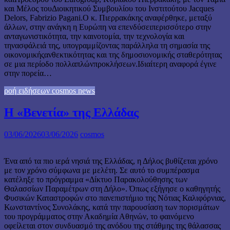
και Μέλος τουΔιοικητικού Συμβουλίου του Ινστιτούτου Jacques
Delors, Fabrizio Pagani.Ο κ. Πιερρακάκης αναφέρθηκε, μεταξύ
άλλων, στην ανάγκη η Ευρώπη να επενδύσειπερισσότερο στην
ανταγωνιστικότητα, την καινοτομία, την τεχνολογία και
τηνασφάλειά της, υπογραμμίζοντας παράλληλα τη σημασία της
οικονομικήςανθεκτικότητας και της δημοσιονομικής σταθερότητας
σε μια περίοδο πολλαπλώνπροκλήσεων.Ιδιαίτερη αναφορά έγινε
στην πορεία…
ροή ειδήσεων cosmos news
Η «Βενετία» της Ελλάδας
03/06/2026
03/06/2026
cosmos
Ένα από τα πιο ιερά νησιά της Ελλάδας, η Δήλος βυθίζεται χρόνο
με τον χρόνο σύμφωνα με μελέτη. Σε αυτό το συμπέρασμα
κατέληξε το πρόγραμμα «Δίκτυο Παρακολούθησης των
Θαλασσίων Παραμέτρων στη Δήλο». Όπως εξήγησε ο καθηγητής
Φυσικών Καταστροφών στο πανεπιστήμιο της Νότιας Καλιφόρνιας,
Κωνσταντίνος Συνολάκης, κατά την παρουσίαση των πορισμάτων
του προγράμματος στην Ακαδημία Αθηνών, το φαινόμενο
οφείλεται στον συνδυασμό της ανόδου της στάθμης της θάλασσας