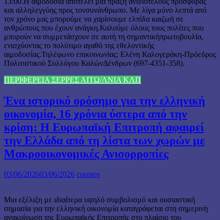
13:00.Η αιμοδοσία αποτελεί μια πράξη ανιδιοτελούς προσφοράς
και αλληλεγγύης προς τονσυνάνθρωπο. Με λίγα μόνο λεπτά από
τον χρόνο μας μπορούμε να χαρίσουμε ελπίδα καιζωή σε
ανθρώπους που έχουν ανάγκη.Καλούμε όλους τους πολίτες που
μπορούν να συμμετάσχουν σε αυτή τη σημαντικήπρωτοβουλία,
ενισχύοντας το πολύτιμο αγαθό της εθελοντικής
αιμοδοσίας.Τηλέφωνο επικοινωνίας: Ελένη Καλογεράκη-Πρόεδρος
Πολιτιστικού Συλλόγου ΚαλώνΔένδρων (697-4351-358).
ΠΕΡΙΦΕΡΕΙΑ ΣΕΡΡΕΣ ΑΙΤΩ/ΛΝΙΑ ΚΛΠ
Ένα ιστορικό ορόσημο για την ελληνική
οικονομία, 16 χρόνια ύστερα από την
κρίση: Η Ευρωπαϊκή Επιτροπή αφαιρεί
την Ελλάδα από τη λίστα των χωρών με
Μακροοικονομικές Ανισορροπίες
03/06/2026
03/06/2026
cosmos
Μια εξέλιξη με ιδιαίτερα υψηλό συμβολισμό και ουσιαστική
σημασία για την ελληνική οικονομία καταγράφεται στη σημερινή
ανακοίνωση της Ευρωπαϊκής Επιτροπής στο πλαίσιο του