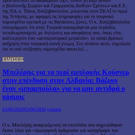
προστατεύσει τα δικαιώματά της», τόνισε μεταξύ άλλων
ο βουλευτής Σερρών και Γραμματέας Διεθνών Σχέσεων και Ε.Ε.
της ΝΔ, κ. Τάσος Χατζηβασιλείου, μιλώντας στον ΣΚΑΪ το πρωί
της Τετάρτης, με αφορμή τις πληροφορίες για το τουρκικό
νομοσχέδιο σχετικά με τις θαλάσσιες ζώνες. Ο κ. Χατζηβασιλείου
υπογράμμισε ότι στην Τουρκία καταγράφεται μια περίοδος
νεοοθωμανισμού, με δηλώσεις και αποφάσεις που, όπως είπε,
καλλιεργούν ένα «αυτοκρατορικό μεγαλείο», το οποίο βρίσκει
απήχηση στην τουρκική κοινή γνώμη. Στο πλαίσιο αυτό, σημείωσε
ότι το υπό συζήτηση νομοσχέδιο αποτελεί…
ΕΙΔΗΣΕΙΣ
Μπελέρης για τα περί εμπλοκής Κούσνερ
στην επένδυση στην Αλβανία: Bάζουν
έναν «μπαμπούλα» για να μην αντιδρά ο
κόσμος
03/06/2026
03/06/2026
cosmos
Ο κ. Μπελέρης αναφερόμενος τα επεισόδια που σημειώθηκαν
έκανε λόγο για «πρωτοφανή πράγματα» και κατηγόρησε τον