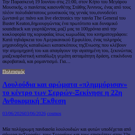
Την Παρασκευή 19 Ιουνίου στις 21:00, στον Κήπο του Μεγάρου
Μουσικής, ο πιανίστας καισυνθέτης Στάθης Άννινος, ένας από τους
πλέον πολυδιάστατους μουσικούς της γενιάς του,συνοδεύει
ζωντανά με πιάνο και live electronics την ταινία The General του
Buster Keaton,δημιουργώντας ένα πρωτότυπο και δυναμικό
soundtrack και γιορτάζοντας μαζί μας τα 100χρόνια από την
κυκλοφορία της κορυφαίας ίσως κωμωδίας του κινηματογράφου:
Κατά τηδιάρκεια του Αμερικανικού Εμφυλίου, ένας τολμηρός
μηχανοδηγός καταδιώκει κατασκόπους τηςΈνωσης που κλέβουν
την ατμομηχανή του και απαγάγουν την αγαπημένη του, ξεκινώντας
μιαξεκαρδιστική καταδίωξη γεμάτη ασταμάτητη δράση, επικίνδυνα
ακροβατικά, και ρομαντισμό. Για…
Πολιτισμός
Λουλούδια και αρώματα «πλημμύρισαν»
το κέντρο των Σερρών-Ξεκίνησε η 22η
Ανθοκομική Έκθεση
03/06/2026
03/06/2026
cosmos
Μία πολύχρωμη πανδαισία λουλουδιών και φυτών υποδέχεται από
σήμερα τιςΣερραίες, τους Σερραίους και τους επισκέπτες στην 22η