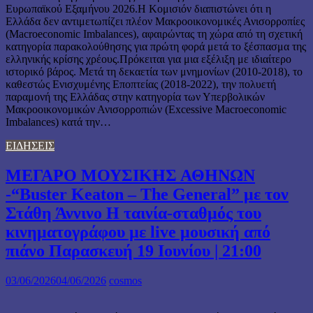
Ευρωπαϊκού Εξαμήνου 2026.Η Κομισιόν διαπιστώνει ότι η
Ελλάδα δεν αντιμετωπίζει πλέον Μακροοικονομικές Ανισορροπίες
(Macroeconomic Imbalances), αφαιρώντας τη χώρα από τη σχετική
κατηγορία παρακολούθησης για πρώτη φορά μετά το ξέσπασμα της
ελληνικής κρίσης χρέους.Πρόκειται για μια εξέλιξη με ιδιαίτερο
ιστορικό βάρος. Μετά τη δεκαετία των μνημονίων (2010-2018), το
καθεστώς Ενισχυμένης Εποπτείας (2018-2022), την πολυετή
παραμονή της Ελλάδας στην κατηγορία των Υπερβολικών
Μακροοικονομικών Ανισορροπιών (Excessive Macroeconomic
Imbalances) κατά την…
ΕΙΔΗΣΕΙΣ
ΜΕΓΑΡΟ ΜΟΥΣΙΚΗΣ ΑΘΗΝΩΝ
-“Buster Keaton – The General” με τον
Στάθη Άννινο Η ταινία-σταθμός του
κινηματογράφου µε live μουσική από
πιάνο Παρασκευή 19 Ιουνίου | 21:00
03/06/2026
04/06/2026
cosmos