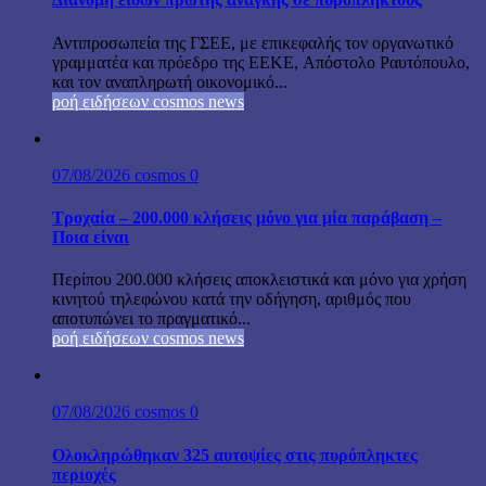
Αντιπροσωπεία της ΓΣΕΕ, με επικεφαλής τον οργανωτικό
γραμματέα και πρόεδρο της ΕΕΚΕ, Απόστολο Ραυτόπουλο,
και τον αναπληρωτή οικονομικό...
ροή ειδήσεων cosmos news
07/08/2026
cosmos
0
Τροχαία – 200.000 κλήσεις μόνο για μία παράβαση –
Ποια είναι
Περίπου 200.000 κλήσεις αποκλειστικά και μόνο για χρήση
κινητού τηλεφώνου κατά την οδήγηση, αριθμός που
αποτυπώνει το πραγματικό...
ροή ειδήσεων cosmos news
07/08/2026
cosmos
0
Ολοκληρώθηκαν 325 αυτοψίες στις πυρόπληκτες
περιοχές