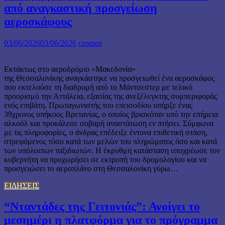
από αναγκαστική προσγείωση
αεροσκάφους
03/06/2026
03/06/2026
cosmos
Εκτάκτως στο αεροδρόμιο «Μακεδονία»
της Θεσσαλονίκης αναγκάστηκε να προσγειωθεί ένα αεροσκάφος
που εκτελούσε τη διαδρομή από το Μάντσεστερ με τελικό
προορισμό την Αττάλεια, εξαιτίας της ανεξέλεγκτης συμπεριφοράς
ενός επιβάτη. Πρωταγωνιστής του επεισοδίου υπήρξε ένας
39χρονος υπήκοος Βρετανίας, ο οποίος βρισκόταν υπό την επήρεια
αλκοόλ και προκάλεσε σοβαρή αναστάτωση εν πτήσει. Σύμφωνα
με τις πληροφορίες, ο άνδρας επέδειξε έντονα επιθετική στάση,
στρεφόμενος τόσο κατά των μελών του πληρώματος όσο και κατά
των υπόλοιπων ταξιδιωτών. Η έκρυθμη κατάσταση υποχρέωσε τον
κυβερνήτη να προχωρήσει σε εκτροπή του δρομολογίου και να
προσγειώσει το αεροπλάνο στη Θεσσαλονίκη γύρω…
ΕΙΔΗΣΕΙΣ
“Νταντάδες της Γειτονιάς”: Ανοίγει το
μεσημέρι η πλατφόρμα για το πρόγραμμα