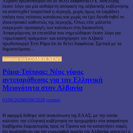
Αλβανό πρωθυπουργό ότι δε θέλει διαφάνεια.Ο κ. Μπελέρης
έκανε λόγο για μία αυθαίρετη απόφαση της αλβανικής κυβέρνησης
να αναπτυχθεί τουριστικά η περιοχή, χωρίς όμως να λαμβάνει
υπόψη τους ντόπιους κατοίκους και χωρίς να έχει διευθετηθεί το
ιδιοκτησιακό καθεστώς της περιοχής. Όπως είπε μάλιστα
εκκρεμούν προσφυγές των κατοίκων στη δικαιοσύνη.
Αναφερόμενος τα επεισόδια που σημειώθηκαν έκανε λόγο για
«πρωτοφανή πράγματα» και κατηγόρησε τον Αλβανό
πρωθυπουργό Έντι Ράμα ότι δε θέλει διαφάνεια. Σχετικά με τα
δημοσιεύματα…
διαφορα νεα COSMOS NEWS
Ράμα-Τσίπρας: Νέος γύρος
αντιπαράθεσης για την Ελληνική
Μειονότητα στην Αλβανία
03/06/2026
03/06/2026
cosmos
Η αφορμή δόθηκε από ανακοίνωση της ΕΛΑΣ, με την οποία
καλούσε την ελληνική κυβέρνηση να προχωρήσει στα απαραίτητα
διαβήματα διαμαρτυρίας προς τα Τίρανα και να καταστήσει σαφές
ότι προϋπόθεση για την ευρωπαϊκή πορεία της Αλβανίας αποτελεί ο