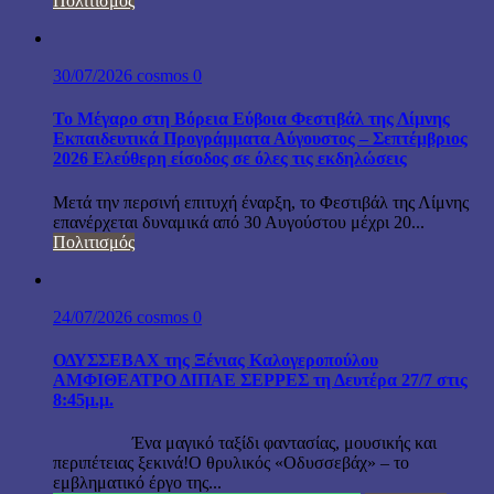
Πολιτισμός
30/07/2026
cosmos
0
Το Μέγαρο στη Βόρεια Εύβοια Φεστιβάλ της Λίμνης
Εκπαιδευτικά Προγράμματα Αύγουστος – Σεπτέμβριος
2026 Ελεύθερη είσοδος σε όλες τις εκδηλώσεις
Μετά την περσινή επιτυχή έναρξη, το Φεστιβάλ της Λίμνης
επανέρχεται δυναμικά από 30 Αυγούστου μέχρι 20...
Πολιτισμός
24/07/2026
cosmos
0
ΟΔΥΣΣΕΒΑΧ της Ξένιας Καλογεροπούλου
ΑΜΦΙΘΕΑΤΡΟ ΔΙΠΑΕ ΣΕΡΡΕΣ τη Δευτέρα 27/7 στις
8:45μ.μ.
Ένα μαγικό ταξίδι φαντασίας, μουσικής και
περιπέτειας ξεκινά!Ο θρυλικός «Οδυσσεβάχ» – το
εμβληματικό έργο της...