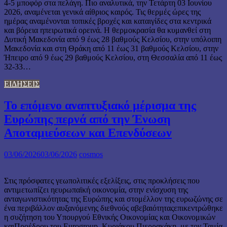
4-5 μποφόρ στα πελάγη. Πιο αναλυτικά, την Τετάρτη 03 Ιουνίου
2026, αναμένεται γενικά αίθριος καιρός. Τις θερμές ώρες της
ημέρας αναμένονται τοπικές βροχές και καταιγίδες στα κεντρικά
και βόρεια ηπειρωτικά ορεινά. Η θερμοκρασία θα κυμανθεί στη
Δυτική Μακεδονία από 9 έως 28 βαθμούς Κελσίου, στην υπόλοιπη
Μακεδονία και στη Θράκη από 11 έως 31 βαθμούς Κελσίου, στην
Ήπειρο από 9 έως 29 βαθμούς Κελσίου, στη Θεσσαλία από 11 έως
32-33…
ΕΙΔΗΣΕΙΣ
Το επόμενο αναπτυξιακό μέρισμα της
Ευρώπης περνά από την Ένωση
Αποταμιεύσεων και Επενδύσεων
03/06/2026
03/06/2026
cosmos
Στις πρόσφατες γεωπολιτικές εξελίξεις, στις προκλήσεις που
αντιμετωπίζει ηευρωπαϊκή οικονομία, στην ενίσχυση της
ανταγωνιστικότητας της Ευρώπης και στομέλλον της ευρωζώνης σε
ένα περιβάλλον αυξανόμενης διεθνούς αβεβαιότηταςεπικεντρώθηκε
η συζήτηση του Υπουργού Εθνικής Οικονομίας και Οικονομικών
καιΠροέδρου του Eurogroup, Κυριάκου Πιερρακάκη, με τον Ταμία