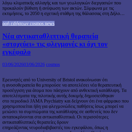
λόγω κλιματικής αλλαγής και των γεωλογικών διεργασιών που
προκαλούν βύθιση ή ανύψωση των ακτών. Σύμφωνα με τις
εκτιμήσεις, το 2050 η σχετική στάθμη της θάλασσας στη Δήλο…
ροή ειδήσεων cosmos news
Νέα αντικαταθλιπτική θεραπεία
«στοχεύει» τις φλεγμονές κι όχι τον
εγκέφαλο
03/06/2026
03/06/2026
cosmos
Ερευνητές από το University of Bristol ανακοίνωσαν ότι
η ανοσοθεραπεία θα μπορούσε να αποτελέσει νέα θεραπευτική
προσέγγιση για άτομα που πάσχουν από ανθεκτική κατάθλιψη. Τα
αποτελέσματα της πιλοτικής αυτής δοκιμής δημοσιεύθηκαν
στο περιοδικό JAMA Psychiatry και δείχνουν ότι ένα φάρμακο που
χρησιμοποιείται ήδη για φλεγμονώδεις παθήσεις ίσως μπορεί να
μειώσει τα συμπτώματα της κατάθλιψης σε ασθενείς που δεν
ανταποκρίνονται στα αντικαταθλιπτικά. Οι περισσότερες
αντικαταθλιπτικές θεραπείες δρουν
επηρεάζοντας νευροδιαβιβαστές του εγκεφάλου, όπως η