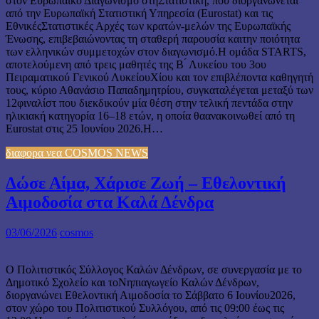
στον Ευρωπαϊκό Διαγωνισμό στηΣτατιστική, που διοργανώνεται
από την Ευρωπαϊκή Στατιστική Υπηρεσία (Eurostat) και τις
ΕθνικέςΣτατιστικές Αρχές των κρατών-μελών της Ευρωπαϊκής
Ένωσης, επιβεβαιώνοντας τη σταθερή παρουσία καιτην ποιότητα
των ελληνικών συμμετοχών στον διαγωνισμό.Η ομάδα STARTS,
αποτελούμενη από τρεις μαθητές της Β ́ Λυκείου του 3oυ
Πειραματικού Γενικού ΛυκείουΧίου και τον επιβλέποντα καθηγητή
τους, κύριο Αθανάσιο Παπαδημητρίου, συγκαταλέγεται μεταξύ των
12φιναλίστ που διεκδικούν μία θέση στην τελική πεντάδα στην
ηλικιακή κατηγορία 16–18 ετών, η οποία θαανακοινωθεί από τη
Eurostat στις 25 Ιουνίου 2026.Η…
διαφορα νεα COSMOS NEWS
Δώσε Αίμα, Χάρισε Ζωή – Εθελοντική
Αιμοδοσία στα Καλά Δένδρα
03/06/2026
cosmos
Ο Πολιτιστικός Σύλλογος Καλών Δένδρων, σε συνεργασία με το
Δημοτικό Σχολείο και τοΝηπιαγωγείο Καλών Δένδρων,
διοργανώνει Εθελοντική Αιμοδοσία το Σάββατο 6 Ιουνίου2026,
στον χώρο του Πολιτιστικού Συλλόγου, από τις 09:00 έως τις