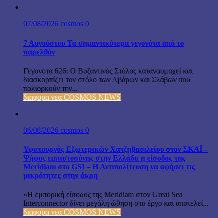
07/08/2026
cosmos
0
7 Αυγούστου Τα σημαντικότερα γεγονότα από το
παρελθόν
Γεγονότα 626: Ο Βυζαντινός Στόλος καταναυμαχεί και
διασκορπίζει τον στόλο των Αβάρων και Σλάβων που
πολιορκούν την...
διαφορα νεα COSMOS NEWS
06/08/2026
cosmos
0
Υφυπουργός Εξωτερικών Χατζηβασιλείου στον ΣΚΑΪ –
Ψήφος εμπιστοσύνης στην Ελλάδα η είσοδος της
Meridiam στο GSI – Η Αντιπολίτευση να αφήσει τις
μικρότητες στην άκρη
«Η εμπορική είσοδος της Meridiam στον Great Sea
Interconnector δίνει μεγάλη ώθηση στο έργο και αποτελεί...
διαφορα νεα COSMOS NEWS